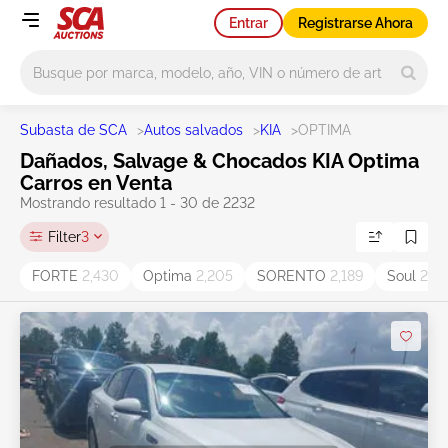
Entrar
Registrarse Ahora
Main search
Subasta de SCA
>
Autos salvados
>
KIA
>
OPTIMA
Dañados, Salvage & Chocados KIA Optima
Carros en Venta
Mostrando resultado 1 - 30 de 2232
Filter
3
FORTE
2,430
Optima
2,205
SORENTO
2,189
Soul
2,0