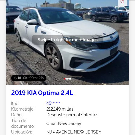
Swipe to right for more images
1d : 0h : 00m : 24s
2019 KIA Optima 2.4L
Ít #:
45******
Kilometraje:
212,149 millas
Daño:
Desgaste normal/Interfaz
Tipo de
Clear New Jersey
documento:
Ubicación:
NJ - AVENEL NEW JERSEY