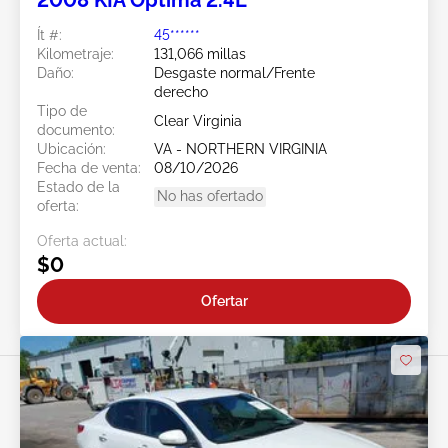
2008 KIA Optima 2.4L
Ít #:
45******
Kilometraje:
131,066 millas
Daño:
Desgaste normal/Frente
derecho
Tipo de
Clear Virginia
documento:
Ubicación:
VA - NORTHERN VIRGINIA
Fecha de venta:
08/10/2026
Estado de la
No has ofertado
oferta:
Oferta actual:
$0
Ofertar