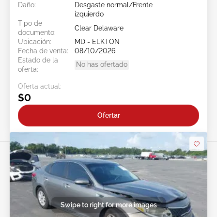
Daño:
Desgaste normal/Frente
izquierdo
Tipo de
Clear Delaware
documento:
Ubicación:
MD - ELKTON
Fecha de venta:
08/10/2026
Estado de la
No has ofertado
oferta:
Oferta actual:
$0
Ofertar
Swipe to right for more images