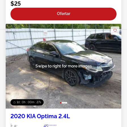
$25
Ofertar
Swipe to right for more images
1d : 0h : 00m : 24s
2020 KIA Optima 2.4L
Ít #:
45******