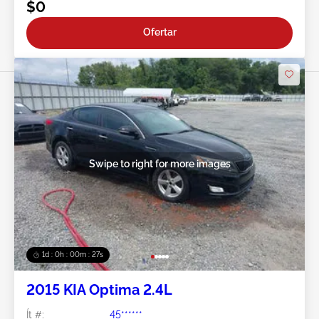
$0
Ofertar
Swipe to right for more images
1d : 0h : 00m : 24s
2015 KIA Optima 2.4L
Ít #:
45******