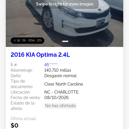
Swipe to right for more images
1d : 0h : 00m : 24s
2016 KIA Optima 2.4L
Ít #:
45******
Kilometraje:
140,710 millas
Daño:
Desgaste normal
Tipo de
Clear North Carolina
documento:
Ubicación:
NC - CHARLOTTE
Fecha de venta:
08/10/2026
Estado de la
No has ofertado
oferta:
Oferta actual:
$0