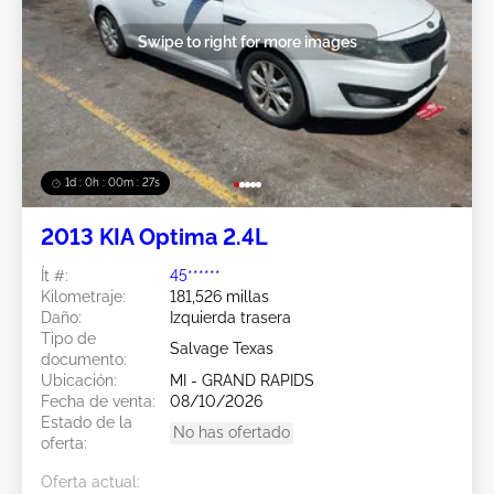
Swipe to right for more images
1d : 0h : 00m : 24s
2013 KIA Optima 2.4L
Ít #:
45******
Kilometraje:
181,526 millas
Daño:
Izquierda trasera
Tipo de
Salvage Texas
documento:
Ubicación:
MI - GRAND RAPIDS
Fecha de venta:
08/10/2026
Estado de la
No has ofertado
oferta:
Oferta actual: