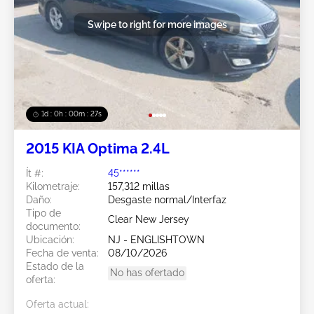
Swipe to right for more images
1d : 0h : 00m : 24s
2015 KIA Optima 2.4L
Ít #:
45******
Kilometraje:
157,312 millas
Daño:
Desgaste normal/Interfaz
Tipo de
Clear New Jersey
documento:
Ubicación:
NJ - ENGLISHTOWN
Fecha de venta:
08/10/2026
Estado de la
No has ofertado
oferta:
Oferta actual: