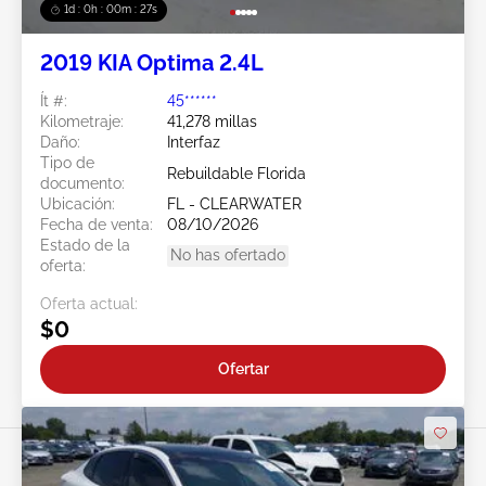
1d : 0h : 00m : 24s
2019 KIA Optima 2.4L
Ít #:
45******
Kilometraje:
41,278 millas
Daño:
Interfaz
Tipo de
Rebuildable Florida
documento:
Ubicación:
FL - CLEARWATER
Fecha de venta:
08/10/2026
Estado de la
No has ofertado
oferta:
Oferta actual:
$0
Ofertar