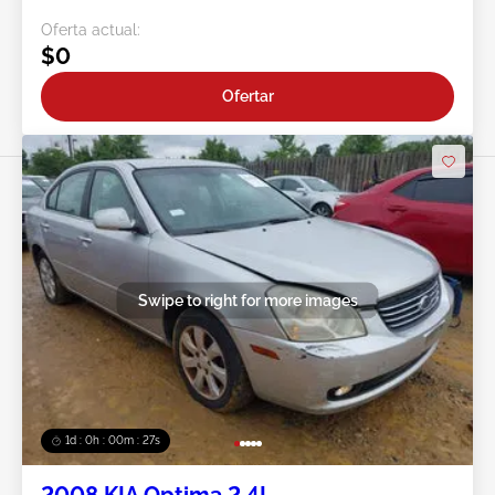
Oferta actual:
$0
Ofertar
Swipe to right for more images
1d : 0h : 00m : 24s