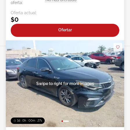
oferta:
Oferta actual:
$0
Ofertar
Swipe to right for more images
1d : 0h : 00m : 24s