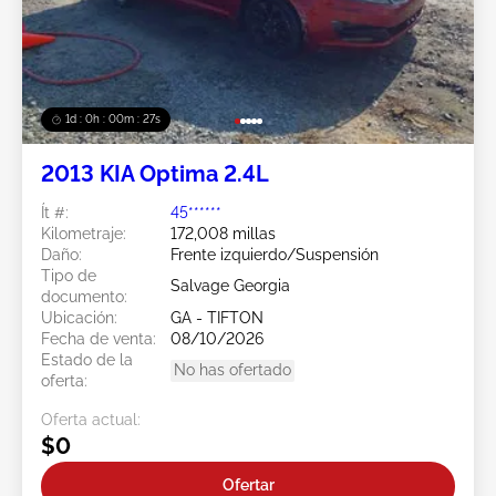
1d : 0h : 00m : 24s
2013 KIA Optima 2.4L
Ít #:
45******
Kilometraje:
172,008 millas
Daño:
Frente izquierdo/Suspensión
Tipo de
Salvage Georgia
documento:
Ubicación:
GA - TIFTON
Fecha de venta:
08/10/2026
Estado de la
No has ofertado
oferta:
Oferta actual:
$0
Ofertar