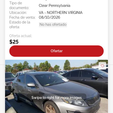
Tipo de
Clear Pennsylvania
documento:
Ubicación:
VA - NORTHERN VIRGINIA
Fecha de venta:
08/10/2026
Estado de la
No has ofertado
oferta:
Oferta actual:
$25
Ofertar
Swipe to right for more images