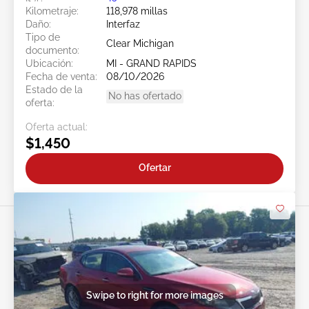
Kilometraje:
118,978 millas
Daño:
Interfaz
Tipo de
Clear Michigan
documento:
Ubicación:
MI - GRAND RAPIDS
Fecha de venta:
08/10/2026
Estado de la
No has ofertado
oferta:
Oferta actual:
$1,450
Ofertar
Swipe to right for more images