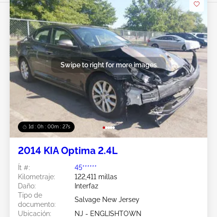
Swipe to right for more images
1d : 0h : 00m : 24s
2014 KIA Optima 2.4L
Ít #:
45******
Kilometraje:
122,411 millas
Daño:
Interfaz
Tipo de
Salvage New Jersey
documento:
Ubicación:
NJ - ENGLISHTOWN