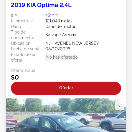
2019 KIA Optima 2.4L
Ít #:
45******
Kilometraje:
121,043 millas
Daño:
Daño del motor
Tipo de
Salvage Arizona
documento:
Ubicación:
NJ - AVENEL NEW JERSEY
Fecha de venta:
08/10/2026
Estado de la
No has ofertado
oferta:
Oferta actual:
$0
Ofertar