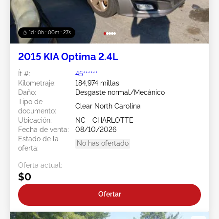
1d : 0h : 00m : 24s
2015 KIA Optima 2.4L
Ít #:
45******
Kilometraje:
184,974 millas
Daño:
Desgaste normal/Mecánico
Tipo de
Clear North Carolina
documento:
Ubicación:
NC - CHARLOTTE
Fecha de venta:
08/10/2026
Estado de la
No has ofertado
oferta:
Oferta actual:
$0
Ofertar