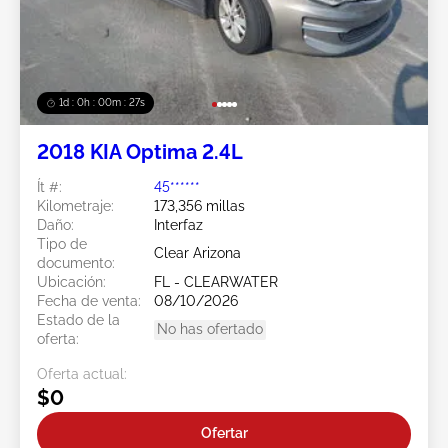
1d : 0h : 00m : 24s
2018 KIA Optima 2.4L
Ít #:
45******
Kilometraje:
173,356 millas
Daño:
Interfaz
Tipo de
Clear Arizona
documento:
Ubicación:
FL - CLEARWATER
Fecha de venta:
08/10/2026
Estado de la
No has ofertado
oferta:
Oferta actual:
$0
Ofertar