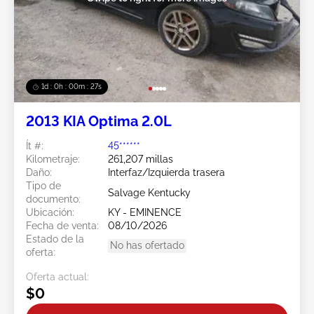
1d : 0h : 00m : 24s
2013 KIA Optima 2.0L
Ít #:
45******
Kilometraje:
261,207 millas
Daño:
Interfaz/Izquierda trasera
Tipo de
Salvage Kentucky
documento:
Ubicación:
KY - EMINENCE
Fecha de venta:
08/10/2026
Estado de la
No has ofertado
oferta:
Oferta actual:
$0