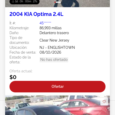
1d : 0h : 00m : 24s
2004 KIA Optima 2.4L
Ít #:
45******
Kilometraje:
86,993 millas
Daño:
Delantero trasero
Tipo de
Clear New Jersey
documento:
Ubicación:
NJ - ENGLISHTOWN
Fecha de venta:
08/10/2026
Estado de la
No has ofertado
oferta:
Oferta actual:
$0
Ofertar