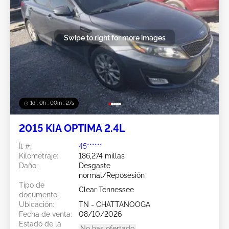
Swipe to right for more images
1d : 0h : 00m : 24s
2015 KIA OPTIMA 2.4L
Ít #:
45******
Kilometraje:
186,274 millas
Daño:
Desgaste
normal/Reposesión
Tipo de
Clear Tennessee
documento:
Ubicación:
TN - CHATTANOOGA
Fecha de venta:
08/10/2026
Estado de la
No has ofertado