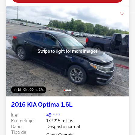
Swipe to right for more images
1d : 0h : 00m : 24s
2016 KIA Optima 1.6L
Ít #:
45******
Kilometraje:
172,215 millas
Daño:
Desgaste normal
Tipo de