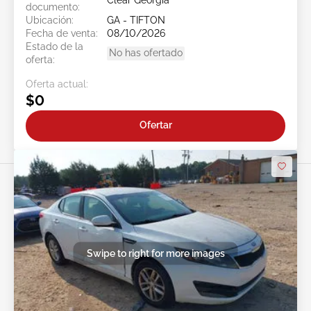
Clear Georgia
documento:
Ubicación:
GA - TIFTON
Fecha de venta:
08/10/2026
Estado de la
No has ofertado
oferta:
Oferta actual:
$0
Ofertar
Swipe to right for more images