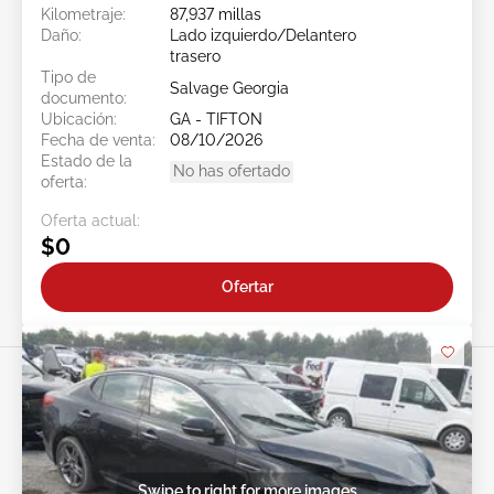
Kilometraje:
87,937 millas
Daño:
Lado izquierdo/Delantero
trasero
Tipo de
Salvage Georgia
documento:
Ubicación:
GA - TIFTON
Fecha de venta:
08/10/2026
Estado de la
No has ofertado
oferta:
Oferta actual:
$0
Ofertar
Swipe to right for more images