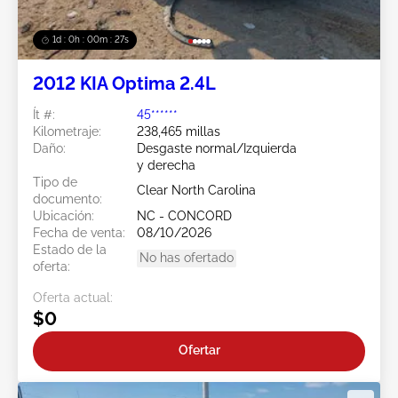
1d : 0h : 00m : 24s
2012 KIA Optima 2.4L
Ít #:
45******
Kilometraje:
238,465 millas
Daño:
Desgaste normal/Izquierda
y derecha
Tipo de
Clear North Carolina
documento:
Ubicación:
NC - CONCORD
Fecha de venta:
08/10/2026
Estado de la
No has ofertado
oferta:
Oferta actual:
$0
Ofertar