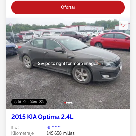
Ofertar
Swipe to right for more images
1d : 0h : 00m : 24s
2015 KIA Optima 2.4L
Ít #:
45******
Kilometraje:
145,658 millas