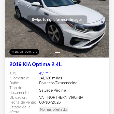
Swipe to right for more images
1d : 0h : 00m : 24s
2019 KIA Optima 2.4L
Ít #:
45******
Kilometraje:
141,326 millas
Daño:
Posterior/Desconocido
Tipo de
Salvage Virginia
documento:
Ubicación:
VA - NORTHERN VIRGINIA
Fecha de venta:
08/10/2026
Estado de la
No has ofertado
oferta: