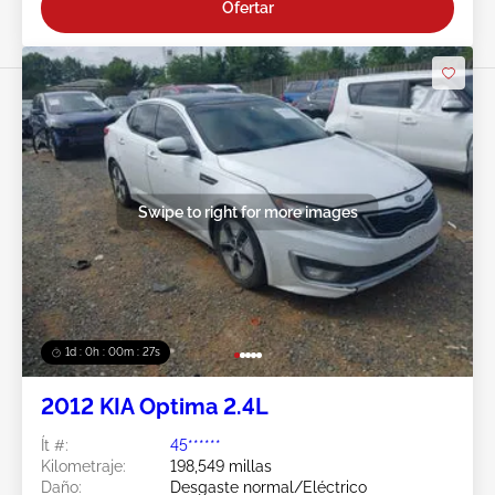
Ofertar
Swipe to right for more images
1d : 0h : 00m : 24s
2012 KIA Optima 2.4L
Ít #:
45******
Kilometraje:
198,549 millas
Daño:
Desgaste normal/Eléctrico