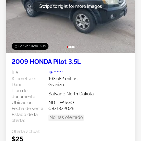
Swipe to right for more images
6d : 7h : 02m : 50s
2009 HONDA Pilot 3.5L
Ít #:
45******
Kilometraje:
163,582 millas
Daño:
Granizo
Tipo de
Salvage North Dakota
documento:
Ubicación:
ND - FARGO
Fecha de venta:
08/13/2026
Estado de la
No has ofertado
oferta:
Oferta actual:
$25