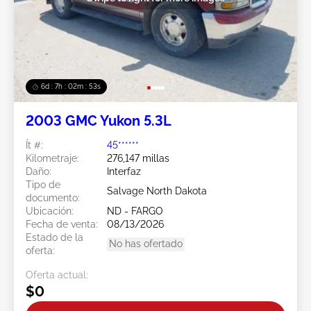
6d : 7h : 02m : 50s
2003 GMC Yukon 5.3L
Ít #:
45******
Kilometraje:
276,147 millas
Daño:
Interfaz
Tipo de
Salvage North Dakota
documento:
Ubicación:
ND - FARGO
Fecha de venta:
08/13/2026
Estado de la
No has ofertado
oferta:
Oferta actual:
$0