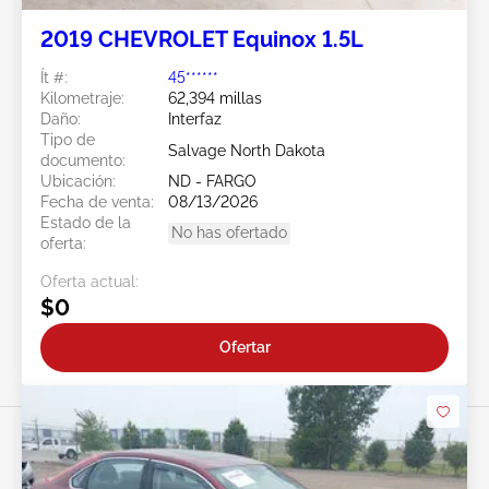
2019 CHEVROLET Equinox 1.5L
Ít #:
45******
Kilometraje:
62,394 millas
Daño:
Interfaz
Tipo de
Salvage North Dakota
documento:
Ubicación:
ND - FARGO
Fecha de venta:
08/13/2026
Estado de la
No has ofertado
oferta:
Oferta actual:
$0
Ofertar