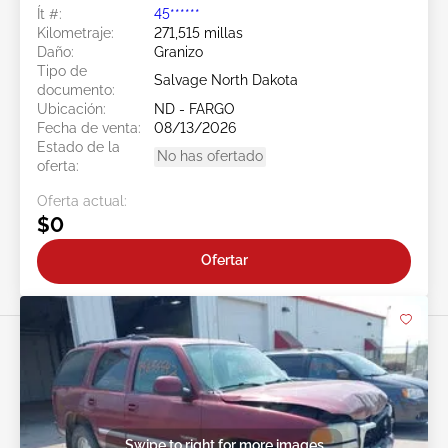
Ít #:
45******
Kilometraje:
271,515 millas
Daño:
Granizo
Tipo de
Salvage North Dakota
documento:
Ubicación:
ND - FARGO
Fecha de venta:
08/13/2026
Estado de la
No has ofertado
oferta:
Oferta actual:
$0
Ofertar
Swipe to right for more images