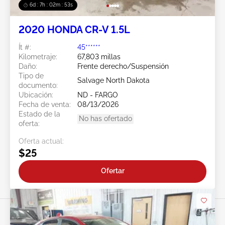
6d : 7h : 02m : 50s
2020 HONDA CR-V 1.5L
Ít #:
45******
Kilometraje:
67,803 millas
Daño:
Frente derecho/Suspensión
Tipo de
Salvage North Dakota
documento:
Ubicación:
ND - FARGO
Fecha de venta:
08/13/2026
Estado de la
No has ofertado
oferta:
Oferta actual:
$25
Ofertar