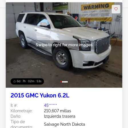
Swipe to right for more images
6d : 7h : 02m : 50s
2015 GMC Yukon 6.2L
Ít #:
45******
Kilometraje:
210,607 millas
Daño:
Izquierda trasera
Tipo de
Salvage North Dakota
documento: