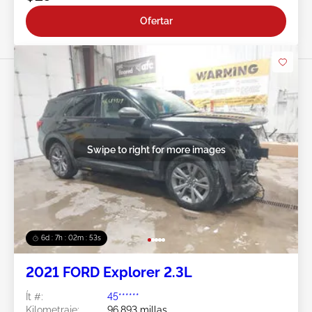
Ofertar
Swipe to right for more images
6d : 7h : 02m : 50s
2021 FORD Explorer 2.3L
Ít #:
45******
Kilometraje:
96,893 millas