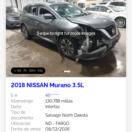
Swipe to right for more images
6d : 7h : 02m : 50s
2018 NISSAN Murano 3.5L
Ít #:
45******
Kilometraje:
130,788 millas
Daño:
Interfaz
Tipo de
Salvage North Dakota
documento:
Ubicación:
ND - FARGO
Fecha de venta:
08/13/2026