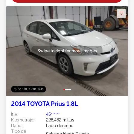
Swipe to right for more images
6d : 7h : 02m : 50s
2014 TOYOTA Prius 1.8L
Ít #:
45******
Kilometraje:
228,482 millas
Daño:
Lado derecho
Tipo de