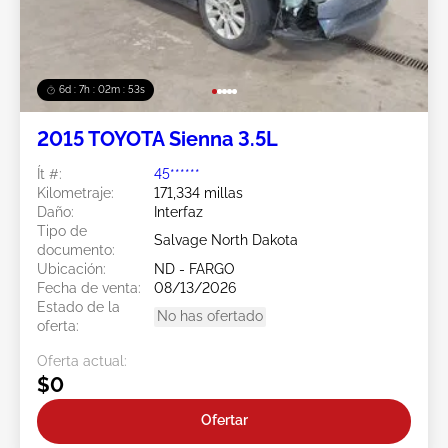
6d : 7h : 02m : 50s
2015 TOYOTA Sienna 3.5L
Ít #:
45******
Kilometraje:
171,334 millas
Daño:
Interfaz
Tipo de
Salvage North Dakota
documento:
Ubicación:
ND - FARGO
Fecha de venta:
08/13/2026
Estado de la
No has ofertado
oferta:
Oferta actual:
$0
Ofertar