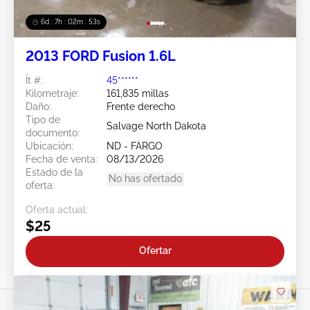
6d : 7h : 02m : 50s
2013 FORD Fusion 1.6L
Ít #:
45******
Kilometraje:
161,835 millas
Daño:
Frente derecho
Tipo de
Salvage North Dakota
documento:
Ubicación:
ND - FARGO
Fecha de venta:
08/13/2026
Estado de la
No has ofertado
oferta:
Oferta actual:
$25
Ofertar