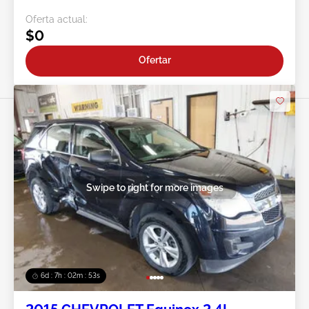
Oferta actual:
$0
Ofertar
Swipe to right for more images
6d : 7h : 02m : 50s