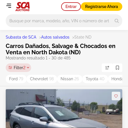
Entrar
Registrarse Ahora
Main search
Subasta de SCA
>
Autos salvados
>
State ND
Carros Dañados, Salvage & Chocados en
Venta en North Dakota (ND)
Mostrando resultado 1 - 30 de 485
Filter
2
Ford
79
Chevrolet
98
Nissan
26
Toyota
40
Honda
1