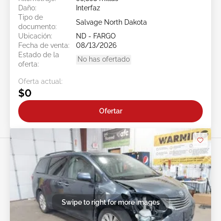
Daño:
Interfaz
Tipo de
Salvage North Dakota
documento:
Ubicación:
ND - FARGO
Fecha de venta:
08/13/2026
Estado de la
No has ofertado
oferta:
Oferta actual:
$0
Ofertar
Swipe to right for more images