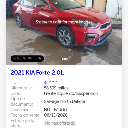
Swipe to right for more images
6d : 7h : 02m : 50s
2021 KIA Forte 2.0L
Ít #:
45******
Kilometraje:
58,599 millas
Daño:
Frente izquierdo/Suspensión
Tipo de
Salvage North Dakota
documento:
Ubicación:
ND - FARGO
Fecha de venta:
08/13/2026
Estado de la
No has ofertado
oferta: