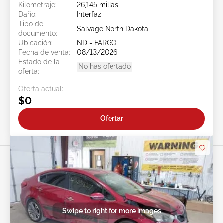
Kilometraje:
26,145 millas
Daño:
Interfaz
Tipo de
Salvage North Dakota
documento:
Ubicación:
ND - FARGO
Fecha de venta:
08/13/2026
Estado de la
No has ofertado
oferta:
Oferta actual:
$0
Ofertar
Swipe to right for more images