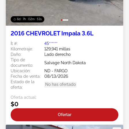
6d : 7h : 02m : 50s
2016 CHEVROLET Impala 3.6L
Ít #:
45******
Kilometraje:
129,941 millas
Daño:
Lado derecho
Tipo de
Salvage North Dakota
documento:
Ubicación:
ND - FARGO
Fecha de venta:
08/13/2026
Estado de la
No has ofertado
oferta:
Oferta actual:
$0
Ofertar