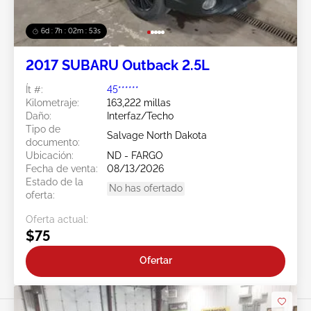
6d : 7h : 02m : 50s
2017 SUBARU Outback 2.5L
Ít #:
45******
Kilometraje:
163,222 millas
Daño:
Interfaz/Techo
Tipo de
Salvage North Dakota
documento:
Ubicación:
ND - FARGO
Fecha de venta:
08/13/2026
Estado de la
No has ofertado
oferta:
Oferta actual:
$75
Ofertar