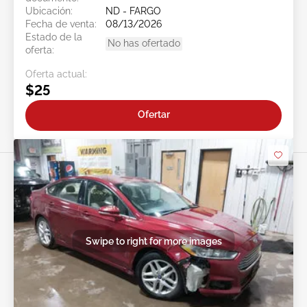
Ubicación:
ND - FARGO
Fecha de venta:
08/13/2026
Estado de la
No has ofertado
oferta:
Oferta actual:
$25
Ofertar
Swipe to right for more images