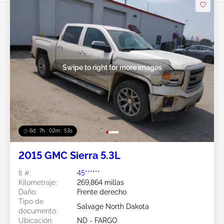
Swipe to right for more images
6d : 7h : 02m : 50s
2015 GMC Sierra 5.3L
Ít #:
45******
Kilometraje:
269,864 millas
Daño:
Frente derecho
Tipo de
Salvage North Dakota
documento:
Ubicación:
ND - FARGO