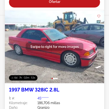
Ofertar
Swipe to right for more images
6d : 7h : 02m : 50s
1997 BMW 328iC 2.8L
Ít #:
45******
Kilometraje:
186,706 millas
Daño:
Granizo