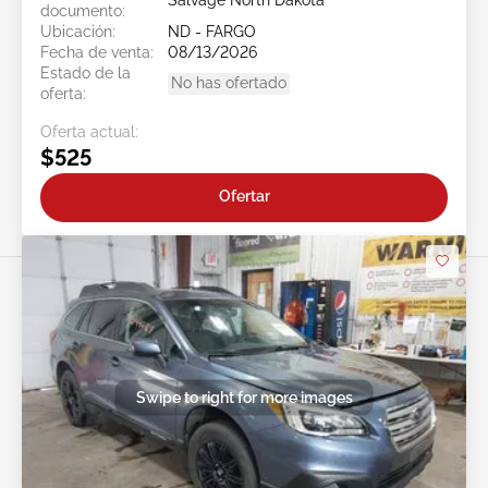
Salvage North Dakota
documento:
Ubicación:
ND - FARGO
Fecha de venta:
08/13/2026
Estado de la
No has ofertado
oferta:
Oferta actual:
$525
Ofertar
Swipe to right for more images