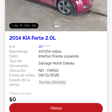
6d : 7h : 02m : 50s
2014 KIA Forte 2.0L
Ít #:
45******
Kilometraje:
147,054 millas
Daño:
Interfaz/Frente izquierdo
Tipo de
Salvage North Dakota
documento:
Ubicación:
ND - FARGO
Fecha de venta:
08/13/2026
Estado de la
No has ofertado
oferta:
Oferta actual:
$0
Ofertar