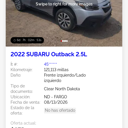
Swipe to right for more images
6d : 7h : 02m : 50s
2022 SUBARU Outback 2.5L
Ít #:
45******
Kilometraje:
121,113 millas
Daño:
Frente izquierdo/Lado
izquierdo
Tipo de
Clear North Dakota
documento:
Ubicación:
ND - FARGO
Fecha de venta:
08/13/2026
Estado de la
No has ofertado
oferta:
Oferta actual: