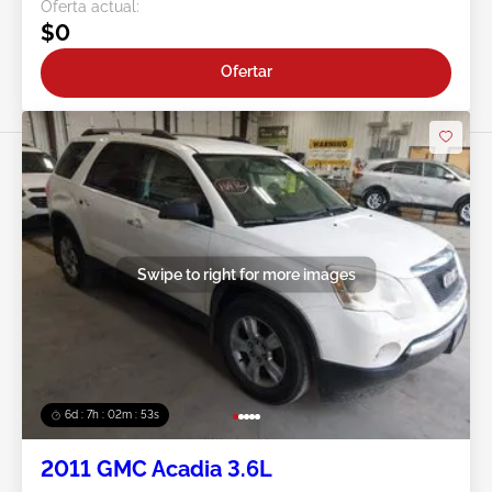
Oferta actual:
$0
Ofertar
Swipe to right for more images
6d : 7h : 02m : 50s
2011 GMC Acadia 3.6L