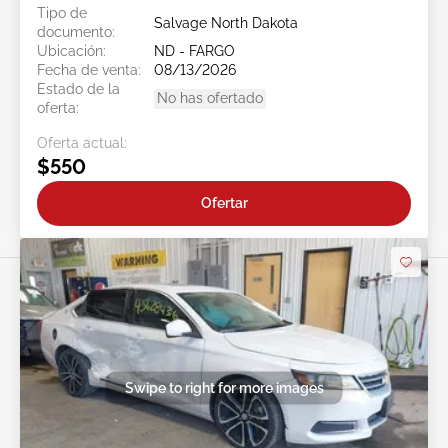
Tipo de
Salvage North Dakota
documento:
Ubicación:
ND - FARGO
Fecha de venta:
08/13/2026
Estado de la
No has ofertado
oferta:
Oferta actual:
$550
Ofertar
Swipe to right for more images