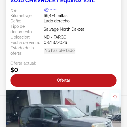
2015 CHEVROLET Equinox 2.4L
Ít #:
45******
Kilometraje:
66,474 millas
Daño:
Lado derecho
Tipo de
Salvage North Dakota
documento:
Ubicación:
ND - FARGO
Fecha de venta:
08/13/2026
Estado de la
No has ofertado
oferta:
Oferta actual:
$0
Ofertar