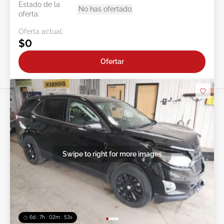
Estado de la
No has ofertado
oferta:
Oferta actual:
$0
Ofertar
Swipe to right for more images
6d : 7h : 02m : 50s