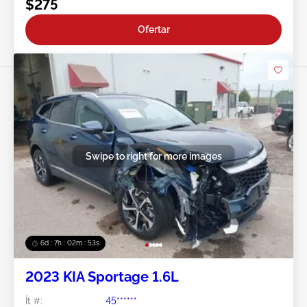
$275
Ofertar
Swipe to right for more images
6d : 7h : 02m : 50s
2023 KIA Sportage 1.6L
Ít #:
45******