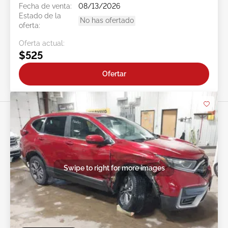
Fecha de venta:
08/13/2026
Estado de la
No has ofertado
oferta:
Oferta actual:
$525
Ofertar
Swipe to right for more images