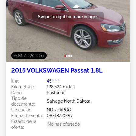
Swipe to right for more images
6d : 7h : 02m : 50s
2015 VOLKSWAGEN Passat 1.8L
Ít #:
45******
Kilometraje:
128,524 millas
Daño:
Posterior
Tipo de
Salvage North Dakota
documento:
Ubicación:
ND - FARGO
Fecha de venta:
08/13/2026
Estado de la
No has ofertado
oferta: