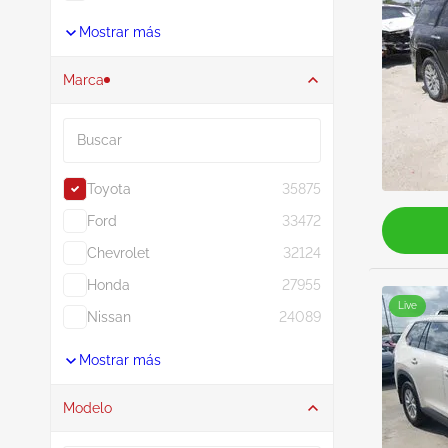
Mostrar más
Marca
Buscar
Toyota
35875
Ford
33472
Chevrolet
32124
Honda
27955
Live
Nissan
24089
Mostrar más
Modelo
Buscar