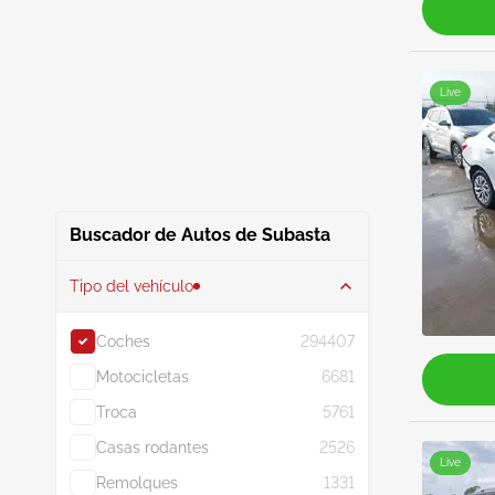
Live
Buscador de Autos de Subasta
Tipo del vehículo
Coches
294407
Motocicletas
6681
Troca
5761
Casas rodantes
2526
Live
Remolques
1331