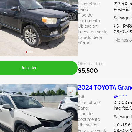
Kilometraje:
213,702 m
Daño:
Posterior
Tipo de
Salvage 
documento:
Ubicación:
KS - PAR
Fecha de venta:
08/07/2
Estado de la
No has o
oferta:
Oferta actual:
Join Live
$5,500
2024 TOYOTA Grand
Ít #:
45******
Kilometraje:
31,003 mi
Daño:
Interfaz/
Tipo de
Salvage 
documento:
Ubicación:
TX - RO
Fecha de venta:
08/07/2