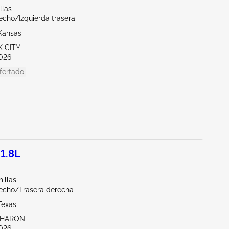
llas
echo/Izquierda trasera
Kansas
K CITY
026
fertado
 1.8L
illas
echo/Trasera derecha
Texas
SHARON
026