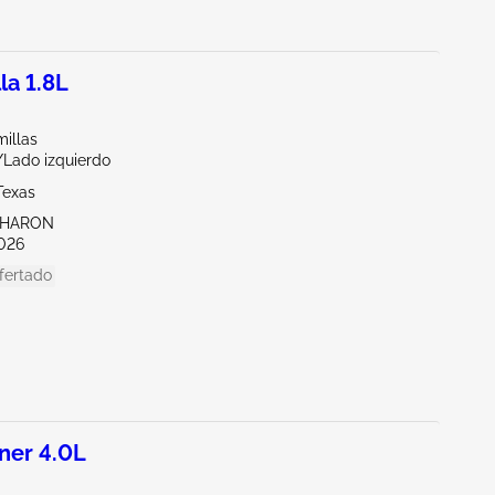
la 1.8L
illas
/Lado izquierdo
Texas
SHARON
026
fertado
ner 4.0L