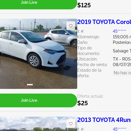
Join Live
$125
2019 TOYOTA Corol
Ít #:
45******
Kilometraje:
159,005 m
Daño:
Posterior
Tipo de
Salvage 
documento:
Ubicación:
TX - RO
Fecha de venta:
08/07/2
Estado de la
No has o
oferta:
Oferta actual:
Join Live
$25
2013 TOYOTA 4Run
Ít #:
45******