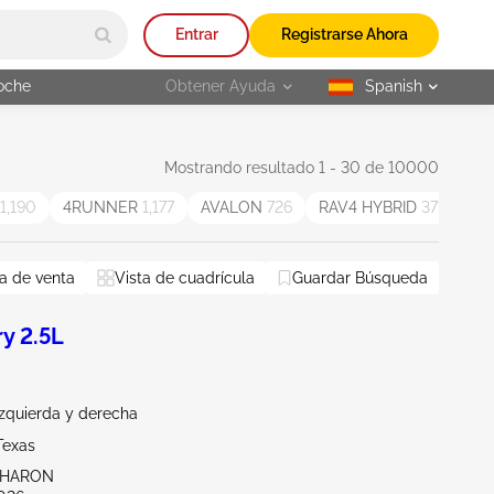
Entrar
Registrarse Ahora
oche
Obtener Ayuda
Spanish
selected
Mostrando resultado 1 - 30 de 10000
1,190
4RUNNER
1,177
AVALON
726
RAV4 HYBRID
371
Yar
a de venta
Vista de cuadrícula
Guardar Búsqueda
y 2.5L
Izquierda y derecha
Texas
SHARON