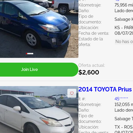
Kilometraje:
75,956 mi
Daño:
Lado der
Tipo de
Salvage 
documento:
Ubicación:
KS - PAR
Fecha de venta:
08/07/2
Estado de la
No has o
oferta:
Oferta actual:
Join Live
$2,600
2014 TOYOTA Prius
Ít #:
45******
Kilometraje:
152,055 m
Daño:
Lado der
Tipo de
Salvage 
documento:
Ubicación:
TX - RO
Fecha de venta:
08/07/2