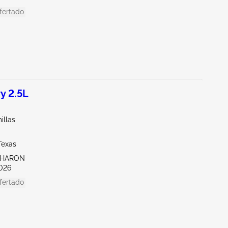
fertado
y 2.5L
illas
Texas
SHARON
026
fertado