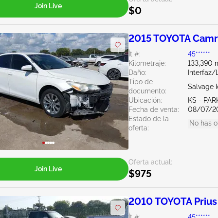
Join Live
$0
2015 TOYOTA Camr
Ít #:
45******
Kilometraje:
133,390 m
Daño:
Interfaz/
Tipo de
Salvage 
documento:
Ubicación:
KS - PAR
Fecha de venta:
08/07/2
Estado de la
No has o
oferta:
Oferta actual:
Join Live
$975
2010 TOYOTA Prius
Ít #:
45******