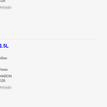
026
fertado
1.5L
illas
Texas
SHARON
026
fertado