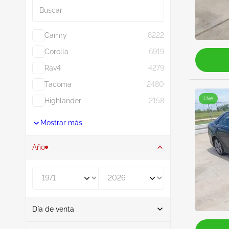
Camry
8222
Corolla
6919
Rav4
4279
Tacoma
2480
Live
Highlander
2158
Mostrar más
Año
De
A
Día de venta