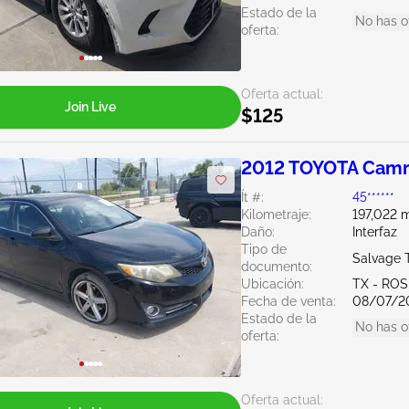
Estado de la
No has o
oferta:
Oferta actual:
Join Live
$125
2012 TOYOTA Camr
Ít #:
45******
Kilometraje:
197,022 m
Daño:
Interfaz
Tipo de
Salvage 
documento:
Ubicación:
TX - RO
Fecha de venta:
08/07/2
Estado de la
No has o
oferta:
Oferta actual: