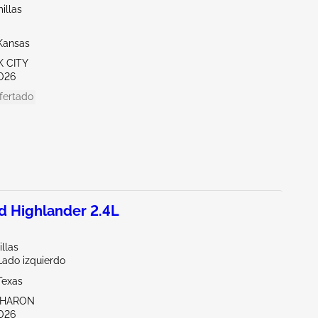
illas
Kansas
K CITY
026
fertado
 Highlander 2.4L
llas
Lado izquierdo
Texas
SHARON
026