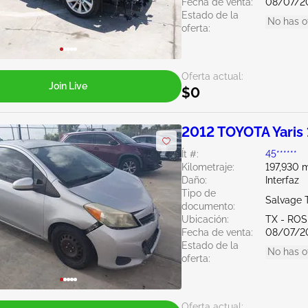
Fecha de venta:
08/07/2
Estado de la
No has o
oferta:
Oferta actual:
Join Live
$0
2012 TOYOTA Yaris 
Ít #:
45******
Kilometraje:
197,930 m
Daño:
Interfaz
Tipo de
Salvage 
documento:
Ubicación:
TX - RO
Fecha de venta:
08/07/2
Estado de la
No has o
oferta:
Oferta actual: