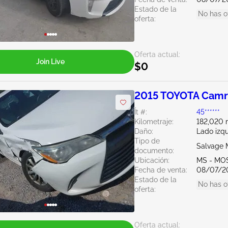
Estado de la
No has o
oferta:
Oferta actual:
Join Live
$0
2015 TOYOTA Camr
Ít #:
45******
Kilometraje:
182,020 m
Daño:
Lado izq
Tipo de
Salvage M
documento:
Ubicación:
MS - MO
Fecha de venta:
08/07/2
Estado de la
No has o
oferta:
Oferta actual: