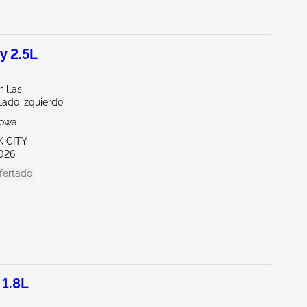
y 2.5L
illas
Lado izquierdo
Iowa
K CITY
026
fertado
 1.8L