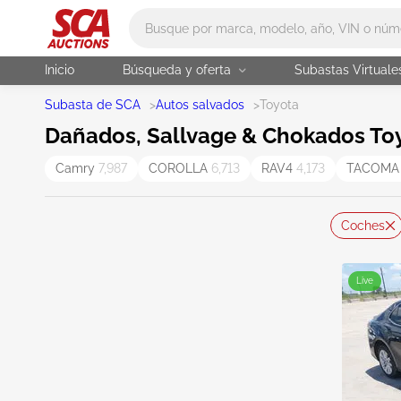
Main search
Inicio
Búsqueda y oferta
Subastas Virtuale
Subasta de SCA
>
Autos salvados
>
Toyota
Dañados, Sallvage & Chokados Toy
Camry
7,987
COROLLA
6,713
RAV4
4,173
TACOM
Coches
Live