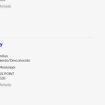
fertado
y
illas
uierdo/Desconocido
ississippi
SS POINT
026
fertado