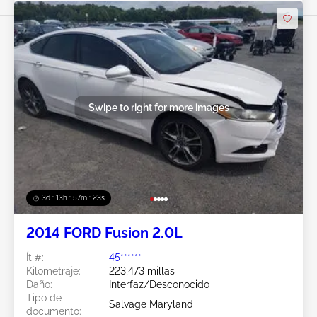
Swipe to right for more images
3d : 13h : 57m : 21s
2014 FORD Fusion 2.0L
Ít #:
45******
Kilometraje:
223,473 millas
Daño:
Interfaz/Desconocido
Tipo de
Salvage Maryland
documento: