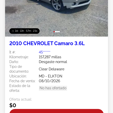
3d : 13h : 57m : 21s
2010 CHEVROLET Camaro 3.6L
Ít #:
45******
Kilometraje:
157,287 millas
Daño:
Desgaste normal
Tipo de
Clear Delaware
documento:
Ubicación:
MD - ELKTON
Fecha de venta:
08/10/2026
Estado de la
No has ofertado
oferta:
Oferta actual:
$0