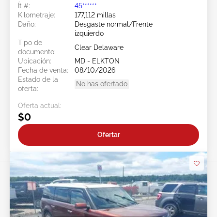
Ít #:
45******
Kilometraje:
177,112 millas
Daño:
Desgaste normal/Frente
izquierdo
Tipo de
Clear Delaware
documento:
Ubicación:
MD - ELKTON
Fecha de venta:
08/10/2026
Estado de la
No has ofertado
oferta:
Oferta actual:
$0
Ofertar