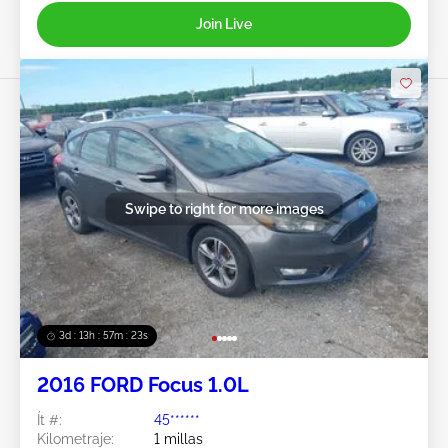
Join Live
Swipe to right for more images
3d : 13h : 57m : 21s
2016 FORD Focus 1.0L
Ít #:
45******
Kilometraje:
1 millas