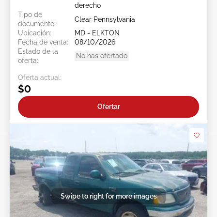
derecho
Tipo de
Clear Pennsylvania
documento:
Ubicación:
MD - ELKTON
Fecha de venta:
08/10/2026
Estado de la
No has ofertado
oferta:
Oferta actual:
$0
Ofertar
Swipe to right for more images