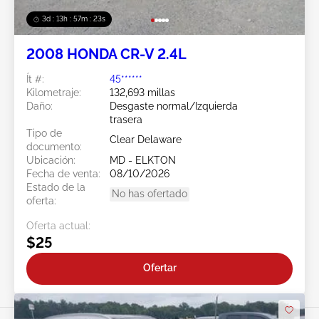
3d : 13h : 57m : 21s
2008 HONDA CR-V 2.4L
Ít #:
45******
Kilometraje:
132,693 millas
Daño:
Desgaste normal/Izquierda
trasera
Tipo de
Clear Delaware
documento:
Ubicación:
MD - ELKTON
Fecha de venta:
08/10/2026
Estado de la
No has ofertado
oferta:
Oferta actual:
$25
Ofertar