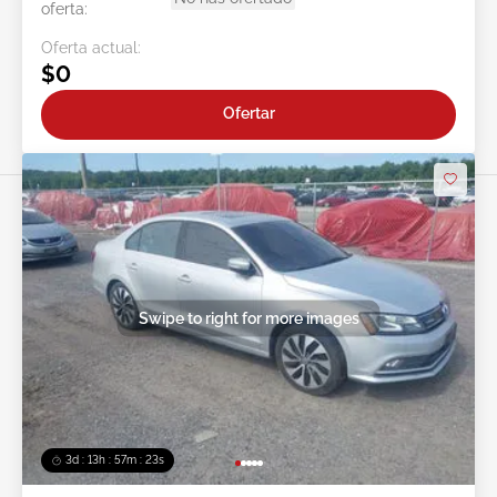
oferta:
Oferta actual:
$0
Ofertar
Swipe to right for more images
3d : 13h : 57m : 21s