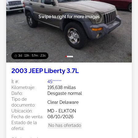
Swipe to right for more images
3d : 13h : 57m : 21s
2003 JEEP Liberty 3.7L
Ít #:
45******
Kilometraje:
195,638 millas
Daño:
Desgaste normal
Tipo de
Clear Delaware
documento:
Ubicación:
MD - ELKTON
Fecha de venta:
08/10/2026
Estado de la
No has ofertado
oferta: