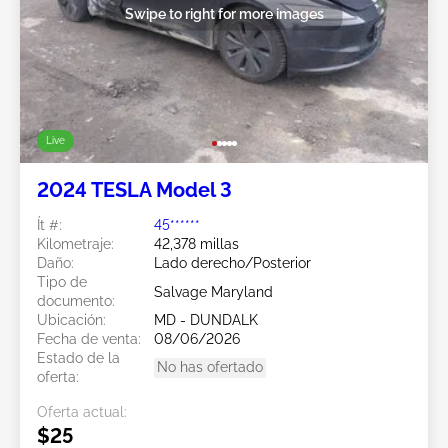
Swipe to right for more images
Live
2024 TESLA Model 3
Ít #:
45******
Kilometraje:
42,378 millas
Daño:
Lado derecho/Posterior
Tipo de
Salvage Maryland
documento:
Ubicación:
MD - DUNDALK
Fecha de venta:
08/06/2026
Estado de la
No has ofertado
oferta:
Oferta actual:
$25