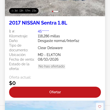
3d : 13h : 57m : 21s
2017 NISSAN Sentra 1.8L
Ít #:
45******
Kilometraje:
118,286 millas
Daño:
Desgaste normal/Interfaz
Tipo de
Clear Delaware
documento:
Ubicación:
MD - ELKTON
Fecha de venta:
08/10/2026
Estado de la
No has ofertado
oferta:
Oferta actual:
$0
Ofertar