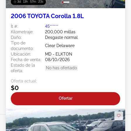
3d : 13h : 57m : 21s
2006 TOYOTA Corolla 1.8L
Ít #:
45******
Kilometraje:
200,000 millas
Daño:
Desgaste normal
Tipo de
Clear Delaware
documento:
Ubicación:
MD - ELKTON
Fecha de venta:
08/10/2026
Estado de la
No has ofertado
oferta:
Oferta actual:
$0
Ofertar