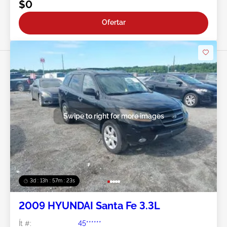
$0
Ofertar
Swipe to right for more images
3d : 13h : 57m : 21s
2009 HYUNDAI Santa Fe 3.3L
Ít #:
45******