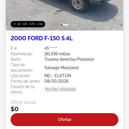
3d : 13h : 57m : 21s
2000 FORD F-150 5.4L
Ít #:
45******
Kilometraje:
181,936 millas
Daño:
Trasera derecha/Posterior
Tipo de
Salvage Maryland
documento:
Ubicación:
MD - ELKTON
Fecha de venta:
08/10/2026
Estado de la
No has ofertado
oferta:
Oferta actual:
$0
Ofertar