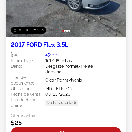
3d : 13h : 57m : 21s
2017 FORD Flex 3.5L
Ít #:
45******
Kilometraje:
161,498 millas
Daño:
Desgaste normal/Frente
derecho
Tipo de
Clear Pennsylvania
documento:
Ubicación:
MD - ELKTON
Fecha de venta:
08/10/2026
Estado de la
No has ofertado
oferta:
Oferta actual:
$25