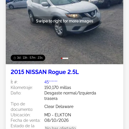
Swipe to right for more images
3d : 13h : 57m : 21s
2015 NISSAN Rogue 2.5L
Ít #:
45******
Kilometraje:
150,170 millas
Daño:
Desgaste normal/Izquierda
trasera
Tipo de
Clear Delaware
documento:
Ubicación:
MD - ELKTON
Fecha de venta:
08/10/2026
Estado de la
No has ofertado