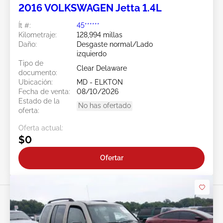
2016 VOLKSWAGEN Jetta 1.4L
Ít #:
45******
Kilometraje:
128,994 millas
Daño:
Desgaste normal/Lado
izquierdo
Tipo de
Clear Delaware
documento:
Ubicación:
MD - ELKTON
Fecha de venta:
08/10/2026
Estado de la
No has ofertado
oferta:
Oferta actual:
$0
Ofertar