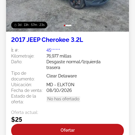
3d : 13h : 57m : 21s
2017 JEEP Cherokee 3.2L
Ít #:
45******
Kilometraje:
76,977 millas
Daño:
Desgaste normal/Izquierda
trasera
Tipo de
Clear Delaware
documento:
Ubicación:
MD - ELKTON
Fecha de venta:
08/10/2026
Estado de la
No has ofertado
oferta:
Oferta actual:
$25
Ofertar