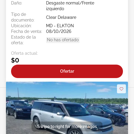
Daño:
Desgaste normal/Frente
izquierdo
Tipo de
Clear Delaware
documento:
Ubicación:
MD - ELKTON
Fecha de venta:
08/10/2026
Estado de la
No has ofertado
oferta:
Oferta actual:
$0
Ofertar
Swipe to right for more images