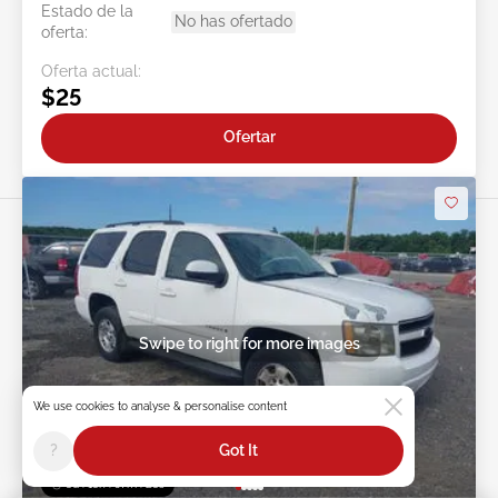
Estado de la
No has ofertado
oferta:
Oferta actual:
$25
Ofertar
Swipe to right for more images
We use cookies to analyse & personalise content
?
Got It
3d : 13h : 57m : 21s