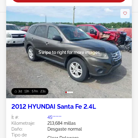
Swipe to right for more images
3d : 13h : 57m : 21s
2012 HYUNDAI Santa Fe 2.4L
Ít #:
45******
Kilometraje:
213,684 millas
Daño:
Desgaste normal
Tipo de
Clear Delaware