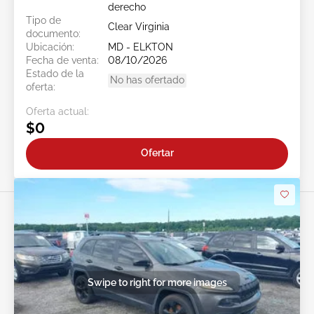
derecho
Tipo de
Clear Virginia
documento:
Ubicación:
MD - ELKTON
Fecha de venta:
08/10/2026
Estado de la
No has ofertado
oferta:
Oferta actual:
$0
Ofertar
Swipe to right for more images