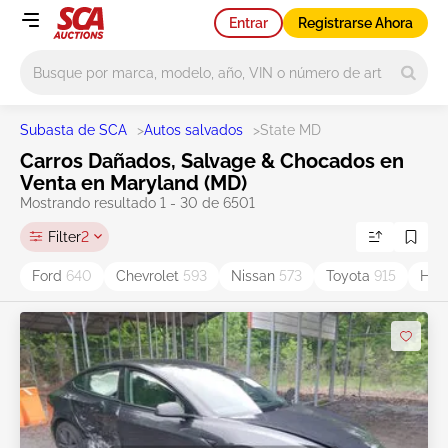
Entrar
Registrarse Ahora
Main search
Subasta de SCA
>
Autos salvados
>
State MD
Carros Dañados, Salvage & Chocados en
Venta en Maryland (MD)
Mostrando resultado 1 - 30 de 6501
Filter
2
Ford
640
Chevrolet
593
Nissan
573
Toyota
915
Ho