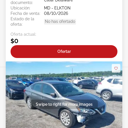
documento:
Ubicación:
MD - ELKTON
Fecha de venta:
08/10/2026
Estado de la
No has ofertado
oferta:
Oferta actual:
$0
Ofertar
Swipe to right for more images