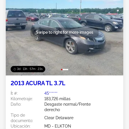
Swipe to right for more images
3d : 13h : 57m : 21s
2013 ACURA TL 3.7L
Ít #:
45******
Kilometraje:
183,726 millas
Daño:
Desgaste normal/Frente
derecho
Tipo de
Clear Delaware
documento:
Ubicación:
MD - ELKTON