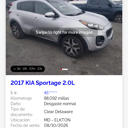
Swipe to right for more images
3d : 13h : 57m : 21s
2017 KIA Sportage 2.0L
Ít #:
45******
Kilometraje:
88,092 millas
Daño:
Desgaste normal
Tipo de
Clear Delaware
documento:
Ubicación:
MD - ELKTON
Fecha de venta:
08/10/2026