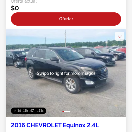
Oferta actual:
$0
Ofertar
Swipe to right for more images
3d : 13h : 57m : 21s
2016 CHEVROLET Equinox 2.4L