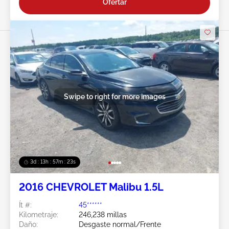
Ofertar
Swipe to right for more images
3d : 13h : 57m : 21s
2016 CHEVROLET Malibu 1.5L
Ít #:
45******
Kilometraje:
246,238 millas
Daño:
Desgaste normal/Frente