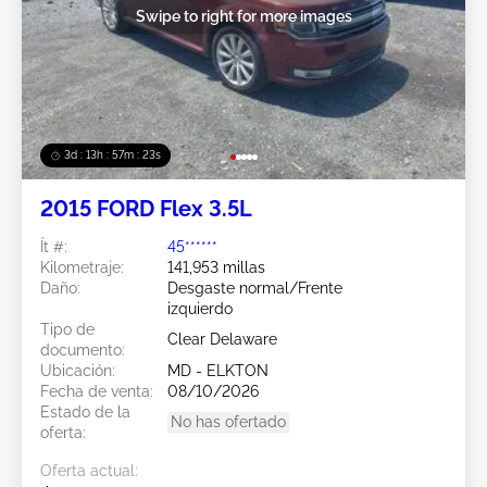
Swipe to right for more images
3d : 13h : 57m : 21s
2015 FORD Flex 3.5L
Ít #:
45******
Kilometraje:
141,953 millas
Daño:
Desgaste normal/Frente
izquierdo
Tipo de
Clear Delaware
documento:
Ubicación:
MD - ELKTON
Fecha de venta:
08/10/2026
Estado de la
No has ofertado
oferta:
Oferta actual: