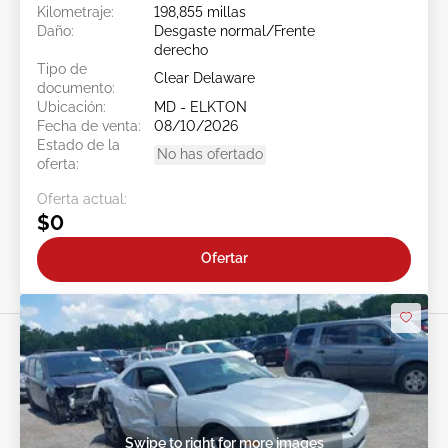
Kilometraje:
198,855 millas
Daño:
Desgaste normal/Frente
derecho
Tipo de
Clear Delaware
documento:
Ubicación:
MD - ELKTON
Fecha de venta:
08/10/2026
Estado de la
No has ofertado
oferta:
Oferta actual:
$0
Ofertar
Swipe to right for more images