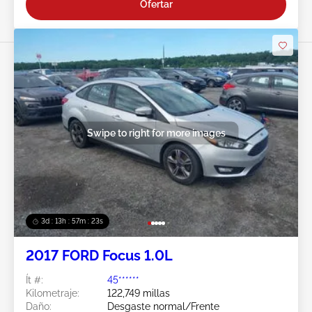
Ofertar
Swipe to right for more images
3d : 13h : 57m : 21s
2017 FORD Focus 1.0L
Ít #:
45******
Kilometraje:
122,749 millas
Daño:
Desgaste normal/Frente