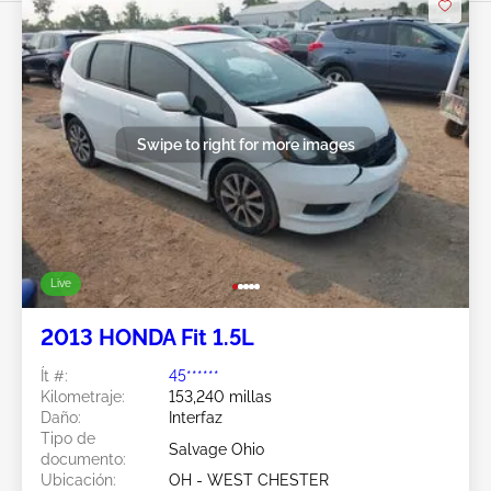
Swipe to right for more images
Live
2013 HONDA Fit 1.5L
Ít #:
45******
Kilometraje:
153,240 millas
Daño:
Interfaz
Tipo de
Salvage Ohio
documento:
Ubicación:
OH - WEST CHESTER