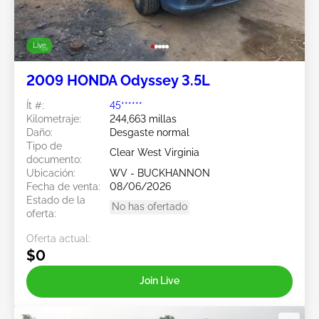
Live
2009 HONDA Odyssey 3.5L
Ít #:
45******
Kilometraje:
244,663 millas
Daño:
Desgaste normal
Tipo de
Clear West Virginia
documento:
Ubicación:
WV - BUCKHANNON
Fecha de venta:
08/06/2026
Estado de la
No has ofertado
oferta:
Oferta actual:
$0
Join Live