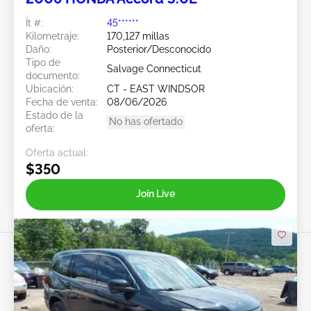
Ít #:
45******
Kilometraje:
170,127 millas
Daño:
Posterior/Desconocido
Tipo de
Salvage Connecticut
documento:
Ubicación:
CT - EAST WINDSOR
Fecha de venta:
08/06/2026
Estado de la
No has ofertado
oferta:
Oferta actual:
$350
Join Live