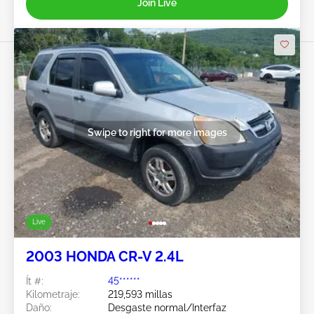
Join Live
Swipe to right for more images
Live
2003 HONDA CR-V 2.4L
Ít #:
45******
Kilometraje:
219,593 millas
Daño:
Desgaste normal/Interfaz