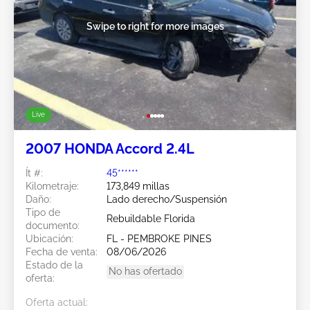
Swipe to right for more images
Live
2007 HONDA Accord 2.4L
Ít #:
45******
Kilometraje:
173,849 millas
Daño:
Lado derecho/Suspensión
Tipo de
Rebuildable Florida
documento:
Ubicación:
FL - PEMBROKE PINES
Fecha de venta:
08/06/2026
Estado de la
No has ofertado
oferta:
Oferta actual: