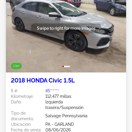
Swipe to right for more images
Live
2018 HONDA Civic 1.5L
Ít #:
45******
Kilometraje:
112,477 millas
Daño:
Izquierda
trasera/Suspensión
Tipo de
Salvage Pennsylvania
documento:
Ubicación:
PA - GARLAND
Fecha de venta:
08/06/2026