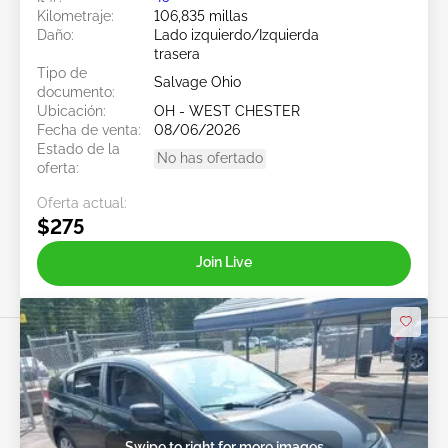
Kilometraje:
106,835 millas
Daño:
Lado izquierdo/Izquierda
trasera
Tipo de
Salvage Ohio
documento:
Ubicación:
OH - WEST CHESTER
Fecha de venta:
08/06/2026
Estado de la
No has ofertado
oferta:
Oferta actual:
$275
Join Live
Swipe to right for more images