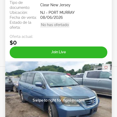
Tipo de
Clear New Jersey
documento:
Ubicación:
NJ - PORT MURRAY
Fecha de venta:
08/06/2026
Estado de la
No has ofertado
oferta:
Oferta actual:
$0
Join Live
Swipe to right for more images