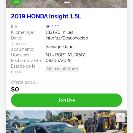
Live
2019 HONDA Insight 1.5L
Ít #:
45******
Kilometraje:
133,670 millas
Daño:
Interfaz/Desconocido
Tipo de
Salvage Idaho
documento:
Ubicación:
NJ - PORT MURRAY
Fecha de venta:
08/06/2026
Estado de la
No has ofertado
oferta:
Oferta actual:
$0
Join Live