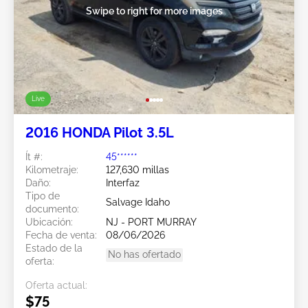
Swipe to right for more images
Live
2016 HONDA Pilot 3.5L
Ít #:
45******
Kilometraje:
127,630 millas
Daño:
Interfaz
Tipo de
Salvage Idaho
documento:
Ubicación:
NJ - PORT MURRAY
Fecha de venta:
08/06/2026
Estado de la
No has ofertado
oferta:
Oferta actual:
$75