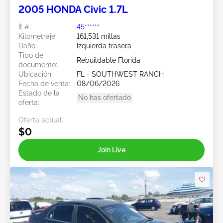
2005 HONDA Civic 1.7L
Ít #:
45******
Kilometraje:
161,531 millas
Daño:
Izquierda trasera
Tipo de
Rebuildable Florida
documento:
Ubicación:
FL - SOUTHWEST RANCH
Fecha de venta:
08/06/2026
Estado de la
No has ofertado
oferta:
Oferta actual:
$0
Join Live