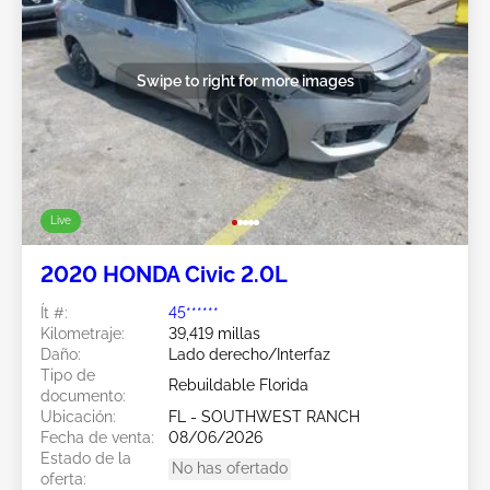
Swipe to right for more images
Live
2020 HONDA Civic 2.0L
Ít #:
45******
Kilometraje:
39,419 millas
Daño:
Lado derecho/Interfaz
Tipo de
Rebuildable Florida
documento:
Ubicación:
FL - SOUTHWEST RANCH
Fecha de venta:
08/06/2026
Estado de la
No has ofertado
oferta: