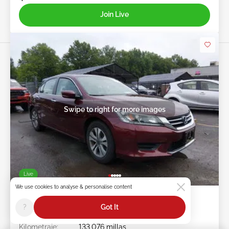
Join Live
Swipe to right for more images
Live
We use cookies to analyse & personalise content
2014 HONDA Accord 2.4L
?
Got It
Ít #:
45******
Kilometraje:
133,076 millas