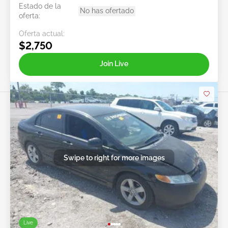
Estado de la
No has ofertado
oferta:
Oferta actual:
$2,750
Join Live
Swipe to right for more images
Live