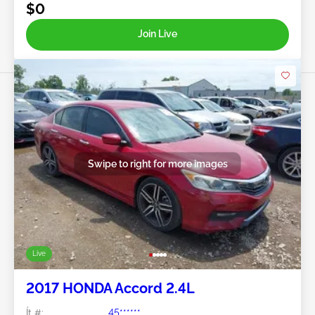
$0
Join Live
Swipe to right for more images
Live
2017 HONDA Accord 2.4L
Ít #:
45******