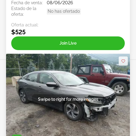
Fecha de venta:
08/06/2026
Estado de la
No has ofertado
oferta:
Oferta actual:
$525
Join Live
Swipe to right for more images