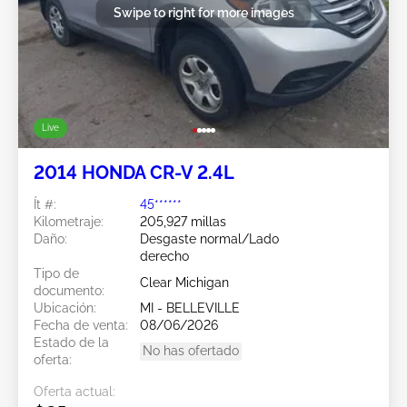
Swipe to right for more images
Live
2014 HONDA CR-V 2.4L
Ít #:
45******
Kilometraje:
205,927 millas
Daño:
Desgaste normal/Lado
derecho
Tipo de
Clear Michigan
documento:
Ubicación:
MI - BELLEVILLE
Fecha de venta:
08/06/2026
Estado de la
No has ofertado
oferta:
Oferta actual: