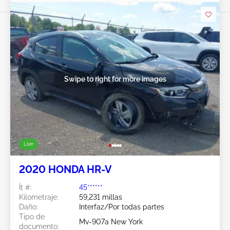
Swipe to right for more images
Live
2020 HONDA HR-V
Ít #:
45******
Kilometraje:
59,231 millas
Daño:
Interfaz/Por todas partes
Tipo de
Mv-907a New York
documento: