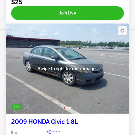
$25
Join Live
Swipe to right for more images
Live
2009 HONDA Civic 1.8L
Ít #:
45******