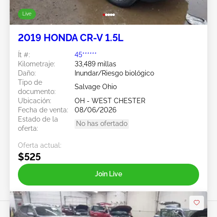
Live
2019 HONDA CR-V 1.5L
Ít #:
45******
Kilometraje:
33,489 millas
Daño:
Inundar/Riesgo biológico
Tipo de
Salvage Ohio
documento:
Ubicación:
OH - WEST CHESTER
Fecha de venta:
08/06/2026
Estado de la
No has ofertado
oferta:
Oferta actual:
$525
Join Live