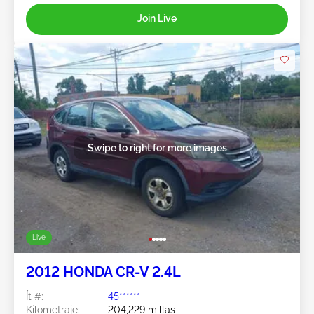
Join Live
Swipe to right for more images
Live
2012 HONDA CR-V 2.4L
Ít #:
45******
Kilometraje:
204,229 millas