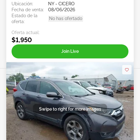
Ubicación:
NY - CICERO
Fecha de venta:
08/06/2026
Estado de la
No has ofertado
oferta:
Oferta actual:
$1,950
Join Live
Swipe to right for more images