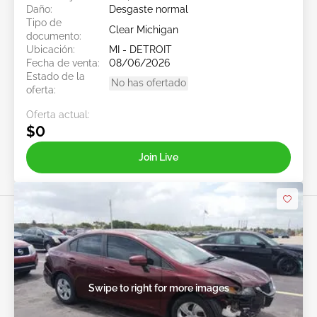
Daño:
Desgaste normal
Tipo de
Clear Michigan
documento:
Ubicación:
MI - DETROIT
Fecha de venta:
08/06/2026
Estado de la
No has ofertado
oferta:
Oferta actual:
$0
Join Live
Swipe to right for more images