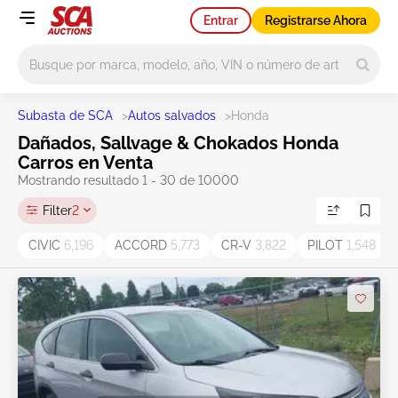
Entrar
Registrarse Ahora
Main search
Subasta de SCA
>
Autos salvados
>
Honda
Dañados, Sallvage & Chokados Honda
Carros en Venta
Mostrando resultado 1 - 30 de 10000
Filter
2
CIVIC
6,196
ACCORD
5,773
CR-V
3,822
PILOT
1,548