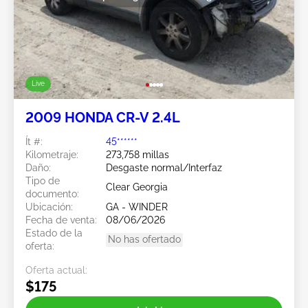
Live
2009 HONDA CR-V 2.4L
Ít #:
45******
Kilometraje:
273,758 millas
Daño:
Desgaste normal/Interfaz
Tipo de
Clear Georgia
documento:
Ubicación:
GA - WINDER
Fecha de venta:
08/06/2026
Estado de la
No has ofertado
oferta:
Oferta actual:
$175