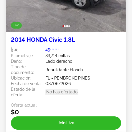
Live
2014 HONDA Civic 1.8L
Ít #:
45******
Kilometraje:
83,714 millas
Daño:
Lado derecho
Tipo de
Rebuildable Florida
documento:
Ubicación:
FL - PEMBROKE PINES
Fecha de venta:
08/06/2026
Estado de la
No has ofertado
oferta:
Oferta actual:
$0
Join Live