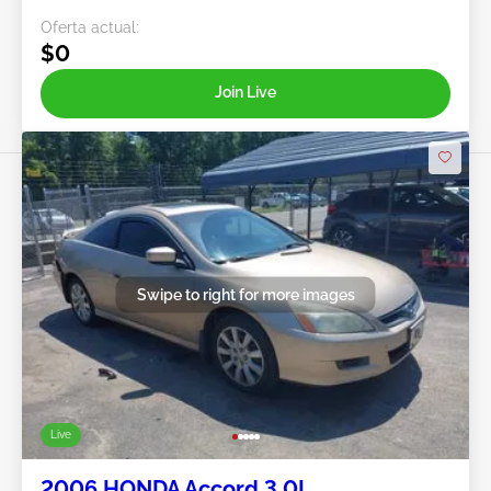
Oferta actual:
$0
Join Live
Swipe to right for more images
Live
2006 HONDA Accord 3.0L