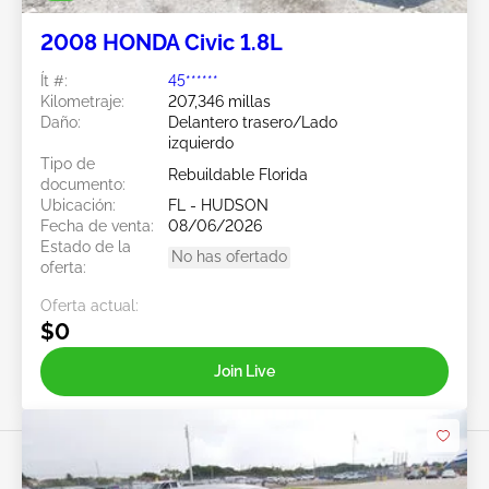
2008 HONDA Civic 1.8L
Ít #:
45******
Kilometraje:
207,346 millas
Daño:
Delantero trasero/Lado
izquierdo
Tipo de
Rebuildable Florida
documento:
Ubicación:
FL - HUDSON
Fecha de venta:
08/06/2026
Estado de la
No has ofertado
oferta:
Oferta actual:
$0
Join Live