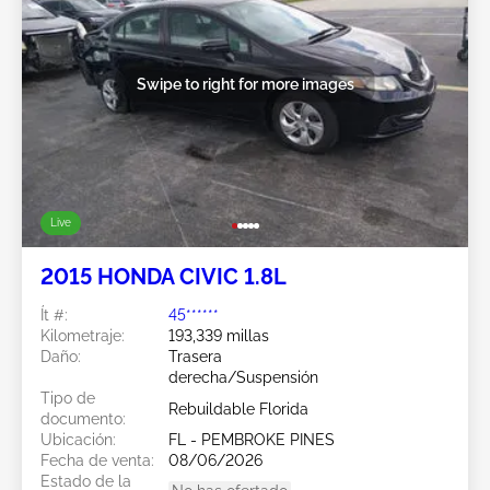
Swipe to right for more images
Live
2015 HONDA CIVIC 1.8L
Ít #:
45******
Kilometraje:
193,339 millas
Daño:
Trasera
derecha/Suspensión
Tipo de
Rebuildable Florida
documento:
Ubicación:
FL - PEMBROKE PINES
Fecha de venta:
08/06/2026
Estado de la