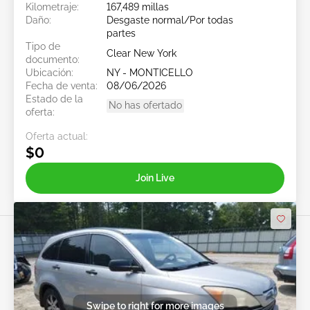
Kilometraje:
167,489 millas
Daño:
Desgaste normal/Por todas
partes
Tipo de
Clear New York
documento:
Ubicación:
NY - MONTICELLO
Fecha de venta:
08/06/2026
Estado de la
No has ofertado
oferta:
Oferta actual:
$0
Join Live
Swipe to right for more images