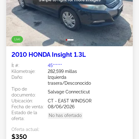
Live
2010 HONDA Insight 1.3L
Ít #:
45******
Kilometraje:
282,599 millas
Daño:
Izquierda
trasera/Desconocido
Tipo de
Salvage Connecticut
documento:
Ubicación:
CT - EAST WINDSOR
Fecha de venta:
08/06/2026
Estado de la
No has ofertado
oferta:
Oferta actual:
$350