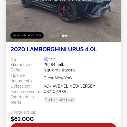
2d : 6h : 48m : 51s
2020 LAMBORGHINI URUS 4.0L
Ít #:
45******
Kilometraje:
26,184 millas
Daño:
Izquierda trasera
Tipo de
Clear New York
documento:
Ubicación:
NJ - AVENEL NEW JERSEY
Fecha de venta:
08/10/2026
Estado de la
No has ofertado
oferta:
Oferta actual:
$61,000