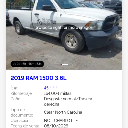
Swipe to right for more images
2d : 6h : 48m : 51s
2019 RAM 1500 3.6L
Ít #:
45******
Kilometraje:
164,004 millas
Daño:
Desgaste normal/Trasera
derecha
Tipo de
Clear North Carolina
documento:
Ubicación:
NC - CHARLOTTE
Fecha de venta:
08/10/2026