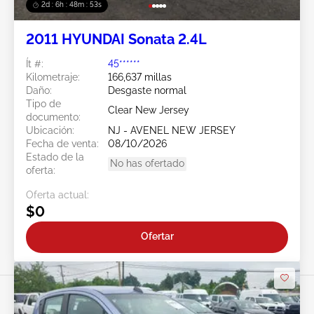
2d : 6h : 48m : 51s
2011 HYUNDAI Sonata 2.4L
Ít #:
45******
Kilometraje:
166,637 millas
Daño:
Desgaste normal
Tipo de
Clear New Jersey
documento:
Ubicación:
NJ - AVENEL NEW JERSEY
Fecha de venta:
08/10/2026
Estado de la
No has ofertado
oferta:
Oferta actual:
$0
Ofertar