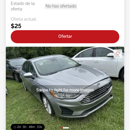
Estado de la
No has ofertado
oferta:
Oferta actual:
$25
Ofertar
Swipe to right for more images
2d : 6h : 48m : 51s