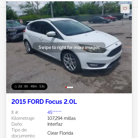
Swipe to right for more images
2d : 6h : 48m : 51s
2015 FORD Focus 2.0L
Ít #:
45******
Kilometraje:
107,294 millas
Daño:
Interfaz
Tipo de
Clear Florida
documento: