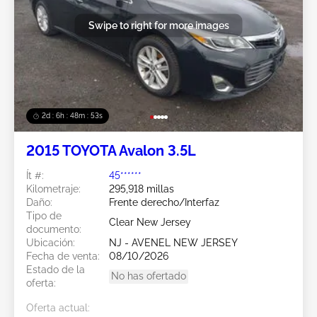
Swipe to right for more images
2d : 6h : 48m : 51s
2015 TOYOTA Avalon 3.5L
Ít #:
45******
Kilometraje:
295,918 millas
Daño:
Frente derecho/Interfaz
Tipo de
Clear New Jersey
documento:
Ubicación:
NJ - AVENEL NEW JERSEY
Fecha de venta:
08/10/2026
Estado de la
No has ofertado
oferta:
Oferta actual: