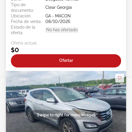
Tipo de
Clear Georgia
documento:
Ubicación:
GA - MACON
Fecha de venta:
08/10/2026
Estado de la
No has ofertado
oferta:
Oferta actual:
$0
Ofertar
Swipe to right for more images