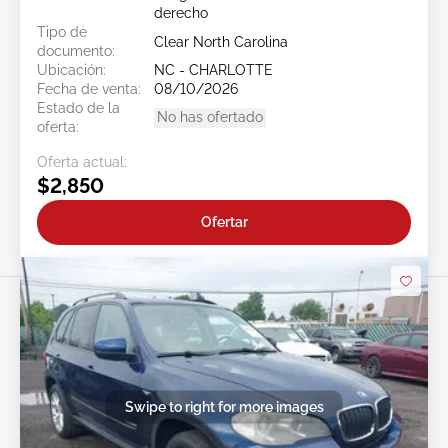
derecho
Tipo de
Clear North Carolina
documento:
Ubicación:
NC - CHARLOTTE
Fecha de venta:
08/10/2026
Estado de la
No has ofertado
oferta:
Oferta actual:
$2,850
Ofertar
Swipe to right for more images