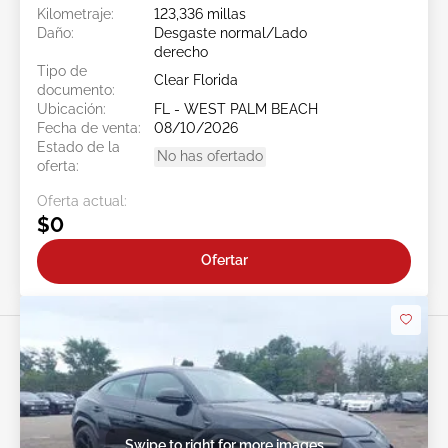
Kilometraje:
123,336 millas
Daño:
Desgaste normal/Lado
derecho
Tipo de
Clear Florida
documento:
Ubicación:
FL - WEST PALM BEACH
Fecha de venta:
08/10/2026
Estado de la
No has ofertado
oferta:
Oferta actual:
$0
Ofertar
Swipe to right for more images