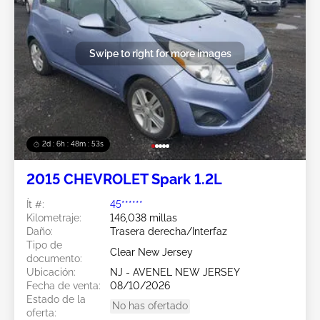
Swipe to right for more images
2d : 6h : 48m : 51s
2015 CHEVROLET Spark 1.2L
Ít #:
45******
Kilometraje:
146,038 millas
Daño:
Trasera derecha/Interfaz
Tipo de
Clear New Jersey
documento:
Ubicación:
NJ - AVENEL NEW JERSEY
Fecha de venta:
08/10/2026
Estado de la
No has ofertado
oferta: