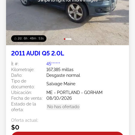
2d : 6h : 48m : 51s
2011 AUDI Q5 2.0L
Ít #:
45******
Kilometraje:
167,385 millas
Daño:
Desgaste normal
Tipo de
Salvage Maine
documento:
Ubicación:
ME - PORTLAND - GORHAM
Fecha de venta:
08/10/2026
Estado de la
No has ofertado
oferta:
Oferta actual:
$0