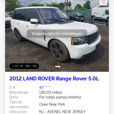
Swipe to right for more images
2d : 6h : 48m : 51s
2012 LAND ROVER Range Rover 5.0L
Ít #:
45******
Kilometraje:
136,011 millas
Daño:
Por todas partes/Interfaz
Tipo de
Clear New York
documento:
Ubicación:
NJ - AVENEL NEW JERSEY