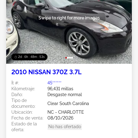
Swipe to right for more images
2d : 6h : 48m : 51s
2010 NISSAN 370Z 3.7L
Ít #:
45******
Kilometraje:
96,431 millas
Daño:
Desgaste normal
Tipo de
Clear South Carolina
documento:
Ubicación:
NC - CHARLOTTE
Fecha de venta:
08/10/2026
Estado de la
No has ofertado
oferta: