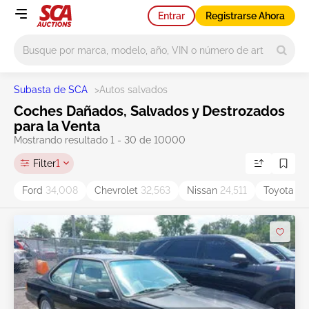
Entrar
Registrarse Ahora
Main search
Subasta de SCA
>
Autos salvados
Coches Dañados, Salvados y Destrozados
para la Venta
Mostrando resultado 1 - 30 de 10000
Filter
1
Ford
34,008
Chevrolet
32,563
Nissan
24,511
Toyota
36