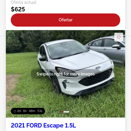
Oferta actual:
$625
Ofertar
Swipe to right for more images
2d : 6h : 48m : 51s
2021 FORD Escape 1.5L