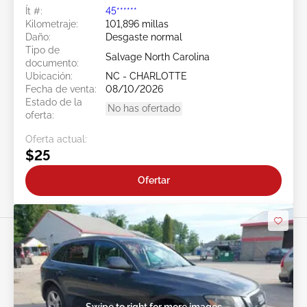
Ít #:
45******
Kilometraje:
101,896 millas
Daño:
Desgaste normal
Tipo de
Salvage North Carolina
documento:
Ubicación:
NC - CHARLOTTE
Fecha de venta:
08/10/2026
Estado de la
No has ofertado
oferta:
Oferta actual:
$25
Ofertar
Swipe to right for more images