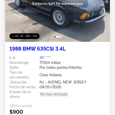
Swipe to right for more images
2d : 6h : 48m : 51s
1988 BMW 635CSi 3.4L
Ít #:
45******
Kilometraje:
77,654 millas
Daño:
Por todas partes/Interfaz
Tipo de
Clear Indiana
documento:
Ubicación:
NJ - AVENEL NEW JERSEY
Fecha de venta:
08/10/2026
Estado de la
No has ofertado
oferta:
Oferta actual:
$900