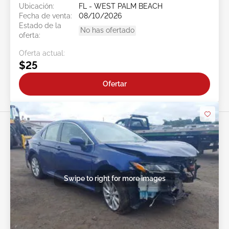
Ubicación:
FL - WEST PALM BEACH
Fecha de venta:
08/10/2026
Estado de la
No has ofertado
oferta:
Oferta actual:
$25
Ofertar
Swipe to right for more images