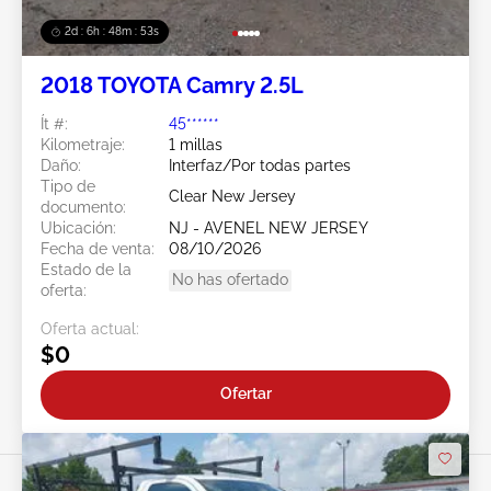
2d : 6h : 48m : 51s
2018 TOYOTA Camry 2.5L
Ít #:
45******
Kilometraje:
1 millas
Daño:
Interfaz/Por todas partes
Tipo de
Clear New Jersey
documento:
Ubicación:
NJ - AVENEL NEW JERSEY
Fecha de venta:
08/10/2026
Estado de la
No has ofertado
oferta:
Oferta actual:
$0
Ofertar