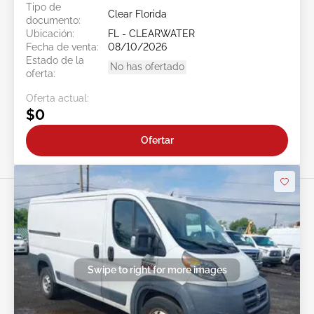
Tipo de
Clear Florida
documento:
Ubicación:
FL - CLEARWATER
Fecha de venta:
08/10/2026
Estado de la
No has ofertado
oferta:
Oferta actual:
$0
Ofertar
Swipe to right for more images