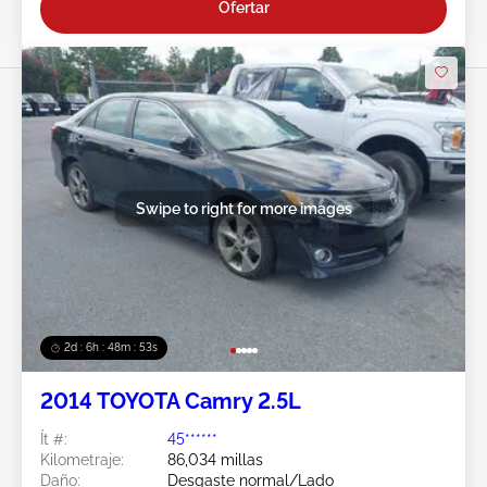
Ofertar
Swipe to right for more images
2d : 6h : 48m : 51s
2014 TOYOTA Camry 2.5L
Ít #:
45******
Kilometraje:
86,034 millas
Daño:
Desgaste normal/Lado