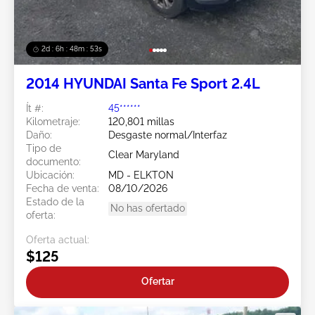
2d : 6h : 48m : 51s
2014 HYUNDAI Santa Fe Sport 2.4L
Ít #:
45******
Kilometraje:
120,801 millas
Daño:
Desgaste normal/Interfaz
Tipo de
Clear Maryland
documento:
Ubicación:
MD - ELKTON
Fecha de venta:
08/10/2026
Estado de la
No has ofertado
oferta:
Oferta actual:
$125
Ofertar