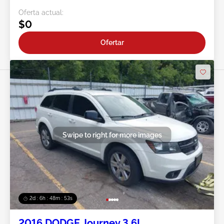
Oferta actual:
$0
Ofertar
Swipe to right for more images
2d : 6h : 48m : 51s
2016 DODGE Journey 3.6L