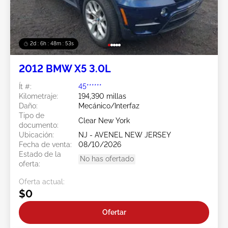
2d : 6h : 48m : 51s
2012 BMW X5 3.0L
Ít #:
45******
Kilometraje:
194,390 millas
Daño:
Mecánico/Interfaz
Tipo de
Clear New York
documento:
Ubicación:
NJ - AVENEL NEW JERSEY
Fecha de venta:
08/10/2026
Estado de la
No has ofertado
oferta:
Oferta actual:
$0
Ofertar