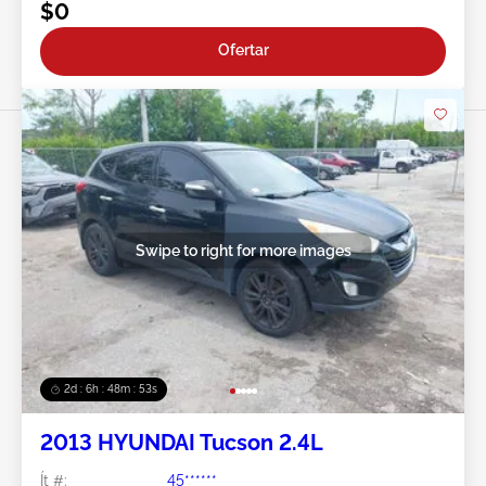
$0
Ofertar
Swipe to right for more images
2d : 6h : 48m : 51s
2013 HYUNDAI Tucson 2.4L
Ít #:
45******