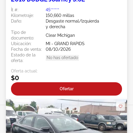
Ít #:
45******
Kilometraje:
150,660 millas
Daño:
Desgaste normal/Izquierda
y derecha
Tipo de
Clear Michigan
documento:
Ubicación:
MI - GRAND RAPIDS
Fecha de venta:
08/10/2026
Estado de la
No has ofertado
oferta:
Oferta actual:
$0
Ofertar