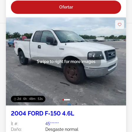
Ofertar
Swipe to right for more images
2d : 6h : 48m : 51s
2004 FORD F-150 4.6L
Ít #:
45******
Daño:
Desgaste normal