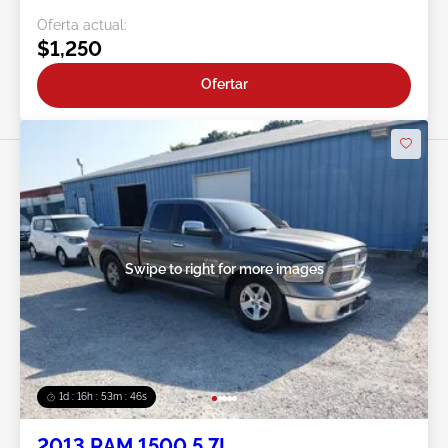
Oferta actual:
$1,250
Ofertar
Swipe to right for more images
1d : 16h : 53m : 44s
2013 RAM 1500 5.7L