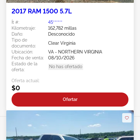
2017 RAM 1500 5.7L
Ít #:
45******
Kilometraje:
162,782 millas
Daño:
Desconocido
Tipo de
Clear Virginia
documento:
Ubicación:
VA - NORTHERN VIRGINIA
Fecha de venta:
08/10/2026
Estado de la
No has ofertado
oferta:
Oferta actual:
$0
Ofertar