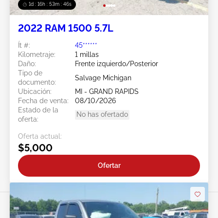
1d : 16h : 53m : 44s
2022 RAM 1500 5.7L
Ít #:
45******
Kilometraje:
1 millas
Daño:
Frente izquierdo/Posterior
Tipo de
Salvage Michigan
documento:
Ubicación:
MI - GRAND RAPIDS
Fecha de venta:
08/10/2026
Estado de la
No has ofertado
oferta:
Oferta actual:
$5,000
Ofertar