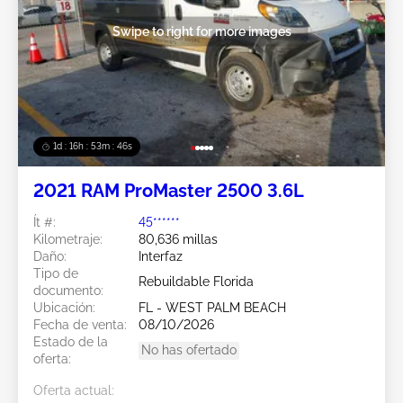
Swipe to right for more images
1d : 16h : 53m : 44s
2021 RAM ProMaster 2500 3.6L
Ít #:
45******
Kilometraje:
80,636 millas
Daño:
Interfaz
Tipo de
Rebuildable Florida
documento:
Ubicación:
FL - WEST PALM BEACH
Fecha de venta:
08/10/2026
Estado de la
No has ofertado
oferta:
Oferta actual: