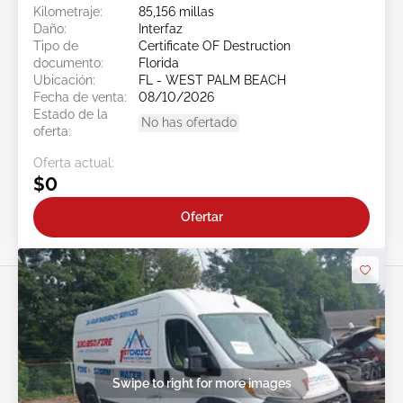
Kilometraje:
85,156 millas
Daño:
Interfaz
Tipo de
Certificate OF Destruction
documento:
Florida
Ubicación:
FL - WEST PALM BEACH
Fecha de venta:
08/10/2026
Estado de la
No has ofertado
oferta:
Oferta actual:
$0
Ofertar
Swipe to right for more images