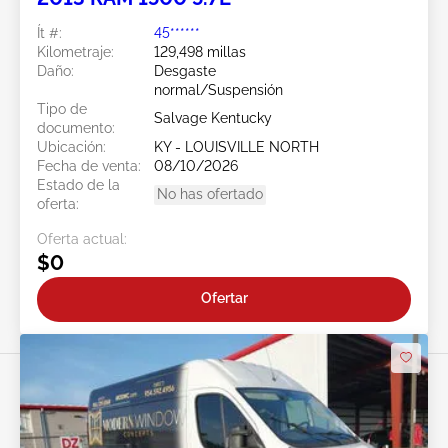
Ít #:
45******
Kilometraje:
129,498 millas
Daño:
Desgaste
normal/Suspensión
Tipo de
Salvage Kentucky
documento:
Ubicación:
KY - LOUISVILLE NORTH
Fecha de venta:
08/10/2026
Estado de la
No has ofertado
oferta:
Oferta actual:
$0
Ofertar