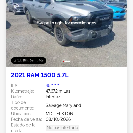
Swipe to right for more images
1d : 16h : 53m : 44s
2021 RAM 1500 5.7L
Ít #:
45******
Kilometraje:
47,672 millas
Daño:
Interfaz
Tipo de
Salvage Maryland
documento:
Ubicación:
MD - ELKTON
Fecha de venta:
08/10/2026
Estado de la
No has ofertado
oferta: