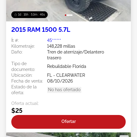
1d : 16h : 53m : 44s
2015 RAM 1500 5.7L
Ít #:
45******
Kilometraje:
148,228 millas
Daño:
Tren de aterrizaje/Delantero
trasero
Tipo de
Rebuildable Florida
documento:
Ubicación:
FL - CLEARWATER
Fecha de venta:
08/10/2026
Estado de la
No has ofertado
oferta:
Oferta actual:
$25
Ofertar