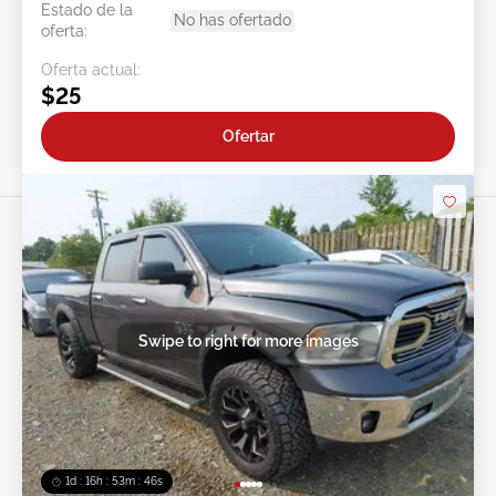
Estado de la
No has ofertado
oferta:
Oferta actual:
$25
Ofertar
Swipe to right for more images
1d : 16h : 53m : 44s