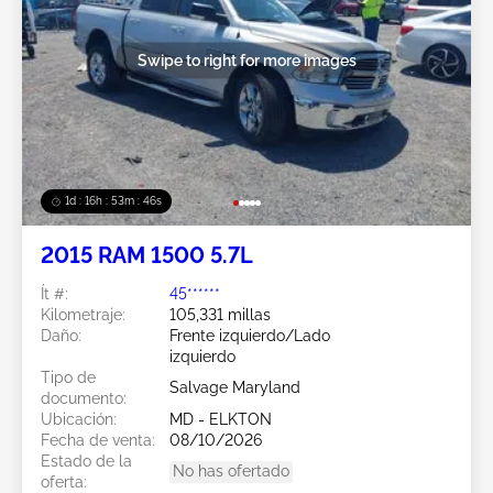
Swipe to right for more images
1d : 16h : 53m : 44s
2015 RAM 1500 5.7L
Ít #:
45******
Kilometraje:
105,331 millas
Daño:
Frente izquierdo/Lado
izquierdo
Tipo de
Salvage Maryland
documento:
Ubicación:
MD - ELKTON
Fecha de venta:
08/10/2026
Estado de la
No has ofertado
oferta: