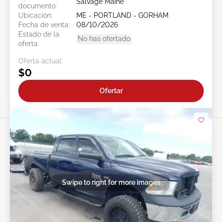
Salvage Maine
documento:
Ubicación:
ME - PORTLAND - GORHAM
Fecha de venta:
08/10/2026
Estado de la
No has ofertado
oferta:
Oferta actual:
$0
Ofertar
Swipe to right for more images