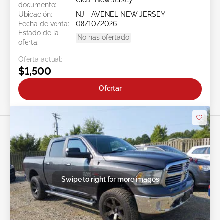
Clear New Jersey
documento:
Ubicación:
NJ - AVENEL NEW JERSEY
Fecha de venta:
08/10/2026
Estado de la
No has ofertado
oferta:
Oferta actual:
$1,500
Ofertar
Swipe to right for more images