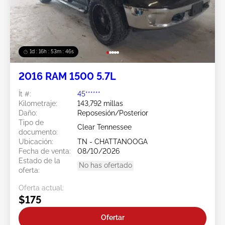
1d : 16h : 53m : 44s
2016 RAM 1500 5.7L
Ít #:
45******
Kilometraje:
143,792 millas
Daño:
Reposesión/Posterior
Tipo de
Clear Tennessee
documento:
Ubicación:
TN - CHATTANOOGA
Fecha de venta:
08/10/2026
Estado de la
No has ofertado
oferta:
Oferta actual:
$175
Ofertar