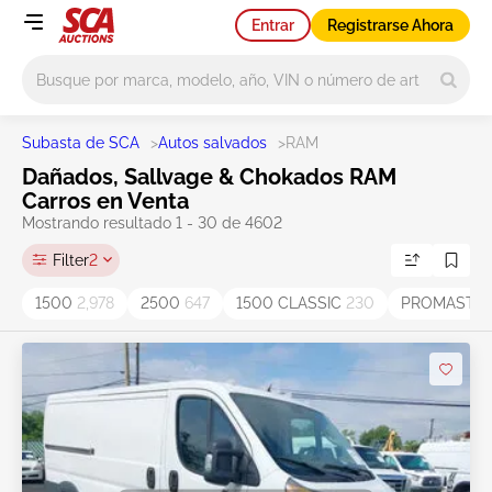
Entrar
Registrarse Ahora
Main search
Subasta de SCA
>
Autos salvados
>
RAM
Dañados, Sallvage & Chokados RAM
Carros en Venta
Mostrando resultado 1 - 30 de 4602
Filter
2
1500
2,978
2500
647
1500 CLASSIC
230
PROMASTE