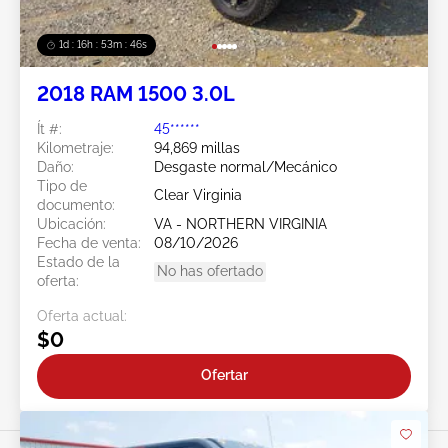
1d : 16h : 53m : 44s
2018 RAM 1500 3.0L
Ít #:
45******
Kilometraje:
94,869 millas
Daño:
Desgaste normal/Mecánico
Tipo de
Clear Virginia
documento:
Ubicación:
VA - NORTHERN VIRGINIA
Fecha de venta:
08/10/2026
Estado de la
No has ofertado
oferta:
Oferta actual:
$0
Ofertar