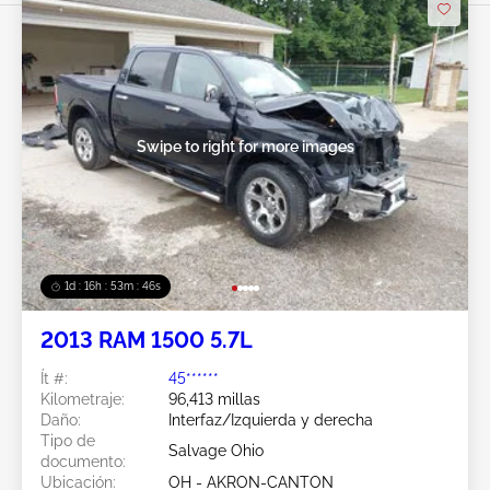
Swipe to right for more images
1d : 16h : 53m : 44s
2013 RAM 1500 5.7L
Ít #:
45******
Kilometraje:
96,413 millas
Daño:
Interfaz/Izquierda y derecha
Tipo de
Salvage Ohio
documento:
Ubicación:
OH - AKRON-CANTON