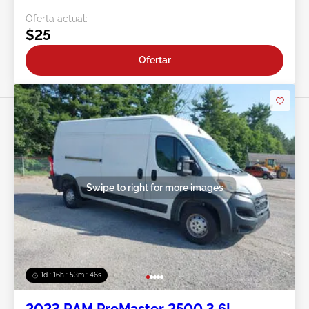
Oferta actual:
$25
Ofertar
Swipe to right for more images
1d : 16h : 53m : 44s