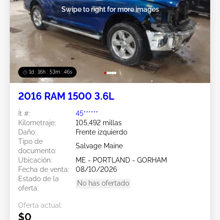
Swipe to right for more images
1d : 16h : 53m : 44s
2016 RAM 1500 3.6L
Ít #:
45******
Kilometraje:
105,492 millas
Daño:
Frente izquierdo
Tipo de
Salvage Maine
documento:
Ubicación:
ME - PORTLAND - GORHAM
Fecha de venta:
08/10/2026
Estado de la
No has ofertado
oferta:
Oferta actual:
$0