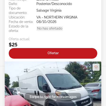
Daño:
Posterior/Desconocido
Tipo de
Salvage Virginia
documento:
Ubicación:
VA - NORTHERN VIRGINIA
Fecha de venta:
08/10/2026
Estado de la
No has ofertado
oferta:
Oferta actual:
$25
Ofertar
Swipe to right for more images