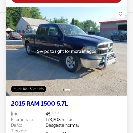
Swipe to right for more images
1d : 16h : 53m : 44s
2015 RAM 1500 5.7L
Ít #:
45******
Kilometraje:
173,203 millas
Daño:
Desgaste normal
Tipo de