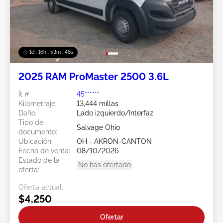
1d : 16h : 53m : 44s
2025 RAM ProMaster 2500 3.6L
Ít #:
45******
Kilometraje:
13,444 millas
Daño:
Lado izquierdo/Interfaz
Tipo de
Salvage Ohio
documento:
Ubicación:
OH - AKRON-CANTON
Fecha de venta:
08/10/2026
Estado de la
No has ofertado
oferta:
Oferta actual:
$4,250
Ofertar