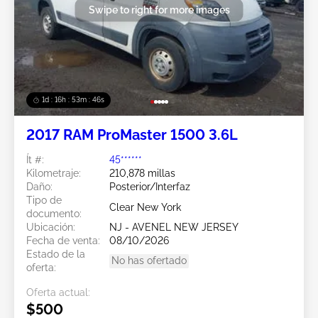
Swipe to right for more images
1d : 16h : 53m : 44s
2017 RAM ProMaster 1500 3.6L
Ít #:
45******
Kilometraje:
210,878 millas
Daño:
Posterior/Interfaz
Tipo de
Clear New York
documento:
Ubicación:
NJ - AVENEL NEW JERSEY
Fecha de venta:
08/10/2026
Estado de la
No has ofertado
oferta:
Oferta actual:
$500