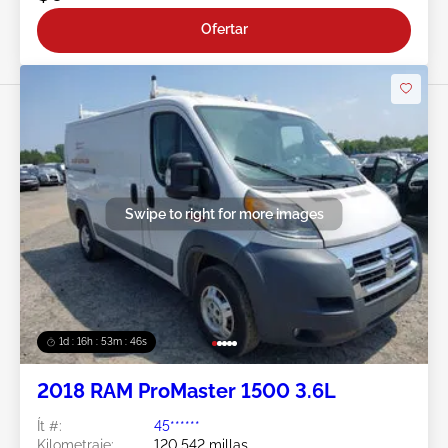
Ofertar
Swipe to right for more images
1d : 16h : 53m : 44s
2018 RAM ProMaster 1500 3.6L
Ít #:
45******
Kilometraje:
120,542 millas