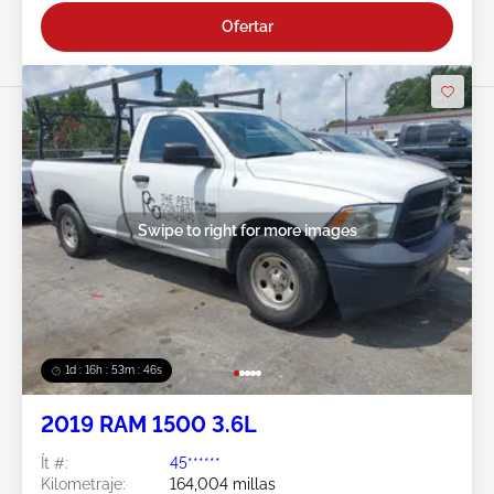
Ofertar
Swipe to right for more images
1d : 16h : 53m : 44s
2019 RAM 1500 3.6L
Ít #:
45******
Kilometraje:
164,004 millas