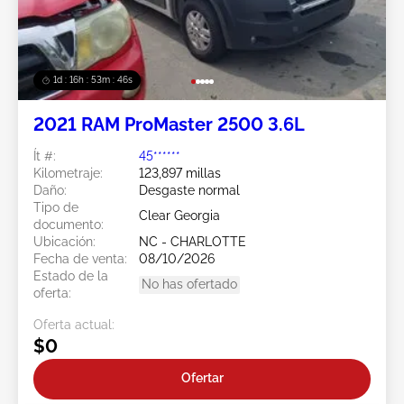
1d : 16h : 53m : 44s
2021 RAM ProMaster 2500 3.6L
Ít #:
45******
Kilometraje:
123,897 millas
Daño:
Desgaste normal
Tipo de
Clear Georgia
documento:
Ubicación:
NC - CHARLOTTE
Fecha de venta:
08/10/2026
Estado de la
No has ofertado
oferta:
Oferta actual:
$0
Ofertar