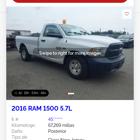
Swipe to right for more images
1d : 16h : 53m : 44s
2016 RAM 1500 5.7L
Ít #:
45******
Kilometraje:
67,269 millas
Daño:
Posterior
Tipo de