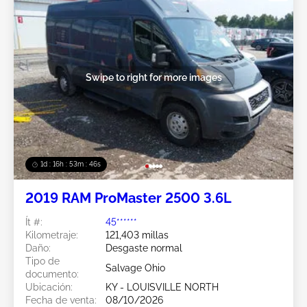
Swipe to right for more images
1d : 16h : 53m : 44s
2019 RAM ProMaster 2500 3.6L
Ít #:
45******
Kilometraje:
121,403 millas
Daño:
Desgaste normal
Tipo de
Salvage Ohio
documento:
Ubicación:
KY - LOUISVILLE NORTH
Fecha de venta:
08/10/2026