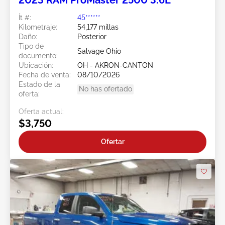
2023 RAM ProMaster 2500 3.6L
Ít #:
45******
Kilometraje:
54,177 millas
Daño:
Posterior
Tipo de
Salvage Ohio
documento:
Ubicación:
OH - AKRON-CANTON
Fecha de venta:
08/10/2026
Estado de la
No has ofertado
oferta:
Oferta actual:
$3,750
Ofertar