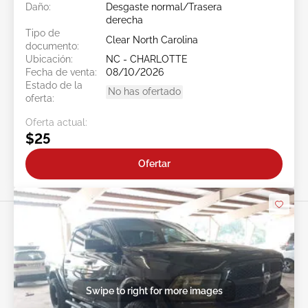
Daño:
Desgaste normal/Trasera
derecha
Tipo de
Clear North Carolina
documento:
Ubicación:
NC - CHARLOTTE
Fecha de venta:
08/10/2026
Estado de la
No has ofertado
oferta:
Oferta actual:
$25
Ofertar
Swipe to right for more images