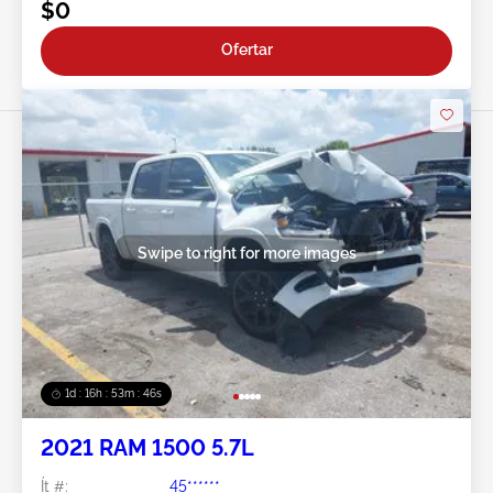
$0
Ofertar
Swipe to right for more images
1d : 16h : 53m : 44s
2021 RAM 1500 5.7L
Ít #:
45******