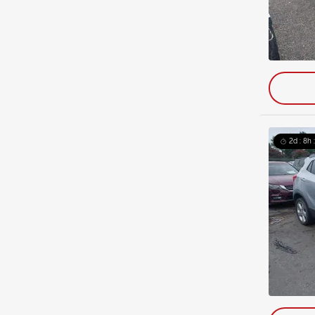
2d : 8h 