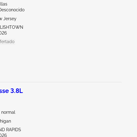
llas
/Desconocido
w Jersey
GLISHTOWN
026
fertado
se 3.8L
 normal
chigan
ND RAPIDS
026