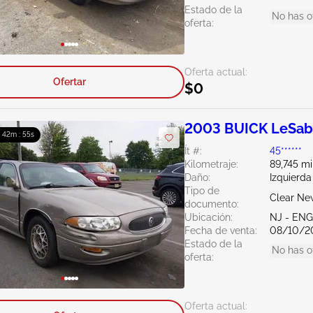
Estado de la
No has o
oferta:
Oferta actual:
Ofertar
$0
2003 BUICK LeSab
: 42m : 54s
Ít #:
45******
Kilometraje:
89,745 mi
Daño:
Izquierd
Tipo de
Clear Ne
documento:
Ubicación:
NJ - EN
Fecha de venta:
08/10/2
Estado de la
No has o
oferta:
Oferta actual: