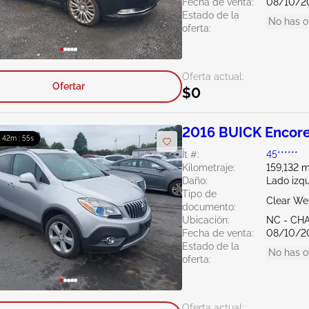
Fecha de venta:
08/10/2
Estado de la
No has o
oferta:
Oferta actual:
Ofertar
$0
2016 BUICK Encore
: 42m : 54s
Ít #:
45******
Kilometraje:
159,132 m
Daño:
Lado izq
Tipo de
Clear Wes
documento:
Ubicación:
NC - CH
Fecha de venta:
08/10/2
Estado de la
No has o
oferta:
Oferta actual: