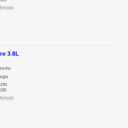
fertado
re 3.8L
erecho
orgia
CON
026
fertado