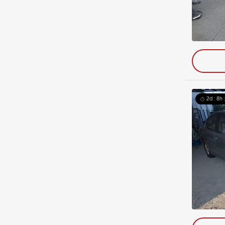
2d : 8h 