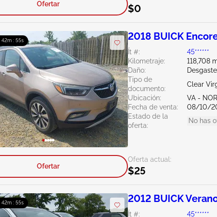
Ofertar
$0
2018 BUICK Encore
: 42m : 54s
Ít #:
45******
Kilometraje:
118,708 m
Daño:
Desgaste
Tipo de
Clear Vir
documento:
Ubicación:
VA - NO
Fecha de venta:
08/10/2
Estado de la
No has o
oferta:
Oferta actual:
Ofertar
$25
2012 BUICK Verano
: 42m : 54s
Ít #:
45******