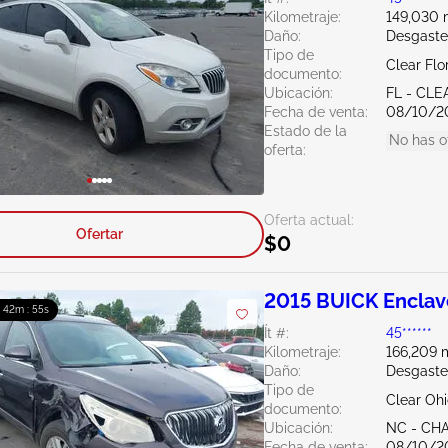
Kilometraje:
149,030 m
Daño:
Desgaste
Tipo de
Clear Flo
documento:
Ubicación:
FL - CL
Fecha de venta:
08/10/2
Estado de la
No has o
oferta:
Oferta actual:
Ofertar
$0
2015 BUICK Enclav
: 42m : 54s
Ít #:
45******
Kilometraje:
166,209 m
Daño:
Desgaste
Tipo de
Clear Oh
documento:
Ubicación:
NC - CH
Fecha de venta:
08/10/2