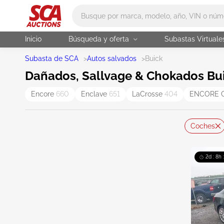
Main search
Inicio
Búsqueda y oferta
Subastas Virtuale
Subasta de SCA
>
Autos salvados
>
Buick
Dañados, Sallvage & Chokados Bui
Encore
660
Enclave
651
LaCrosse
404
ENCORE 
Coches
2d : 8h 