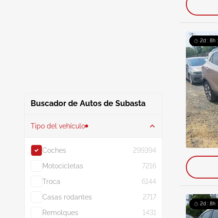
2d : 8h 
Buscador de Autos de Subasta
Tipo del vehículo
Coches
299394
Motocicletas
7216
Troca
6144
Casas rodantes
2717
2d : 8h 
Remolques
1431