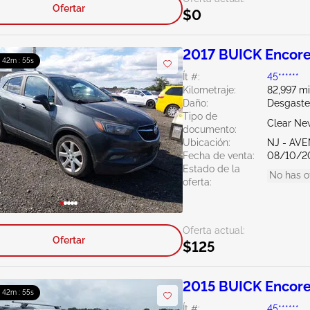
Ofertar
$0
2017 BUICK Encore
: 42m : 54s
Ít #:
45******
Kilometraje:
82,997 mi
Daño:
Desgaste
Tipo de
Clear Ne
documento:
Ubicación:
NJ - AV
Fecha de venta:
08/10/2
Estado de la
No has o
oferta:
Oferta actual:
Ofertar
$125
2015 BUICK Encore
: 42m : 54s
Ít #:
45******