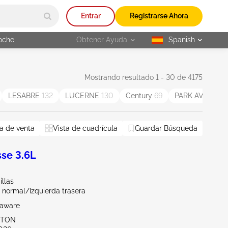
Entrar
Registrarse Ahora
oche
Obtener Ayuda
Spanish
selected
Mostrando resultado 1 - 30 de 4175
LESABRE
132
LUCERNE
130
Century
69
PARK AVENUE
a de venta
Vista de cuadrícula
Guardar Búsqueda
se 3.6L
illas
 normal/Izquierda trasera
laware
KTON