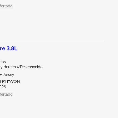
fertado
re 3.8L
llas
a y derecha/Desconocido
w Jersey
GLISHTOWN
026
fertado