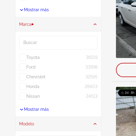
Mostrar más
Marca
Buscar
Toyota
36519
Ford
33998
Chevrolet
32565
Honda
28403
2d : 8h 
Nissan
24513
Mostrar más
Modelo
Buscar