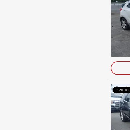
2d : 8h 