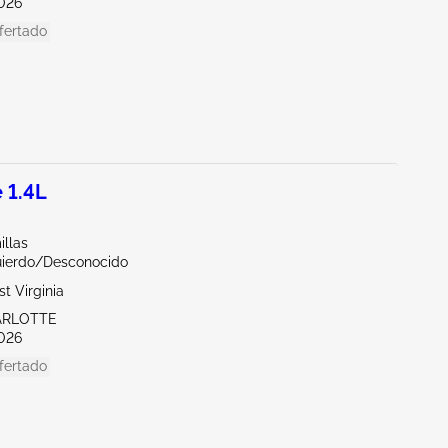
026
fertado
 1.4L
illas
uierdo/Desconocido
t Virginia
ARLOTTE
026
fertado