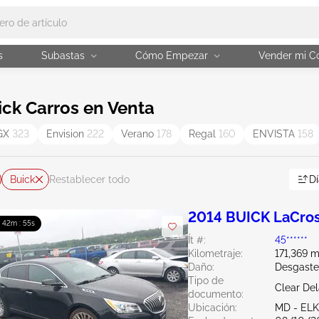
s
Subastas
Cómo Empezar
Vender mi C
ck Carros en Venta
GX
323
Envision
222
Verano
178
Regal
160
ENVISTA
158
Buick
Dí
Restablecer todo
2014 BUICK LaCros
: 42m : 54s
Ít #:
45******
Kilometraje:
171,369 m
Daño:
Desgaste
Tipo de
Clear De
documento:
Ubicación:
MD - EL