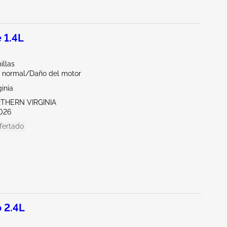
 1.4L
illas
 normal/Daño del motor
ginia
RTHERN VIRGINIA
026
fertado
 2.4L