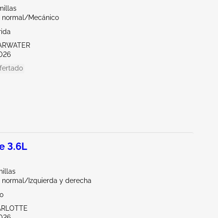
illas
 normal/Mecánico
rida
EARWATER
026
fertado
e 3.6L
illas
 normal/Izquierda y derecha
io
ARLOTTE
026