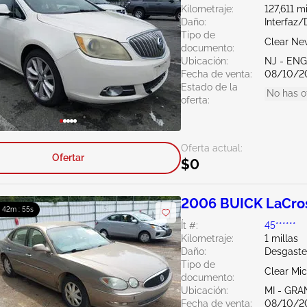
Kilometraje:
127,611 mi
Daño:
Interfaz
Tipo de
Clear Ne
documento:
Ubicación:
NJ - EN
Fecha de venta:
08/10/2
Estado de la
No has o
oferta:
Oferta actual:
Ofertar
$0
2006 BUICK LaCros
: 42m : 54s
Ít #:
45******
Kilometraje:
1 millas
Daño:
Desgaste
Tipo de
Clear Mi
documento:
Ubicación:
MI - GRA
Fecha de venta:
08/10/2