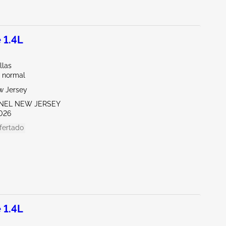
 1.4L
llas
 normal
w Jersey
ENEL NEW JERSEY
026
fertado
 1.4L