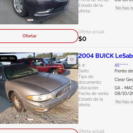
Estado de la
No has o
oferta:
Oferta actual:
Ofertar
$0
2004 BUICK LeSab
: 42m : 54s
Ít #:
45******
Daño:
Frente d
Tipo de
Clear Ge
documento:
Ubicación:
GA - MA
Fecha de venta:
08/10/2
Estado de la
No has o
oferta:
Oferta actual: