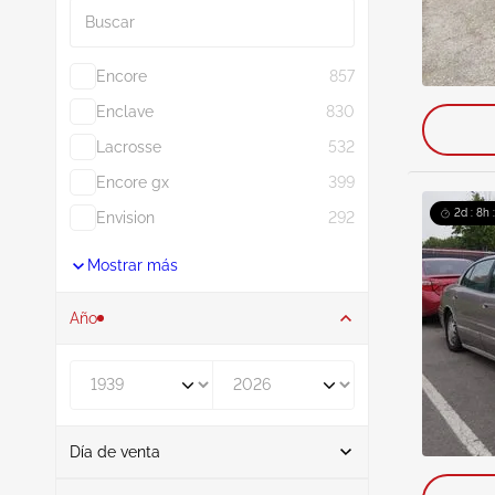
Encore
857
Enclave
830
Lacrosse
532
Encore gx
399
2d : 8h 
Envision
292
Mostrar más
Año
De
A
Día de venta