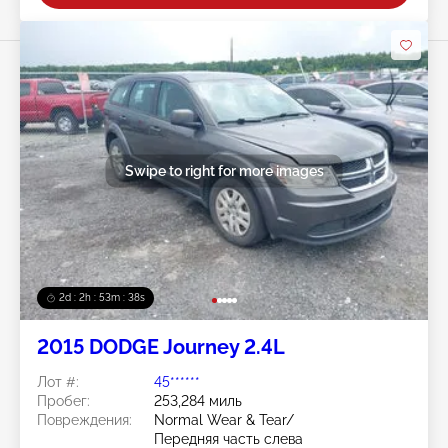
Swipe to right for more images
2d : 2h : 53m : 35s
2015 DODGE Journey 2.4L
Лот #:
45******
Пробег:
253,284 миль
Повреждения:
Normal Wear & Tear/
Передняя часть слева