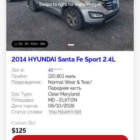
Swipe to right for more images
2d : 2h : 53m : 35s
2014 HYUNDAI Santa Fe Sport 2.4L
Лот #:
45******
Пробег:
120,801 миль
Повреждения:
Normal Wear & Tear/
Передняя часть
Doc Type:
Clear Maryland
Площадка:
MD - ELKTON
Дата торгов:
08/10/2026
Статус ставки:
You Haven't bid
Current Bid:
$125