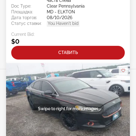
часть слева
Doc Type:
Clear Pennsylvania
Площадка:
MD - ELKTON
Дата торгов:
08/10/2026
Статус ставки:
You Haven't bid
Current Bid:
$0
СТАВИТЬ
Swipe to right for more images