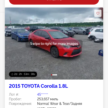
Swipe to right for more images
2d : 2h : 53m : 35s
2015 TOYOTA Corolla 1.8L
Лот #:
45******
Пробег:
253,657 миль
Повреждения:
Normal Wear & Tear/Задняя