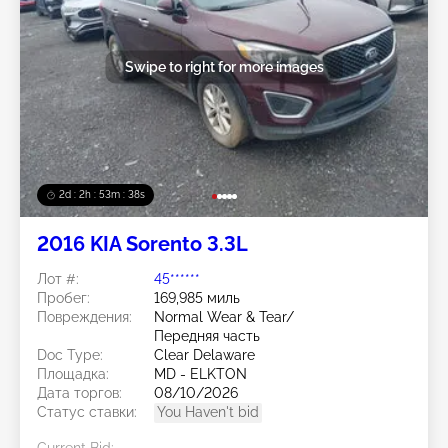
Swipe to right for more images
2d : 2h : 53m : 35s
2016 KIA Sorento 3.3L
Лот #:
45******
Пробег:
169,985 миль
Повреждения:
Normal Wear & Tear/
Передняя часть
Doc Type:
Clear Delaware
Площадка:
MD - ELKTON
Дата торгов:
08/10/2026
Статус ставки:
You Haven't bid
Current Bid: