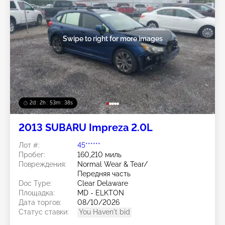
Swipe to right for more images
2d : 2h : 53m : 35s
2013 SUBARU Impreza 2.0L
Лот #:
45******
Пробег:
160,210 миль
Повреждения:
Normal Wear & Tear/
Передняя часть
Doc Type:
Clear Delaware
Площадка:
MD - ELKTON
Дата торгов:
08/10/2026
Статус ставки:
You Haven't bid