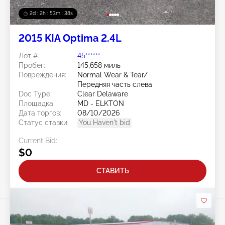
2d : 2h : 53m : 35s
2015 KIA Optima 2.4L
Лот #:
45******
Пробег:
145,658 миль
Повреждения:
Normal Wear & Tear/
Передняя часть слева
Doc Type:
Clear Delaware
Площадка:
MD - ELKTON
Дата торгов:
08/10/2026
Статус ставки:
You Haven't bid
Current Bid:
$0
СТАВИТЬ