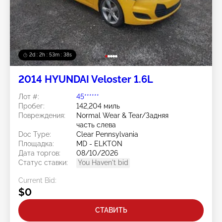
2d : 2h : 53m : 35s
2014 HYUNDAI Veloster 1.6L
Лот #:
45******
Пробег:
142,204 миль
Повреждения:
Normal Wear & Tear/Задняя
часть слева
Doc Type:
Clear Pennsylvania
Площадка:
MD - ELKTON
Дата торгов:
08/10/2026
Статус ставки:
You Haven't bid
Current Bid:
$0
СТАВИТЬ