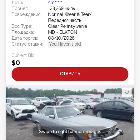
Лот #:
45******
Пробег:
138,269 миль
Повреждения:
Normal Wear & Tear/
Передняя часть
Doc Type:
Clear Pennsylvania
Площадка:
MD - ELKTON
Дата торгов:
08/10/2026
Статус ставки:
You Haven't bid
Current Bid:
$0
СТАВИТЬ
Swipe to right for more images