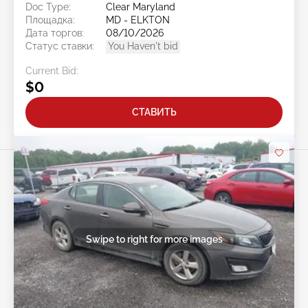
Doc Type:
Clear Maryland
Площадка:
MD - ELKTON
Дата торгов:
08/10/2026
Статус ставки:
You Haven't bid
Current Bid:
$0
СТАВИТЬ
Swipe to right for more images