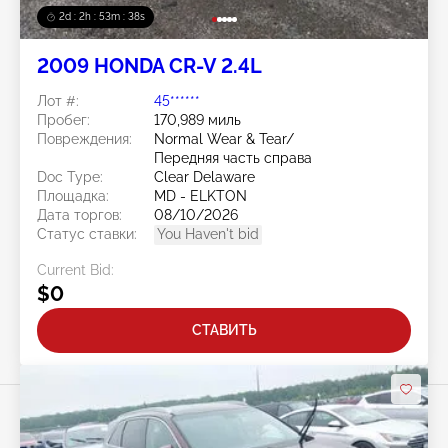
2d : 2h : 53m : 35s
2009 HONDA CR-V 2.4L
Лот #:
45******
Пробег:
170,989 миль
Повреждения:
Normal Wear & Tear/
Передняя часть справа
Doc Type:
Clear Delaware
Площадка:
MD - ELKTON
Дата торгов:
08/10/2026
Статус ставки:
You Haven't bid
Current Bid:
$0
СТАВИТЬ