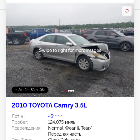
Swipe to right for more images
2d : 2h : 53m : 35s
2010 TOYOTA Camry 3.5L
Лот #:
45******
Пробег:
124,075 миль
Повреждения:
Normal Wear & Tear/
Передняя часть