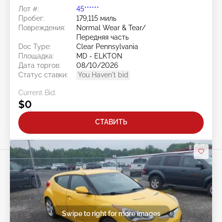
Лот #:
45******
Пробег:
179,115 миль
Повреждения:
Normal Wear & Tear/
Передняя часть
Doc Type:
Clear Pennsylvania
Площадка:
MD - ELKTON
Дата торгов:
08/10/2026
Статус ставки:
You Haven't bid
Current Bid:
$0
СТАВИТЬ
Swipe to right for more images