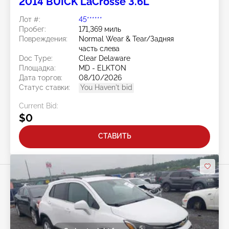
2014 BUICK LaCrosse 3.6L
Лот #:
45******
Пробег:
171,369 миль
Повреждения:
Normal Wear & Tear/Задняя
часть слева
Doc Type:
Clear Delaware
Площадка:
MD - ELKTON
Дата торгов:
08/10/2026
Статус ставки:
You Haven't bid
Current Bid:
$0
СТАВИТЬ