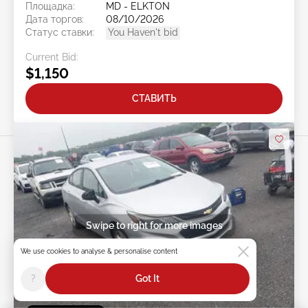
Площадка:
MD - ELKTON
Дата торгов:
08/10/2026
Статус ставки:
You Haven't bid
Current Bid:
$1,150
СТАВИТЬ
Swipe to right for more images
We use cookies to analyse & personalise content
?
Got It