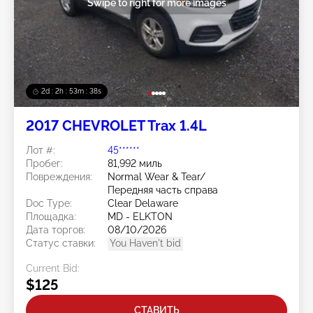
Swipe to right for more images
2d : 2h : 53m : 35s
2017 CHEVROLET Trax 1.4L
Лот #:
45******
Пробег:
81,992 миль
Повреждения:
Normal Wear & Tear/
Передняя часть справа
Doc Type:
Clear Delaware
Площадка:
MD - ELKTON
Дата торгов:
08/10/2026
Статус ставки:
You Haven't bid
Current Bid:
$125
СТАВИТЬ