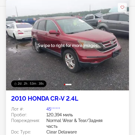
Swipe to right for more images
2d : 2h : 53m : 35s
2010 HONDA CR-V 2.4L
Лот #:
45******
Пробег:
120,394 миль
Повреждения:
Normal Wear & Tear/Задняя
часть
Doc Type:
Clear Delaware