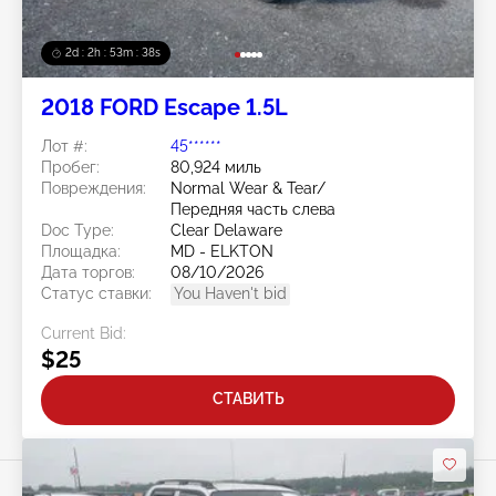
2d : 2h : 53m : 35s
2018 FORD Escape 1.5L
Лот #:
45******
Пробег:
80,924 миль
Повреждения:
Normal Wear & Tear/
Передняя часть слева
Doc Type:
Clear Delaware
Площадка:
MD - ELKTON
Дата торгов:
08/10/2026
Статус ставки:
You Haven't bid
Current Bid:
$25
СТАВИТЬ