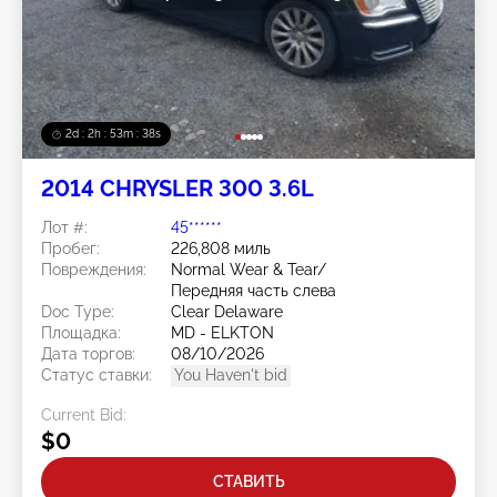
2d : 2h : 53m : 35s
2014 CHRYSLER 300 3.6L
Лот #:
45******
Пробег:
226,808 миль
Повреждения:
Normal Wear & Tear/
Передняя часть слева
Doc Type:
Clear Delaware
Площадка:
MD - ELKTON
Дата торгов:
08/10/2026
Статус ставки:
You Haven't bid
Current Bid:
$0
СТАВИТЬ