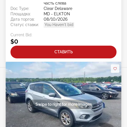
часть слева
Doc Type:
Clear Delaware
Площадка:
MD - ELKTON
Дата торгов:
08/10/2026
Статус ставки:
You Haven't bid
Current Bid:
$0
СТАВИТЬ
Swipe to right for more images