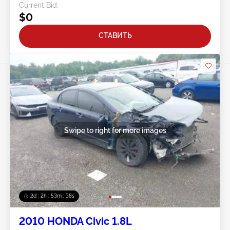
Current Bid:
$0
СТАВИТЬ
Swipe to right for more images
2d : 2h : 53m : 35s
2010 HONDA Civic 1.8L