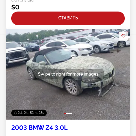
$0
СТАВИТЬ
Swipe to right for more images
2d : 2h : 53m : 35s
2003 BMW Z4 3.0L