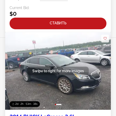
Current Bid:
$0
СТАВИТЬ
Swipe to right for more images
2d : 2h : 53m : 35s