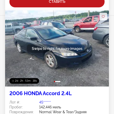
СТАВИТЬ
Swipe to right for more images
2d : 2h : 53m : 35s
2006 HONDA Accord 2.4L
Лот #:
45******
Пробег:
142,446 миль
Повреждения:
Normal Wear & Tear/Задняя