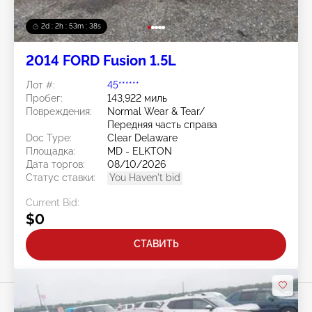
2d : 2h : 53m : 35s
2014 FORD Fusion 1.5L
Лот #:
45******
Пробег:
143,922 миль
Повреждения:
Normal Wear & Tear/
Передняя часть справа
Doc Type:
Clear Delaware
Площадка:
MD - ELKTON
Дата торгов:
08/10/2026
Статус ставки:
You Haven't bid
Current Bid:
$0
СТАВИТЬ