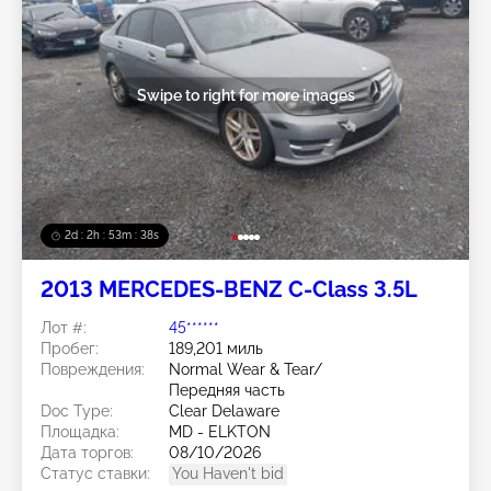
Swipe to right for more images
2d : 2h : 53m : 35s
2013 MERCEDES-BENZ C-Class 3.5L
Лот #:
45******
Пробег:
189,201 миль
Повреждения:
Normal Wear & Tear/
Передняя часть
Doc Type:
Clear Delaware
Площадка:
MD - ELKTON
Дата торгов:
08/10/2026
Статус ставки:
You Haven't bid