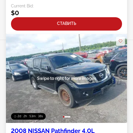
Current Bid:
$0
СТАВИТЬ
Swipe to right for more images
2d : 2h : 53m : 35s
2008 NISSAN Pathfinder 4.0L