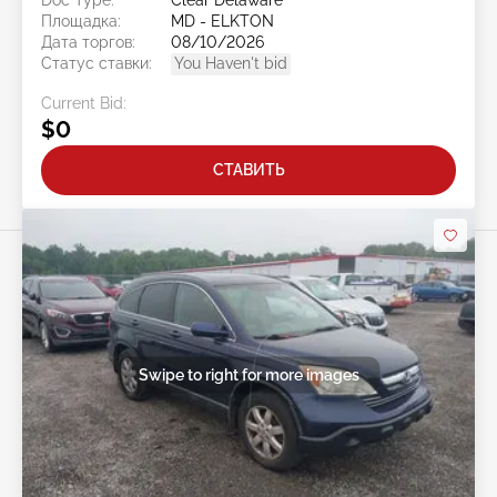
Doc Type:
Clear Delaware
Площадка:
MD - ELKTON
Дата торгов:
08/10/2026
Статус ставки:
You Haven't bid
Current Bid:
$0
СТАВИТЬ
Swipe to right for more images