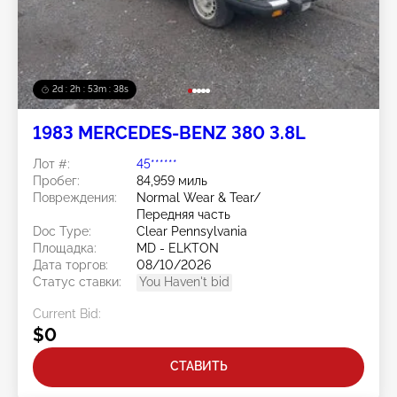
2d : 2h : 53m : 35s
1983 MERCEDES-BENZ 380 3.8L
Лот #:
45******
Пробег:
84,959 миль
Повреждения:
Normal Wear & Tear/
Передняя часть
Doc Type:
Clear Pennsylvania
Площадка:
MD - ELKTON
Дата торгов:
08/10/2026
Статус ставки:
You Haven't bid
Current Bid:
$0
СТАВИТЬ