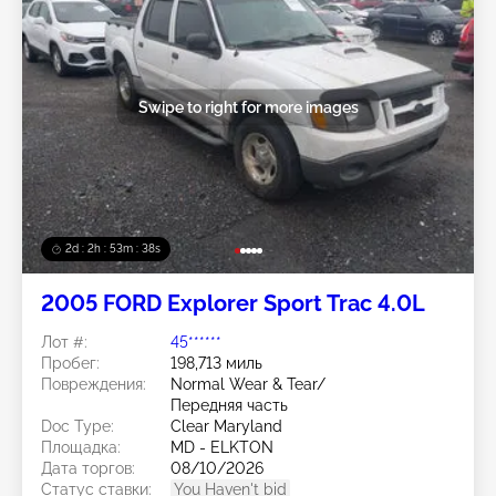
Swipe to right for more images
2d : 2h : 53m : 35s
2005 FORD Explorer Sport Trac 4.0L
Лот #:
45******
Пробег:
198,713 миль
Повреждения:
Normal Wear & Tear/
Передняя часть
Doc Type:
Clear Maryland
Площадка:
MD - ELKTON
Дата торгов:
08/10/2026
Статус ставки:
You Haven't bid