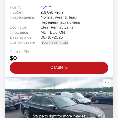
Лот #:
45******
Пробег:
231,091 миль
Повреждения:
Normal Wear & Tear/
Передняя часть слева
Doc Type:
Clear Pennsylvania
Площадка:
MD - ELKTON
Дата торгов:
08/10/2026
Статус ставки:
You Haven't bid
Current Bid:
$0
СТАВИТЬ
Swipe to right for more images