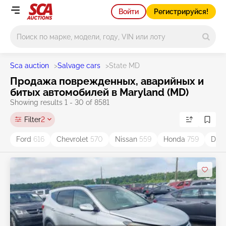
Войти
Регистрируйся!
Main search
Sca auction
>
Salvage cars
>
State MD
Продажа поврежденных, аварийных и
битых автомобилей в Maryland (MD)
Showing results 1 - 30 of 8581
Filter
2
Ford
616
Chevrolet
570
Nissan
559
Honda
759
Dod