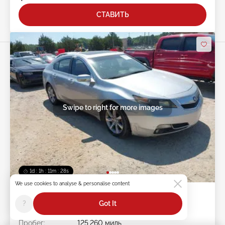
СТАВИТЬ
Swipe to right for more images
1d : 1h : 11m : 25s
We use cookies to analyse & personalise content
2012 ACURA TL 3.5L
?
Got It
Лот #:
45******
Пробег:
125,260 миль