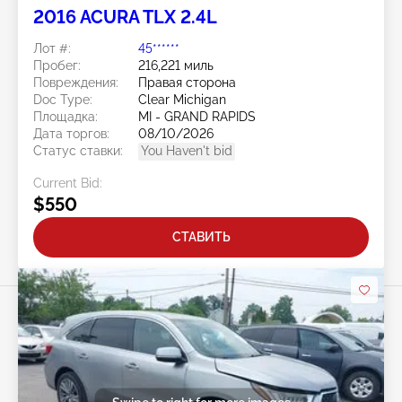
2016 ACURA TLX 2.4L
Лот #:
45******
Пробег:
216,221 миль
Повреждения:
Правая сторона
Doc Type:
Clear Michigan
Площадка:
MI - GRAND RAPIDS
Дата торгов:
08/10/2026
Статус ставки:
You Haven't bid
Current Bid:
$550
СТАВИТЬ