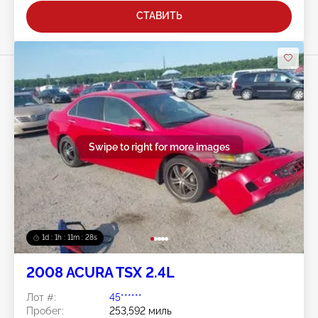
СТАВИТЬ
Swipe to right for more images
1d : 1h : 11m : 25s
2008 ACURA TSX 2.4L
Лот #:
45******
Пробег:
253,592 миль