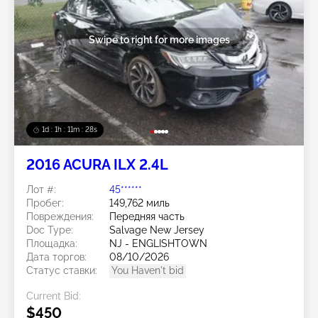
Swipe to right for more images
1d : 1h : 11m : 25s
2016 ACURA ILX 2.4L
Лот #:
45******
Пробег:
149,762 миль
Повреждения:
Передняя часть
Doc Type:
Salvage New Jersey
Площадка:
NJ - ENGLISHTOWN
Дата торгов:
08/10/2026
Статус ставки:
You Haven't bid
Current Bid:
$450