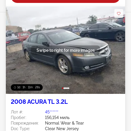
Swipe to right for more images
1d : 1h : 11m : 25s
2008 ACURA TL 3.2L
Лот #:
45******
Пробег:
156,154 миль
Повреждения:
Normal Wear & Tear
Doc Type:
Clear New Jersey