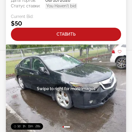
Дата торгов:
08/10/2026
Статус ставки:
You Haven't bid
Current Bid:
$50
СТАВИТЬ
Swipe to right for more images
1d : 1h : 11m : 25s