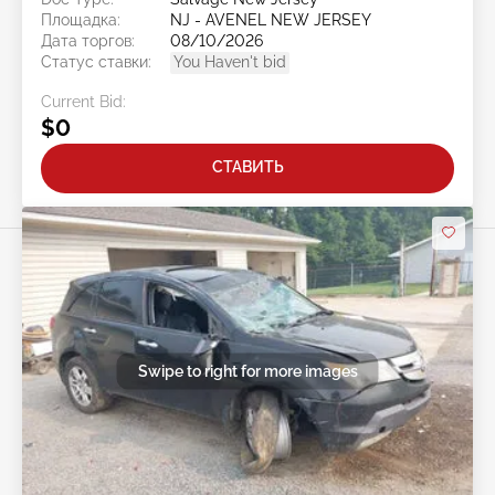
Площадка:
NJ - AVENEL NEW JERSEY
Дата торгов:
08/10/2026
Статус ставки:
You Haven't bid
Current Bid:
$0
СТАВИТЬ
Swipe to right for more images