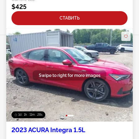
$425
СТАВИТЬ
Swipe to right for more images
1d : 1h : 11m : 25s
2023 ACURA Integra 1.5L