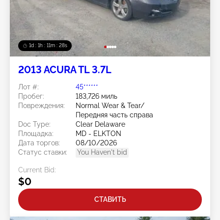
1d : 1h : 11m : 25s
2013 ACURA TL 3.7L
Лот #:
45******
Пробег:
183,726 миль
Повреждения:
Normal Wear & Tear/
Передняя часть справа
Doc Type:
Clear Delaware
Площадка:
MD - ELKTON
Дата торгов:
08/10/2026
Статус ставки:
You Haven't bid
Current Bid:
$0
СТАВИТЬ