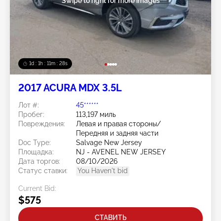
Swipe to right for more images
1d : 1h : 11m : 25s
2017 ACURA MDX 3.5L
Лот #:
45******
Пробег:
113,197 миль
Повреждения:
Левая и правая стороны/
Передняя и задняя части
Doc Type:
Salvage New Jersey
Площадка:
NJ - AVENEL NEW JERSEY
Дата торгов:
08/10/2026
Статус ставки:
You Haven't bid
Current Bid:
$575
СТАВИТЬ