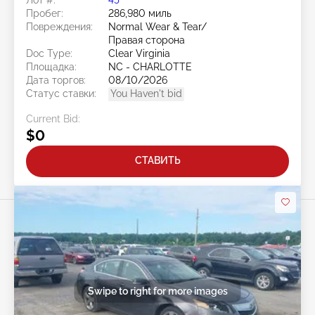
Пробег:
286,980 миль
Повреждения:
Normal Wear & Tear/
Правая сторона
Doc Type:
Clear Virginia
Площадка:
NC - CHARLOTTE
Дата торгов:
08/10/2026
Статус ставки:
You Haven't bid
Current Bid:
$0
СТАВИТЬ
Swipe to right for more images