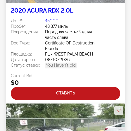
2020 ACURA RDX 2.0L
Лот #:
45******
Пробег:
48,377 миль
Повреждения:
Передняя часть/Задняя
часть слева
Doc Type:
Certificate OF Destruction
Florida
Площадка:
FL - WEST PALM BEACH
Дата торгов:
08/10/2026
Статус ставки:
You Haven't bid
Current Bid:
$0
СТАВИТЬ