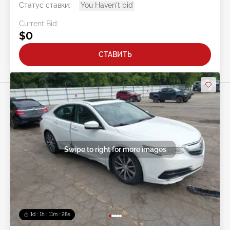
Статус ставки:
You Haven't bid
Current Bid:
$0
СТАВИТЬ
Swipe to right for more images
1d : 1h : 11m : 25s