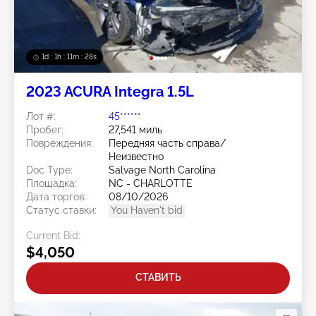
1d : 1h : 11m : 25s
2023 ACURA Integra 1.5L
Лот #:
45******
Пробег:
27,541 миль
Повреждения:
Передняя часть справа/
Неизвестно
Doc Type:
Salvage North Carolina
Площадка:
NC - CHARLOTTE
Дата торгов:
08/10/2026
Статус ставки:
You Haven't bid
Current Bid:
$4,050
СТАВИТЬ