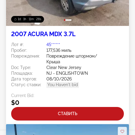
1d : 1h : 11m : 25s
2007 ACURA MDX 3.7L
Лот #:
45******
Пробег:
177,536 миль
Повреждения:
Повреждение штормом/
Крыша
Doc Type:
Clear New Jersey
Площадка:
NJ - ENGLISHTOWN
Дата торгов:
08/10/2026
Статус ставки:
You Haven't bid
Current Bid:
$0
СТАВИТЬ