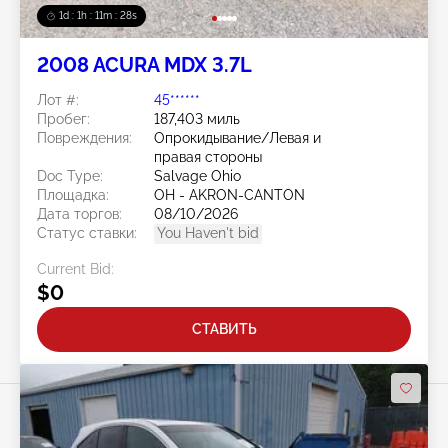
1d : 1h : 11m : 25s
2008 ACURA MDX 3.7L
Лот #:
45******
Пробег:
187,403 миль
Повреждения:
Опрокидывание/Левая и
правая стороны
Doc Type:
Salvage Ohio
Площадка:
OH - AKRON-CANTON
Дата торгов:
08/10/2026
Статус ставки:
You Haven't bid
Current Bid:
$0
СТАВИТЬ