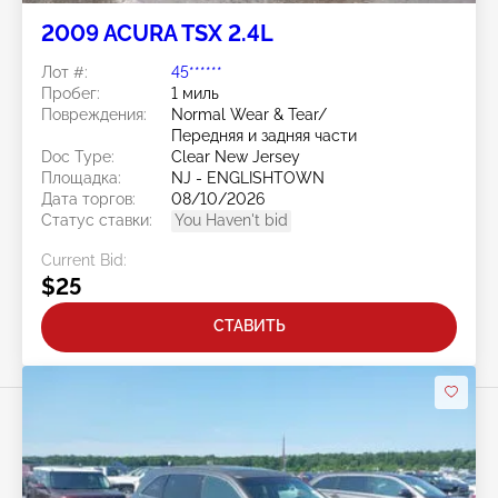
2009 ACURA TSX 2.4L
Лот #:
45******
Пробег:
1 миль
Повреждения:
Normal Wear & Tear/
Передняя и задняя части
Doc Type:
Clear New Jersey
Площадка:
NJ - ENGLISHTOWN
Дата торгов:
08/10/2026
Статус ставки:
You Haven't bid
Current Bid:
$25
СТАВИТЬ