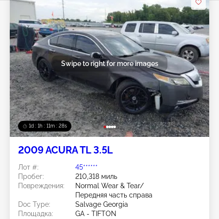
Swipe to right for more images
1d : 1h : 11m : 25s
2009 ACURA TL 3.5L
Лот #:
45******
Пробег:
210,318 миль
Повреждения:
Normal Wear & Tear/
Передняя часть справа
Doc Type:
Salvage Georgia
Площадка:
GA - TIFTON