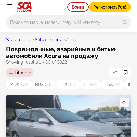
Войти
Регистрируйся!
Main search
Sca auction
>
Salvage cars
>
Acura
Поврежденные, аварийные и битые
автомобили Acura на продажу
Showing results 1 - 30 of 3322
Filter
2
MDX
939
RDX
583
TLX
456
TL
428
TSX
274
ILX