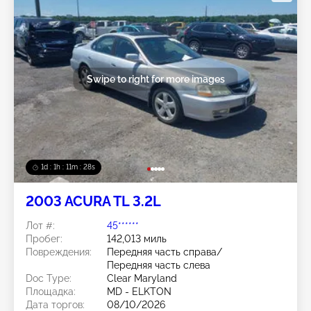
Swipe to right for more images
1d : 1h : 11m : 25s
2003 ACURA TL 3.2L
Лот #:
45******
Пробег:
142,013 миль
Повреждения:
Передняя часть справа/
Передняя часть слева
Doc Type:
Clear Maryland
Площадка:
MD - ELKTON
Дата торгов:
08/10/2026