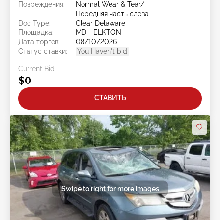
Повреждения:
Normal Wear & Tear/
Передняя часть слева
Doc Type:
Clear Delaware
Площадка:
MD - ELKTON
Дата торгов:
08/10/2026
Статус ставки:
You Haven't bid
Current Bid:
$0
СТАВИТЬ
Swipe to right for more images