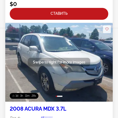
$0
СТАВИТЬ
Swipe to right for more images
1d : 1h : 11m : 25s
2008 ACURA MDX 3.7L
Лот #:
45******