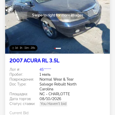
Swipe to right for more images
1d : 1h : 11m : 25s
2007 ACURA RL 3.5L
Лот #:
45******
Пробег:
1 миль
Повреждения:
Normal Wear & Tear
Doc Type:
Salvage Rebuilt North
Carolina
Площадка:
NC - CHARLOTTE
Дата торгов:
08/10/2026
Статус ставки:
You Haven't bid
Current Bid: