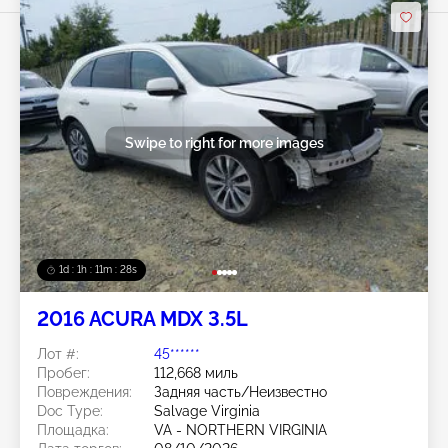
Swipe to right for more images
1d : 1h : 11m : 25s
2016 ACURA MDX 3.5L
Лот #:
45******
Пробег:
112,668 миль
Повреждения:
Задняя часть/Неизвестно
Doc Type:
Salvage Virginia
Площадка:
VA - NORTHERN VIRGINIA