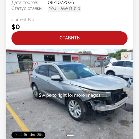
Дата торгов:
08/10/2026
Статус ставки:
You Haven't bid
Current Bid:
$0
СТАВИТЬ
Swipe to right for more images
1d : 1h : 11m : 25s