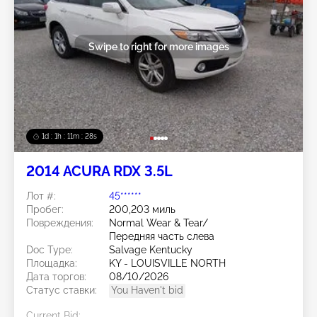
Swipe to right for more images
1d : 1h : 11m : 25s
2014 ACURA RDX 3.5L
Лот #:
45******
Пробег:
200,203 миль
Повреждения:
Normal Wear & Tear/
Передняя часть слева
Doc Type:
Salvage Kentucky
Площадка:
KY - LOUISVILLE NORTH
Дата торгов:
08/10/2026
Статус ставки:
You Haven't bid
Current Bid: