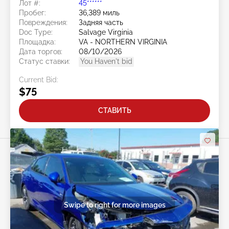
Лот #:
45******
Пробег:
36,389 миль
Повреждения:
Задняя часть
Doc Type:
Salvage Virginia
Площадка:
VA - NORTHERN VIRGINIA
Дата торгов:
08/10/2026
Статус ставки:
You Haven't bid
Current Bid:
$75
СТАВИТЬ
Swipe to right for more images