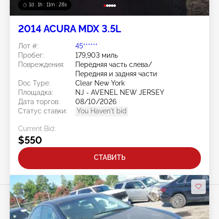
1d : 1h : 11m : 25s
2014 ACURA MDX 3.5L
Лот #:
45******
Пробег:
179,903 миль
Повреждения:
Передняя часть слева/
Передняя и задняя части
Doc Type:
Clear New York
Площадка:
NJ - AVENEL NEW JERSEY
Дата торгов:
08/10/2026
Статус ставки:
You Haven't bid
Current Bid:
$550
СТАВИТЬ