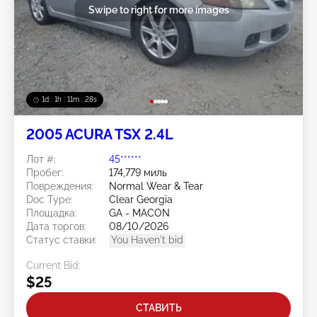
Swipe to right for more images
1d : 1h : 11m : 25s
2005 ACURA TSX 2.4L
Лот #:
45******
Пробег:
174,779 миль
Повреждения:
Normal Wear & Tear
Doc Type:
Clear Georgia
Площадка:
GA - MACON
Дата торгов:
08/10/2026
Статус ставки:
You Haven't bid
Current Bid:
$25
СТАВИТЬ