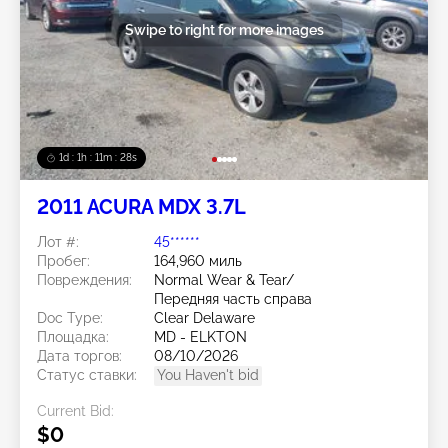
Swipe to right for more images
1d : 1h : 11m : 25s
2011 ACURA MDX 3.7L
Лот #:
45******
Пробег:
164,960 миль
Повреждения:
Normal Wear & Tear/
Передняя часть справа
Doc Type:
Clear Delaware
Площадка:
MD - ELKTON
Дата торгов:
08/10/2026
Статус ставки:
You Haven't bid
Current Bid:
$0