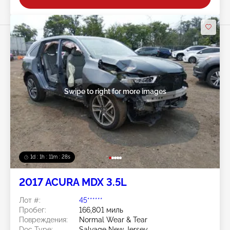
Swipe to right for more images
1d : 1h : 11m : 25s
2017 ACURA MDX 3.5L
Лот #:
45******
Пробег:
166,801 миль
Повреждения:
Normal Wear & Tear
Doc Type:
Salvage New Jersey