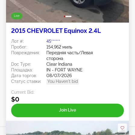
Live
2015 CHEVROLET Equinox 2.4L
Лот #:
45******
Пробег:
154,962 миль
Повреждения:
Передняя часть/Левая
сторона
Doc Type:
Clear Indiana
Площадка:
IN - FORT WAYNE
Дата торгов:
08/07/2026
Статус ставки:
You Haven't bid
Current Bid:
$0
Join Live