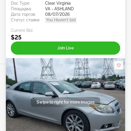
Doc Type:
Clear Virginia
Площадка:
VA - ASHLAND
Дата торгов:
08/07/2026
Статус ставки:
You Haven't bid
Current Bid:
$25
Join Live
Swipe to right for more images