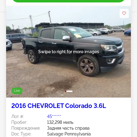
Swipe to right for more images
Live
2016 CHEVROLET Colorado 3.6L
Лот #:
45******
Пробег:
132,298 миль
Повреждения:
Задняя часть справа
Doc Type:
Salvage Pennsylvania