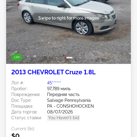
Swipe to right for more images
Live
2013 CHEVROLET Cruze 1.8L
Лот #:
45******
Пробег:
97,789 миль
Повреждения:
Передняя часть
Doc Type:
Salvage Pennsylvania
Площадка:
PA - CONSHOHOCKEN
Дата торгов:
08/07/2026
Статус ставки:
You Haven't bid
Current Bid:
$0