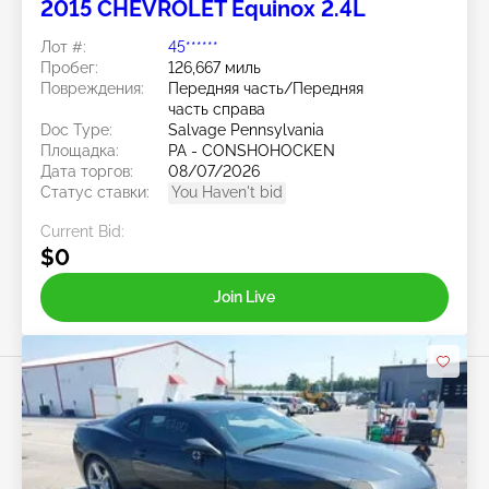
2015 CHEVROLET Equinox 2.4L
Лот #:
45******
Пробег:
126,667 миль
Повреждения:
Передняя часть/Передняя
часть справа
Doc Type:
Salvage Pennsylvania
Площадка:
PA - CONSHOHOCKEN
Дата торгов:
08/07/2026
Статус ставки:
You Haven't bid
Current Bid:
$0
Join Live