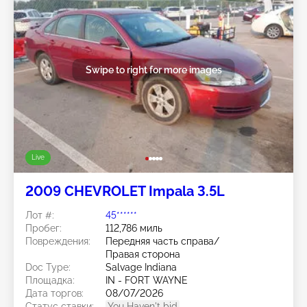
Swipe to right for more images
Live
2009 CHEVROLET Impala 3.5L
Лот #:
45******
Пробег:
112,786 миль
Повреждения:
Передняя часть справа/
Правая сторона
Doc Type:
Salvage Indiana
Площадка:
IN - FORT WAYNE
Дата торгов:
08/07/2026
Статус ставки:
You Haven't bid