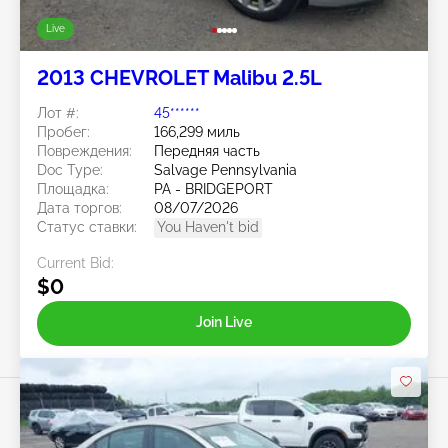
Live
2013 CHEVROLET Malibu 2.5L
Лот #:
45******
Пробег:
166,299 миль
Повреждения:
Передняя часть
Doc Type:
Salvage Pennsylvania
Площадка:
PA - BRIDGEPORT
Дата торгов:
08/07/2026
Статус ставки:
You Haven't bid
Current Bid:
$0
Join Live