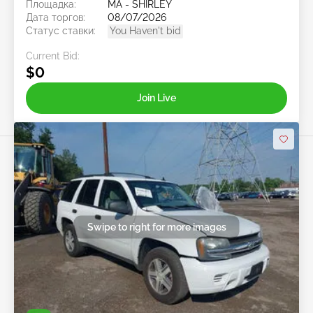
Площадка:
MA - SHIRLEY
Дата торгов:
08/07/2026
Статус ставки:
You Haven't bid
Current Bid:
$0
Join Live
Swipe to right for more images