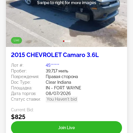
Swipe to right for more images
Live
2015 CHEVROLET Camaro 3.6L
Лот #:
45******
Пробег:
39,717 миль
Повреждения:
Правая сторона
Doc Type:
Clear Indiana
Площадка:
IN - FORT WAYNE
Дата торгов:
08/07/2026
Статус ставки:
You Haven't bid
Current Bid:
$825
Join Live