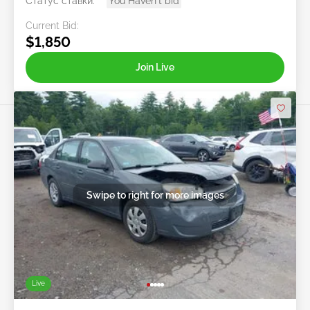
Статус ставки:
You Haven't bid
Current Bid:
$1,850
Join Live
Swipe to right for more images
Live