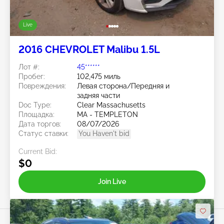
Live
2016 CHEVROLET Malibu 1.5L
Лот #:
45******
Пробег:
102,475 миль
Повреждения:
Левая сторона/Передняя и
задняя части
Doc Type:
Clear Massachusetts
Площадка:
MA - TEMPLETON
Дата торгов:
08/07/2026
Статус ставки:
You Haven't bid
Current Bid:
$0
Join Live