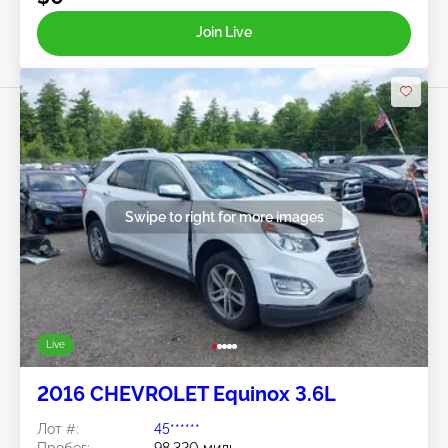
Join Live
Swipe to right for more images
Live
2016 CHEVROLET Equinox 3.6L
Лот #:
45******
Пробег:
98,320 миль