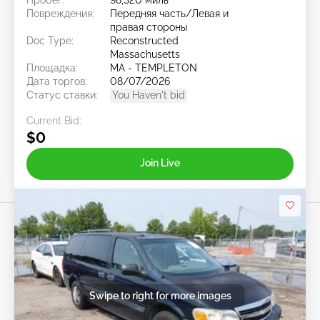
Повреждения:
Передняя часть/Левая и
правая стороны
Doc Type:
Reconstructed
Massachusetts
Площадка:
MA - TEMPLETON
Дата торгов:
08/07/2026
Статус ставки:
You Haven't bid
Current Bid:
$0
Join Live
Swipe to right for more images