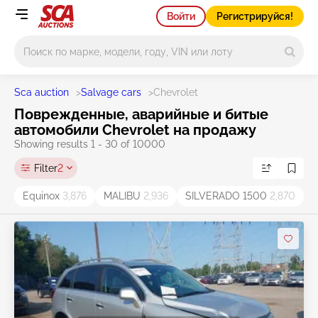
Войти
Регистрируйся!
Main search
Sca auction
>
Salvage cars
>
Chevrolet
Поврежденные, аварийные и битые
автомобили Chevrolet на продажу
Showing results 1 - 30 of 10000
Filter
2
Equinox
3,876
MALIBU
2,936
SILVERADO 1500
2,870