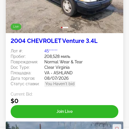
Live
2004 CHEVROLET Venture 3.4L
Лот #:
45******
Пробег:
208,528 миль
Повреждения:
Normal Wear & Tear
Doc Type:
Clear Virginia
Площадка:
VA - ASHLAND
Дата торгов:
08/07/2026
Статус ставки:
You Haven't bid
Current Bid:
$0
Join Live