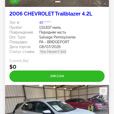
Live
2006 CHEVROLET Trailblazer 4.2L
Лот #:
45******
Пробег:
133,837 миль
Повреждения:
Передняя часть
Doc Type:
Salvage Pennsylvania
Площадка:
PA - BRIDGEPORT
Дата торгов:
08/07/2026
Статус ставки:
You Haven't bid
Current Bid:
$0
Join Live