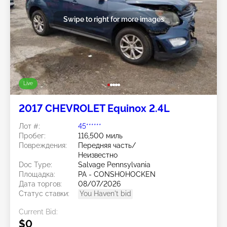
Swipe to right for more images
Live
2017 CHEVROLET Equinox 2.4L
Лот #:
45******
Пробег:
116,500 миль
Повреждения:
Передняя часть/
Неизвестно
Doc Type:
Salvage Pennsylvania
Площадка:
PA - CONSHOHOCKEN
Дата торгов:
08/07/2026
Статус ставки:
You Haven't bid
Current Bid:
$0