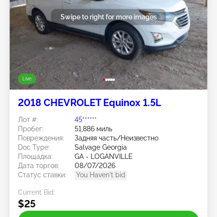
Swipe to right for more images
Live
2018 CHEVROLET Equinox 1.5L
Лот #:
45******
Пробег:
51,886 миль
Повреждения:
Задняя часть/Неизвестно
Doc Type:
Salvage Georgia
Площадка:
GA - LOGANVILLE
Дата торгов:
08/07/2026
Статус ставки:
You Haven't bid
Current Bid:
$25