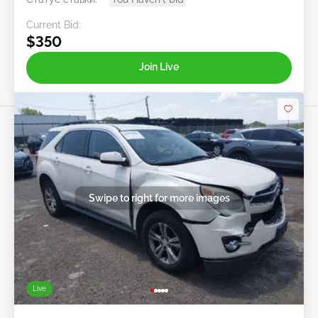
Current Bid:
$350
Join Live
Swipe to right for more images
Live