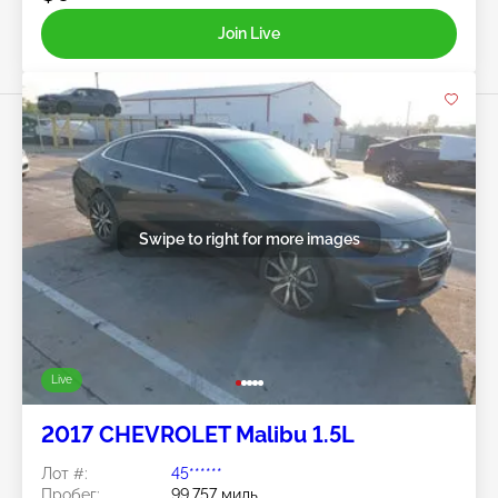
Join Live
Swipe to right for more images
Live
2017 CHEVROLET Malibu 1.5L
Лот #:
45******
Пробег:
99,757 миль