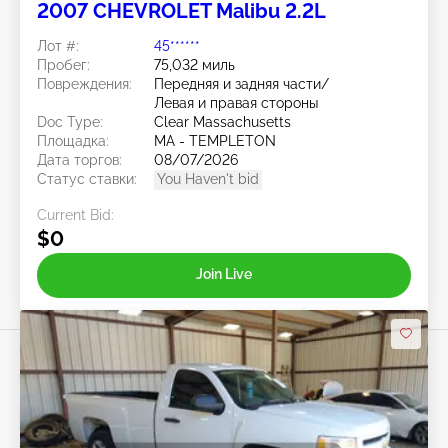
2007 CHEVROLET Malibu 2.2L
Лот #:
45******
Пробег:
75,032 миль
Повреждения:
Передняя и задняя части/
Левая и правая стороны
Doc Type:
Clear Massachusetts
Площадка:
MA - TEMPLETON
Дата торгов:
08/07/2026
Статус ставки:
You Haven't bid
Current Bid:
$0
Join Live