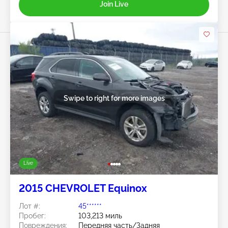
Join Live
Swipe to right for more images
Live
2015 CHEVROLET Equinox
Лот #:
45******
Пробег:
103,213 миль
Повреждения:
Передняя часть/Задняя