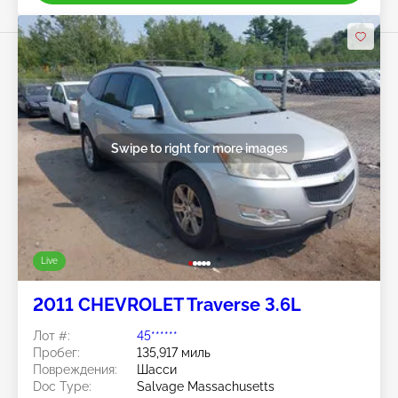
Swipe to right for more images
Live
2011 CHEVROLET Traverse 3.6L
Лот #:
45******
Пробег:
135,917 миль
Повреждения:
Шасси
Doc Type:
Salvage Massachusetts