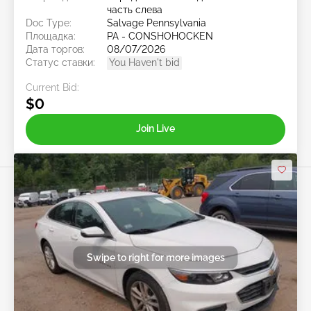
часть слева
Doc Type:
Salvage Pennsylvania
Площадка:
PA - CONSHOHOCKEN
Дата торгов:
08/07/2026
Статус ставки:
You Haven't bid
Current Bid:
$0
Join Live
Swipe to right for more images