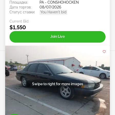
Площадка:
PA - CONSHOHOCKEN
Дата торгов:
08/07/2026
Статус ставки:
You Haven't bid
Current Bid:
$1,550
Join Live
Swipe to right for more images