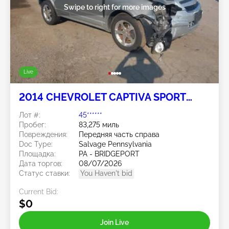
Swipe to right for more images
Live
2014 CHEVROLET CAPTIVA SPORT
FLEET 2.4L
Лот #:
45******
Пробег:
83,275 миль
Повреждения:
Передняя часть справа
Doc Type:
Salvage Pennsylvania
Площадка:
PA - BRIDGEPORT
Дата торгов:
08/07/2026
Статус ставки:
You Haven't bid
Current Bid:
$0
Join Live