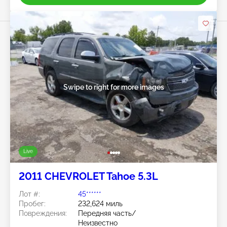
Swipe to right for more images
Live
2011 CHEVROLET Tahoe 5.3L
Лот #:
45******
Пробег:
232,624 миль
Повреждения:
Передняя часть/
Неизвестно