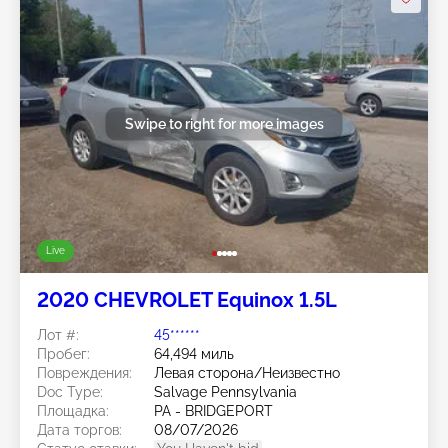
Swipe to right for more images
Live
2020 CHEVROLET Equinox 1.5L
Лот #:
45******
Пробег:
64,494 миль
Повреждения:
Левая сторона/Неизвестно
Doc Type:
Salvage Pennsylvania
Площадка:
PA - BRIDGEPORT
Дата торгов:
08/07/2026