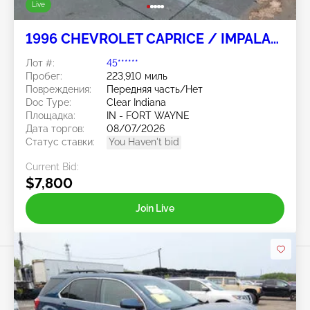
Live
1996 CHEVROLET CAPRICE / IMPALA
5.7L
Лот #:
45******
Пробег:
223,910 миль
Повреждения:
Передняя часть/Нет
Doc Type:
Clear Indiana
Площадка:
IN - FORT WAYNE
Дата торгов:
08/07/2026
Статус ставки:
You Haven't bid
Current Bid:
$7,800
Join Live