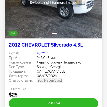
Swipe to right for more images
Live
2012 CHEVROLET Silverado 4.3L
Лот #:
45******
Пробег:
243,045 миль
Повреждения:
Левая сторона/Неизвестно
Doc Type:
Salvage Georgia
Площадка:
GA - LOGANVILLE
Дата торгов:
08/07/2026
Статус ставки:
You Haven't bid
Current Bid:
$25
Join Live