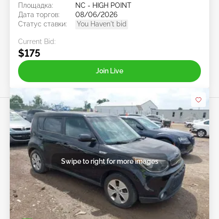
Площадка:
NC - HIGH POINT
Дата торгов:
08/06/2026
Статус ставки:
You Haven't bid
Current Bid:
$175
Join Live
Swipe to right for more images