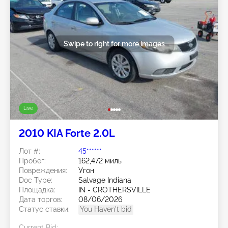
Swipe to right for more images
Live
2010 KIA Forte 2.0L
Лот #:
45******
Пробег:
162,472 миль
Повреждения:
Угон
Doc Type:
Salvage Indiana
Площадка:
IN - CROTHERSVILLE
Дата торгов:
08/06/2026
Статус ставки:
You Haven't bid
Current Bid: