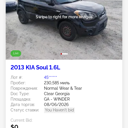
Swipe to right for more images
Live
2013 KIA Soul 1.6L
Лот #:
45******
Пробег:
230,585 миль
Повреждения:
Normal Wear & Tear
Doc Type:
Clear Georgia
Площадка:
GA - WINDER
Дата торгов:
08/06/2026
Статус ставки:
You Haven't bid
Current Bid:
$0