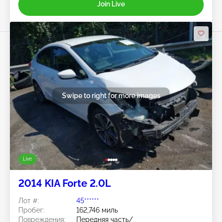
Join Live
Swipe to right for more images
Live
2014 KIA Forte 2.0L
Лот #:
45******
Пробег:
162,746 миль
Повреждения:
Передняя часть/