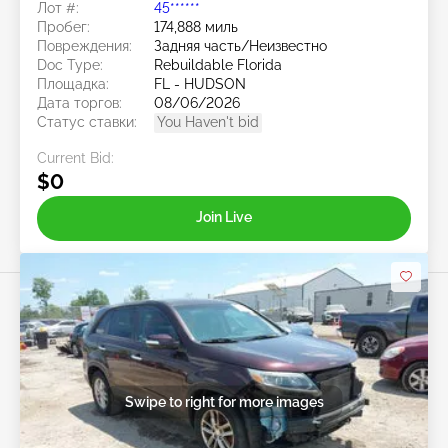
Лот #:
45******
Пробег:
174,888 миль
Повреждения:
Задняя часть/Неизвестно
Doc Type:
Rebuildable Florida
Площадка:
FL - HUDSON
Дата торгов:
08/06/2026
Статус ставки:
You Haven't bid
Current Bid:
$0
Join Live
Swipe to right for more images