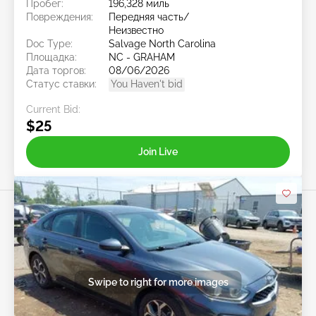
Пробег:
196,328 миль
Повреждения:
Передняя часть/
Неизвестно
Doc Type:
Salvage North Carolina
Площадка:
NC - GRAHAM
Дата торгов:
08/06/2026
Статус ставки:
You Haven't bid
Current Bid:
$25
Join Live
Swipe to right for more images