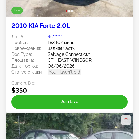
Live
2010 KIA Forte 2.0L
Лот #:
45******
Пробег:
183,107 миль
Повреждения:
Задняя часть
Doc Type:
Salvage Connecticut
Площадка:
CT - EAST WINDSOR
Дата торгов:
08/06/2026
Статус ставки:
You Haven't bid
Current Bid:
$350
Join Live