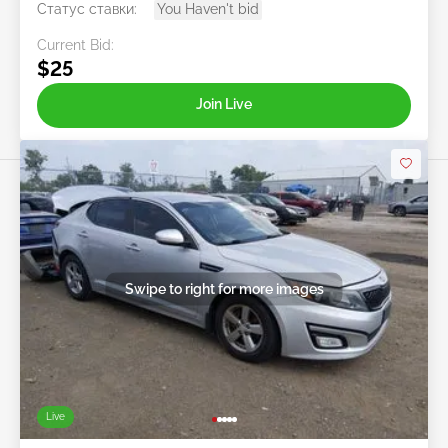
Статус ставки:
You Haven't bid
Current Bid:
$25
Join Live
Swipe to right for more images
Live