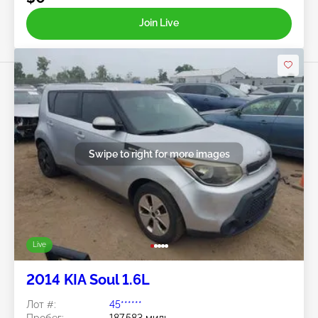
Join Live
Swipe to right for more images
Live
2014 KIA Soul 1.6L
Лот #:
45******
Пробег:
187,583 миль