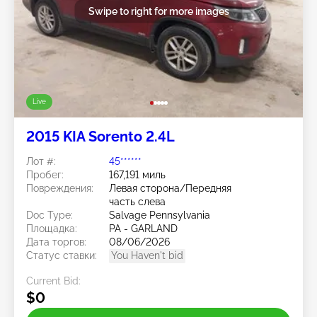
Swipe to right for more images
Live
2015 KIA Sorento 2.4L
Лот #:
45******
Пробег:
167,191 миль
Повреждения:
Левая сторона/Передняя
часть слева
Doc Type:
Salvage Pennsylvania
Площадка:
PA - GARLAND
Дата торгов:
08/06/2026
Статус ставки:
You Haven't bid
Current Bid:
$0