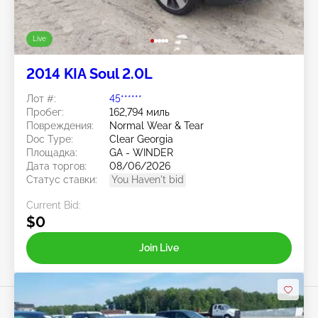
Live
2014 KIA Soul 2.0L
Лот #:
45******
Пробег:
162,794 миль
Повреждения:
Normal Wear & Tear
Doc Type:
Clear Georgia
Площадка:
GA - WINDER
Дата торгов:
08/06/2026
Статус ставки:
You Haven't bid
Current Bid:
$0
Join Live