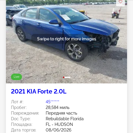
Swipe to right for more images
Live
2021 KIA Forte 2.0L
Лот #:
45******
Пробег:
28,584 миль
Повреждения:
Передняя часть
Doc Type:
Rebuildable Florida
Площадка:
FL - HUDSON
Дата торгов:
08/06/2026