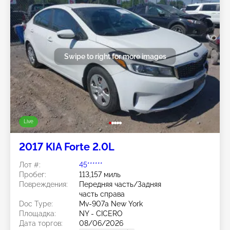
Swipe to right for more images
Live
2017 KIA Forte 2.0L
Лот #:
45******
Пробег:
113,157 миль
Повреждения:
Передняя часть/Задняя
часть справа
Doc Type:
Mv-907a New York
Площадка:
NY - CICERO
Дата торгов:
08/06/2026