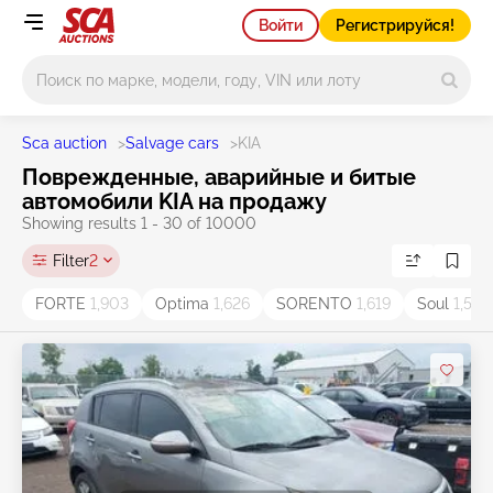
Войти
Регистрируйся!
Main search
Sca auction
>
Salvage cars
>
KIA
Поврежденные, аварийные и битые
автомобили KIA на продажу
Showing results 1 - 30 of 10000
Filter
2
FORTE
1,903
Optima
1,626
SORENTO
1,619
Soul
1,534