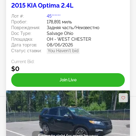
2015 KIA Optima 2.4L
Лот #:
45******
Пробег:
178,891 миль
Повреждения:
Задняя часть/Неизвестно
Doc Type:
Salvage Ohio
Площадка:
OH - WEST CHESTER
Дата торгов:
08/06/2026
Статус ставки:
You Haven't bid
Current Bid:
$0
Join Live
Swipe to right for more images