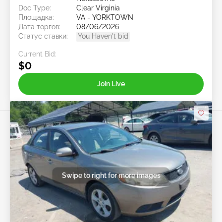
Doc Type:
Clear Virginia
Площадка:
VA - YORKTOWN
Дата торгов:
08/06/2026
Статус ставки:
You Haven't bid
Current Bid:
$0
Join Live
Swipe to right for more images