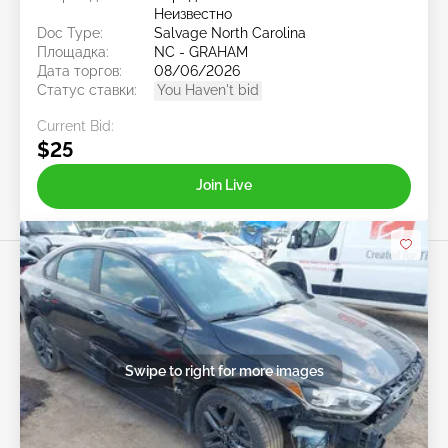
Неизвестно
Doc Type:
Salvage North Carolina
Площадка:
NC - GRAHAM
Дата торгов:
08/06/2026
Статус ставки:
You Haven't bid
Current Bid:
$25
Join Live
Swipe to right for more images