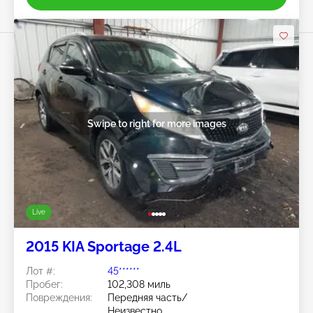
Swipe to right for more images
Live
2015 KIA Sportage 2.4L
Лот #:
45******
Пробег:
102,308 миль
Повреждения:
Передняя часть/
Неизвестно