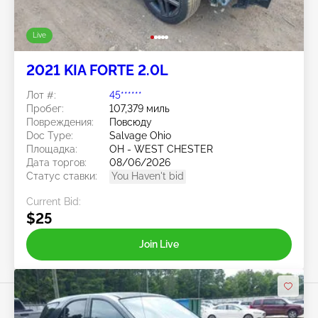
Live
2021 KIA FORTE 2.0L
Лот #:
45******
Пробег:
107,379 миль
Повреждения:
Повсюду
Doc Type:
Salvage Ohio
Площадка:
OH - WEST CHESTER
Дата торгов:
08/06/2026
Статус ставки:
You Haven't bid
Current Bid:
$25
Join Live