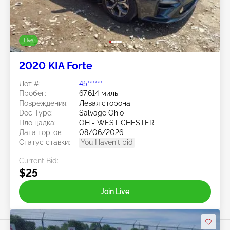
Live
2020 KIA Forte
Лот #:
45******
Пробег:
67,614 миль
Повреждения:
Левая сторона
Doc Type:
Salvage Ohio
Площадка:
OH - WEST CHESTER
Дата торгов:
08/06/2026
Статус ставки:
You Haven't bid
Current Bid:
$25
Join Live