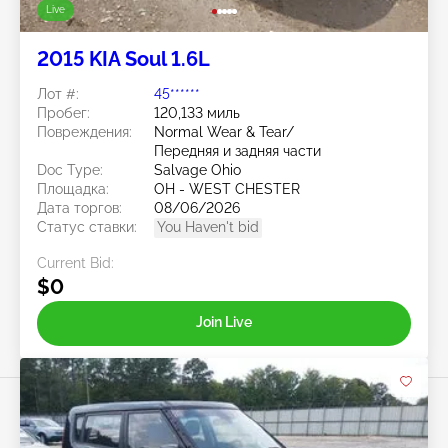
Live
2015 KIA Soul 1.6L
Лот #:
45******
Пробег:
120,133 миль
Повреждения:
Normal Wear & Tear/
Передняя и задняя части
Doc Type:
Salvage Ohio
Площадка:
OH - WEST CHESTER
Дата торгов:
08/06/2026
Статус ставки:
You Haven't bid
Current Bid:
$0
Join Live