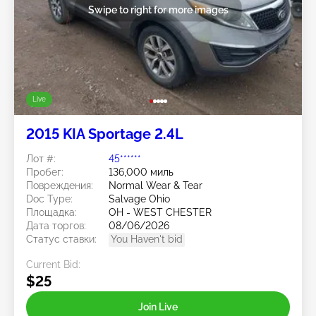
Swipe to right for more images
Live
2015 KIA Sportage 2.4L
Лот #:
45******
Пробег:
136,000 миль
Повреждения:
Normal Wear & Tear
Doc Type:
Salvage Ohio
Площадка:
OH - WEST CHESTER
Дата торгов:
08/06/2026
Статус ставки:
You Haven't bid
Current Bid:
$25
Join Live