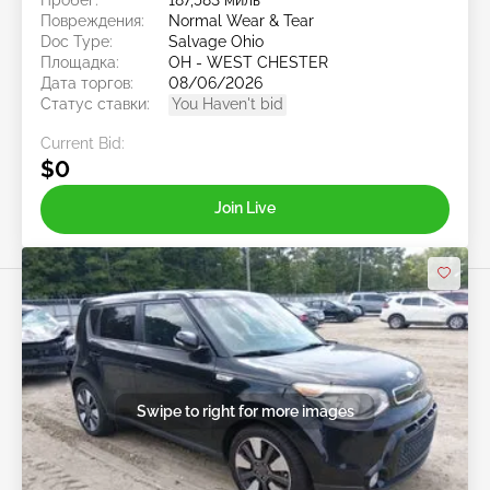
Повреждения:
Normal Wear & Tear
Doc Type:
Salvage Ohio
Площадка:
OH - WEST CHESTER
Дата торгов:
08/06/2026
Статус ставки:
You Haven't bid
Current Bid:
$0
Join Live
Swipe to right for more images