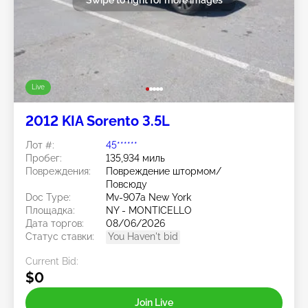
Live
2012 KIA Sorento 3.5L
Лот #:
45******
Пробег:
135,934 миль
Повреждения:
Повреждение штормом/
Повсюду
Doc Type:
Mv-907a New York
Площадка:
NY - MONTICELLO
Дата торгов:
08/06/2026
Статус ставки:
You Haven't bid
Current Bid:
$0
Join Live