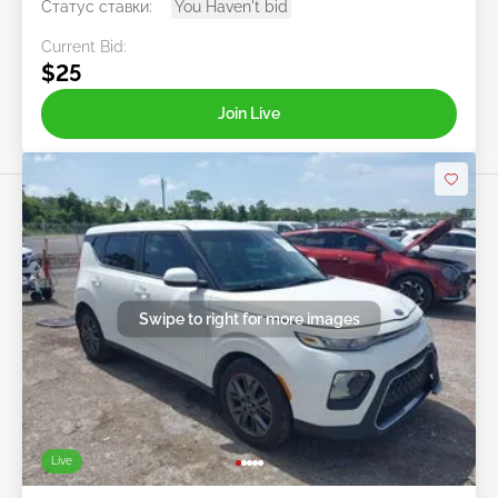
Статус ставки:
You Haven't bid
Current Bid:
$25
Join Live
Swipe to right for more images
Live