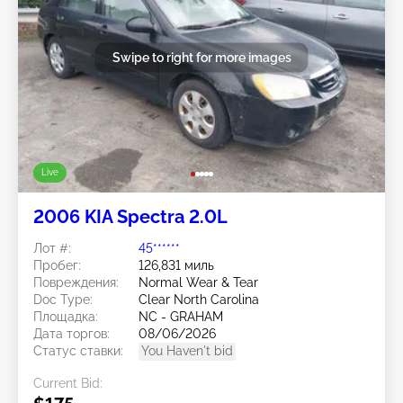
Swipe to right for more images
Live
2006 KIA Spectra 2.0L
Лот #:
45******
Пробег:
126,831 миль
Повреждения:
Normal Wear & Tear
Doc Type:
Clear North Carolina
Площадка:
NC - GRAHAM
Дата торгов:
08/06/2026
Статус ставки:
You Haven't bid
Current Bid: