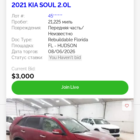
2021 KIA SOUL 2.0L
Лот #:
45******
Пробег:
21,225 миль
Повреждения:
Передняя часть/
Неизвестно
Doc Type:
Rebuildable Florida
Площадка:
FL - HUDSON
Дата торгов:
08/06/2026
Статус ставки:
You Haven't bid
Current Bid:
$3,000
Join Live