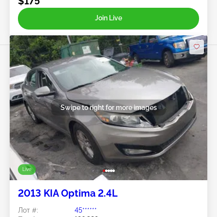
$175
Join Live
Swipe to right for more images
Live
2013 KIA Optima 2.4L
Лот #:
45******