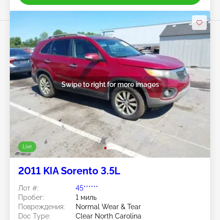
Swipe to right for more images
Live
2011 KIA Sorento 3.5L
Лот #:
45******
Пробег:
1 миль
Повреждения:
Normal Wear & Tear
Doc Type:
Clear North Carolina