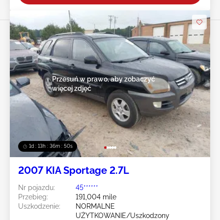
Przesuń w prawo, aby zobaczyć
więcej zdjęć
1d : 13h : 36m : 47s
2007 KIA Sportage 2.7L
Nr pojazdu:
45******
Przebieg:
191,004 mile
Uszkodzenie:
NORMALNE
UŻYTKOWANIE/Uszkodzony