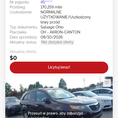
Nr pojazdu:
45******
Przebieg:
170,259 mile
Uszkodzenie:
NORMALNE
UŻYTKOWANIE/Uszkodzony
lewy przód
Typ dokumentu:
Salvage Ohio
Placówka:
OH - AKRON-CANTON
Data sprzedaży:
08/10/2026
Aktualny status:
Nie złożyłeś oferty
Aktualna oferta:
$0
Licytuj teraz!
Przesuń w prawo, aby zobaczyć