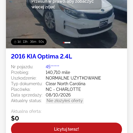
Przesuń w prawo, aby zobaczyć
więcej zdjęć
1d : 13h : 36m : 47s
2016 KIA Optima 2.4L
Nr pojazdu:
45******
Przebieg:
140,710 mile
Uszkodzenie:
NORMALNE UŻYTKOWANIE
Typ dokumentu:
Clear North Carolina
Placówka:
NC - CHARLOTTE
Data sprzedaży:
08/10/2026
Aktualny status:
Nie złożyłeś oferty
Aktualna oferta:
$0
Licytuj teraz!