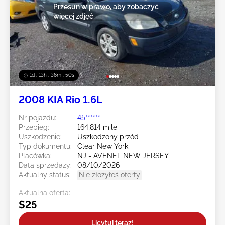
Przesuń w prawo, aby zobaczyć
więcej zdjęć
1d : 13h : 36m : 47s
2008 KIA Rio 1.6L
Nr pojazdu:
45******
Przebieg:
164,814 mile
Uszkodzenie:
Uszkodzony przód
Typ dokumentu:
Clear New York
Placówka:
NJ - AVENEL NEW JERSEY
Data sprzedaży:
08/10/2026
Aktualny status:
Nie złożyłeś oferty
Aktualna oferta:
$25
Licytuj teraz!