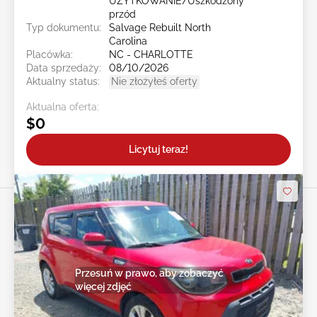
UŻYTKOWANIE/Uszkodzony
przód
Typ dokumentu:
Salvage Rebuilt North
Carolina
Placówka:
NC - CHARLOTTE
Data sprzedaży:
08/10/2026
Aktualny status:
Nie złożyłeś oferty
Aktualna oferta:
$0
Licytuj teraz!
Przesuń w prawo, aby zobaczyć
więcej zdjęć