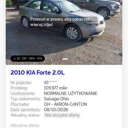
Przesuń w prawo, aby zobaczyć
więcej zdjęć
1d : 13h : 36m : 47s
2010 KIA Forte 2.0L
Nr pojazdu:
45******
Przebieg:
109,977 mile
Uszkodzenie:
NORMALNE UŻYTKOWANIE
Typ dokumentu:
Salvage Ohio
Placówka:
OH - AKRON-CANTON
Data sprzedaży:
08/10/2026
Aktualny status:
Nie złożyłeś oferty
Aktualna oferta: