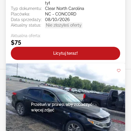
tył
Typ dokumentu:
Clear North Carolina
Placówka:
NC - CONCORD
Data sprzedaży:
08/10/2026
Aktualny status:
Nie złożyłeś oferty
Aktualna oferta:
$75
Licytuj teraz!
Przesuń w prawo, aby zobaczyć
więcej zdjęć