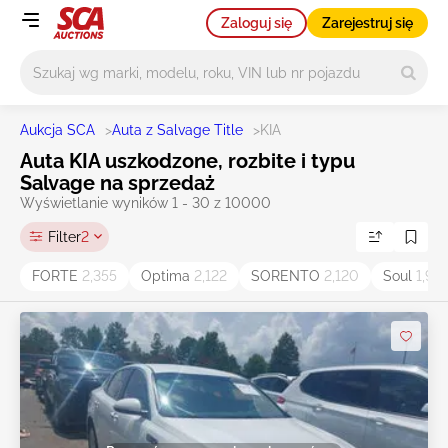
Zaloguj się
Zarejestruj się
Główne wyszukiwanie
Aukcja SCA
>
Auta z Salvage Title
>
KIA
Auta KIA uszkodzone, rozbite i typu
Salvage na sprzedaż
Wyświetlanie wyników 1 - 30 z 10000
Filter
2
FORTE
2,355
Optima
2,122
SORENTO
2,120
Soul
1,991