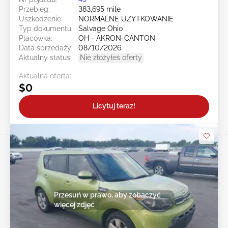
Przebieg:
383,695 mile
Uszkodzenie:
NORMALNE UŻYTKOWANIE
Typ dokumentu:
Salvage Ohio
Placówka:
OH - AKRON-CANTON
Data sprzedaży:
08/10/2026
Aktualny status:
Nie złożyłeś oferty
Aktualna oferta:
$0
Licytuj teraz!
Przesuń w prawo, aby zobaczyć
więcej zdjęć