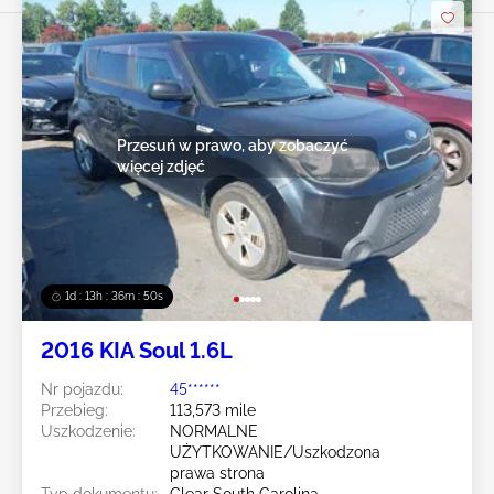
Przesuń w prawo, aby zobaczyć
więcej zdjęć
1d : 13h : 36m : 47s
2016 KIA Soul 1.6L
Nr pojazdu:
45******
Przebieg:
113,573 mile
Uszkodzenie:
NORMALNE
UŻYTKOWANIE/Uszkodzona
prawa strona