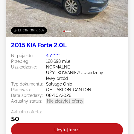
1d : 13h : 36m : 47s
2015 KIA Forte 2.0L
Nr pojazdu:
45******
Przebieg:
128,698 mile
Uszkodzenie:
NORMALNE
UŻYTKOWANIE/Uszkodzony
lewy przód
Typ dokumentu:
Salvage Ohio
Placówka:
OH - AKRON-CANTON
Data sprzedaży:
08/10/2026
Aktualny status:
Nie złożyłeś oferty
Aktualna oferta:
$0
Licytuj teraz!