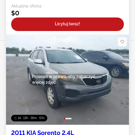
Aktualna oferta:
$0
Licytuj teraz!
Przesuń w prawo, aby zobaczyć
więcej zdjęć
1d : 13h : 36m : 47s
2011 KIA Sorento 2.4L