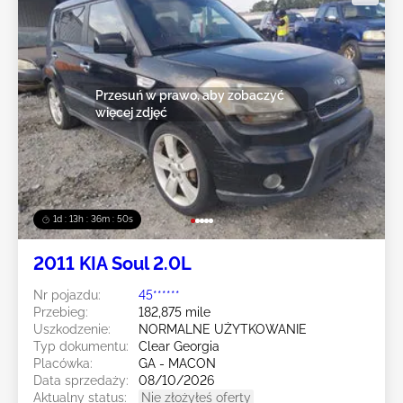
Przesuń w prawo, aby zobaczyć
więcej zdjęć
1d : 13h : 36m : 47s
2011 KIA Soul 2.0L
Nr pojazdu:
45******
Przebieg:
182,875 mile
Uszkodzenie:
NORMALNE UŻYTKOWANIE
Typ dokumentu:
Clear Georgia
Placówka:
GA - MACON
Data sprzedaży:
08/10/2026
Aktualny status:
Nie złożyłeś oferty