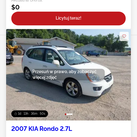
$0
Licytuj teraz!
Przesuń w prawo, aby zobaczyć
więcej zdjęć
1d : 13h : 36m : 47s
2007 KIA Rondo 2.7L