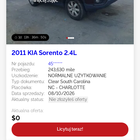
więcej zdjęć
1d : 13h : 36m : 47s
2011 KIA Sorento 2.4L
Nr pojazdu:
45******
Przebieg:
243,630 mile
Uszkodzenie:
NORMALNE UŻYTKOWANIE
Typ dokumentu:
Clear South Carolina
Placówka:
NC - CHARLOTTE
Data sprzedaży:
08/10/2026
Aktualny status:
Nie złożyłeś oferty
Aktualna oferta:
$0
Licytuj teraz!