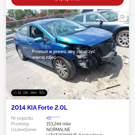
Przesuń w prawo, aby zobaczyć
więcej zdjęć
1d : 13h : 36m : 47s
2014 KIA Forte 2.0L
Nr pojazdu:
45******
Przebieg:
153,244 mile
Uszkodzenie:
NORMALNE