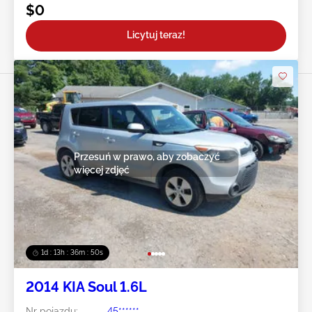
$0
Licytuj teraz!
Przesuń w prawo, aby zobaczyć
więcej zdjęć
1d : 13h : 36m : 47s
2014 KIA Soul 1.6L
Nr pojazdu:
45******