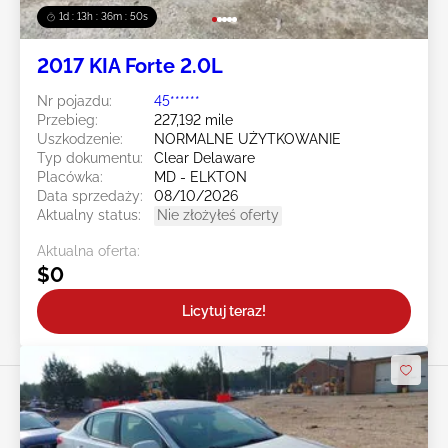
1d : 13h : 36m : 47s
2017 KIA Forte 2.0L
Nr pojazdu:
45******
Przebieg:
227,192 mile
Uszkodzenie:
NORMALNE UŻYTKOWANIE
Typ dokumentu:
Clear Delaware
Placówka:
MD - ELKTON
Data sprzedaży:
08/10/2026
Aktualny status:
Nie złożyłeś oferty
Aktualna oferta:
$0
Licytuj teraz!