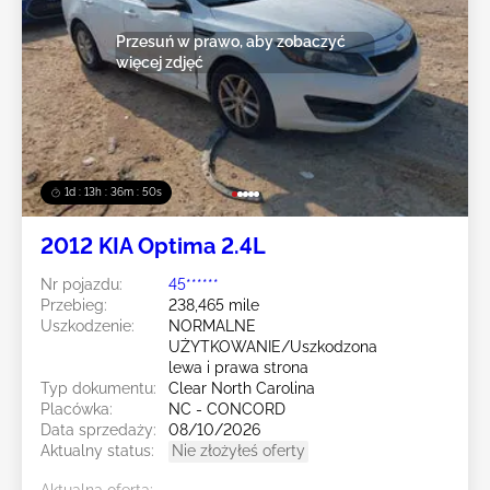
Przesuń w prawo, aby zobaczyć
więcej zdjęć
1d : 13h : 36m : 47s
2012 KIA Optima 2.4L
Nr pojazdu:
45******
Przebieg:
238,465 mile
Uszkodzenie:
NORMALNE
UŻYTKOWANIE/Uszkodzona
lewa i prawa strona
Typ dokumentu:
Clear North Carolina
Placówka:
NC - CONCORD
Data sprzedaży:
08/10/2026
Aktualny status:
Nie złożyłeś oferty
Aktualna oferta: