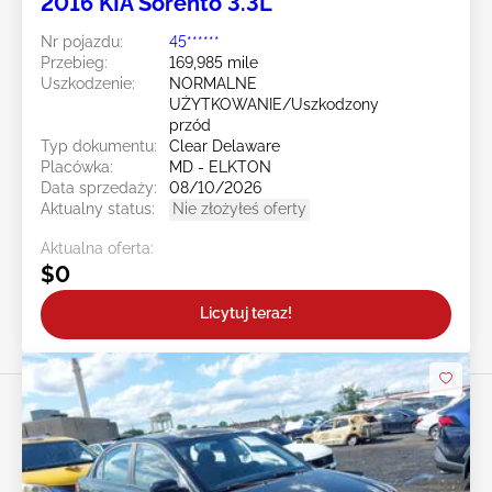
2016 KIA Sorento 3.3L
Nr pojazdu:
45******
Przebieg:
169,985 mile
Uszkodzenie:
NORMALNE
UŻYTKOWANIE/Uszkodzony
przód
Typ dokumentu:
Clear Delaware
Placówka:
MD - ELKTON
Data sprzedaży:
08/10/2026
Aktualny status:
Nie złożyłeś oferty
Aktualna oferta:
$0
Licytuj teraz!