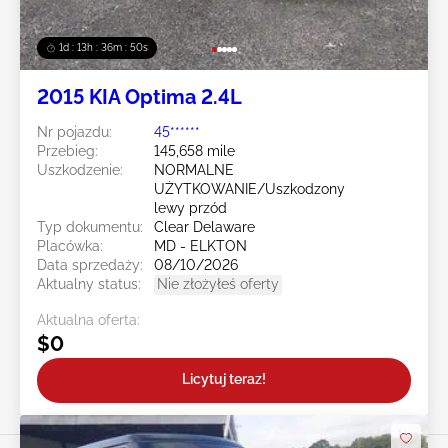
1d : 13h : 36m : 47s
2015 KIA Optima 2.4L
Nr pojazdu:
45******
Przebieg:
145,658 mile
Uszkodzenie:
NORMALNE
UŻYTKOWANIE/Uszkodzony
lewy przód
Typ dokumentu:
Clear Delaware
Placówka:
MD - ELKTON
Data sprzedaży:
08/10/2026
Aktualny status:
Nie złożyłeś oferty
Aktualna oferta:
$0
Licytuj teraz!