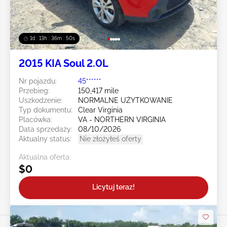
1d : 13h : 36m : 47s
2015 KIA Soul 2.0L
Nr pojazdu:
45******
Przebieg:
150,417 mile
Uszkodzenie:
NORMALNE UŻYTKOWANIE
Typ dokumentu:
Clear Virginia
Placówka:
VA - NORTHERN VIRGINIA
Data sprzedaży:
08/10/2026
Aktualny status:
Nie złożyłeś oferty
Aktualna oferta:
$0
Licytuj teraz!