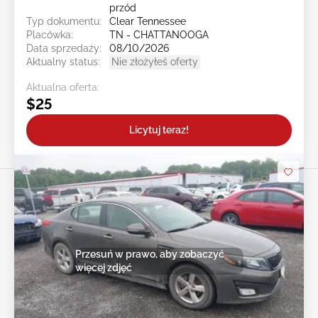
przód
Typ dokumentu:
Clear Tennessee
Placówka:
TN - CHATTANOOGA
Data sprzedaży:
08/10/2026
Aktualny status:
Nie złożyłeś oferty
Aktualna oferta:
$25
Licytuj teraz!
Przesuń w prawo, aby zobaczyć
więcej zdjęć