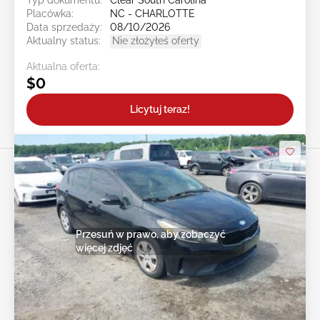
Typ dokumentu:
Clear South Carolina
Placówka:
NC - CHARLOTTE
Data sprzedaży:
08/10/2026
Aktualny status:
Nie złożyłeś oferty
Aktualna oferta:
$0
Licytuj teraz!
Przesuń w prawo, aby zobaczyć
więcej zdjęć