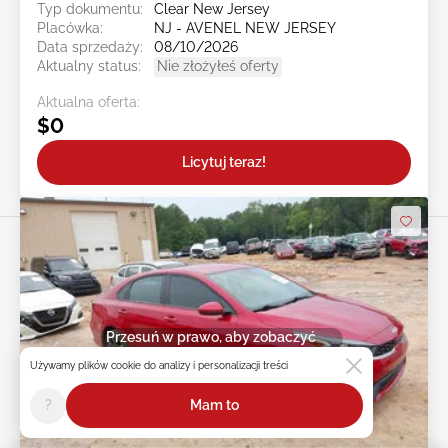
Typ dokumentu:
Clear New Jersey
Placówka:
NJ - AVENEL NEW JERSEY
Data sprzedaży:
08/10/2026
Aktualny status:
Nie złożyłeś oferty
Aktualna oferta:
$0
Licytuj teraz!
Przesuń w prawo, aby zobaczyć
więcej zdjęć
Używamy plików cookie do analizy i personalizacji treści
?
Mam to