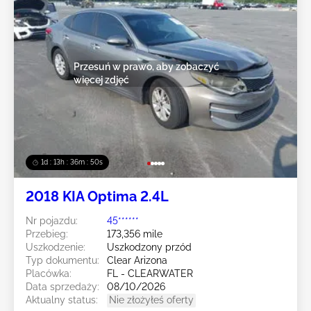
Przesuń w prawo, aby zobaczyć
więcej zdjęć
1d : 13h : 36m : 47s
2018 KIA Optima 2.4L
Nr pojazdu:
45******
Przebieg:
173,356 mile
Uszkodzenie:
Uszkodzony przód
Typ dokumentu:
Clear Arizona
Placówka:
FL - CLEARWATER
Data sprzedaży:
08/10/2026
Aktualny status:
Nie złożyłeś oferty