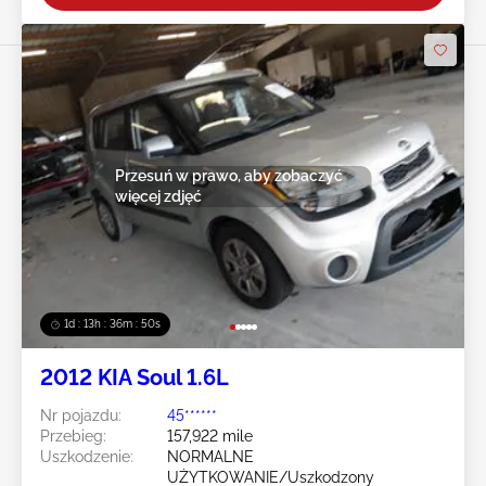
Przesuń w prawo, aby zobaczyć
więcej zdjęć
1d : 13h : 36m : 47s
2012 KIA Soul 1.6L
Nr pojazdu:
45******
Przebieg:
157,922 mile
Uszkodzenie:
NORMALNE
UŻYTKOWANIE/Uszkodzony