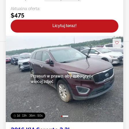
Aktualna oferta:
$475
Licytuj teraz!
Przesuń w prawo, aby zobaczyć
więcej zdjęć
1d : 13h : 36m : 47s