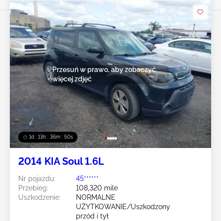
Przesuń w prawo, aby zobaczyć
więcej zdjęć
1d : 13h : 36m : 47s
2014 KIA Soul 1.6L
Nr pojazdu:
45******
Przebieg:
108,320 mile
Uszkodzenie:
NORMALNE
UŻYTKOWANIE/Uszkodzony
przód i tył