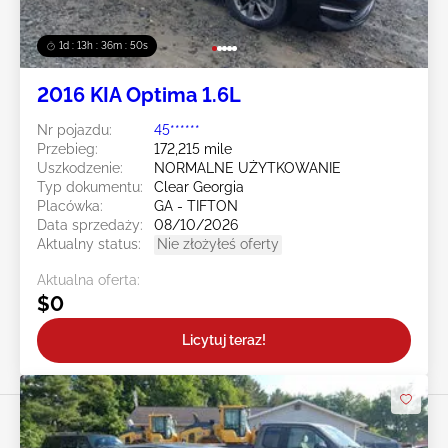
1d : 13h : 36m : 47s
2016 KIA Optima 1.6L
Nr pojazdu:
45******
Przebieg:
172,215 mile
Uszkodzenie:
NORMALNE UŻYTKOWANIE
Typ dokumentu:
Clear Georgia
Placówka:
GA - TIFTON
Data sprzedaży:
08/10/2026
Aktualny status:
Nie złożyłeś oferty
Aktualna oferta:
$0
Licytuj teraz!