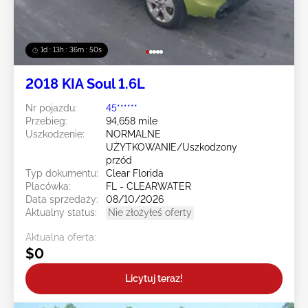
1d : 13h : 36m : 47s
2018 KIA Soul 1.6L
Nr pojazdu:
45******
Przebieg:
94,658 mile
Uszkodzenie:
NORMALNE
UŻYTKOWANIE/Uszkodzony
przód
Typ dokumentu:
Clear Florida
Placówka:
FL - CLEARWATER
Data sprzedaży:
08/10/2026
Aktualny status:
Nie złożyłeś oferty
Aktualna oferta:
$0
Licytuj teraz!