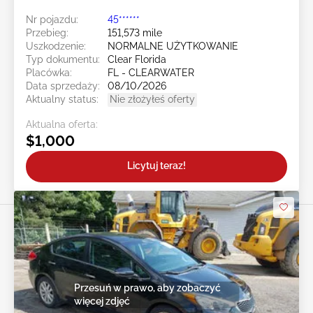
Nr pojazdu:
45******
Przebieg:
151,573 mile
Uszkodzenie:
NORMALNE UŻYTKOWANIE
Typ dokumentu:
Clear Florida
Placówka:
FL - CLEARWATER
Data sprzedaży:
08/10/2026
Aktualny status:
Nie złożyłeś oferty
Aktualna oferta:
$1,000
Licytuj teraz!
Przesuń w prawo, aby zobaczyć
więcej zdjęć