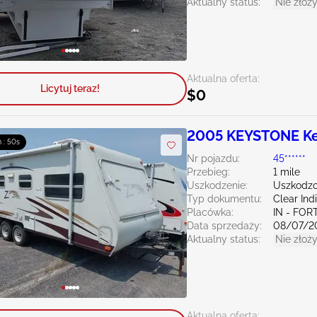
Aktualny status:
Nie złoży
Aktualna oferta:
Licytuj teraz!
$0
2005 KEYSTONE Ke
 : 49s
Nr pojazdu:
45******
Przebieg:
1 mile
Uszkodzenie:
Uszkodzo
Typ dokumentu:
Clear Ind
Placówka:
IN - FO
Data sprzedaży:
08/07/2
Aktualny status:
Nie złoży
Aktualna oferta: