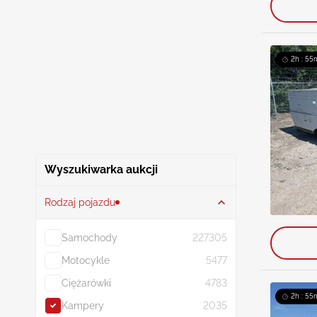
2h : 55
Wyszukiwarka aukcji
Rodzaj pojazdu
Samochody
227305
Motocykle
5477
Ciężarówki
4783
2h : 55
Kampery
2035