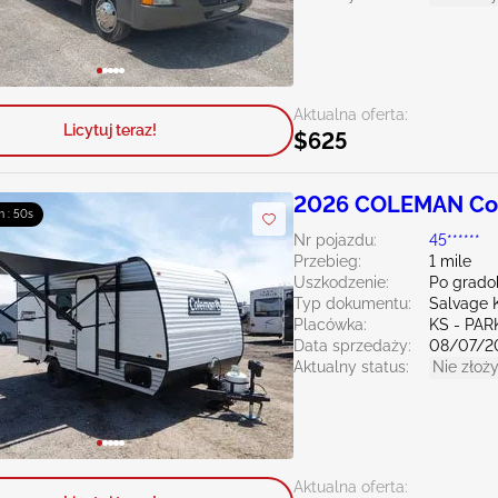
Aktualna oferta:
Licytuj teraz!
$625
2026 COLEMAN Co
m : 49s
Nr pojazdu:
45******
Przebieg:
1 mile
Uszkodzenie:
Po grado
Typ dokumentu:
Salvage 
Placówka:
KS - PAR
Data sprzedaży:
08/07/2
Aktualny status:
Nie złoży
Aktualna oferta: