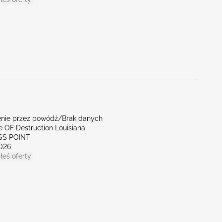
nie przez powódź/Brak danych
te OF Destruction Louisiana
SS POINT
026
łeś oferty