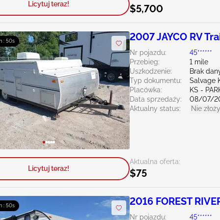
Licytuj teraz!
$5,700
2007 JAYCO RV Trai
m : 49s
Nr pojazdu:
45******
Przebieg:
1 mile
Uszkodzenie:
Brak dan
Typ dokumentu:
Salvage 
Placówka:
KS - PAR
Data sprzedaży:
08/07/2
Aktualny status:
Nie złoży
Aktualna oferta:
Licytuj teraz!
$75
2016 FOREST RIVE
m : 49s
Nr pojazdu:
45******