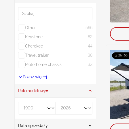
Szukaj
Other
566
Keystone
82
Cherokee
44
Travel trailer
38
2h : 55
Motorhome chassis
33
Pokaż więcej
Rok modelowy
Rocznik od
Rocznik do
Data sprzedaży