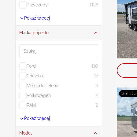
Przyczepy
1128
Pokaż więcej
Marka pojazdu
Szukaj
Ford
110
Chevrolet
17
Mercedes-Benz
3
2h : 55
Volkswagen
2
RAM
2
Pokaż więcej
Model