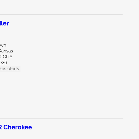
ler
ych
Kansas
K CITY
026
łeś oferty
R Cherokee