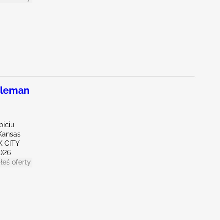
leman
biciu
Kansas
K CITY
026
łeś oferty