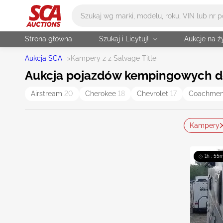
Główne wyszukiwanie
Strona główna
Szukaj i Licytuj!
Aukcje na 
Aukcja SCA
>
Kampery z z Salvage Title
Aukcja pojazdów kempingowych do 
Airstream
20
Cherokee
18
Chevrolet
17
Coachme
Kampery
1h : 55m