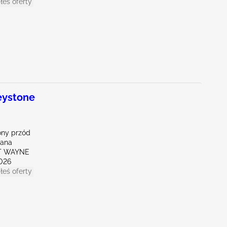
łeś oferty
ystone
ny przód
iana
RT WAYNE
026
łeś oferty