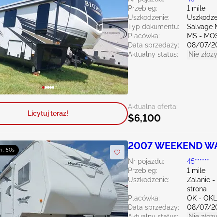
Przebieg:
1 mile
Uszkodzenie:
Uszkodze
Typ dokumentu:
Salvage M
Placówka:
MS - MO
Data sprzedaży:
08/07/2
Aktualny status:
Nie złoży
Aktualna oferta:
Licytuj teraz!
$6,100
2007 WEEKEND WA
m : 49s
Trailers Inc
Nr pojazdu:
45******
Przebieg:
1 mile
Uszkodzenie:
Zalanie 
strona
Placówka:
OK - OK
Data sprzedaży:
08/07/2
Aktualny status:
Nie złoży