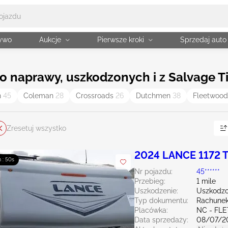
żywo
Aukcje
Pierwsze kroki
Sprzedaj auto
naprawy, uszkodzonych i z Salvage Ti
n
45
Coleman
28
Crossroads
26
Dutchmen
38
Fleetwoo
Zresetuj wszystko
2024 LANCE 1172
 : 49s
Nr pojazdu:
45******
Przebieg:
1 mile
Uszkodzenie:
Uszkodzo
Typ dokumentu:
Rachunek
Placówka:
NC - FL
Data sprzedaży:
08/07/2