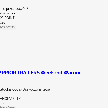
nie przez powódź
ississippi
SS POINT
026
łeś oferty
RRIOR TRAILERS Weekend Warrior
- Słodka woda/Uszkodzona lewa
LAHOMA CITY
026
łeś oferty