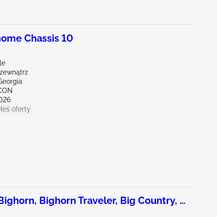
ome Chassis 10
le
 zewnątrz
Georgia
NCON
026
łeś oferty
horn, Bighorn Traveler, Big Country, &