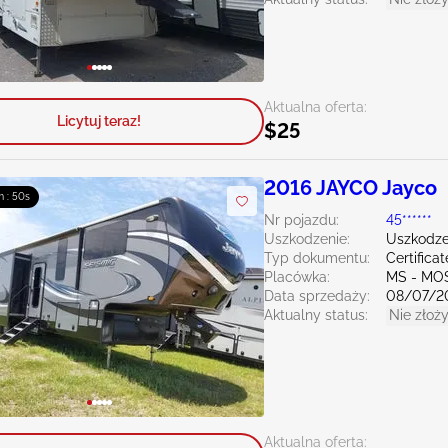
Aktualna oferta:
Licytuj teraz!
$25
2016 JAYCO Jayco
m : 49s
Nr pojazdu:
45******
Uszkodzenie:
Uszkodze
Typ dokumentu:
Certifica
Placówka:
MS - MO
Data sprzedaży:
08/07/2
Aktualny status:
Nie złoży
Aktualna oferta: