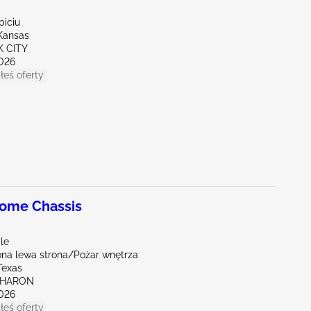
biciu
Kansas
K CITY
026
łeś oferty
ome Chassis
le
na lewa strona/Pożar wnętrza
Texas
SHARON
026
łeś oferty