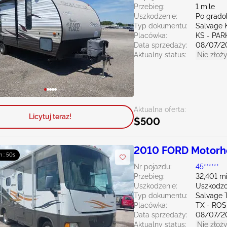
Przebieg:
1 mile
Uszkodzenie:
Po grado
Typ dokumentu:
Salvage 
Placówka:
KS - PAR
Data sprzedaży:
08/07/2
Aktualny status:
Nie złoży
Aktualna oferta:
Licytuj teraz!
$500
2010 FORD Motorh
m : 49s
Nr pojazdu:
45******
Przebieg:
32,401 mi
Uszkodzenie:
Uszkodzo
Typ dokumentu:
Salvage 
Placówka:
TX - RO
Data sprzedaży:
08/07/2
Aktualny status:
Nie złoży