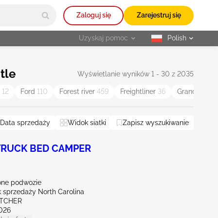
Zaloguj się
Zarejestruj się
Uzyskaj pomoc
Polish
selected
tle
Wyświetlanie wyników 1 - 30 z 2035
d
12
Ford
110
Forest river
459
Freightliner
36
Grand
55
Data sprzedaży
Widok siatki
Zapisz wyszukiwanie
 TRUCK BED CAMPER
ne podwozie
 sprzedaży North Carolina
ETCHER
026