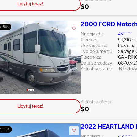
Licytuj teraz!
$0
2000 FORD Motorh
 : 49s
Nr pojazdu:
45******
Przebieg:
94,216 mi
Uszkodzenie:
Pożar na
Typ dokumentu:
Salvage 
Placówka:
GA - RI
Data sprzedaży:
08/07/2
Aktualny status:
Nie złoży
Aktualna oferta:
Licytuj teraz!
$0
2022 HEARTLAND Big
m : 49s
Landmark
Nr pojazdu:
45******