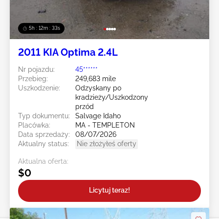
5h : 12m : 31s
2011 KIA Optima 2.4L
Nr pojazdu:
45******
Przebieg:
249,683 mile
Uszkodzenie:
Odzyskany po
kradzieży/Uszkodzony
przód
Typ dokumentu:
Salvage Idaho
Placówka:
MA - TEMPLETON
Data sprzedaży:
08/07/2026
Aktualny status:
Nie złożyłeś oferty
Aktualna oferta:
$0
Licytuj teraz!