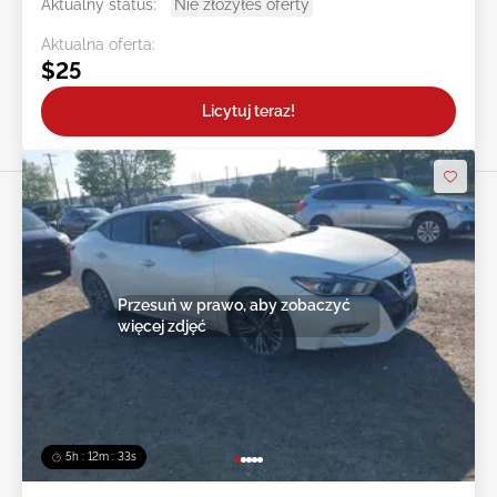
Aktualny status:
Nie złożyłeś oferty
Aktualna oferta:
$25
Licytuj teraz!
Przesuń w prawo, aby zobaczyć
więcej zdjęć
5h : 12m : 31s