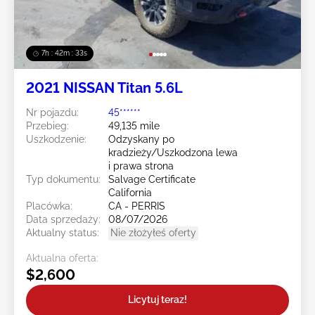
7h : 42m : 31s
2021 NISSAN Titan 5.6L
Nr pojazdu:
45******
Przebieg:
49,135 mile
Uszkodzenie:
Odzyskany po
kradzieży/Uszkodzona lewa
i prawa strona
Typ dokumentu:
Salvage Certificate
California
Placówka:
CA - PERRIS
Data sprzedaży:
08/07/2026
Aktualny status:
Nie złożyłeś oferty
Aktualna oferta:
$2,600
Licytuj teraz!