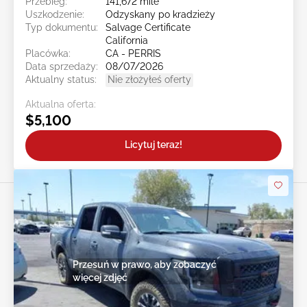
Przebieg:
141,672 mile
Uszkodzenie:
Odzyskany po kradzieży
Typ dokumentu:
Salvage Certificate
California
Placówka:
CA - PERRIS
Data sprzedaży:
08/07/2026
Aktualny status:
Nie złożyłeś oferty
Aktualna oferta:
$5,100
Licytuj teraz!
Przesuń w prawo, aby zobaczyć
więcej zdjęć