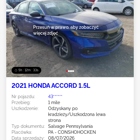
Przesuń w prawo, aby zobaczyć
więcej zdjęć
5h : 12m : 31s
2021 HONDA ACCORD 1.5L
Nr pojazdu:
43******
Przebieg:
1 mile
Uszkodzenie:
Odzyskany po
kradzieży/Uszkodzona lewa
strona
Typ dokumentu:
Salvage Pennsylvania
Placówka:
PA - CONSHOHOCKEN
Data sprzedaży:
08/07/2026