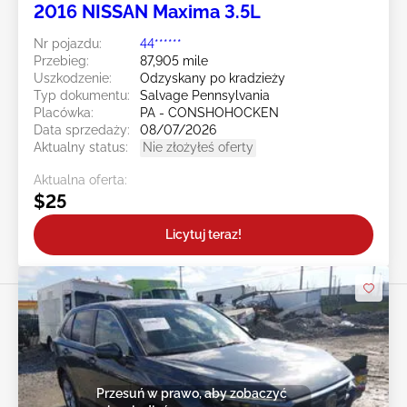
2016 NISSAN Maxima 3.5L
Nr pojazdu:
44******
Przebieg:
87,905 mile
Uszkodzenie:
Odzyskany po kradzieży
Typ dokumentu:
Salvage Pennsylvania
Placówka:
PA - CONSHOHOCKEN
Data sprzedaży:
08/07/2026
Aktualny status:
Nie złożyłeś oferty
Aktualna oferta:
$25
Licytuj teraz!
Przesuń w prawo, aby zobaczyć