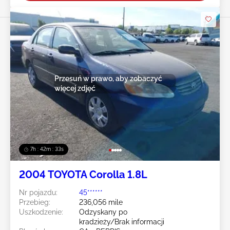
Przesuń w prawo, aby zobaczyć
więcej zdjęć
7h : 42m : 31s
2004 TOYOTA Corolla 1.8L
Nr pojazdu:
45******
Przebieg:
236,056 mile
Uszkodzenie:
Odzyskany po
kradzieży/Brak informacji