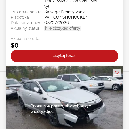
kradzieży/Uszkodzony lewy
tył
Typ dokumentu:
Salvage Pennsylvania
Placówka:
PA - CONSHOHOCKEN
Data sprzedaży:
08/07/2026
Aktualny status:
Nie złożyłeś oferty
Aktualna oferta:
$0
Licytuj teraz!
Przesuń w prawo, aby zobaczyć
więcej zdjęć