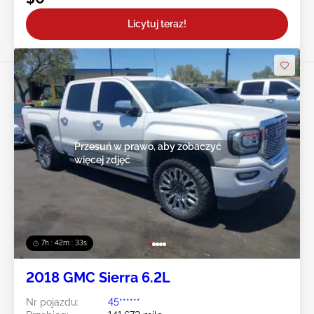
Licytuj teraz!
Przesuń w prawo, aby zobaczyć
więcej zdjęć
7h : 42m : 31s
2018 GMC Sierra 6.2L
Nr pojazdu:
45******