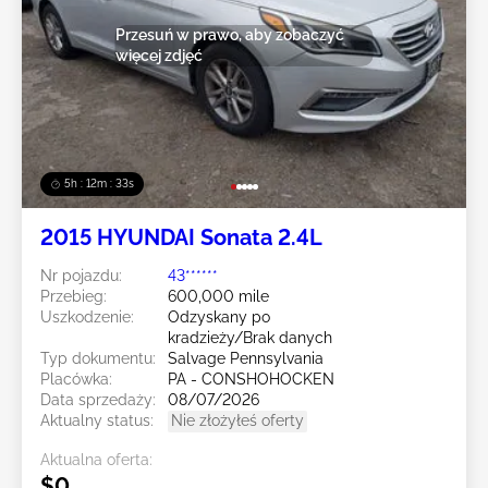
Przesuń w prawo, aby zobaczyć
więcej zdjęć
5h : 12m : 31s
2015 HYUNDAI Sonata 2.4L
Nr pojazdu:
43******
Przebieg:
600,000 mile
Uszkodzenie:
Odzyskany po
kradzieży/Brak danych
Typ dokumentu:
Salvage Pennsylvania
Placówka:
PA - CONSHOHOCKEN
Data sprzedaży:
08/07/2026
Aktualny status:
Nie złożyłeś oferty
Aktualna oferta:
$0