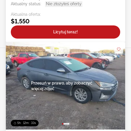
Aktualny status:
Nie złożyłeś oferty
Aktualna oferta:
$1,550
Licytuj teraz!
Przesuń w prawo, aby zobaczyć
więcej zdjęć
5h : 12m : 31s