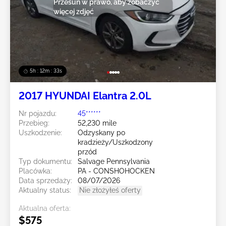
Przesuń w prawo, aby zobaczyć
więcej zdjęć
5h : 12m : 31s
2017 HYUNDAI Elantra 2.0L
Nr pojazdu:
45******
Przebieg:
52,230 mile
Uszkodzenie:
Odzyskany po
kradzieży/Uszkodzony
przód
Typ dokumentu:
Salvage Pennsylvania
Placówka:
PA - CONSHOHOCKEN
Data sprzedaży:
08/07/2026
Aktualny status:
Nie złożyłeś oferty
Aktualna oferta:
$575