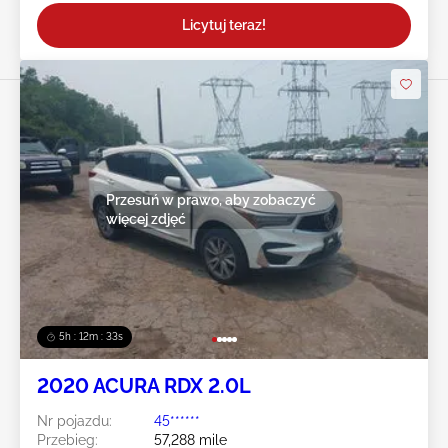
Licytuj teraz!
Przesuń w prawo, aby zobaczyć
więcej zdjęć
5h : 12m : 31s
2020 ACURA RDX 2.0L
Nr pojazdu:
45******
Przebieg:
57,288 mile