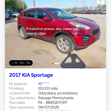
Przesuń w prawo, aby zobaczyć
więcej zdjęć
5h : 12m : 31s
2017 KIA Sportage
Nr pojazdu:
45******
Przebieg:
153,101 mile
Uszkodzenie:
Odzyskany po kradzieży
Typ dokumentu:
Salvage Pennsylvania
Placówka:
PA - BRIDGEPORT
Data sprzedaży:
08/07/2026