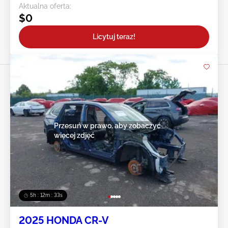
Aktualna oferta:
$0
Licytuj teraz!
Przesuń w prawo, aby zobaczyć
więcej zdjęć
5h : 12m : 31s
2025 HONDA CR-V