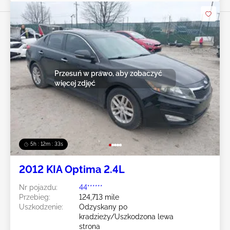
Przesuń w prawo, aby zobaczyć
więcej zdjęć
5h : 12m : 31s
2012 KIA Optima 2.4L
Nr pojazdu:
44******
Przebieg:
124,713 mile
Uszkodzenie:
Odzyskany po
kradzieży/Uszkodzona lewa
strona