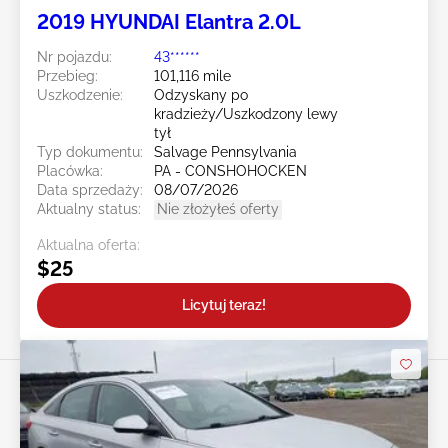
2019 HYUNDAI Elantra 2.0L
Nr pojazdu:
43******
Przebieg:
101,116 mile
Uszkodzenie:
Odzyskany po
kradzieży/Uszkodzony lewy
tył
Typ dokumentu:
Salvage Pennsylvania
Placówka:
PA - CONSHOHOCKEN
Data sprzedaży:
08/07/2026
Aktualny status:
Nie złożyłeś oferty
Aktualna oferta:
$25
Licytuj teraz!