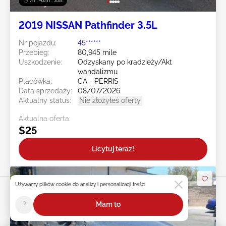
7h : 42m : 31s
2019 NISSAN Pathfinder 3.5L
Nr pojazdu:
45******
Przebieg:
80,945 mile
Uszkodzenie:
Odzyskany po kradzieży/Akt
wandalizmu
Placówka:
CA - PERRIS
Data sprzedaży:
08/07/2026
Aktualny status:
Nie złożyłeś oferty
Aktualna oferta:
$25
Licytuj teraz!
Używamy plików cookie do analizy i personalizacji treści
?
Mam to