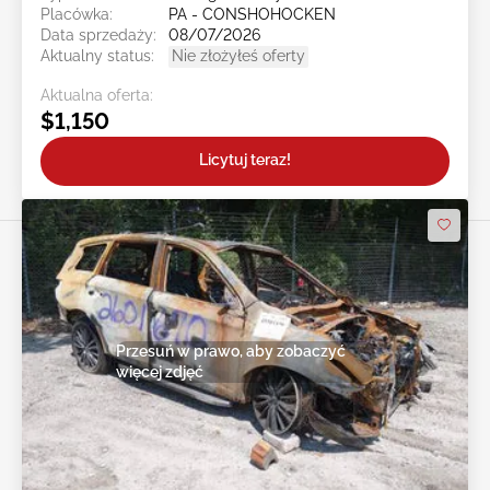
Placówka:
PA - CONSHOHOCKEN
Data sprzedaży:
08/07/2026
Aktualny status:
Nie złożyłeś oferty
Aktualna oferta:
$1,150
Licytuj teraz!
Przesuń w prawo, aby zobaczyć
więcej zdjęć