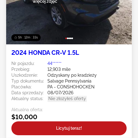
więcej zdjęć
5h : 12m : 31s
2024 HONDA CR-V 1.5L
Nr pojazdu:
44******
Przebieg:
12,903 mile
Uszkodzenie:
Odzyskany po kradzieży
Typ dokumentu:
Salvage Pennsylvania
Placówka:
PA - CONSHOHOCKEN
Data sprzedaży:
08/07/2026
Aktualny status:
Nie złożyłeś oferty
Aktualna oferta:
$10,000
Licytuj teraz!