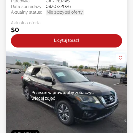
Placówka:
CA - PERRIS
Data sprzedaży:
08/07/2026
Aktualny status:
Nie złożyłeś oferty
Aktualna oferta:
$0
Licytuj teraz!
Przesuń w prawo, aby zobaczyć
więcej zdjęć