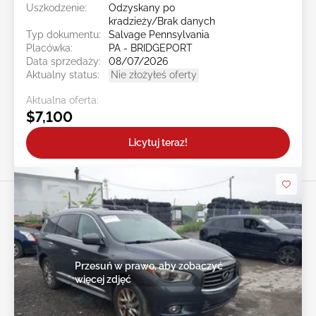
Uszkodzenie:
Odzyskany po
kradzieży/Brak danych
Typ dokumentu:
Salvage Pennsylvania
Placówka:
PA - BRIDGEPORT
Data sprzedaży:
08/07/2026
Aktualny status:
Nie złożyłeś oferty
Aktualna oferta:
$7,100
Licytuj teraz!
Przesuń w prawo, aby zobaczyć
więcej zdjęć