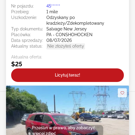
Nr pojazdu:
45******
Przebieg:
1 mile
Uszkodzenie:
Odzyskany po
kradzieży/Zdekompletowany
Typ dokumentu:
Salvage New Jersey
Placówka:
PA - CONSHOHOCKEN
Data sprzedaży:
08/07/2026
Aktualny status:
Nie złożyłeś oferty
Aktualna oferta:
$25
Licytuj teraz!
Przesuń w prawo, aby zobaczyć
więcej zdjęć