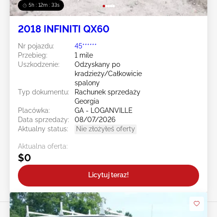
5h : 12m : 31s
2018 INFINITI QX60
Nr pojazdu:
45******
Przebieg:
1 mile
Uszkodzenie:
Odzyskany po
kradzieży/Całkowicie
spalony
Typ dokumentu:
Rachunek sprzedaży
Georgia
Placówka:
GA - LOGANVILLE
Data sprzedaży:
08/07/2026
Aktualny status:
Nie złożyłeś oferty
Aktualna oferta:
$0
Licytuj teraz!