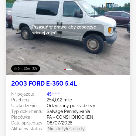
Przesuń w prawo, aby zobaczyć
więcej zdjęć
5h : 12m : 31s
2003 FORD E-350 5.4L
Nr pojazdu:
45******
Przebieg:
254,012 mile
Uszkodzenie:
Odzyskany po kradzieży
Typ dokumentu:
Salvage Pennsylvania
Placówka:
PA - CONSHOHOCKEN
Data sprzedaży:
08/07/2026
Aktualny status:
Nie złożyłeś oferty