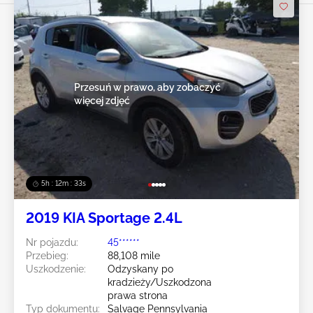
Przesuń w prawo, aby zobaczyć
więcej zdjęć
5h : 12m : 31s
2019 KIA Sportage 2.4L
Nr pojazdu:
45******
Przebieg:
88,108 mile
Uszkodzenie:
Odzyskany po
kradzieży/Uszkodzona
prawa strona
Typ dokumentu:
Salvage Pennsylvania