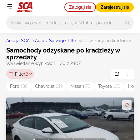
Zaloguj się
Zarejestruj się
Główne wyszukiwanie
Aukcja SCA
>
Auta z Salvage Title
>
Odzyskany po kradzieży
Samochody odzyskane po kradzieży w
sprzedaży
Wyświetlanie wyników 1 - 30 z 2407
Filter
2
Ford
138
Chevrolet
219
Nissan
70
Toyota
130
Hond