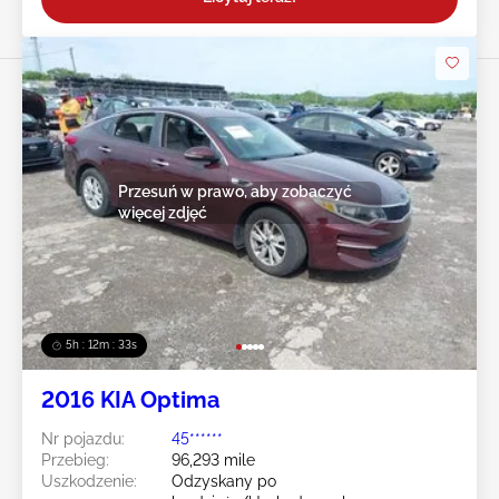
Przesuń w prawo, aby zobaczyć
więcej zdjęć
5h : 12m : 31s
2016 KIA Optima
Nr pojazdu:
45******
Przebieg:
96,293 mile
Uszkodzenie:
Odzyskany po