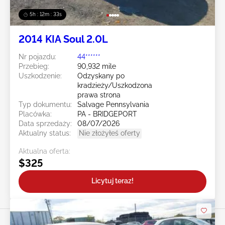
5h : 12m : 31s
2014 KIA Soul 2.0L
Nr pojazdu:
44******
Przebieg:
90,932 mile
Uszkodzenie:
Odzyskany po
kradzieży/Uszkodzona
prawa strona
Typ dokumentu:
Salvage Pennsylvania
Placówka:
PA - BRIDGEPORT
Data sprzedaży:
08/07/2026
Aktualny status:
Nie złożyłeś oferty
Aktualna oferta:
$325
Licytuj teraz!