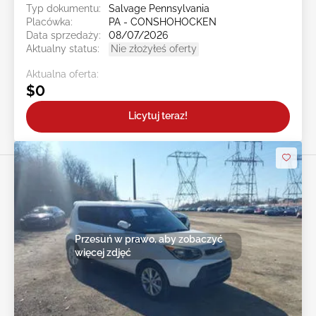
Typ dokumentu:
Salvage Pennsylvania
Placówka:
PA - CONSHOHOCKEN
Data sprzedaży:
08/07/2026
Aktualny status:
Nie złożyłeś oferty
Aktualna oferta:
$0
Licytuj teraz!
Przesuń w prawo, aby zobaczyć
więcej zdjęć