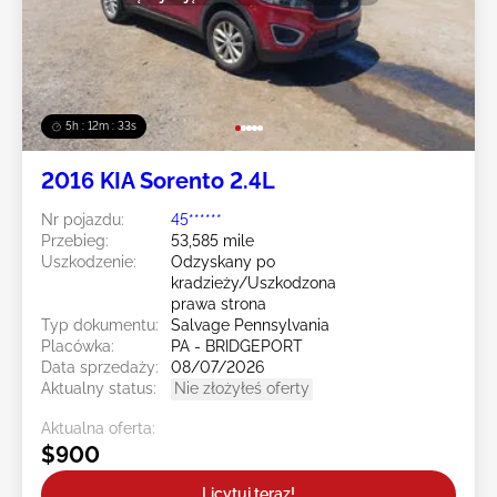
5h : 12m : 31s
2016 KIA Sorento 2.4L
Nr pojazdu:
45******
Przebieg:
53,585 mile
Uszkodzenie:
Odzyskany po
kradzieży/Uszkodzona
prawa strona
Typ dokumentu:
Salvage Pennsylvania
Placówka:
PA - BRIDGEPORT
Data sprzedaży:
08/07/2026
Aktualny status:
Nie złożyłeś oferty
Aktualna oferta:
$900
Licytuj teraz!