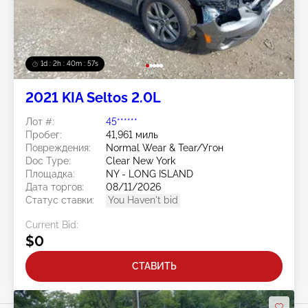
1d : 2h : 40m : 54s
2021 KIA Seltos 2.0L
Лот #:
45******
Пробег:
41,961 миль
Повреждения:
Normal Wear & Tear/Угон
Doc Type:
Clear New York
Площадка:
NY - LONG ISLAND
Дата торгов:
08/11/2026
Статус ставки:
You Haven't bid
Current Bid:
$0
СТАВИТЬ