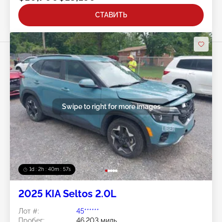
СТАВИТЬ
Swipe to right for more images
1d : 2h : 40m : 54s
2025 KIA Seltos 2.0L
Лот #:
45******
Пробег:
46,203 миль