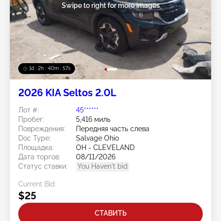
Swipe to right for more images
1d : 2h : 40m : 54s
2026 KIA Seltos 2.0L
Лот #:
45******
Пробег:
5,416 миль
Повреждения:
Передняя часть слева
Doc Type:
Salvage Ohio
Площадка:
OH - CLEVELAND
Дата торгов:
08/11/2026
Статус ставки:
You Haven't bid
Current Bid:
$25
СТАВИТЬ