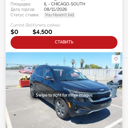
Площадка:
IL - CHICAGO-SOUTH
Дата торгов:
08/11/2026
Статус ставки:
You Haven't bid
Current Bid:
Купить сейчас
$0
$4,500
СТАВИТЬ
Swipe to right for more images