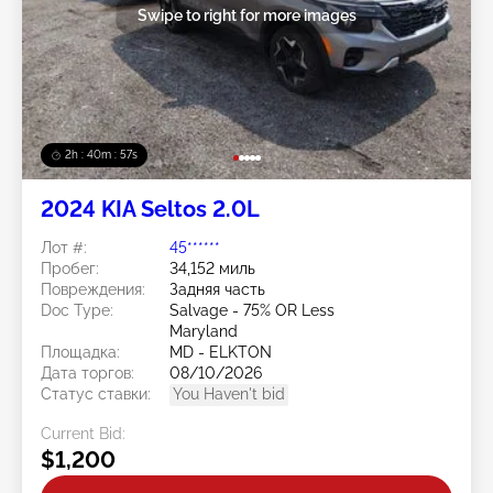
Swipe to right for more images
2h : 40m : 54s
2024 KIA Seltos 2.0L
Лот #:
45******
Пробег:
34,152 миль
Повреждения:
Задняя часть
Doc Type:
Salvage - 75% OR Less
Maryland
Площадка:
MD - ELKTON
Дата торгов:
08/10/2026
Статус ставки:
You Haven't bid
Current Bid:
$1,200