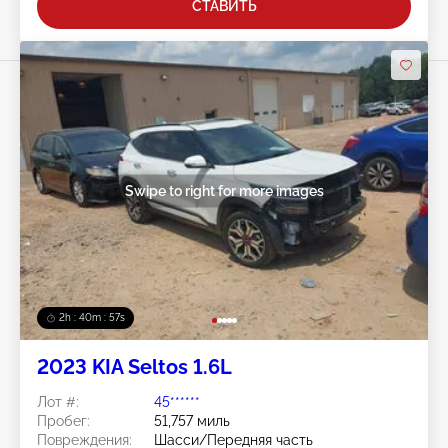
СТАВИТЬ
Swipe to right for more images
2h : 40m : 54s
2023 KIA Seltos 1.6L
Лот #:
45******
Пробег:
51,757 миль
Повреждения:
Шасси/Передняя часть