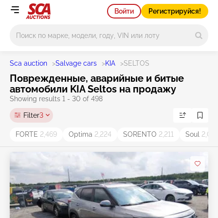
Войти
Регистрируйся!
Main search
Sca auction
>
Salvage cars
>
KIA
>
SELTOS
Поврежденные, аварийные и битые
автомобили KIA Seltos на продажу
Showing results 1 - 30 of 498
Filter
3
FORTE
2,469
Optima
2,224
SORENTO
2,211
Soul
2,07