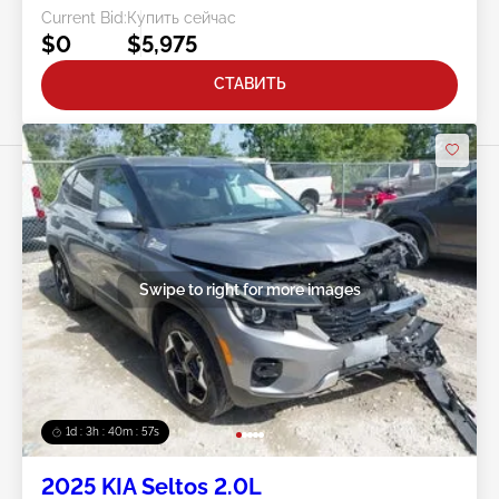
Current Bid:
Купить сейчас
$0
$5,975
СТАВИТЬ
Swipe to right for more images
1d : 3h : 40m : 54s
2025 KIA Seltos 2.0L