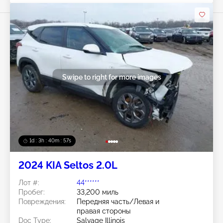
Swipe to right for more images
1d : 3h : 40m : 54s
2024 KIA Seltos 2.0L
Лот #:
44******
Пробег:
33,200 миль
Повреждения:
Передняя часть/Левая и
правая стороны
Doc Type:
Salvage Illinois