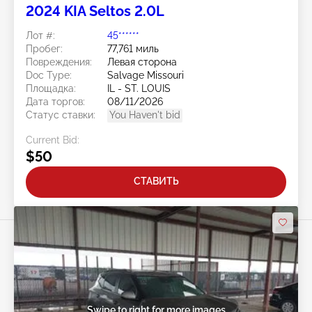
2024 KIA Seltos 2.0L
Лот #:
45******
Пробег:
77,761 миль
Повреждения:
Левая сторона
Doc Type:
Salvage Missouri
Площадка:
IL - ST. LOUIS
Дата торгов:
08/11/2026
Статус ставки:
You Haven't bid
Current Bid:
$50
СТАВИТЬ
Swipe to right for more images