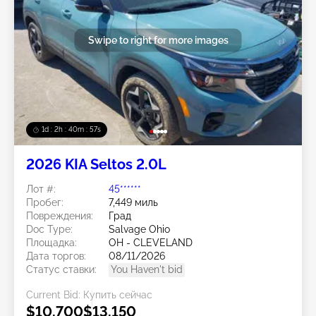
Swipe to right for more images
1d : 2h : 40m : 54s
2026 KIA Seltos 2.0L
Лот #:
45******
Пробег:
7,449 миль
Повреждения:
Град
Doc Type:
Salvage Ohio
Площадка:
OH - CLEVELAND
Дата торгов:
08/11/2026
Статус ставки:
You Haven't bid
Current Bid:
Купить сейчас
$10,700
$13,150