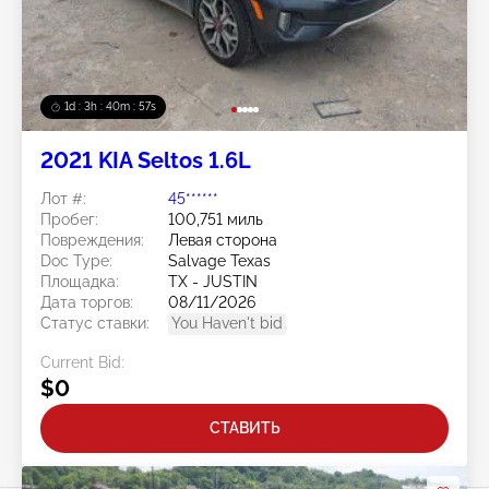
1d : 3h : 40m : 54s
2021 KIA Seltos 1.6L
Лот #:
45******
Пробег:
100,751 миль
Повреждения:
Левая сторона
Doc Type:
Salvage Texas
Площадка:
TX - JUSTIN
Дата торгов:
08/11/2026
Статус ставки:
You Haven't bid
Current Bid:
$0
СТАВИТЬ