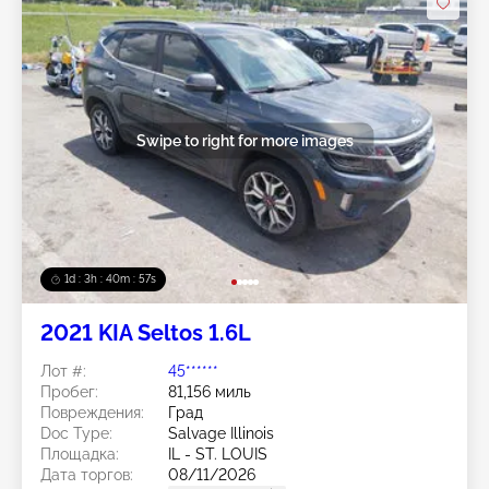
Swipe to right for more images
1d : 3h : 40m : 54s
2021 KIA Seltos 1.6L
Лот #:
45******
Пробег:
81,156 миль
Повреждения:
Град
Doc Type:
Salvage Illinois
Площадка:
IL - ST. LOUIS
Дата торгов:
08/11/2026