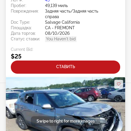
Пробег:
49,139 миль
Повреждения:
Задняя часть/Задняя часть
справа
Doc Type:
Salvage California
Площадка:
CA - FREMONT
Дата торгов:
08/10/2026
Статус ставки:
You Haven't bid
Current Bid:
$25
СТАВИТЬ
Swipe to right for more images