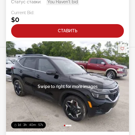
Статус ставки:
You Haven't bid
Current Bid:
$0
СТАВИТЬ
Swipe to right for more images
1d : 3h : 40m : 54s