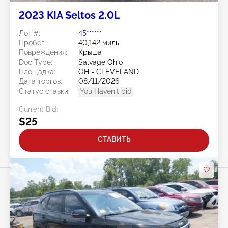
2023 KIA Seltos 2.0L
Лот #:
45******
Пробег:
40,142 миль
Повреждения:
Крыша
Doc Type:
Salvage Ohio
Площадка:
OH - CLEVELAND
Дата торгов:
08/11/2026
Статус ставки:
You Haven't bid
Current Bid:
$25
СТАВИТЬ