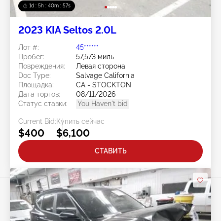
1d : 5h : 40m : 54s
2023 KIA Seltos 2.0L
Лот #:
45******
Пробег:
57,573 миль
Повреждения:
Левая сторона
Doc Type:
Salvage California
Площадка:
CA - STOCKTON
Дата торгов:
08/11/2026
Статус ставки:
You Haven't bid
Current Bid:
Купить сейчас
$400
$6,100
СТАВИТЬ