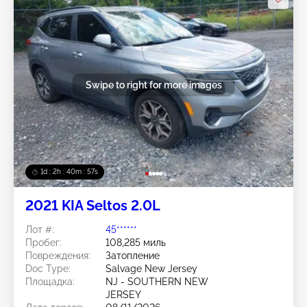
Swipe to right for more images
1d : 2h : 40m : 54s
2021 KIA Seltos 2.0L
Лот #:
45******
Пробег:
108,285 миль
Повреждения:
Затопление
Doc Type:
Salvage New Jersey
Площадка:
NJ - SOUTHERN NEW
JERSEY