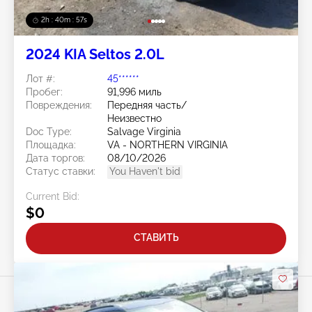
2h : 40m : 54s
2024 KIA Seltos 2.0L
Лот #:
45******
Пробег:
91,996 миль
Повреждения:
Передняя часть/
Неизвестно
Doc Type:
Salvage Virginia
Площадка:
VA - NORTHERN VIRGINIA
Дата торгов:
08/10/2026
Статус ставки:
You Haven't bid
Current Bid:
$0
СТАВИТЬ