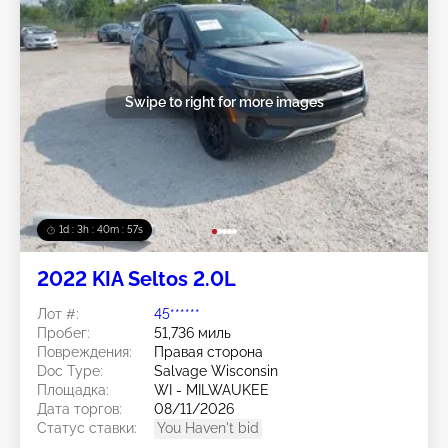
Swipe to right for more images
1d : 3h : 40m : 54s
2022 KIA Seltos 2.0L
Лот #:
45******
Пробег:
51,736 миль
Повреждения:
Правая сторона
Doc Type:
Salvage Wisconsin
Площадка:
WI - MILWAUKEE
Дата торгов:
08/11/2026
Статус ставки:
You Haven't bid