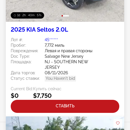
1d : 2h : 40m : 54s
2025 KIA Seltos 2.0L
Лот #:
45******
Пробег:
7,772 миль
Повреждения:
Левая и правая стороны
Doc Type:
Salvage New Jersey
Площадка:
NJ - SOUTHERN NEW
JERSEY
Дата торгов:
08/11/2026
Статус ставки:
You Haven't bid
Current Bid:
Купить сейчас
$0
$7,750
СТАВИТЬ