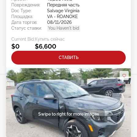
Повреждения:
Передняя часть
Doc Type:
Salvage Virginia
Площадка:
VA - ROANOKE
Дата торгов:
08/11/2026
Статус ставки:
You Haven't bid
Current Bid:
Купить сейчас
$0
$6,600
СТАВИТЬ
Swipe to right for more images