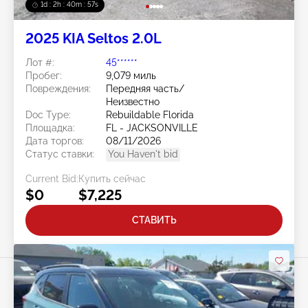
1d : 2h : 40m : 54s
2025 KIA Seltos 2.0L
Лот #:
45******
Пробег:
9,079 миль
Повреждения:
Передняя часть/
Неизвестно
Doc Type:
Rebuildable Florida
Площадка:
FL - JACKSONVILLE
Дата торгов:
08/11/2026
Статус ставки:
You Haven't bid
Current Bid:
Купить сейчас
$0
$7,225
СТАВИТЬ