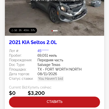
1d : 3h : 40m : 54s
2021 KIA Seltos 2.0L
Лот #:
45******
Пробег:
69,051 миль
Повреждения:
Передняя часть
Doc Type:
Salvage Texas
Площадка:
TX - FORT WORTH NORTH
Дата торгов:
08/11/2026
Статус ставки:
You Haven't bid
Current Bid:
Купить сейчас
$0
$3,200
СТАВИТЬ