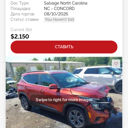
Doc Type:
Salvage North Carolina
Площадка:
NC - CONCORD
Дата торгов:
08/10/2026
Статус ставки:
You Haven't bid
Current Bid:
$2,150
СТАВИТЬ
Swipe to right for more images