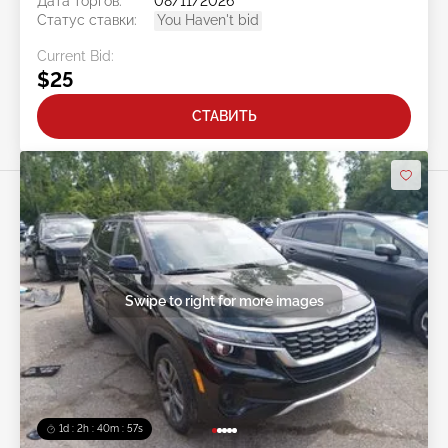
Дата торгов:
08/11/2026
Статус ставки:
You Haven't bid
Current Bid:
$25
СТАВИТЬ
Swipe to right for more images
1d : 2h : 40m : 54s