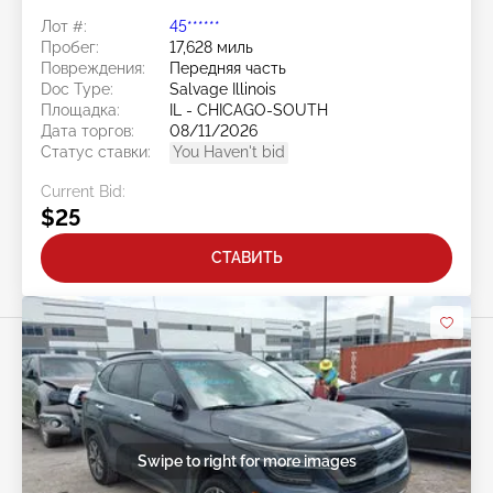
Лот #:
45******
Пробег:
17,628 миль
Повреждения:
Передняя часть
Doc Type:
Salvage Illinois
Площадка:
IL - CHICAGO-SOUTH
Дата торгов:
08/11/2026
Статус ставки:
You Haven't bid
Current Bid:
$25
СТАВИТЬ
Swipe to right for more images