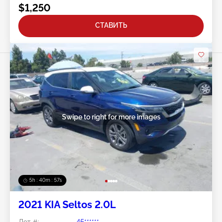
$1,250
СТАВИТЬ
Swipe to right for more images
5h : 40m : 54s
2021 KIA Seltos 2.0L
Лот #:
45******