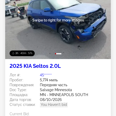
Swipe to right for more images
3h : 40m : 54s
2025 KIA Seltos 2.0L
Лот #:
45******
Пробег:
5,774 миль
Повреждения:
Передняя часть
Doc Type:
Salvage Minnesota
Площадка:
MN - MINNEAPOLIS SOUTH
Дата торгов:
08/10/2026
Статус ставки:
You Haven't bid
Current Bid: