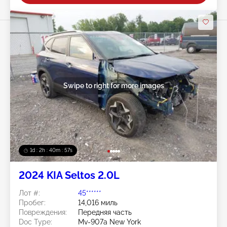
Swipe to right for more images
1d : 2h : 40m : 54s
2024 KIA Seltos 2.0L
Лот #:
45******
Пробег:
14,016 миль
Повреждения:
Передняя часть
Doc Type:
Mv-907a New York