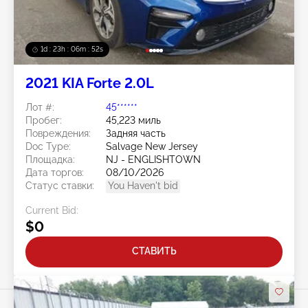
1d : 23h : 06m : 50s
2021 KIA Forte 2.0L
Лот #:
45******
Пробег:
45,223 миль
Повреждения:
Задняя часть
Doc Type:
Salvage New Jersey
Площадка:
NJ - ENGLISHTOWN
Дата торгов:
08/10/2026
Статус ставки:
You Haven't bid
Current Bid:
$0
СТАВИТЬ