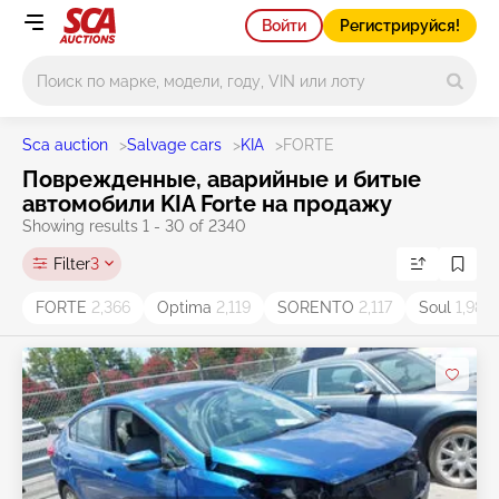
Войти
Регистрируйся!
Main search
Sca auction
>
Salvage cars
>
KIA
>
FORTE
Поврежденные, аварийные и битые
автомобили KIA Forte на продажу
Showing results 1 - 30 of 2340
Filter
3
FORTE
2,366
Optima
2,119
SORENTO
2,117
Soul
1,986