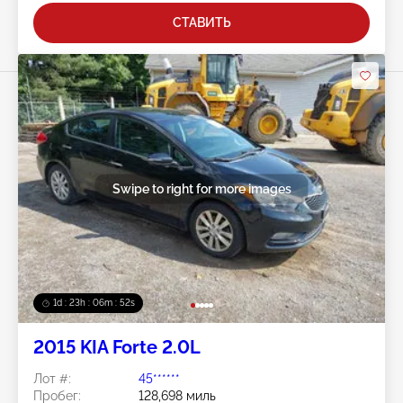
СТАВИТЬ
Swipe to right for more images
1d : 23h : 06m : 50s
2015 KIA Forte 2.0L
Лот #:
45******
Пробег:
128,698 миль