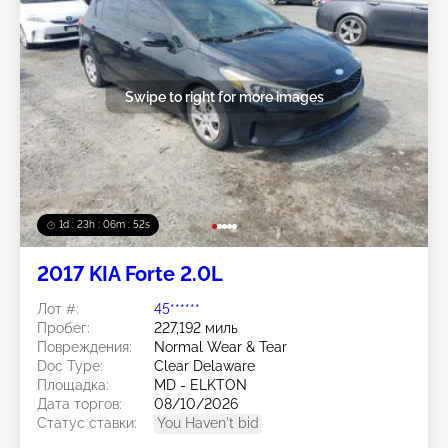
Swipe to right for more images
1d : 23h : 06m : 50s
2017 KIA Forte 2.0L
Лот #:
45******
Пробег:
227,192 миль
Повреждения:
Normal Wear & Tear
Doc Type:
Clear Delaware
Площадка:
MD - ELKTON
Дата торгов:
08/10/2026
Статус ставки:
You Haven't bid