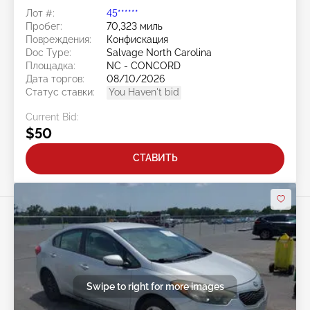
Лот #:
45******
Пробег:
70,323 миль
Повреждения:
Конфискация
Doc Type:
Salvage North Carolina
Площадка:
NC - CONCORD
Дата торгов:
08/10/2026
Статус ставки:
You Haven't bid
Current Bid:
$50
СТАВИТЬ
Swipe to right for more images