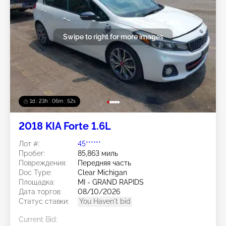
Swipe to right for more images
1d : 23h : 06m : 50s
2018 KIA Forte 1.6L
Лот #:
45******
Пробег:
85,863 миль
Повреждения:
Передняя часть
Doc Type:
Clear Michigan
Площадка:
MI - GRAND RAPIDS
Дата торгов:
08/10/2026
Статус ставки:
You Haven't bid
Current Bid: