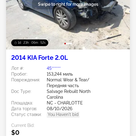
Swipe to right for more images
1d : 23h : 06m : 50s
2014 KIA Forte 2.0L
Лот #:
45******
Пробег:
153,244 миль
Повреждения:
Normal Wear & Tear/
Передняя часть
Doc Type:
Salvage Rebuilt North
Carolina
Площадка:
NC - CHARLOTTE
Дата торгов:
08/10/2026
Статус ставки:
You Haven't bid
Current Bid:
$0