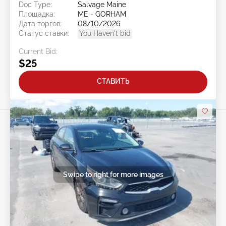
Doc Type:
Salvage Maine
Площадка:
ME - GORHAM
Дата торгов:
08/10/2026
Статус ставки:
You Haven't bid
Current Bid:
$25
СТАВИТЬ
Swipe to right for more images