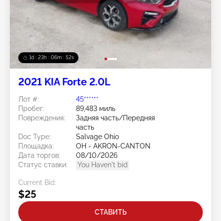
1d : 23h : 06m : 50s
2021 KIA Forte 2.0L
Лот #:
45******
Пробег:
89,483 миль
Повреждения:
Задняя часть/Передняя
часть
Doc Type:
Salvage Ohio
Площадка:
OH - AKRON-CANTON
Дата торгов:
08/10/2026
Статус ставки:
You Haven't bid
Current Bid:
$25
СТАВИТЬ