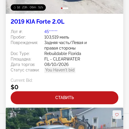
1d : 23h : 06m : 50s
2019 KIA Forte 2.0L
Лот #:
45******
Пробег:
103,519 миль
Повреждения:
Задняя часть/Левая и
правая стороны
Doc Type:
Rebuildable Florida
Площадка:
FL - CLEARWATER
Дата торгов:
08/10/2026
Статус ставки:
You Haven't bid
Current Bid:
$0
СТАВИТЬ