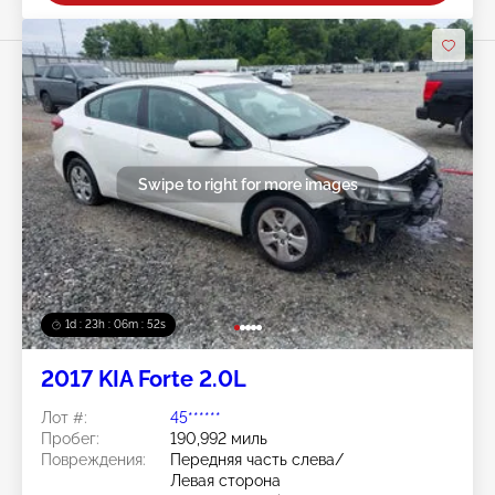
Swipe to right for more images
1d : 23h : 06m : 50s
2017 KIA Forte 2.0L
Лот #:
45******
Пробег:
190,992 миль
Повреждения:
Передняя часть слева/
Левая сторона