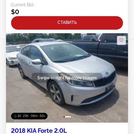
Current Bid:
$0
СТАВИТЬ
Swipe to right for more images
1d : 23h : 06m : 50s
2018 KIA Forte 2.0L