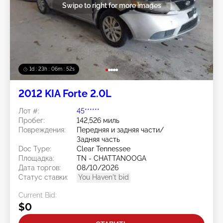
Swipe to right for more images
1d : 23h : 06m : 50s
2012 KIA Forte 2.0L
Лот #:
45******
Пробег:
142,526 миль
Повреждения:
Передняя и задняя части/
Задняя часть
Doc Type:
Clear Tennessee
Площадка:
TN - CHATTANOOGA
Дата торгов:
08/10/2026
Статус ставки:
You Haven't bid
Current Bid:
$0