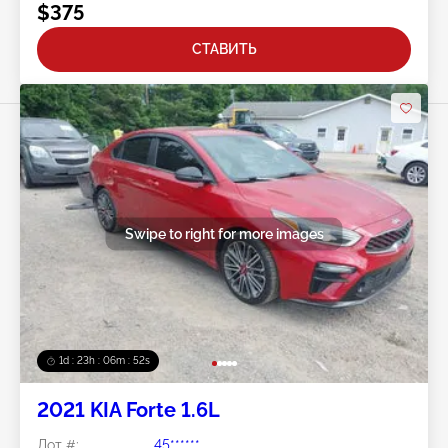
$375
СТАВИТЬ
Swipe to right for more images
1d : 23h : 06m : 50s
2021 KIA Forte 1.6L
Лот #:
45******