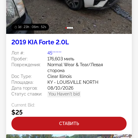
1d : 23h : 06m : 50s
2019 KIA Forte 2.0L
Лот #:
45******
Пробег:
176,603 миль
Повреждения:
Normal Wear & Tear/Левая
сторона
Doc Type:
Clear Illinois
Площадка:
KY - LOUISVILLE NORTH
Дата торгов:
08/10/2026
Статус ставки:
You Haven't bid
Current Bid:
$25
СТАВИТЬ