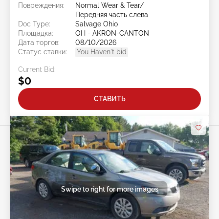
Повреждения:
Normal Wear & Tear/
Передняя часть слева
Doc Type:
Salvage Ohio
Площадка:
OH - AKRON-CANTON
Дата торгов:
08/10/2026
Статус ставки:
You Haven't bid
Current Bid:
$0
СТАВИТЬ
Swipe to right for more images