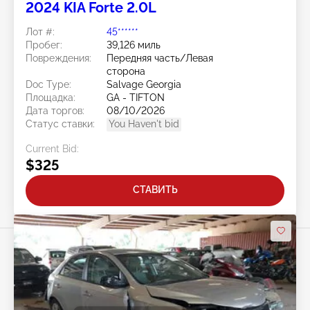
2024 KIA Forte 2.0L
Лот #:
45******
Пробег:
39,126 миль
Повреждения:
Передняя часть/Левая
сторона
Doc Type:
Salvage Georgia
Площадка:
GA - TIFTON
Дата торгов:
08/10/2026
Статус ставки:
You Haven't bid
Current Bid:
$325
СТАВИТЬ