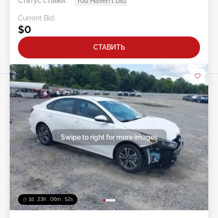
Статус ставки:
You Haven't bid
Current Bid:
$0
СТАВИТЬ
Swipe to right for more images
1d : 23h : 06m : 50s