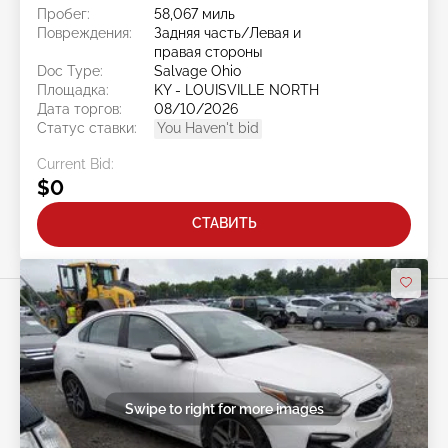
Пробег:
58,067 миль
Повреждения:
Задняя часть/Левая и
правая стороны
Doc Type:
Salvage Ohio
Площадка:
KY - LOUISVILLE NORTH
Дата торгов:
08/10/2026
Статус ставки:
You Haven't bid
Current Bid:
$0
СТАВИТЬ
Swipe to right for more images