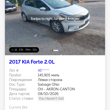
Swipe to right for more images
1d : 23h : 06m : 50s
2017 KIA Forte 2.0L
Лот #:
45******
Пробег:
145,905 миль
Повреждения:
Левая сторона
Doc Type:
Salvage Ohio
Площадка:
OH - AKRON-CANTON
Дата торгов:
08/10/2026
Статус ставки:
You Haven't bid
Current Bid: