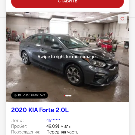
СТАВИТЬ
Swipe to right for more images
1d : 23h : 06m : 50s
2020 KIA Forte 2.0L
Лот #:
45******
Пробег:
49,091 миль
Повреждения:
Передняя часть