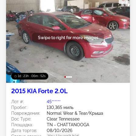
Swipe to right for more images
1d : 23h : 06m : 50s
2015 KIA Forte 2.0L
Лот #:
45******
Пробег:
130,365 миль
Повреждения:
Normal Wear & Tear/Крыша
Doc Type:
Clear Tennessee
Площадка:
TN - CHATTANOOGA
Дата торгов:
08/10/2026