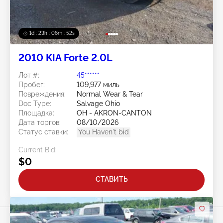
1d : 23h : 06m : 50s
2010 KIA Forte 2.0L
Лот #:
45******
Пробег:
109,977 миль
Повреждения:
Normal Wear & Tear
Doc Type:
Salvage Ohio
Площадка:
OH - AKRON-CANTON
Дата торгов:
08/10/2026
Статус ставки:
You Haven't bid
Current Bid:
$0
СТАВИТЬ