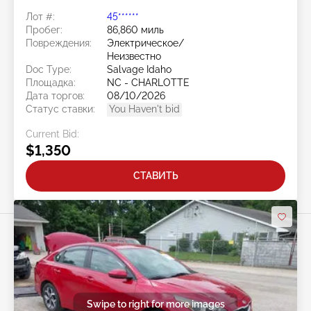
Лот #:
45******
Пробег:
86,860 миль
Повреждения:
Электрическое/
Неизвестно
Doc Type:
Salvage Idaho
Площадка:
NC - CHARLOTTE
Дата торгов:
08/10/2026
Статус ставки:
You Haven't bid
Current Bid:
$1,350
СТАВИТЬ
Swipe to right for more images