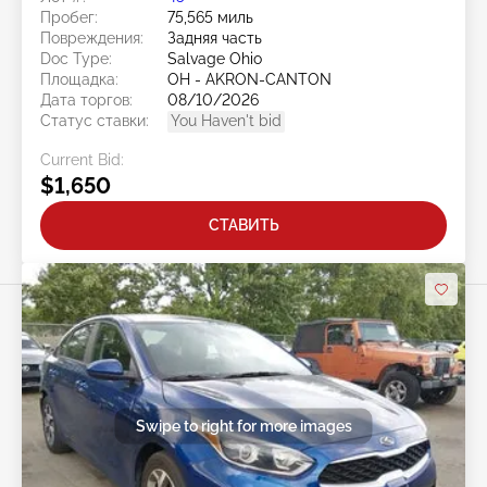
Пробег:
75,565 миль
Повреждения:
Задняя часть
Doc Type:
Salvage Ohio
Площадка:
OH - AKRON-CANTON
Дата торгов:
08/10/2026
Статус ставки:
You Haven't bid
Current Bid:
$1,650
СТАВИТЬ
Swipe to right for more images