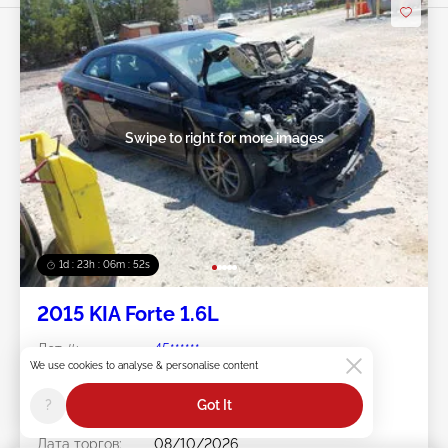
Swipe to right for more images
1d : 23h : 06m : 50s
2015 KIA Forte 1.6L
Лот #:
45******
We use cookies to analyse & personalise content
Пробег:
139,068 миль
Повреждения:
Передняя часть
?
Got It
Doc Type:
Salvage South Carolina
Площадка:
NC - CONCORD
Дата торгов:
08/10/2026