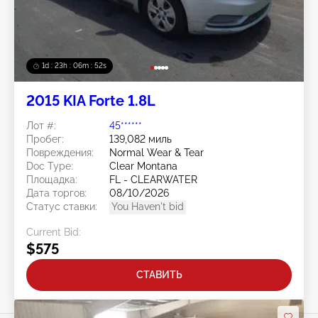
1d : 23h : 06m : 50s
2015 KIA Forte 1.8L
Лот #:
45******
Пробег:
139,082 миль
Повреждения:
Normal Wear & Tear
Doc Type:
Clear Montana
Площадка:
FL - CLEARWATER
Дата торгов:
08/10/2026
Статус ставки:
You Haven't bid
Current Bid:
$575
СТАВИТЬ