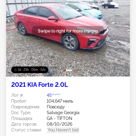
Swipe to right for more images
1d : 23h : 06m : 50s
2021 KIA Forte 2.0L
Лот #:
45******
Пробег:
104,647 миль
Повреждения:
Повсюду
Doc Type:
Salvage Georgia
Площадка:
GA - TIFTON
Дата торгов:
08/10/2026
Статус ставки:
You Haven't bid