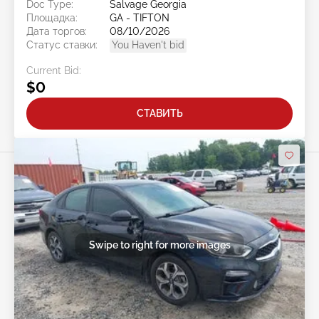
Doc Type:
Salvage Georgia
Площадка:
GA - TIFTON
Дата торгов:
08/10/2026
Статус ставки:
You Haven't bid
Current Bid:
$0
СТАВИТЬ
Swipe to right for more images