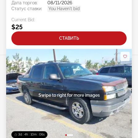
Дата торгов:
08/11/2026
Статус ставки:
You Haven't bid
Current Bid:
$25
СТАВИТЬ
Swipe to right for more images
3d : 4h : 10m : 03s