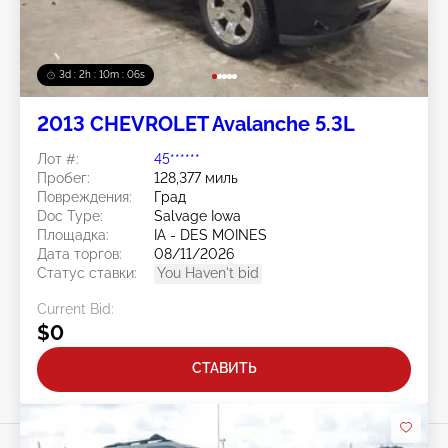
3d : 2h : 10m : 03s
2013 CHEVROLET Avalanche 5.3L
Лот #:
45******
Пробег:
128,377 миль
Повреждения:
Град
Doc Type:
Salvage Iowa
Площадка:
IA - DES MOINES
Дата торгов:
08/11/2026
Статус ставки:
You Haven't bid
Current Bid:
$0
СТАВИТЬ