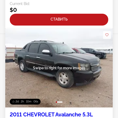
Current Bid:
$0
СТАВИТЬ
Swipe to right for more images
2d : 2h : 10m : 03s
2011 CHEVROLET Avalanche 5.3L