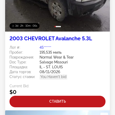
3d : 2h : 10m : 03s
2003 CHEVROLET Avalanche 5.3L
Лот #:
45******
Пробег:
195,535 миль
Повреждения:
Normal Wear & Tear
Doc Type:
Salvage Missouri
Площадка:
IL - ST. LOUIS
Дата торгов:
08/11/2026
Статус ставки:
You Haven't bid
Current Bid:
$0
СТАВИТЬ