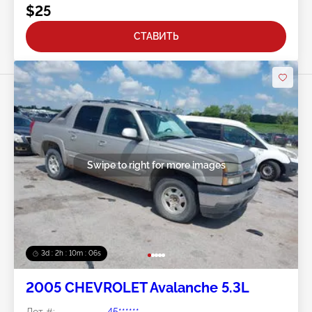
$25
СТАВИТЬ
Swipe to right for more images
3d : 2h : 10m : 03s
2005 CHEVROLET Avalanche 5.3L