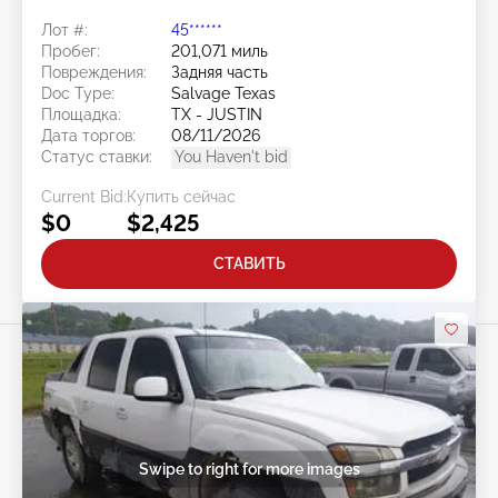
Лот #:
45******
Пробег:
201,071 миль
Повреждения:
Задняя часть
Doc Type:
Salvage Texas
Площадка:
TX - JUSTIN
Дата торгов:
08/11/2026
Статус ставки:
You Haven't bid
Current Bid:
Купить сейчас
$0
$2,425
СТАВИТЬ
Swipe to right for more images