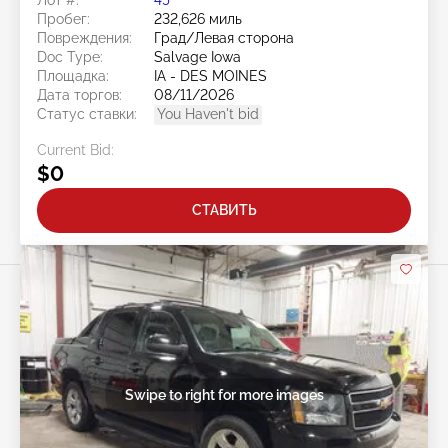
Лот #:
45******
Пробег:
232,626 миль
Повреждения:
Град/Левая сторона
Doc Type:
Salvage Iowa
Площадка:
IA - DES MOINES
Дата торгов:
08/11/2026
Статус ставки:
You Haven't bid
Current Bid:
$0
СТАВИТЬ
Swipe to right for more images