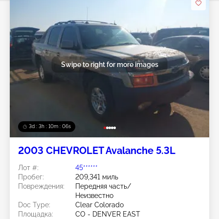
Swipe to right for more images
3d : 3h : 10m : 03s
2003 CHEVROLET Avalanche 5.3L
Лот #:
45******
Пробег:
209,341 миль
Повреждения:
Передняя часть/
Неизвестно
Doc Type:
Clear Colorado
Площадка:
CO - DENVER EAST