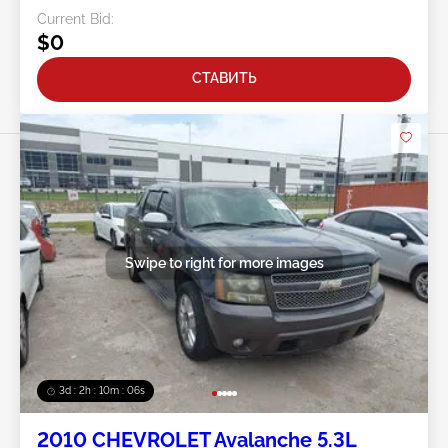
Current Bid:
$0
СТАВИТЬ
Swipe to right for more images
3d : 2h : 10m : 03s
2010 CHEVROLET Avalanche 5.3L