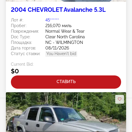
2004 CHEVROLET Avalanche 5.3L
Лот #:
45******
Пробег:
216,070 миль
Повреждения:
Normal Wear & Tear
Doc Type:
Clear North Carolina
Площадка:
NC - WILMINGTON
Дата торгов:
08/11/2026
Статус ставки:
You Haven't bid
Current Bid:
$0
СТАВИТЬ