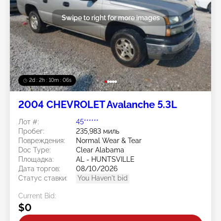
Swipe to right for more images
2d : 2h : 10m : 03s
2004 CHEVROLET Avalanche 5.3L
Лот #:
45******
Пробег:
235,983 миль
Повреждения:
Normal Wear & Tear
Doc Type:
Clear Alabama
Площадка:
AL - HUNTSVILLE
Дата торгов:
08/10/2026
Статус ставки:
You Haven't bid
Current Bid:
$0