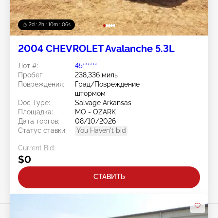
2d : 2h : 10m : 03s
2004 CHEVROLET Avalanche 5.3L
Лот #:
45******
Пробег:
238,336 миль
Повреждения:
Град/Повреждение
штормом
Doc Type:
Salvage Arkansas
Площадка:
MO - OZARK
Дата торгов:
08/10/2026
Статус ставки:
You Haven't bid
Current Bid:
$0
СТАВИТЬ