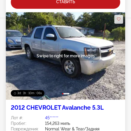
СТАВИТЬ
Swipe to right for more images
3d : 1h : 10m : 03s
2012 CHEVROLET Avalanche 5.3L
Лот #:
45******
Пробег:
154,263 миль
Повреждения:
Normal Wear & Tear/Задняя