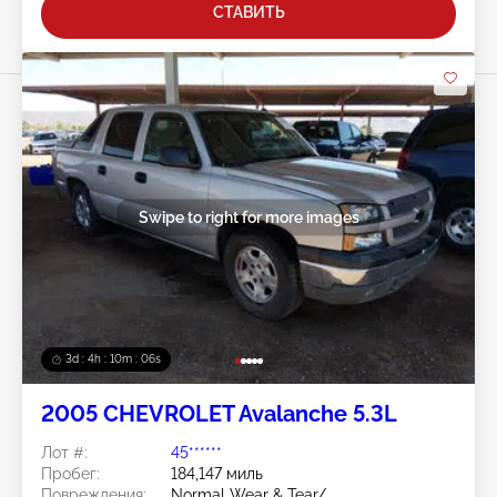
СТАВИТЬ
Swipe to right for more images
3d : 4h : 10m : 03s
2005 CHEVROLET Avalanche 5.3L
Лот #:
45******
Пробег:
184,147 миль
Повреждения:
Normal Wear & Tear/