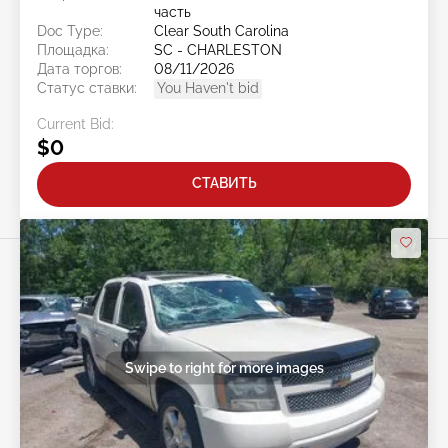
часть
Doc Type:
Clear South Carolina
Площадка:
SC - CHARLESTON
Дата торгов:
08/11/2026
Статус ставки:
You Haven't bid
Current Bid:
$0
СТАВИТЬ
Swipe to right for more images