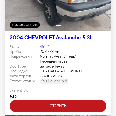
2d : 2h : 10m : 03s
2004 CHEVROLET Avalanche 5.3L
Лот #:
45******
Пробег:
208,883 миль
Повреждения:
Normal Wear & Tear/
Передняя часть
Doc Type:
Salvage Texas
Площадка:
TX - DALLAS/FT WORTH
Дата торгов:
08/10/2026
Статус ставки:
You Haven't bid
Current Bid:
$0
СТАВИТЬ