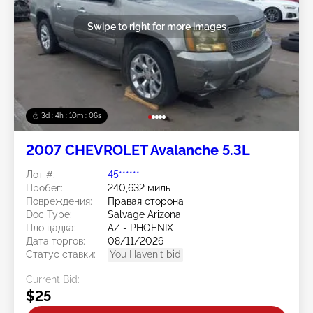
Swipe to right for more images
3d : 4h : 10m : 03s
2007 CHEVROLET Avalanche 5.3L
Лот #:
45******
Пробег:
240,632 миль
Повреждения:
Правая сторона
Doc Type:
Salvage Arizona
Площадка:
AZ - PHOENIX
Дата торгов:
08/11/2026
Статус ставки:
You Haven't bid
Current Bid:
$25