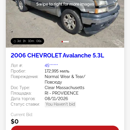
Swipe to right for more images
3d : 1h : 10m : 03s
2006 CHEVROLET Avalanche 5.3L
Лот #:
45******
Пробег:
172,995 миль
Повреждения:
Normal Wear & Tear/
Повсюду
Doc Type:
Clear Massachusetts
Площадка:
RI - PROVIDENCE
Дата торгов:
08/11/2026
Статус ставки:
You Haven't bid
Current Bid:
$0