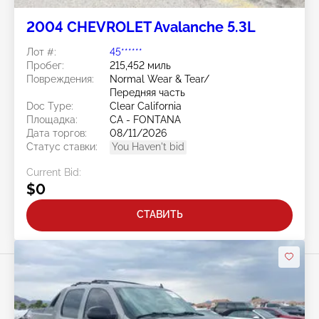
2004 CHEVROLET Avalanche 5.3L
Лот #:
45******
Пробег:
215,452 миль
Повреждения:
Normal Wear & Tear/
Передняя часть
Doc Type:
Clear California
Площадка:
CA - FONTANA
Дата торгов:
08/11/2026
Статус ставки:
You Haven't bid
Current Bid:
$0
СТАВИТЬ