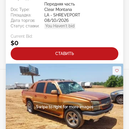
Передняя часть
Doc Type:
Clear Montana
Площадка:
LA - SHREVEPORT
Дата торгов:
08/10/2026
Статус ставки:
You Haven't bid
Current Bid:
$0
СТАВИТЬ
Swipe to right for more images