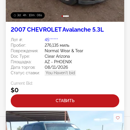
3d : 4h : 10m : 03s
2007 CHEVROLET Avalanche 5.3L
Лот #:
45******
Пробег:
276,135 миль
Повреждения:
Normal Wear & Tear
Doc Type:
Clear Arizona
Площадка:
AZ - PHOENIX
Дата торгов:
08/11/2026
Статус ставки:
You Haven't bid
Current Bid:
$0
СТАВИТЬ