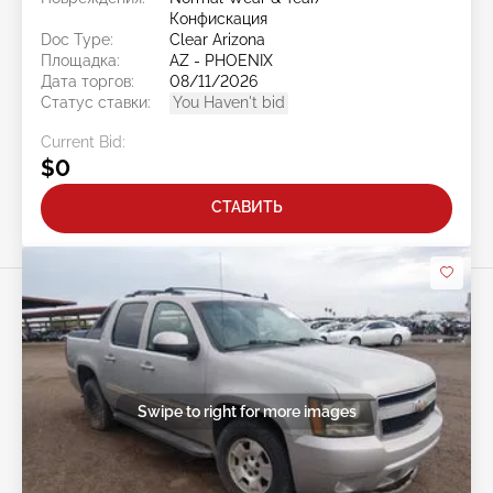
Конфискация
Doc Type:
Clear Arizona
Площадка:
AZ - PHOENIX
Дата торгов:
08/11/2026
Статус ставки:
You Haven't bid
Current Bid:
$0
СТАВИТЬ
Swipe to right for more images