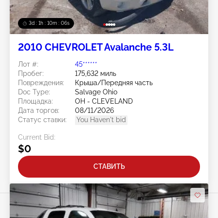
3d : 1h : 10m : 03s
2010 CHEVROLET Avalanche 5.3L
Лот #:
45******
Пробег:
175,632 миль
Повреждения:
Крыша/Передняя часть
Doc Type:
Salvage Ohio
Площадка:
OH - CLEVELAND
Дата торгов:
08/11/2026
Статус ставки:
You Haven't bid
Current Bid:
$0
СТАВИТЬ