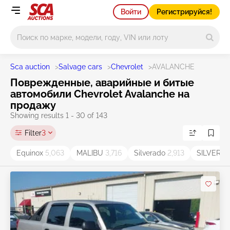
Войти
Регистрируйся!
Main search
Sca auction
>
Salvage cars
>
Chevrolet
>
AVALANCHE
Поврежденные, аварийные и битые
автомобили Chevrolet Avalanche на
продажу
Showing results 1 - 30 of 143
Filter
3
Equinox
5,063
MALIBU
3,716
Silverado
2,913
SILVERA