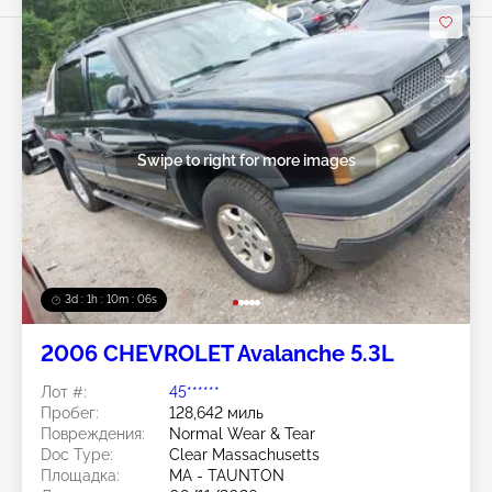
Swipe to right for more images
3d : 1h : 10m : 03s
2006 CHEVROLET Avalanche 5.3L
Лот #:
45******
Пробег:
128,642 миль
Повреждения:
Normal Wear & Tear
Doc Type:
Clear Massachusetts
Площадка:
MA - TAUNTON