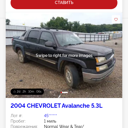
СТАВИТЬ
Swipe to right for more images
2d : 2h : 10m : 03s
2004 CHEVROLET Avalanche 5.3L
Лот #:
45******
Пробег:
1 миль
Повреждения:
Normal Wear & Tear/