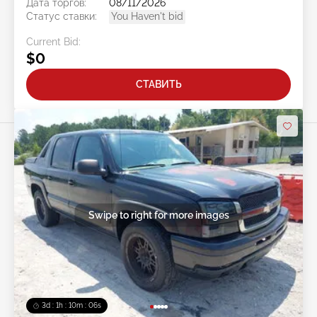
Дата торгов:
08/11/2026
Статус ставки:
You Haven't bid
Current Bid:
$0
СТАВИТЬ
Swipe to right for more images
3d : 1h : 10m : 03s