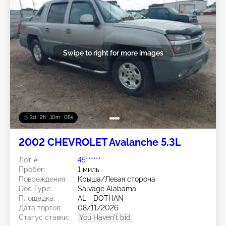
Swipe to right for more images
3d : 2h : 10m : 03s
2002 CHEVROLET Avalanche 5.3L
Лот #:
45******
Пробег:
1 миль
Повреждения:
Крыша/Левая сторона
Doc Type:
Salvage Alabama
Площадка:
AL - DOTHAN
Дата торгов:
08/11/2026
Статус ставки:
You Haven't bid