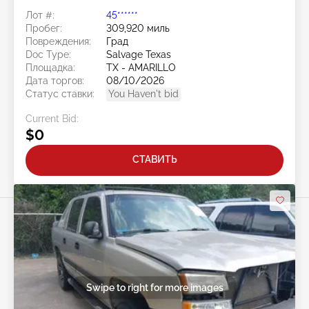
Лот #:
45******
Пробег:
309,920 миль
Повреждения:
Град
Doc Type:
Salvage Texas
Площадка:
TX - AMARILLO
Дата торгов:
08/10/2026
Статус ставки:
You Haven't bid
Current Bid:
$0
СТАВИТЬ
Swipe to right for more images