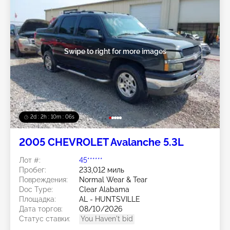
Swipe to right for more images
2d : 2h : 10m : 03s
2005 CHEVROLET Avalanche 5.3L
Лот #:
45******
Пробег:
233,012 миль
Повреждения:
Normal Wear & Tear
Doc Type:
Clear Alabama
Площадка:
AL - HUNTSVILLE
Дата торгов:
08/10/2026
Статус ставки:
You Haven't bid