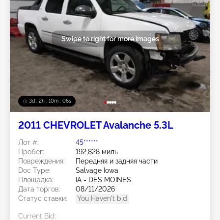
Swipe to right for more images
3d : 2h : 10m : 03s
2011 CHEVROLET Avalanche 5.3L
Лот #:
45******
Пробег:
192,828 миль
Повреждения:
Передняя и задняя части
Doc Type:
Salvage Iowa
Площадка:
IA - DES MOINES
Дата торгов:
08/11/2026
Статус ставки:
You Haven't bid
Current Bid: