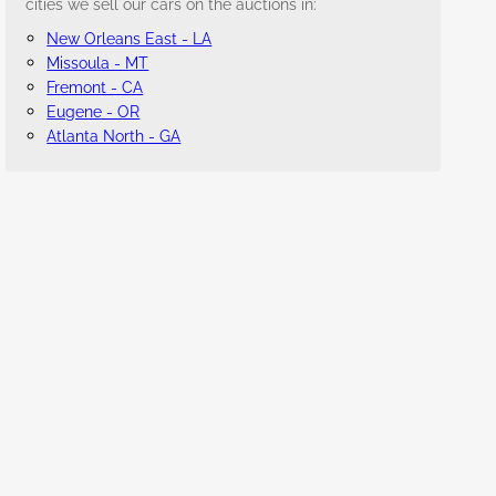
cities we sell our cars on the auctions in:
New Orleans East - LA
Missoula - MT
Fremont - CA
Eugene - OR
Atlanta North - GA