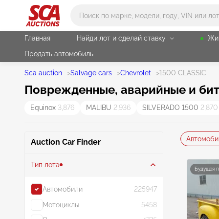
Main search
Главная
Найди лот и сделай ставку
Жи
Продать автомобиль
Sca auction
>
Salvage cars
>
Chevrolet
>
1500 CLASSIC
Поврежденные, аварийные и биты
Equinox
3,876
MALIBU
2,936
SILVERADO 1500
2,870
Автомоби
Auction Car Finder
Тип лота
Будущая 
Автомобили
225947
Мотоциклы
5458