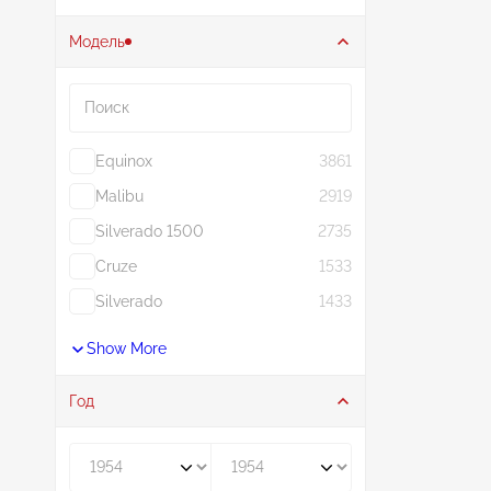
Модель
Поиск
Equinox
3861
Malibu
2919
Silverado 1500
2735
Cruze
1533
Silverado
1433
Show More
Год
Год от
Год до