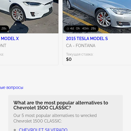
: 27s
4d : 0h : 40m : 27s
 MODEL X
2015 TESLA MODEL S
ONT
CA - FONTANA
ка:
Текущая ставка:
$0
ные вопросы
What are the most popular alternatives to
Chevrolet 1500 CLASSIC?
Our 5 most popular alternatives to wrecked
Chevrolet 1500 CLASSIC:
CHEVROLET SILVERADO