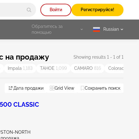
Войти
Регистрируйся!
Обратитесь за
Russian
selected
помощью
c на продажу
Showing results 1 - 1 of 1
3
Impala
1,183
TAHOE
1,099
CAMARO
816
Colorado
792
Дата продажи
Grid View
Сохранить поиск
500 CLASSIC
OUSTON-NORTH
 продажа