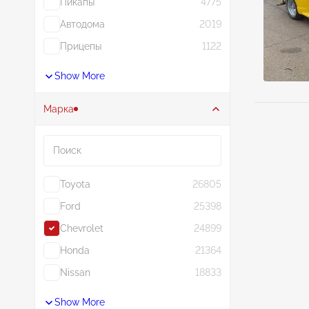
Пикапы
4775
Автодома
2019
Прицепы
1122
Show More
Марка
Поиск
Toyota
26805
Ford
25398
Chevrolet
24899
Honda
21364
Nissan
18833
Show More