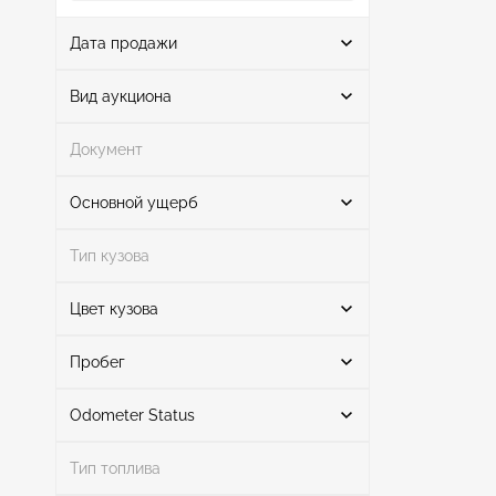
Дата продажи
От
До
Вид аукциона
Документ
Аукцион
1
Основной ущерб
Поиск
Тип кузова
Цвет кузова
Нет
1
Поиск
Пробег
Odometer Status
желтый
1
Mileage From
Mileage To
Тип топлива
актуальный
1