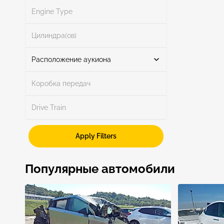
Engine Type
Поиск
Цилиндра(ов)
Расположение аукиона
Коробка передач
Поиск
Drive Train
Apply Filters
TX - HOUSTON-NORTH
1
Show More
Популярные автомобили