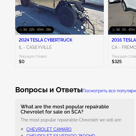
3d : 22h : 40m : 27s
3d : 0h : 40m 
2024 TESLA CYBERTRUCK
2016 TESLA
IL - CASEYVILLE
CA - FREM
Текущая ставка:
Текущая став
$0
$325
Вопросы и Ответы
Посмотреть все популяр
What are the most popular repairable
Chevrolet for sale on SCA?
The most popular repairable Chevrolet we sell are:
CHEVROLET CAMARO