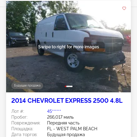
Swipe to right for more images
Будущая продажа
2014 CHEVROLET EXPRESS 2500 4.8L
Лот #:
45******
Пробег:
266,017 миль
Повреждения:
Передняя часть
Площадка:
FL - WEST PALM BEACH
Дата торгов:
Будущая продажа