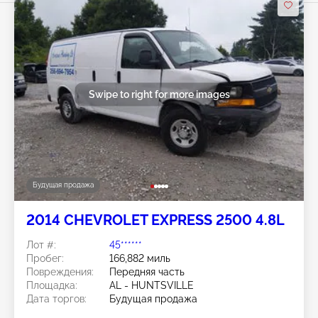
Swipe to right for more images
Будущая продажа
2014 CHEVROLET EXPRESS 2500 4.8L
Лот #:
45******
Пробег:
166,882 миль
Повреждения:
Передняя часть
Площадка:
AL - HUNTSVILLE
Дата торгов:
Будущая продажа