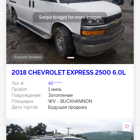
Swipe to right for more images
Будущая продажа
2018 CHEVROLET EXPRESS 2500 6.0L
Лот #:
45******
Пробег:
1 миль
Повреждения:
Затопление
Площадка:
WV - BUCKHANNON
Дата торгов:
Будущая продажа