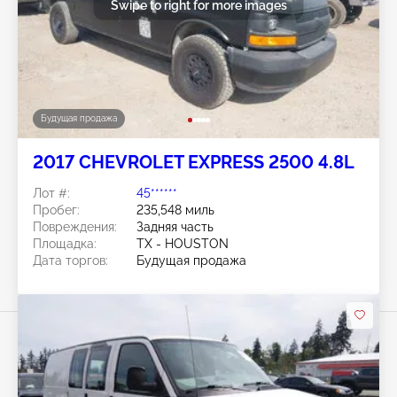
Swipe to right for more images
Будущая продажа
2017 CHEVROLET EXPRESS 2500 4.8L
Лот #:
45******
Пробег:
235,548 миль
Повреждения:
Задняя часть
Площадка:
TX - HOUSTON
Дата торгов:
Будущая продажа