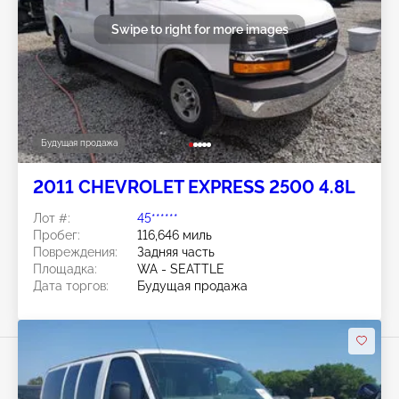
Swipe to right for more images
Будущая продажа
2011 CHEVROLET EXPRESS 2500 4.8L
Лот #:
45******
Пробег:
116,646 миль
Повреждения:
Задняя часть
Площадка:
WA - SEATTLE
Дата торгов:
Будущая продажа