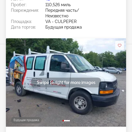
Пробег:
110,526 миль
Повреждения:
Передняя часть/
Неизвестно
Площадка:
VA - CULPEPER
Дата торгов:
Будущая продажа
Swipe to right for more images
Будущая продажа