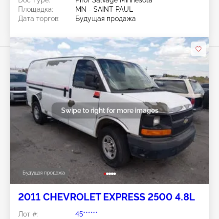
Doc Type:
Prior Salvage Minnesota
Площадка:
MN - SAINT PAUL
Дата торгов:
Будущая продажа
Swipe to right for more images
Будущая продажа
2011 CHEVROLET EXPRESS 2500 4.8L
Лот #:
45******