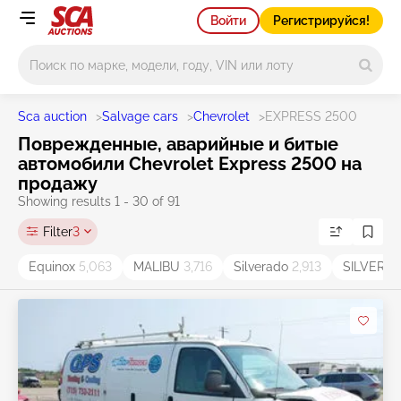
Войти
Регистрируйся!
Main search
Sca auction
>
Salvage cars
>
Chevrolet
>
EXPRESS 2500
Поврежденные, аварийные и битые
автомобили Chevrolet Express 2500 на
продажу
Showing results 1 - 30 of 91
Filter
3
Equinox
5,063
MALIBU
3,716
Silverado
2,913
SILVERA