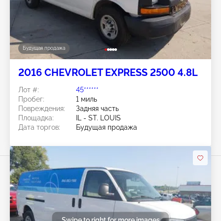
Будущая продажа
2016 CHEVROLET EXPRESS 2500 4.8L
Лот #:
45******
Пробег:
1 миль
Повреждения:
Задняя часть
Площадка:
IL - ST. LOUIS
Дата торгов:
Будущая продажа
Swipe to right for more images