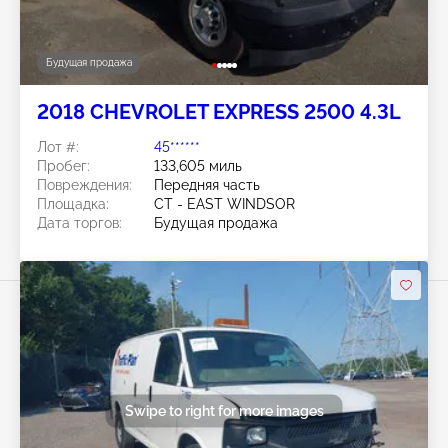
Будущая продажа
2018 CHEVROLET EXPRESS 2500 4.3L
Лот #:
45******
Пробег:
133,605 миль
Повреждения:
Передняя часть
Площадка:
CT - EAST WINDSOR
Дата торгов:
Будущая продажа
Swipe to right for more images