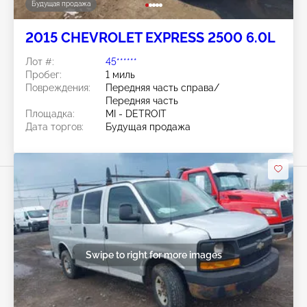
Будущая продажа
2015 CHEVROLET EXPRESS 2500 6.0L
Лот #:
45******
Пробег:
1 миль
Повреждения:
Передняя часть справа/
Передняя часть
Площадка:
MI - DETROIT
Дата торгов:
Будущая продажа
Swipe to right for more images