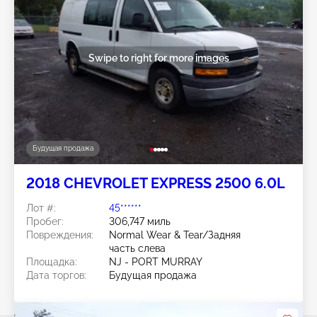
Swipe to right for more images
Будущая продажа
2018 CHEVROLET EXPRESS 2500 6.0L
Лот #:
45******
Пробег:
306,747 миль
Повреждения:
Normal Wear & Tear/Задняя
часть слева
Площадка:
NJ - PORT MURRAY
Дата торгов:
Будущая продажа