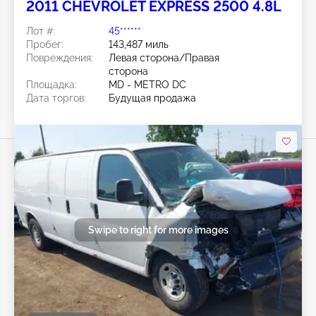
2011 CHEVROLET EXPRESS 2500 4.8L
Лот #:
45******
Пробег:
143,487 миль
Повреждения:
Левая сторона/Правая
сторона
Площадка:
MD - METRO DC
Дата торгов:
Будущая продажа
Swipe to right for more images