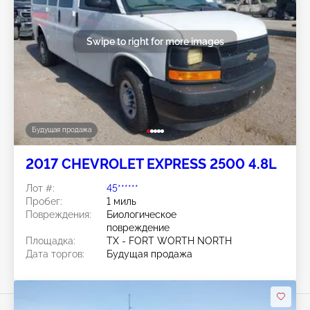
Swipe to right for more images
Будущая продажа
2017 CHEVROLET EXPRESS 2500 4.8L
Лот #:
45******
Пробег:
1 миль
Повреждения:
Биологическое
повреждение
Площадка:
TX - FORT WORTH NORTH
Дата торгов:
Будущая продажа