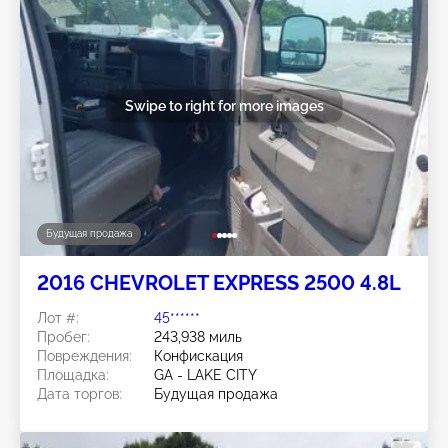
Swipe to right for more images
Будущая продажа
2016 CHEVROLET EXPRESS 2500 4.8L
Лот #:
45******
Пробег:
243,938 миль
Повреждения:
Конфискация
Площадка:
GA - LAKE CITY
Дата торгов:
Будущая продажа