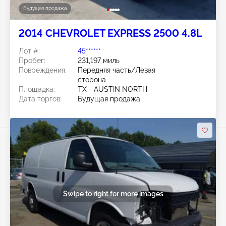
Будущая продажа
2014 CHEVROLET EXPRESS 2500 4.8L
Лот #:
45******
Пробег:
231,197 миль
Повреждения:
Передняя часть/Левая
сторона
Площадка:
TX - AUSTIN NORTH
Дата торгов:
Будущая продажа
Swipe to right for more images