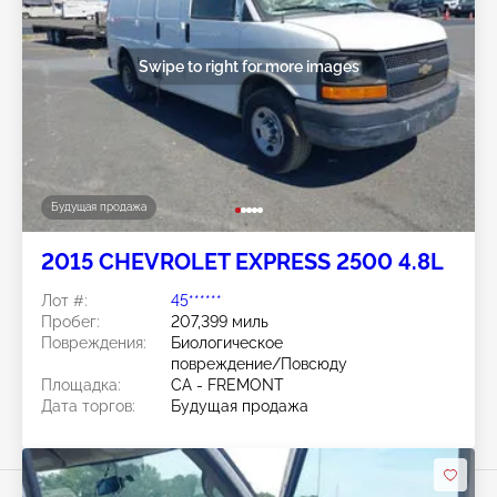
Swipe to right for more images
Будущая продажа
2015 CHEVROLET EXPRESS 2500 4.8L
Лот #:
45******
Пробег:
207,399 миль
Повреждения:
Биологическое
повреждение/Повсюду
Площадка:
CA - FREMONT
Дата торгов:
Будущая продажа