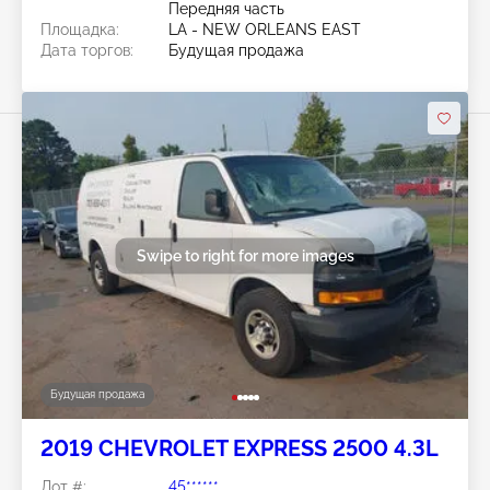
Передняя часть
Площадка:
LA - NEW ORLEANS EAST
Дата торгов:
Будущая продажа
Swipe to right for more images
Будущая продажа
2019 CHEVROLET EXPRESS 2500 4.3L
Лот #:
45******