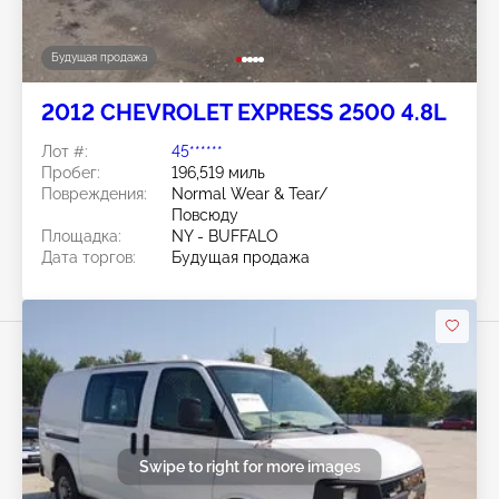
Будущая продажа
2012 CHEVROLET EXPRESS 2500 4.8L
Лот #:
45******
Пробег:
196,519 миль
Повреждения:
Normal Wear & Tear/
Повсюду
Площадка:
NY - BUFFALO
Дата торгов:
Будущая продажа
Swipe to right for more images