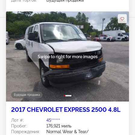
Дата торгов:
Будущая продажа
Swipe to right for more images
Будущая продажа
2017 CHEVROLET EXPRESS 2500 4.8L
Лот #:
45******
Пробег:
176,921 миль
Повреждения:
Normal Wear & Tear/