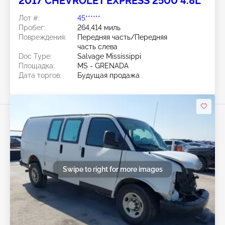
2017 CHEVROLET EXPRESS 2500 4.8L
Лот #:
45******
Пробег:
264,414 миль
Повреждения:
Передняя часть/Передняя
часть слева
Doc Type:
Salvage Mississippi
Площадка:
MS - GRENADA
Дата торгов:
Будущая продажа
Swipe to right for more images