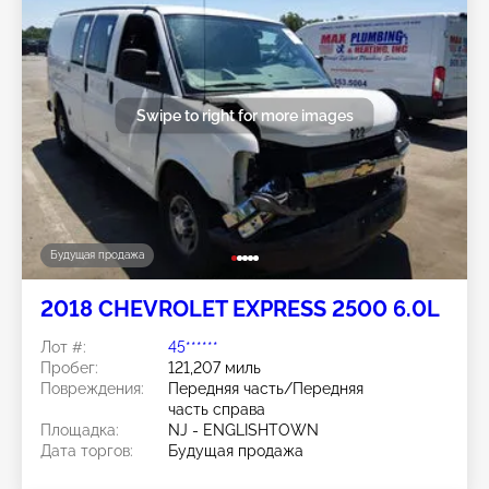
Swipe to right for more images
Будущая продажа
2018 CHEVROLET EXPRESS 2500 6.0L
Лот #:
45******
Пробег:
121,207 миль
Повреждения:
Передняя часть/Передняя
часть справа
Площадка:
NJ - ENGLISHTOWN
Дата торгов:
Будущая продажа