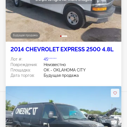
Будущая продажа
2014 CHEVROLET EXPRESS 2500 4.8L
Лот #:
45******
Повреждения:
Неизвестно
Площадка:
OK - OKLAHOMA CITY
Дата торгов:
Будущая продажа