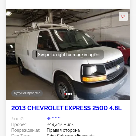
Swipe to right for more images
Будущая продажа
2013 CHEVROLET EXPRESS 2500 4.8L
Лот #:
45******
Пробег:
249,342 миль
Повреждения:
Правая сторона