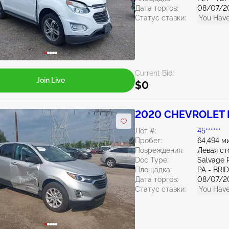
Дата торгов:
08/07/2
Статус ставки:
You Have
Current Bid:
Join Live
$0
2020 CHEVROLET E
Лот #:
45******
Пробег:
64,494 м
Повреждения:
Левая ст
Doc Type:
Salvage 
Площадка:
PA - BR
Дата торгов:
08/07/2
Статус ставки:
You Have