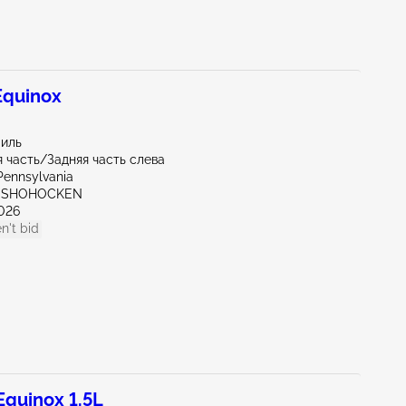
quinox
миль
 часть/Задняя часть слева
Pennsylvania
ONSHOHOCKEN
026
n't bid
quinox 1.5L