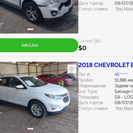
Дата торгов:
08/07/2
Статус ставки:
You Have
Current Bid:
Join Live
$0
2018 CHEVROLET E
Лот #:
45******
Пробег:
51,886 м
Повреждения:
Задняя ч
Doc Type:
Salvage 
Площадка:
GA - LO
Дата торгов:
08/07/2
Статус ставки:
You Have