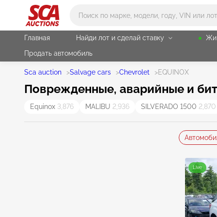
Main search
Главная
Найди лот и сделай ставку
Жи
Продать автомобиль
Sca auction
>
Salvage cars
>
Chevrolet
>
EQUINOX
Поврежденные, аварийные и бит
Equinox
3,876
MALIBU
2,936
SILVERADO 1500
2,870
Автомоби
Live