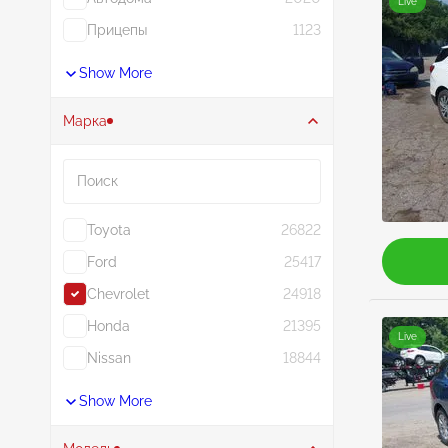
Live
Прицепы
1123
Show More
Марка
Поиск
Toyota
26822
Ford
25417
Chevrolet
24918
Honda
21395
Live
Nissan
18844
Show More