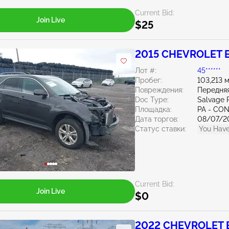
Current Bid:
Join Live
$25
2015 CHEVROLET E
Лот #:
45******
Пробег:
103,213 
Повреждения:
Передняя
Doc Type:
Salvage 
Площадка:
PA - C
Дата торгов:
08/07/2
Статус ставки:
You Have
Current Bid:
Join Live
$0
2022 CHEVROLET E