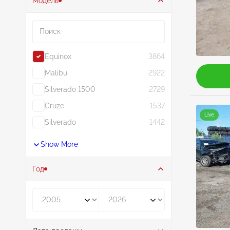
Модель
Поиск
Equinox
3864
Malibu
2922
Silverado 1500
2729
Cruze
1537
Live
Silverado
1442
Show More
Год
Год от
Год до