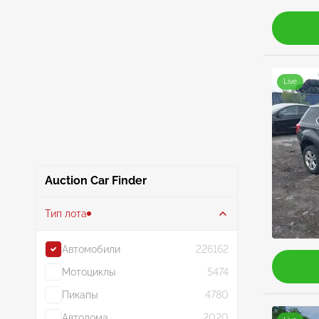
Live
Auction Car Finder
Тип лота
Автомобили
226162
Мотоциклы
5474
Пикапы
4780
Автодома
2020