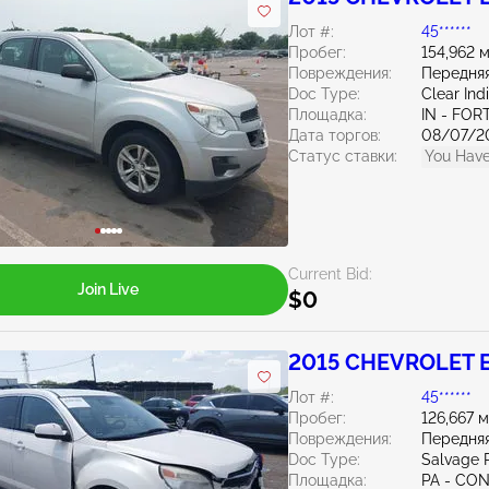
Лот #:
45******
Пробег:
154,962 
Повреждения:
Передняя
Doc Type:
Clear Ind
Площадка:
IN - FO
Дата торгов:
08/07/2
Статус ставки:
You Have
Current Bid:
Join Live
$0
2015 CHEVROLET E
Лот #:
45******
Пробег:
126,667 
Повреждения:
Передняя
Doc Type:
Salvage 
Площадка:
PA - C