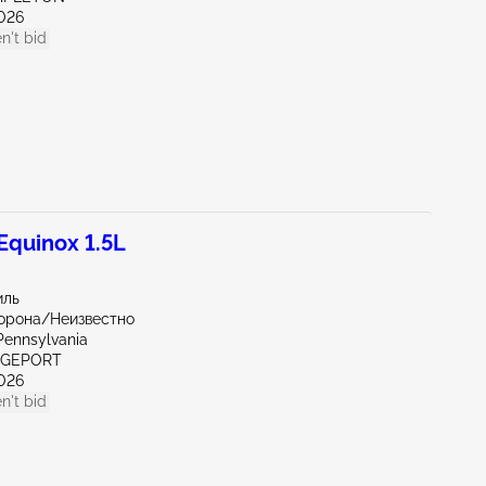
026
n't bid
quinox 1.5L
иль
орона/Неизвестно
Pennsylvania
IDGEPORT
026
n't bid