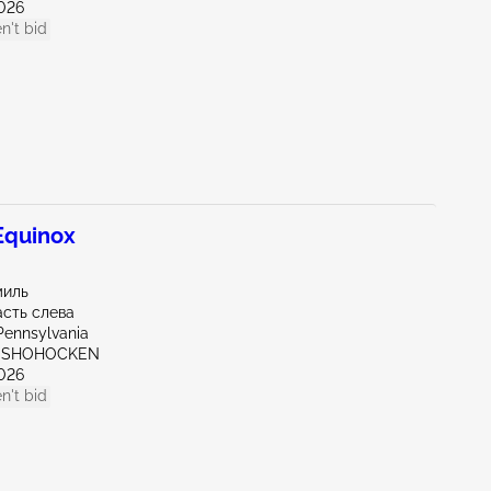
026
n't bid
quinox
миль
асть слева
Pennsylvania
ONSHOHOCKEN
026
n't bid