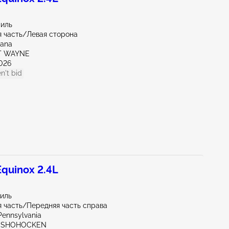
миль
 часть/Левая сторона
iana
RT WAYNE
026
n't bid
quinox 2.4L
миль
 часть/Передняя часть справа
Pennsylvania
ONSHOHOCKEN