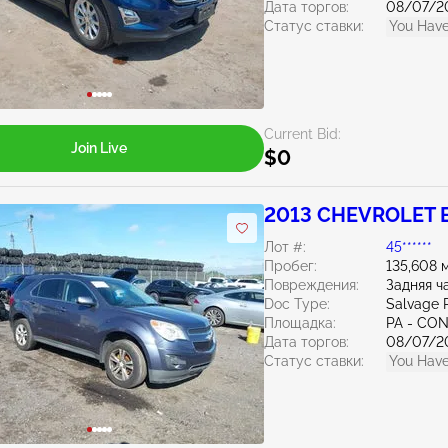
Дата торгов:
08/07/2
Статус ставки:
You Have
Current Bid:
Join Live
$0
2013 CHEVROLET E
Лот #:
45******
Пробег:
135,608 
Повреждения:
Задняя ч
Doc Type:
Salvage 
Площадка:
PA - C
Дата торгов:
08/07/2
Статус ставки:
You Have