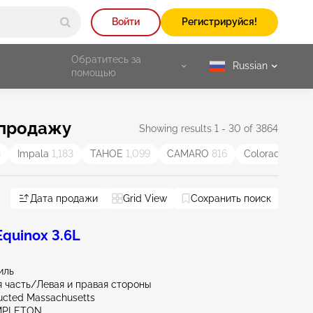
Войти
Регистрируйся!
Обратитесь за
Russian
selected
помощью
 продажу
Showing results 1 - 30 of 3864
3
Impala
1,183
TAHOE
1,099
CAMARO
816
Colorado
792
Дата продажи
Grid View
Сохранить поиск
quinox 3.6L
иль
 часть/Левая и правая стороны
ucted Massachusetts
MPLETON