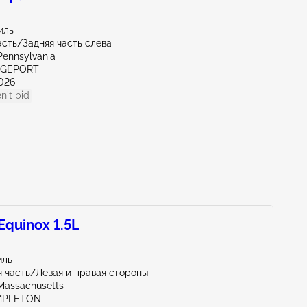
иль
асть/Задняя часть слева
Pennsylvania
IDGEPORT
026
n't bid
quinox 1.5L
иль
 часть/Левая и правая стороны
Massachusetts
MPLETON