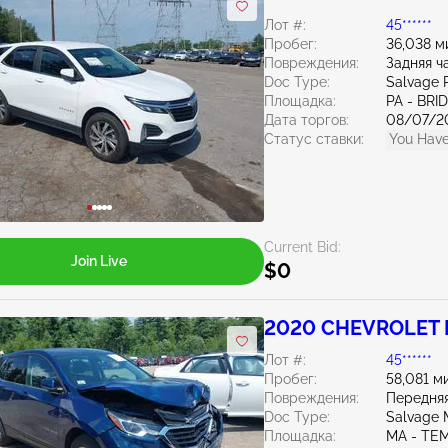
Лот #:
45******
Пробег:
36,038 м
Повреждения:
Задняя ч
Doc Type:
Salvage 
Площадка:
PA - BR
Дата торгов:
08/07/2
Статус ставки:
You Have
Current Bid:
Join Live
$0
2020 CHEVROLET E
Лот #:
45******
Пробег:
58,081 м
Повреждения:
Передняя
Doc Type:
Salvage 
Площадка:
MA - TE