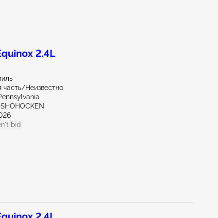
quinox 2.4L
миль
 часть/Неизвестно
Pennsylvania
ONSHOHOCKEN
026
n't bid
quinox 2.4L