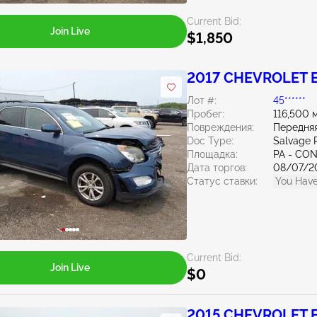
Current Bid:
Join Live
$1,850
2017 CHEVROLET E
Лот #:
45******
Пробег:
116,500 
Повреждения:
Передняя
Doc Type:
Salvage 
Площадка:
PA - C
Дата торгов:
08/07/2
Статус ставки:
You Have
Current Bid:
Join Live
$0
2015 CHEVROLET E