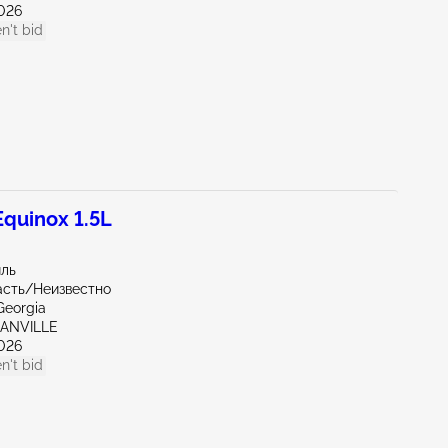
026
n't bid
quinox 1.5L
иль
асть/Неизвестно
Georgia
GANVILLE
026
n't bid