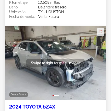
Kilometraje:
10,508 millas
Daño:
Delantero trasero
Ubicación:
TX - HOUSTON
Fecha de venta:
Venta Futura
Swipe to right for more images
Venta Futura
2024 TOYOTA bZ4X