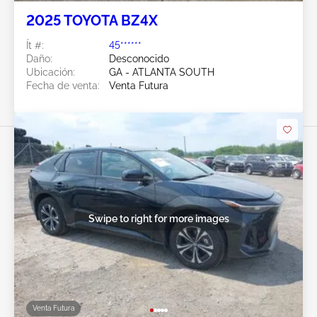
2025 TOYOTA BZ4X
Ít #:
45******
Daño:
Desconocido
Ubicación:
GA - ATLANTA SOUTH
Fecha de venta:
Venta Futura
Swipe to right for more images
Venta Futura