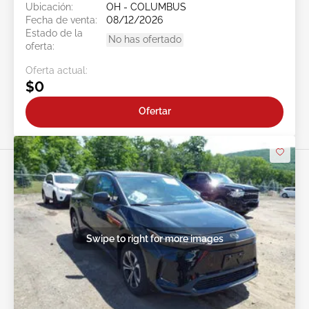
Ubicación:
OH - COLUMBUS
Fecha de venta:
08/12/2026
Estado de la
No has ofertado
oferta:
Oferta actual:
$0
Ofertar
Swipe to right for more images