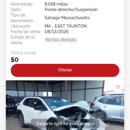
Kilometraje:
8,068 millas
Daño:
Frente derecho/Suspensión
Tipo de
Salvage Massachusetts
documento:
Ubicación:
MA - EAST TAUNTON
Fecha de venta:
08/13/2026
Estado de la
No has ofertado
oferta:
Oferta actual:
$0
Ofertar
Swipe to right for more images