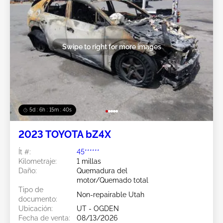
Swipe to right for more images
5d : 6h : 15m : 38s
2023 TOYOTA bZ4X
Ít #:
45******
Kilometraje:
1 millas
Daño:
Quemadura del
motor/Quemado total
Tipo de
Non-repairable Utah
documento:
Ubicación:
UT - OGDEN
Fecha de venta:
08/13/2026