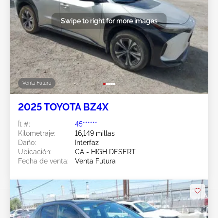
Swipe to right for more images
Venta Futura
2025 TOYOTA BZ4X
Ít #:
45******
Kilometraje:
16,149 millas
Daño:
Interfaz
Ubicación:
CA - HIGH DESERT
Fecha de venta:
Venta Futura