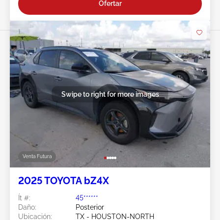
Ofertar
Swipe to right for more images
Venta Futura
2025 TOYOTA bZ4X
Ít #:
45******
Daño:
Posterior
Ubicación:
TX - HOUSTON-NORTH