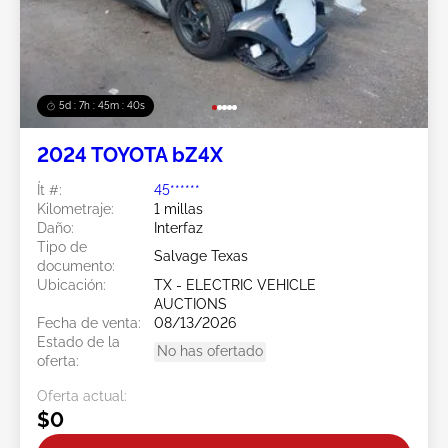
5d : 7h : 45m : 38s
2024 TOYOTA bZ4X
Ít #:
45******
Kilometraje:
1 millas
Daño:
Interfaz
Tipo de
Salvage Texas
documento:
Ubicación:
TX - ELECTRIC VEHICLE
AUCTIONS
Fecha de venta:
08/13/2026
Estado de la
No has ofertado
oferta:
Oferta actual:
$0