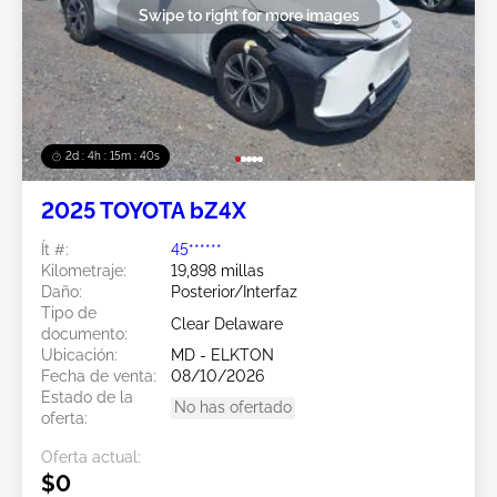
Swipe to right for more images
2d : 4h : 15m : 38s
2025 TOYOTA bZ4X
Ít #:
45******
Kilometraje:
19,898 millas
Daño:
Posterior/Interfaz
Tipo de
Clear Delaware
documento:
Ubicación:
MD - ELKTON
Fecha de venta:
08/10/2026
Estado de la
No has ofertado
oferta:
Oferta actual:
$0