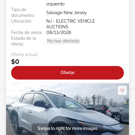
izquierdo
Tipo de
Salvage New Jersey
documento:
Ubicación:
NJ - ELECTRIC VEHICLE
AUCTIONS
Fecha de venta:
08/13/2026
Estado de la
No has ofertado
oferta:
Oferta actual:
$0
Ofertar
Swipe to right for more images