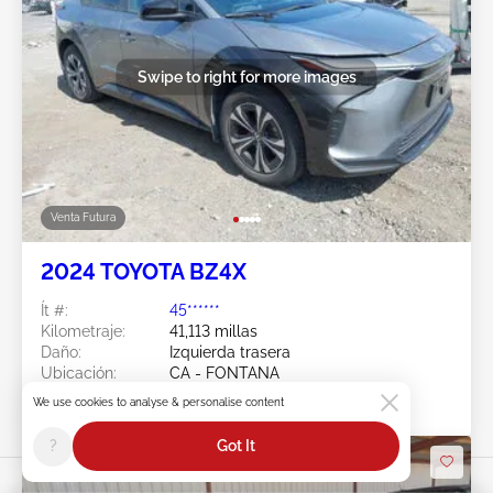
Swipe to right for more images
Venta Futura
2024 TOYOTA BZ4X
Ít #:
45******
Kilometraje:
41,113 millas
Daño:
Izquierda trasera
Ubicación:
CA - FONTANA
Fecha de venta:
Venta Futura
We use cookies to analyse & personalise content
?
Got It