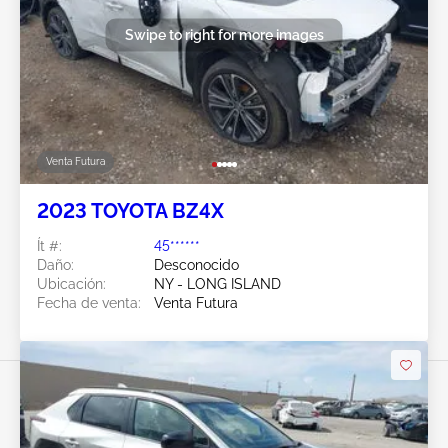
Swipe to right for more images
Venta Futura
2023 TOYOTA BZ4X
Ít #:
45******
Daño:
Desconocido
Ubicación:
NY - LONG ISLAND
Fecha de venta:
Venta Futura