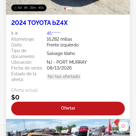
5d : 4h : 15m : 38s
2024 TOYOTA bZ4X
Ít #:
45******
Kilometraje:
16,282 millas
Daño:
Frente izquierdo
Tipo de
Salvage Idaho
documento:
Ubicación:
NJ - PORT MURRAY
Fecha de venta:
08/13/2026
Estado de la
No has ofertado
oferta:
Oferta actual:
$0
Ofertar