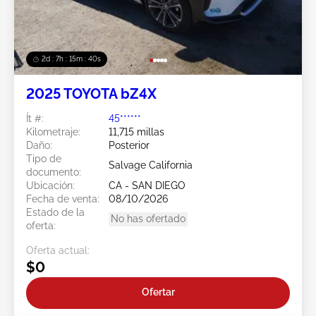
2d : 7h : 15m : 38s
2025 TOYOTA bZ4X
Ít #:
45******
Kilometraje:
11,715 millas
Daño:
Posterior
Tipo de
Salvage California
documento:
Ubicación:
CA - SAN DIEGO
Fecha de venta:
08/10/2026
Estado de la
No has ofertado
oferta:
Oferta actual:
$0
Ofertar