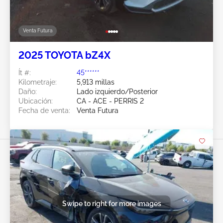
Venta Futura
2025 TOYOTA bZ4X
Ít #:
45******
Kilometraje:
5,913 millas
Daño:
Lado izquierdo/Posterior
Ubicación:
CA - ACE - PERRIS 2
Fecha de venta:
Venta Futura
Swipe to right for more images