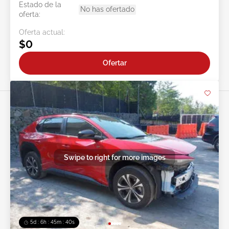
Estado de la
No has ofertado
oferta:
Oferta actual:
$0
Ofertar
Swipe to right for more images
5d : 6h : 45m : 38s