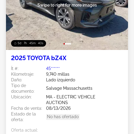
Swipe to right for more images
5d : 7h : 45m : 38s
2025 TOYOTA bZ4X
Ít #:
45******
Kilometraje:
9,740 millas
Daño:
Lado izquierdo
Tipo de
Salvage Massachusetts
documento:
Ubicación:
MA - ELECTRIC VEHICLE
AUCTIONS
Fecha de venta:
08/13/2026
Estado de la
No has ofertado
oferta:
Oferta actual: