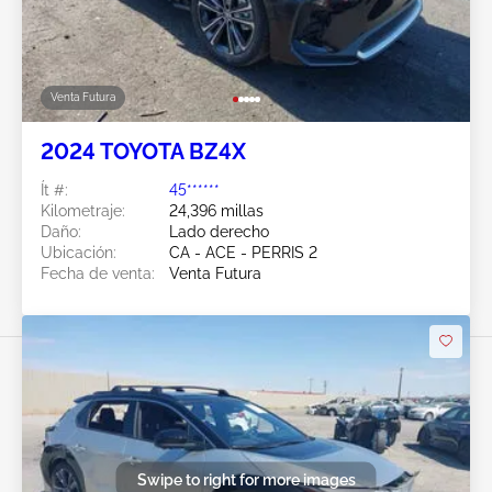
Venta Futura
2024 TOYOTA BZ4X
Ít #:
45******
Kilometraje:
24,396 millas
Daño:
Lado derecho
Ubicación:
CA - ACE - PERRIS 2
Fecha de venta:
Venta Futura
Swipe to right for more images