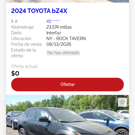
2024 TOYOTA bZ4X
Ít #:
45******
Kilometraje:
23,574 millas
Daño:
Interfaz
Ubicación:
NY - ROCK TAVERN
Fecha de venta:
08/13/2026
Estado de la
No has ofertado
oferta:
Oferta actual:
$0
Ofertar