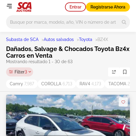
Entrar
Registrarse Ahora
Main search
Subasta de SCA
>
Autos salvados
>
Toyota
>
BZ4X
Dañados, Salvage & Chocados Toyota Bz4x
Carros en Venta
Mostrando resultado 1 - 30 de 63
Filter
3
Camry
7,987
COROLLA
6,713
RAV4
4,173
TACOMA
2,41