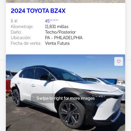
2024 TOYOTA BZ4X
Ít #:
45******
Kilometraje:
11,831 millas
Daño:
Techo/Posterior
Ubicación:
PA - PHILADELPHIA
Fecha de venta:
Venta Futura
Swipe to right for more images