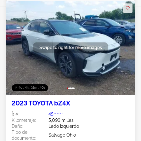
Swipe to right for more images
4d : 4h : 15m : 38s
2023 TOYOTA bZ4X
Ít #:
45******
Kilometraje:
5,096 millas
Daño:
Lado izquierdo
Tipo de
Salvage Ohio
documento: