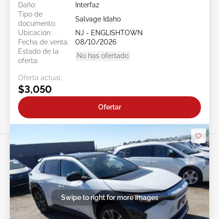
Daño:
Interfaz
Tipo de
Salvage Idaho
documento:
Ubicación:
NJ - ENGLISHTOWN
Fecha de venta:
08/10/2026
Estado de la
No has ofertado
oferta:
Oferta actual:
$3,050
Ofertar
Swipe to right for more images