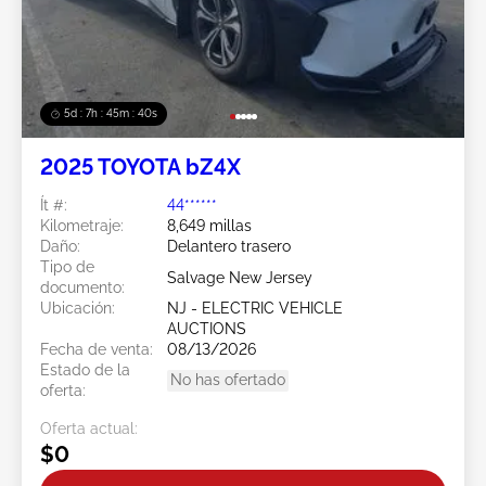
5d : 7h : 45m : 38s
2025 TOYOTA bZ4X
Ít #:
44******
Kilometraje:
8,649 millas
Daño:
Delantero trasero
Tipo de
Salvage New Jersey
documento:
Ubicación:
NJ - ELECTRIC VEHICLE
AUCTIONS
Fecha de venta:
08/13/2026
Estado de la
No has ofertado
oferta:
Oferta actual:
$0