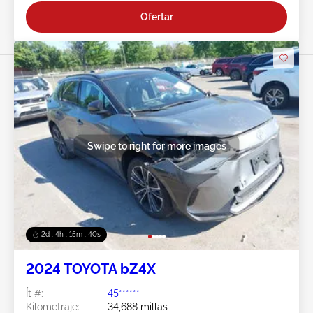
Ofertar
Swipe to right for more images
2d : 4h : 15m : 38s
2024 TOYOTA bZ4X
Ít #:
45******
Kilometraje:
34,688 millas