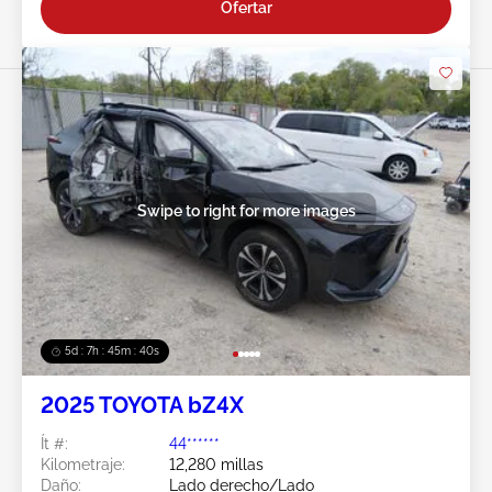
Ofertar
Swipe to right for more images
5d : 7h : 45m : 38s
2025 TOYOTA bZ4X
Ít #:
44******
Kilometraje:
12,280 millas
Daño:
Lado derecho/Lado