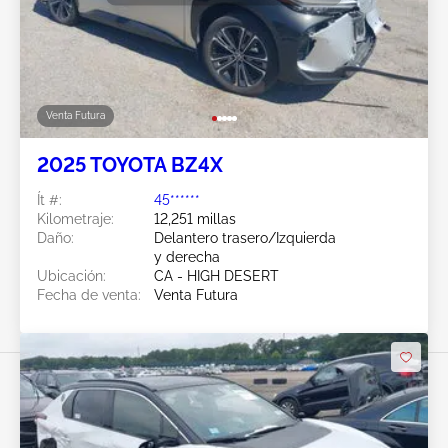
Venta Futura
2025 TOYOTA BZ4X
Ít #:
45******
Kilometraje:
12,251 millas
Daño:
Delantero trasero/Izquierda
y derecha
Ubicación:
CA - HIGH DESERT
Fecha de venta:
Venta Futura