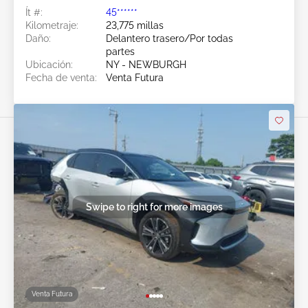
Ít #:
45******
Kilometraje:
23,775 millas
Daño:
Delantero trasero/Por todas
partes
Ubicación:
NY - NEWBURGH
Fecha de venta:
Venta Futura
Swipe to right for more images
Venta Futura