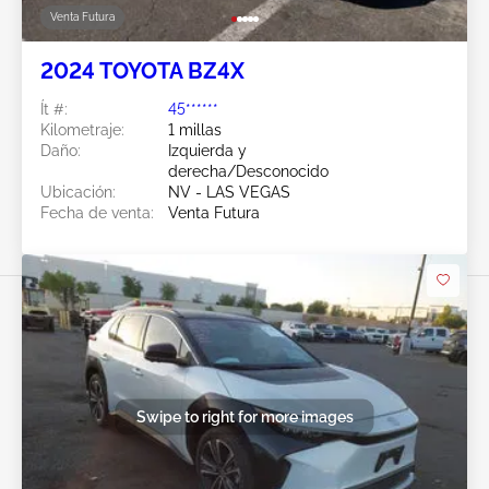
Venta Futura
2024 TOYOTA BZ4X
Ít #:
45******
Kilometraje:
1 millas
Daño:
Izquierda y
derecha/Desconocido
Ubicación:
NV - LAS VEGAS
Fecha de venta:
Venta Futura
Swipe to right for more images