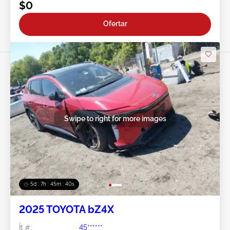
$0
Ofertar
Swipe to right for more images
5d : 7h : 45m : 38s
2025 TOYOTA bZ4X
Ít #:
45******