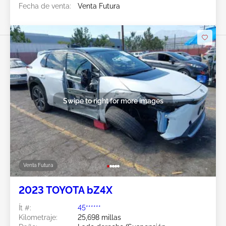
Fecha de venta:
Venta Futura
Swipe to right for more images
Venta Futura
2023 TOYOTA bZ4X
Ít #:
45******
Kilometraje:
25,698 millas