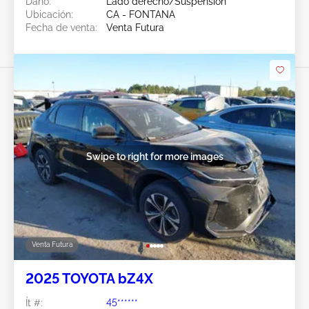
Daño:
Lado derecho/Suspensión
Ubicación:
CA - FONTANA
Fecha de venta:
Venta Futura
Swipe to right for more images
Venta Futura
2025 TOYOTA bZ4X
Ít #:
45******