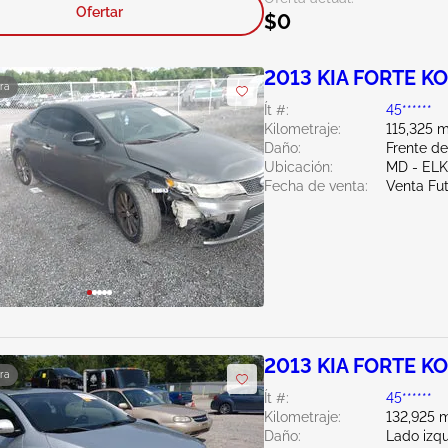
Ofertar
$0
2013 KIA FORTE KO
ra
Ít #:
45******
Kilometraje:
115,325 m
Daño:
Frente d
Ubicación:
MD - EL
Fecha de venta:
Venta Fu
2013 KIA FORTE KO
ra
Ít #:
45******
Kilometraje:
132,925 m
Daño:
Lado izqu