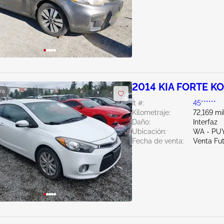
2014 KIA FORTE KO
ra
Ít #:
45******
Kilometraje:
72,169 mi
Daño:
Interfaz
Ubicación:
WA - PU
Fecha de venta:
Venta Fu