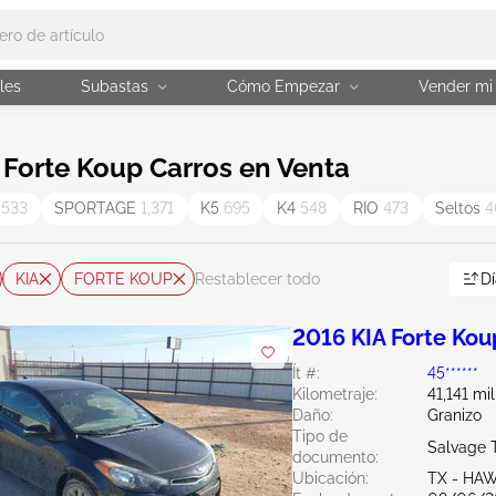
les
Subastas
Cómo Empezar
Vender mi
Forte Koup Carros en Venta
,533
SPORTAGE
1,371
K5
695
K4
548
RIO
473
Seltos
4
KIA
FORTE KOUP
Dí
Restablecer todo
2016 KIA Forte Kou
Ít #:
45******
Kilometraje:
41,141 mil
Daño:
Granizo
Tipo de
Salvage 
documento:
Ubicación:
TX - HA