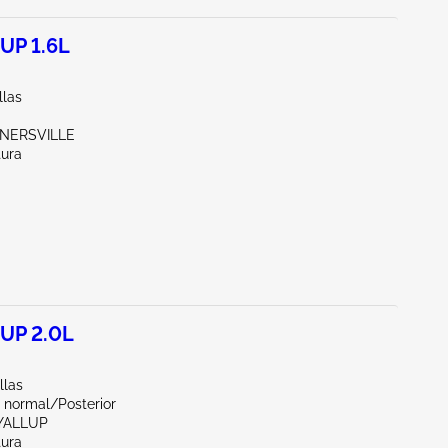
UP 1.6L
llas
RNERSVILLE
tura
UP 2.0L
llas
 normal/Posterior
YALLUP
tura