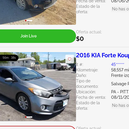
Fecha de venta:
08/06/2
Estado de la
No has o
oferta:
Oferta actual:
Join Live
$0
2016 KIA Forte Kou
 : 56m : 36s
Ít #:
45******
Kilometraje:
58,557 mi
Daño:
Frente iz
Tipo de
Salvage 
documento:
Ubicación:
PA - PI
Fecha de venta:
08/11/2
Estado de la
No has o
oferta:
Oferta actual: