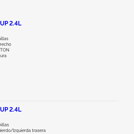
UP 2.4L
illas
erecho
KTON
tura
UP 2.4L
illas
ierdo/Izquierda trasera