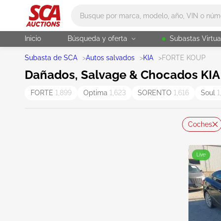
Main search
Inicio
Búsqueda y oferta
Subastas Virtua
Subasta de SCA
>
Autos salvados
>
KIA
>
FORTE KOUP
Dañados, Salvage & Chocados KIA 
FORTE
1,899
Optima
1,623
SORENTO
1,616
Soul
1
Coches
Live