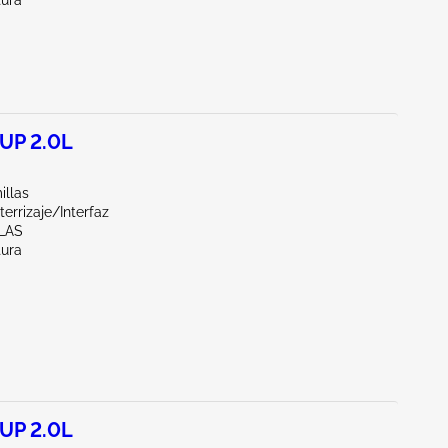
tura
UP 2.0L
illas
terrizaje/Interfaz
LAS
tura
UP 2.0L