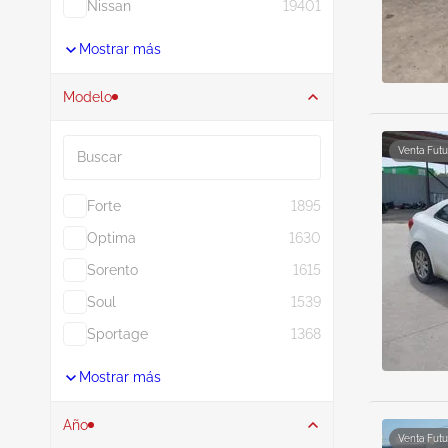
Nissan
19401
Mostrar más
Modelo
Buscar
Venta Futu
Forte
1895
Optima
1630
Sorento
1615
Soul
1539
Sportage
1368
Mostrar más
Año
Venta Futu