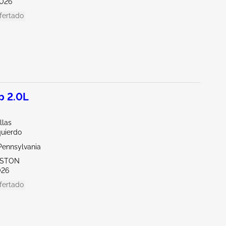
026
fertado
p 2.0L
llas
quierdo
Pennsylvania
TTSTON
026
fertado