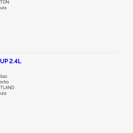
YTON
tura
UP 2.4L
llas
echo
RTLAND
tura