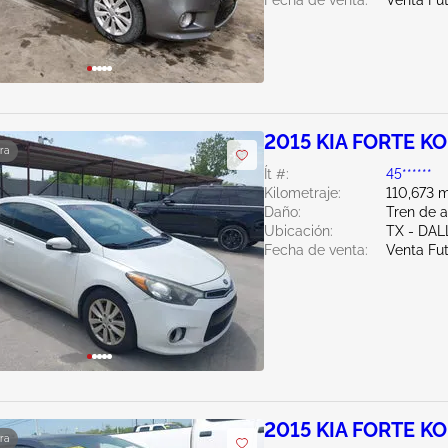
Fecha de venta:
Venta Fu
2015 KIA FORTE KO
ra
Ít #:
45******
Kilometraje:
110,673 m
Daño:
Tren de a
Ubicación:
TX - DAL
Fecha de venta:
Venta Fu
2015 KIA FORTE KO
ra