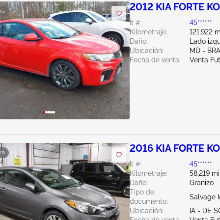
2012 KIA FORTE KO
ra
Ít #:
45******
Kilometraje:
121,922 m
Daño:
Lado izq
Ubicación:
MD - BR
Fecha de venta:
Venta Fu
2016 KIA FORTE KO
ra
Ít #:
45******
Kilometraje:
58,219 mi
Daño:
Granizo
Tipo de
Salvage 
documento:
Ubicación:
IA - DE 