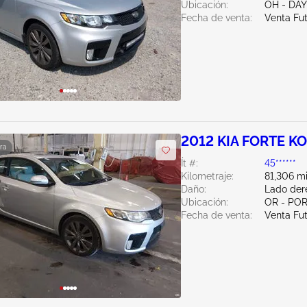
Ubicación:
OH - DA
Fecha de venta:
Venta Fu
2012 KIA FORTE KO
ra
Ít #:
45******
Kilometraje:
81,306 mi
Daño:
Lado der
Ubicación:
OR - PO
Fecha de venta:
Venta Fu