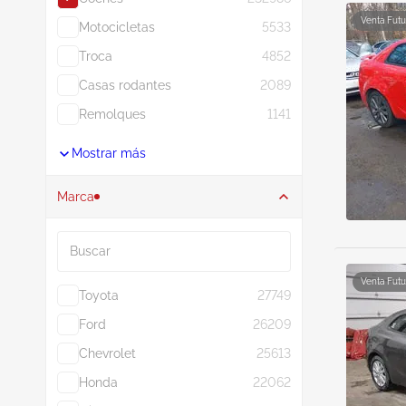
Venta Futu
Motocicletas
5533
Troca
4852
Casas rodantes
2089
Remolques
1141
Mostrar más
Marca
Buscar
Venta Futu
Toyota
27749
Ford
26209
Chevrolet
25613
Honda
22062