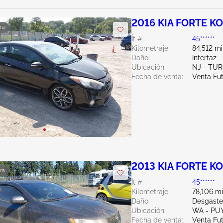
2016 KIA FORTE KO
ra
Ít #:
45******
Kilometraje:
84,512 mi
Daño:
Interfaz
Ubicación:
NJ - TU
Fecha de venta:
Venta Fu
2013 KIA FORTE KO
ra
Ít #:
45******
Kilometraje:
78,106 mi
Daño:
Desgaste
Ubicación:
WA - PU
Fecha de venta:
Venta Fu