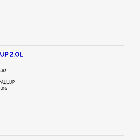
UP 2.0L
llas
YALLUP
tura