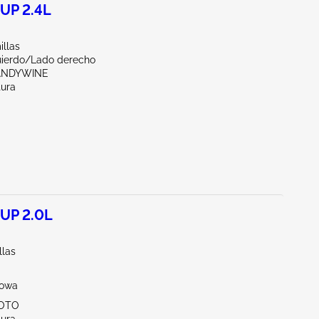
UP 2.4L
illas
uierdo/Lado derecho
ANDYWINE
tura
UP 2.0L
llas
Iowa
SOTO