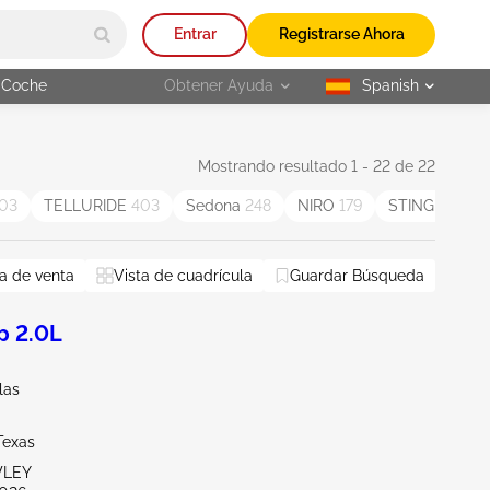
Entrar
Registrarse Ahora
 Coche
Obtener Ayuda
Spanish
selected
Mostrando resultado 1 - 22 de 22
03
TELLURIDE
403
Sedona
248
NIRO
179
STINGER
86
a de venta
Vista de cuadrícula
Guardar Búsqueda
p 2.0L
las
Texas
WLEY