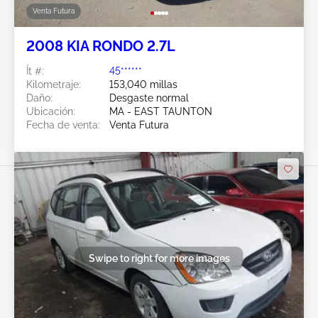
Venta Futura
2008 KIA RONDO 2.7L
Ít #:
45******
Kilometraje:
153,040 millas
Daño:
Desgaste normal
Ubicación:
MA - EAST TAUNTON
Fecha de venta:
Venta Futura
Swipe to right for more images