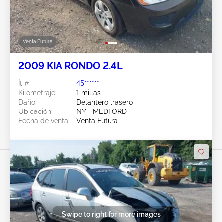
Venta Futura
2009 KIA RONDO 2.4L
Ít #:
45******
Kilometraje:
1 millas
Daño:
Delantero trasero
Ubicación:
NY - MEDFORD
Fecha de venta:
Venta Futura
Swipe to right for more images