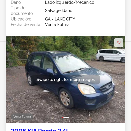
Daño:
Lado izquierdo/Mecánico
Tipo de
Salvage Idaho
documento:
Ubicación:
GA - LAKE CITY
Fecha de venta:
Venta Futura
Swipe to right for more images
Venta Futura