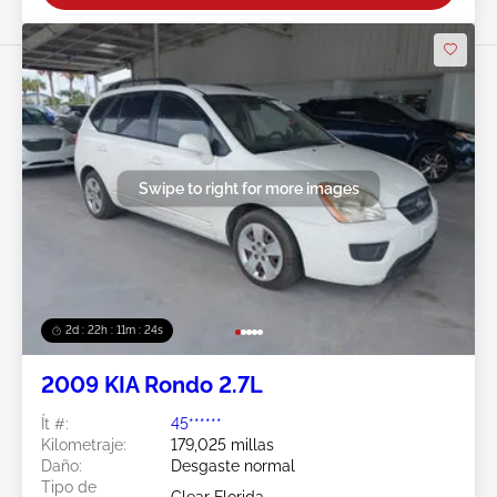
Swipe to right for more images
2d : 22h : 11m : 21s
2009 KIA Rondo 2.7L
Ít #:
45******
Kilometraje:
179,025 millas
Daño:
Desgaste normal
Tipo de