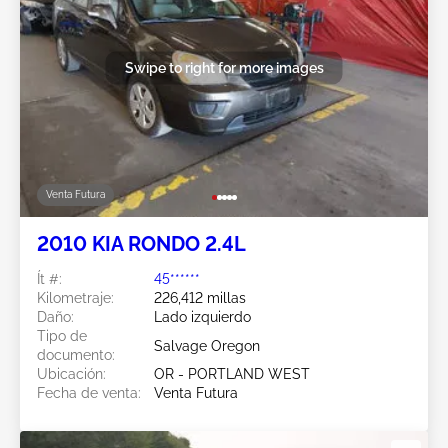
Swipe to right for more images
Venta Futura
2010 KIA RONDO 2.4L
Ít #:
45******
Kilometraje:
226,412 millas
Daño:
Lado izquierdo
Tipo de
Salvage Oregon
documento:
Ubicación:
OR - PORTLAND WEST
Fecha de venta:
Venta Futura