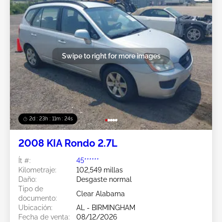
Swipe to right for more images
2d : 23h : 11m : 21s
2008 KIA Rondo 2.7L
Ít #:
45******
Kilometraje:
102,549 millas
Daño:
Desgaste normal
Tipo de
Clear Alabama
documento:
Ubicación:
AL - BIRMINGHAM
Fecha de venta:
08/12/2026