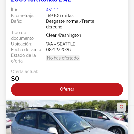
Ít #:
45******
Kilometraje:
189,106 millas
Daño:
Desgaste normal/Frente
derecho
Tipo de
Clear Washington
documento:
Ubicación:
WA - SEATTLE
Fecha de venta:
08/12/2026
Estado de la
No has ofertado
oferta:
Oferta actual:
$0
Ofertar