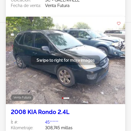
Fecha de venta:
Venta Futura
Swipe to right for more images
Venta Futura
2008 KIA Rondo 2.4L
Ít #:
45******
Kilometraje:
308,745 millas