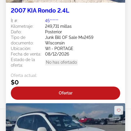
2007 KIA Rondo 2.4L
Ít #:
45******
Kilometraje:
249,731 millas
Daño:
Posterior
Tipo de
Junk Bill OF Sale Mv2459
documento:
Wisconsin
Ubicación:
WI - PORTAGE
Fecha de venta:
08/12/2026
Estado de la
No has ofertado
oferta:
Oferta actual:
$0
Ofertar