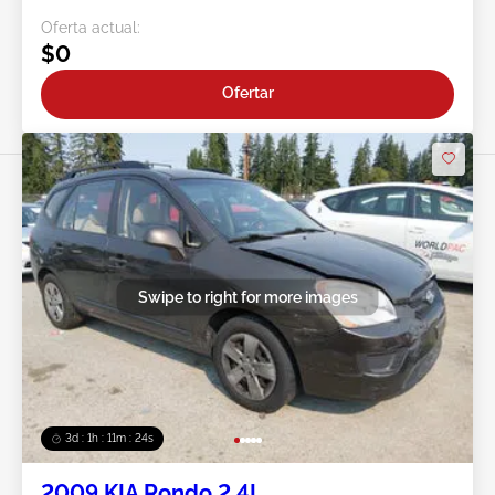
Oferta actual:
$0
Ofertar
Swipe to right for more images
3d : 1h : 11m : 21s
2009 KIA Rondo 2.4L