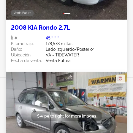
Venta Futura
2008 KIA Rondo 2.7L
Ít #:
45******
Kilometraje:
178,578 millas
Daño:
Lado izquierdo/Posterior
Ubicación:
VA - TIDEWATER
Fecha de venta:
Venta Futura
Swipe to right for more images