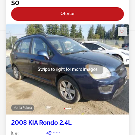
$0
Ofertar
Swipe to right for more images
Venta Futura
2008 KIA Rondo 2.4L
Ít #:
45******