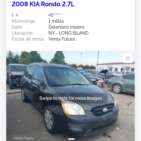
2008 KIA Rondo 2.7L
Ít #:
45******
Kilometraje:
1 millas
Daño:
Delantero trasero
Ubicación:
NY - LONG ISLAND
Fecha de venta:
Venta Futura
Swipe to right for more images
Venta Futura