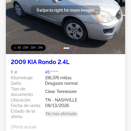
Swipe to right for more images
3d : 23h : 11m : 21s
2009 KIA Rondo 2.4L
Ít #:
45******
Kilometraje:
196,376 millas
Daño:
Desgaste normal
Tipo de
Clear Tennessee
documento:
Ubicación:
TN - NASHVILLE
Fecha de venta:
08/13/2026
Estado de la
No has ofertado
oferta:
Oferta actual: