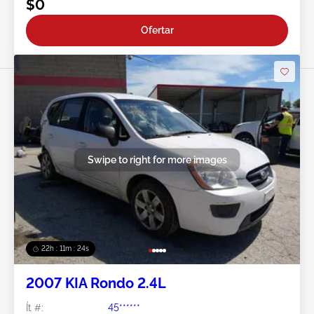
$0
Ofertar
Swipe to right for more images
22h : 11m : 21s
2007 KIA Rondo 2.4L
Ít #:
45******