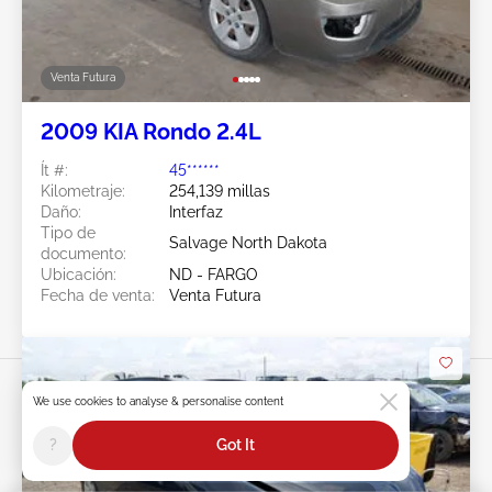
Venta Futura
2009 KIA Rondo 2.4L
Ít #:
45******
Kilometraje:
254,139 millas
Daño:
Interfaz
Tipo de
Salvage North Dakota
documento:
Ubicación:
ND - FARGO
Fecha de venta:
Venta Futura
We use cookies to analyse & personalise content
?
Got It