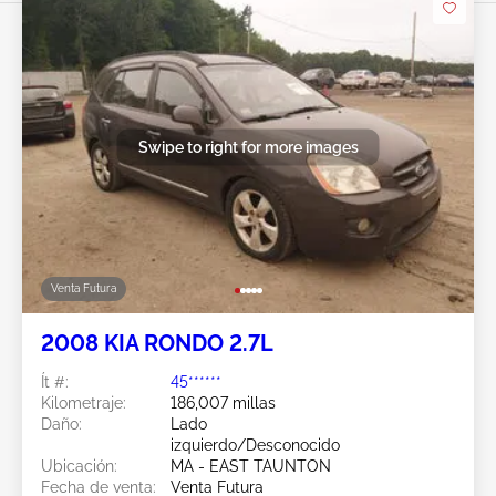
Swipe to right for more images
Venta Futura
2008 KIA RONDO 2.7L
Ít #:
45******
Kilometraje:
186,007 millas
Daño:
Lado
izquierdo/Desconocido
Ubicación:
MA - EAST TAUNTON
Fecha de venta:
Venta Futura