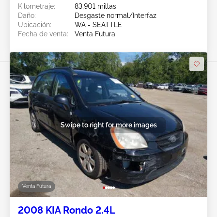
Kilometraje:
83,901 millas
Daño:
Desgaste normal/Interfaz
Ubicación:
WA - SEATTLE
Fecha de venta:
Venta Futura
Swipe to right for more images
Venta Futura
2008 KIA Rondo 2.4L