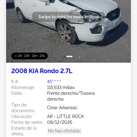
Swipe to right for more images
2d : 23h : 11m : 21s
2008 KIA Rondo 2.7L
Ít #:
45******
Kilometraje:
115,633 millas
Daño:
Frente derecho/Trasera
derecha
Tipo de
Clear Arkansas
documento:
Ubicación:
AR - LITTLE ROCK
Fecha de venta:
08/12/2026
Estado de la
No has ofertado
oferta: