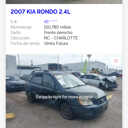
2007 KIA RONDO 2.4L
Ít #:
45******
Kilometraje:
150,780 millas
Daño:
Frente derecho
Ubicación:
NC - CHARLOTTE
Fecha de venta:
Venta Futura
Swipe to right for more images