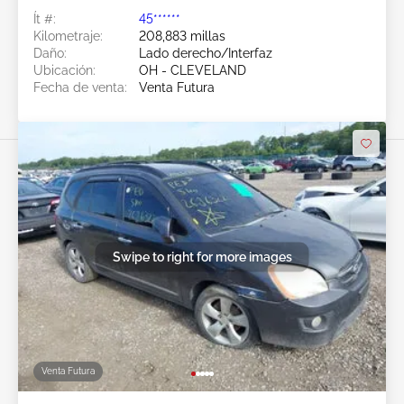
Ít #:
45******
Kilometraje:
208,883 millas
Daño:
Lado derecho/Interfaz
Ubicación:
OH - CLEVELAND
Fecha de venta:
Venta Futura
Swipe to right for more images
Venta Futura