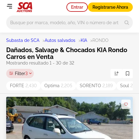
Entrar
Registrarse Ahora
Main search
Subasta de SCA
>
Autos salvados
>
KIA
>
RONDO
Dañados, Salvage & Chocados KIA Rondo
Carros en Venta
Mostrando resultado 1 - 30 de 32
Filter
3
FORTE
2,430
Optima
2,205
SORENTO
2,189
Soul
2,0