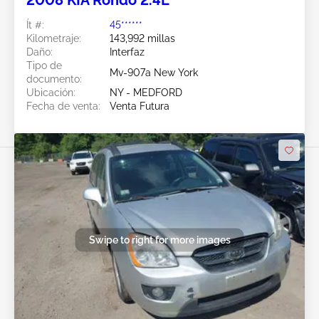
2008 KIA Rondo 2.4L
Ít #:
45******
Kilometraje:
143,992 millas
Daño:
Interfaz
Tipo de
Mv-907a New York
documento:
Ubicación:
NY - MEDFORD
Fecha de venta:
Venta Futura
Swipe to right for more images