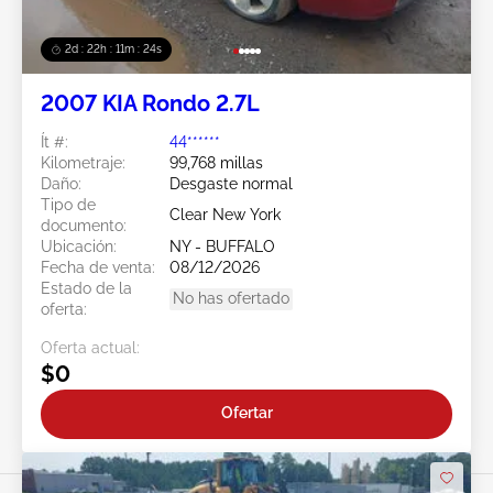
2d : 22h : 11m : 21s
2007 KIA Rondo 2.7L
Ít #:
44******
Kilometraje:
99,768 millas
Daño:
Desgaste normal
Tipo de
Clear New York
documento:
Ubicación:
NY - BUFFALO
Fecha de venta:
08/12/2026
Estado de la
No has ofertado
oferta:
Oferta actual:
$0
Ofertar