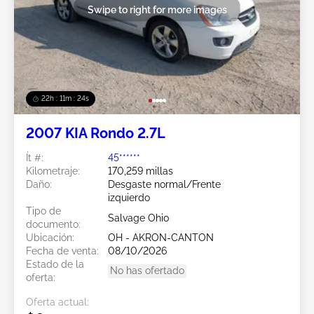
Swipe to right for more images
22h : 11m : 21s
2007 KIA Rondo 2.7L
Ít #:
45******
Kilometraje:
170,259 millas
Daño:
Desgaste normal/Frente
izquierdo
Tipo de
Salvage Ohio
documento:
Ubicación:
OH - AKRON-CANTON
Fecha de venta:
08/10/2026
Estado de la
No has ofertado
oferta:
Oferta actual: