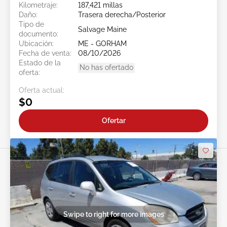
Kilometraje:
187,421 millas
Daño:
Trasera derecha/Posterior
Tipo de
Salvage Maine
documento:
Ubicación:
ME - GORHAM
Fecha de venta:
08/10/2026
Estado de la
No has ofertado
oferta:
Oferta actual:
$0
Ofertar
Swipe to right for more images