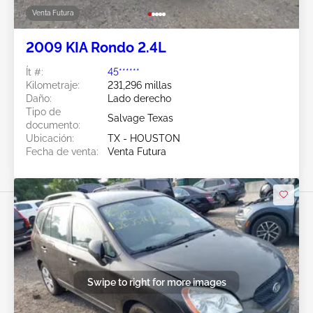
Venta Futura
2009 KIA Rondo 2.4L
Ít #:
45******
Kilometraje:
231,296 millas
Daño:
Lado derecho
Tipo de
Salvage Texas
documento:
Ubicación:
TX - HOUSTON
Fecha de venta:
Venta Futura
Swipe to right for more images