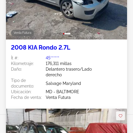
Venta Futura
2008 KIA Rondo 2.7L
Ít #:
45******
Kilometraje:
176,311 millas
Daño:
Delantero trasero/Lado
derecho
Tipo de
Salvage Maryland
documento:
Ubicación:
MD - BALTIMORE
Fecha de venta:
Venta Futura