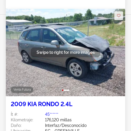
Swipe to right for more images
Venta Futura
2009 KIA RONDO 2.4L
Ít #:
45******
Kilometraje:
176,120 millas
Daño:
Interfaz/Desconocido
Ubicación:
SC - GREENVILLE