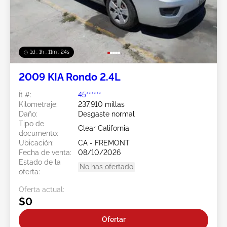
1d : 1h : 11m : 21s
2009 KIA Rondo 2.4L
Ít #:
45******
Kilometraje:
237,910 millas
Daño:
Desgaste normal
Tipo de
Clear California
documento:
Ubicación:
CA - FREMONT
Fecha de venta:
08/10/2026
Estado de la
No has ofertado
oferta:
Oferta actual:
$0
Ofertar