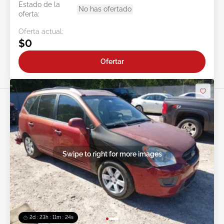
Estado de la
No has ofertado
oferta:
Oferta actual:
$0
Ofertar
Swipe to right for more images
2d : 23h : 11m : 21s