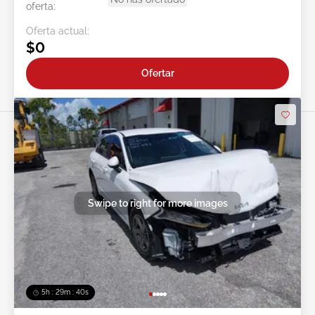
oferta:
Oferta actual:
$0
Ofertar
Swipe to right for more images
5h : 29m : 37s