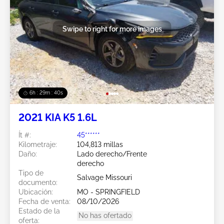
Swipe to right for more images
6h : 29m : 37s
2021 KIA K5 1.6L
Ít #:
45******
Kilometraje:
104,813 millas
Daño:
Lado derecho/Frente
derecho
Tipo de
Salvage Missouri
documento:
Ubicación:
MO - SPRINGFIELD
Fecha de venta:
08/10/2026
Estado de la
No has ofertado
oferta: