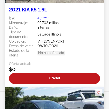
2021 KIA K5 1.6L
Ít #:
45******
Kilometraje:
92,703 millas
Daño:
Interfaz
Tipo de
Salvage Illinois
documento:
Ubicación:
IA - DAVENPORT
Fecha de venta:
08/10/2026
Estado de la
No has ofertado
oferta:
Oferta actual:
$0
Ofertar