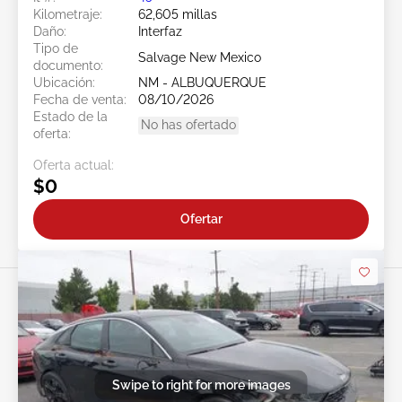
Kilometraje:
62,605 millas
Daño:
Interfaz
Tipo de
Salvage New Mexico
documento:
Ubicación:
NM - ALBUQUERQUE
Fecha de venta:
08/10/2026
Estado de la
No has ofertado
oferta:
Oferta actual:
$0
Ofertar
Swipe to right for more images