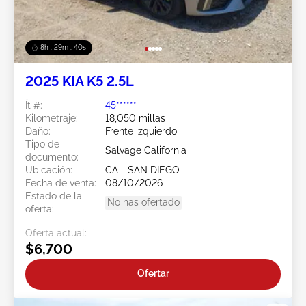
8h : 29m : 37s
2025 KIA K5 2.5L
Ít #:
45******
Kilometraje:
18,050 millas
Daño:
Frente izquierdo
Tipo de
Salvage California
documento:
Ubicación:
CA - SAN DIEGO
Fecha de venta:
08/10/2026
Estado de la
No has ofertado
oferta:
Oferta actual:
$6,700
Ofertar