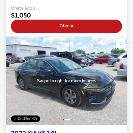
Oferta actual:
$1,050
Ofertar
Swipe to right for more images
6h : 29m : 37s