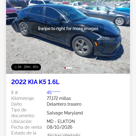
Swipe to right for more images
5h : 29m : 37s
2022 KIA K5 1.6L
Ít #:
45******
Kilometraje:
77,172 millas
Daño:
Delantero trasero
Tipo de
Salvage Maryland
documento:
Ubicación:
MD - ELKTON
Fecha de venta:
08/10/2026
Estado de la
No has ofertado