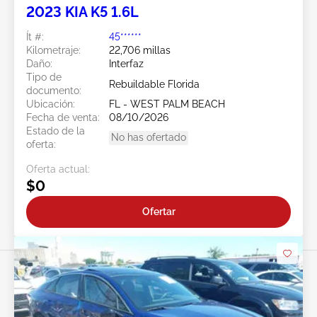
2023 KIA K5 1.6L
Ít #:
45******
Kilometraje:
22,706 millas
Daño:
Interfaz
Tipo de
Rebuildable Florida
documento:
Ubicación:
FL - WEST PALM BEACH
Fecha de venta:
08/10/2026
Estado de la
No has ofertado
oferta:
Oferta actual:
$0
Ofertar