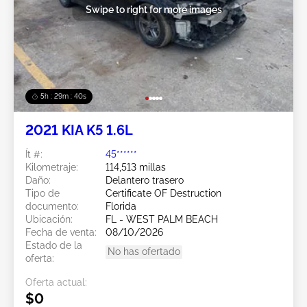
Swipe to right for more images
5h : 29m : 37s
2021 KIA K5 1.6L
Ít #:
45******
Kilometraje:
114,513 millas
Daño:
Delantero trasero
Tipo de
Certificate OF Destruction
documento:
Florida
Ubicación:
FL - WEST PALM BEACH
Fecha de venta:
08/10/2026
Estado de la
No has ofertado
oferta:
Oferta actual:
$0