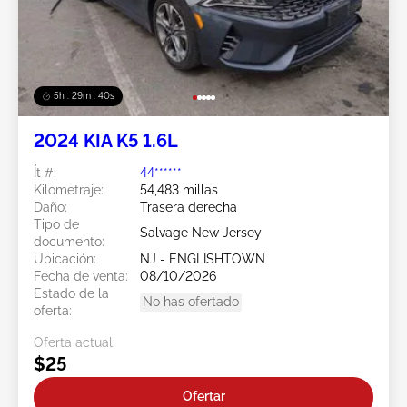
5h : 29m : 37s
2024 KIA K5 1.6L
Ít #:
44******
Kilometraje:
54,483 millas
Daño:
Trasera derecha
Tipo de
Salvage New Jersey
documento:
Ubicación:
NJ - ENGLISHTOWN
Fecha de venta:
08/10/2026
Estado de la
No has ofertado
oferta:
Oferta actual:
$25
Ofertar