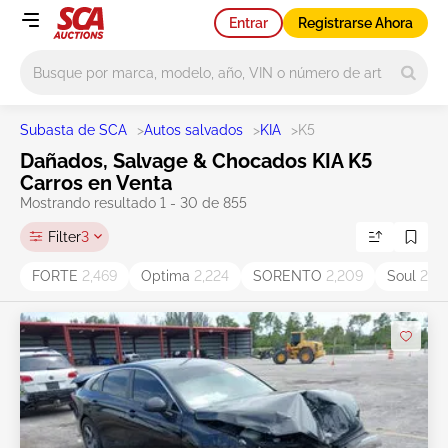
Entrar
Registrarse Ahora
Main search
Subasta de SCA
>
Autos salvados
>
KIA
>
K5
Dañados, Salvage & Chocados KIA K5
Carros en Venta
Mostrando resultado 1 - 30 de 855
Filter
3
FORTE
2,469
Optima
2,224
SORENTO
2,209
Soul
2,0