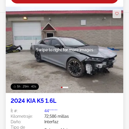
Swipe to right for more images
5h : 29m : 37s
2024 KIA K5 1.6L
Ít #:
44******
Kilometraje:
72,586 millas
Daño:
Interfaz
Tipo de