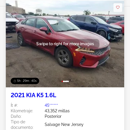
Swipe to right for more images
5h : 29m : 37s
2021 KIA K5 1.6L
Ít #:
45******
Kilometraje:
43,352 millas
Daño:
Posterior
Tipo de
Salvage New Jersey
documento: