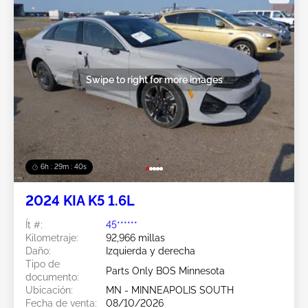
Swipe to right for more images
6h : 29m : 37s
2024 KIA K5 1.6L
Ít #:
45******
Kilometraje:
92,966 millas
Daño:
Izquierda y derecha
Tipo de
Parts Only BOS Minnesota
documento:
Ubicación:
MN - MINNEAPOLIS SOUTH
Fecha de venta:
08/10/2026