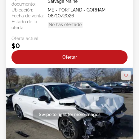
Salvage Maine
documento:
Ubicación:
ME - PORTLAND - GORHAM
Fecha de venta:
08/10/2026
Estado de la
No has ofertado
oferta:
Oferta actual:
$0
Ofertar
Swipe to right for more images