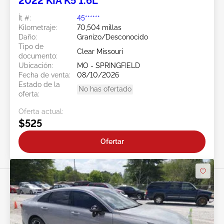
2022 KIA K5 1.6L
Ít #:
45******
Kilometraje:
70,504 millas
Daño:
Granizo/Desconocido
Tipo de
Clear Missouri
documento:
Ubicación:
MO - SPRINGFIELD
Fecha de venta:
08/10/2026
Estado de la
No has ofertado
oferta:
Oferta actual:
$525
Ofertar