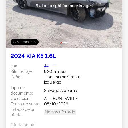
Swipe to right for more images
6h : 29m : 37s
2024 KIA K5 1.6L
Ít #:
44******
Kilometraje:
8,901 millas
Daño:
Transmisión/Frente
izquierdo
Tipo de
Salvage Alabama
documento:
Ubicación:
AL - HUNTSVILLE
Fecha de venta:
08/10/2026
Estado de la
No has ofertado
oferta:
Oferta actual: