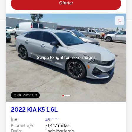
Ofertar
Swipe to right for more images
8h : 29m : 37s
2022 KIA K5 1.6L
Ít #:
45******
Kilometraje:
71,447 millas
Daño:
Lado izquierdo