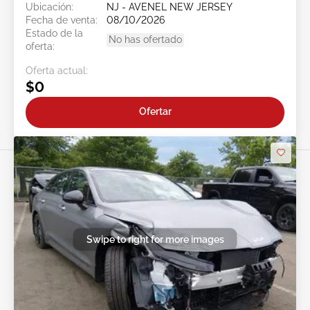
Ubicación:
NJ - AVENEL NEW JERSEY
Fecha de venta:
08/10/2026
Estado de la
No has ofertado
oferta:
Oferta actual:
$0
Ofertar
Swipe to right for more images