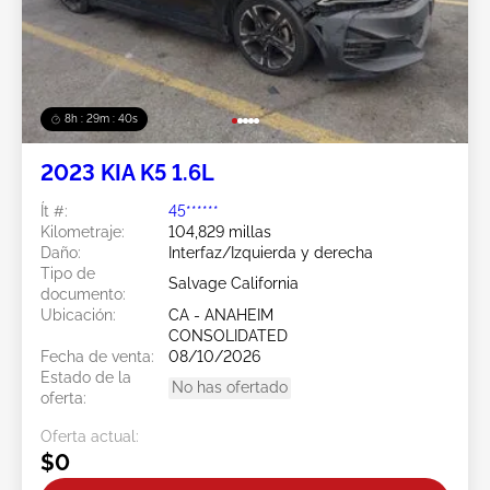
8h : 29m : 37s
2023 KIA K5 1.6L
Ít #:
45******
Kilometraje:
104,829 millas
Daño:
Interfaz/Izquierda y derecha
Tipo de
Salvage California
documento:
Ubicación:
CA - ANAHEIM
CONSOLIDATED
Fecha de venta:
08/10/2026
Estado de la
No has ofertado
oferta:
Oferta actual:
$0