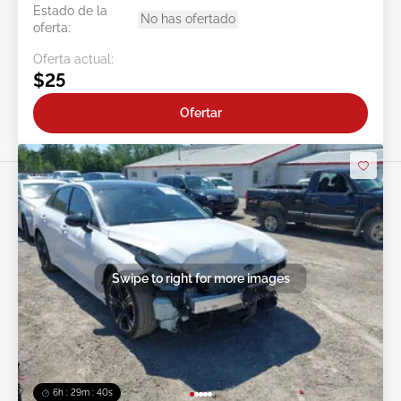
Estado de la
No has ofertado
oferta:
Oferta actual:
$25
Ofertar
Swipe to right for more images
6h : 29m : 37s