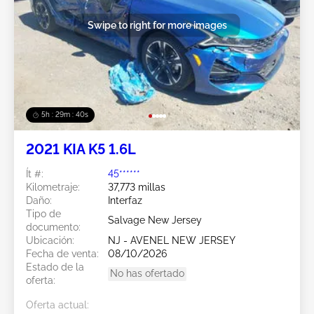
Swipe to right for more images
5h : 29m : 37s
2021 KIA K5 1.6L
Ít #:
45******
Kilometraje:
37,773 millas
Daño:
Interfaz
Tipo de
Salvage New Jersey
documento:
Ubicación:
NJ - AVENEL NEW JERSEY
Fecha de venta:
08/10/2026
Estado de la
No has ofertado
oferta:
Oferta actual: