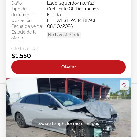
Daño:
Lado izquierdo/Interfaz
Tipo de
Certificate OF Destruction
documento:
Florida
Ubicación:
FL - WEST PALM BEACH
Fecha de venta:
08/10/2026
Estado de la
No has ofertado
oferta:
Oferta actual:
$1,550
Ofertar
Swipe to right for more images