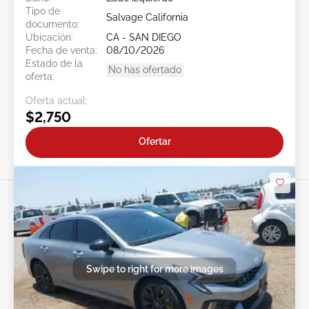
Tipo de
Salvage California
documento:
Ubicación:
CA - SAN DIEGO
Fecha de venta:
08/10/2026
Estado de la
No has ofertado
oferta:
Oferta actual:
$2,750
Ofertar
Swipe to right for more images