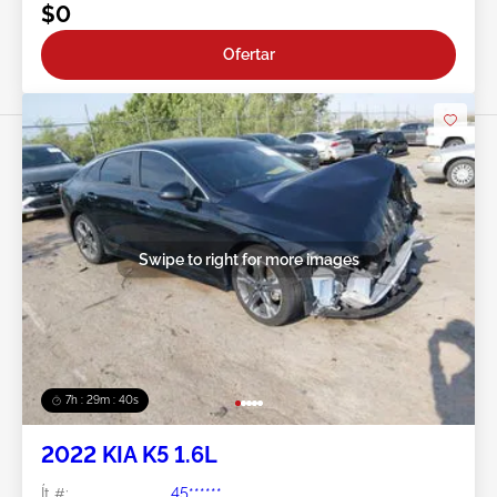
$0
Ofertar
Swipe to right for more images
7h : 29m : 37s
2022 KIA K5 1.6L
Ít #:
45******