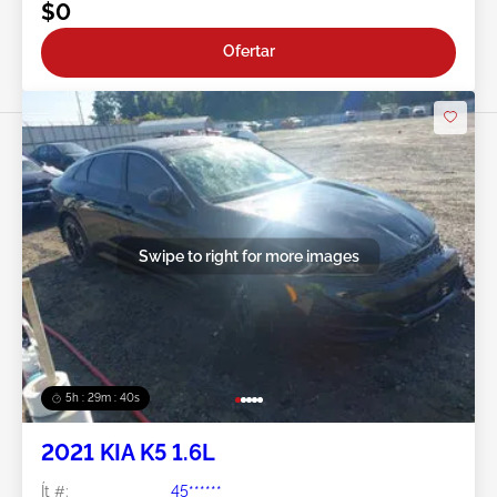
$0
Ofertar
Swipe to right for more images
5h : 29m : 37s
2021 KIA K5 1.6L
Ít #:
45******