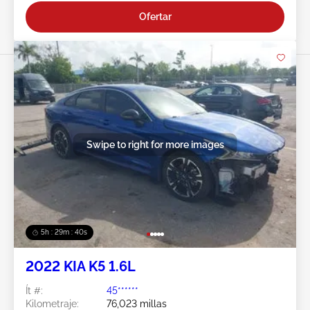
Ofertar
Swipe to right for more images
5h : 29m : 37s
2022 KIA K5 1.6L
Ít #:
45******
Kilometraje:
76,023 millas