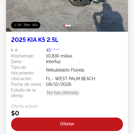
5h : 29m : 37s
2025 KIA K5 2.5L
Ít #:
45******
Kilometraje:
10,830 millas
Daño:
Interfaz
Tipo de
Rebuildable Florida
documento:
Ubicación:
FL - WEST PALM BEACH
Fecha de venta:
08/10/2026
Estado de la
No has ofertado
oferta:
Oferta actual:
$0
Ofertar