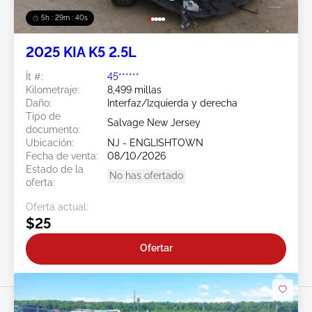
5h : 29m : 37s
2025 KIA K5 2.5L
Ít #:
45******
Kilometraje:
8,499 millas
Daño:
Interfaz/Izquierda y derecha
Tipo de
Salvage New Jersey
documento:
Ubicación:
NJ - ENGLISHTOWN
Fecha de venta:
08/10/2026
Estado de la
No has ofertado
oferta:
Oferta actual:
$25
Ofertar