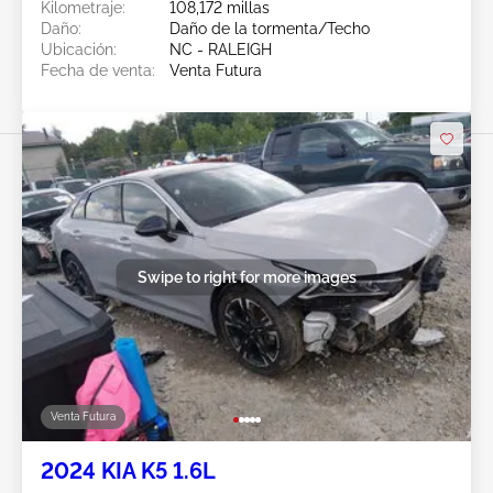
Kilometraje:
108,172 millas
Daño:
Daño de la tormenta/Techo
Ubicación:
NC - RALEIGH
Fecha de venta:
Venta Futura
Swipe to right for more images
Venta Futura
2024 KIA K5 1.6L