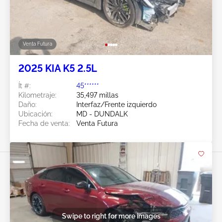
Venta Futura
2025 KIA K5 2.5L
Ít #:
45******
Kilometraje:
35,497 millas
Daño:
Interfaz/Frente izquierdo
Ubicación:
MD - DUNDALK
Fecha de venta:
Venta Futura
Swipe to right for more images