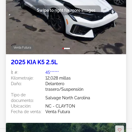
Swipe to right for more images
Venta Futura
2025 KIA K5 2.5L
Ít #:
45******
Kilometraje:
12,028 millas
Daño:
Delantero
trasero/Suspensión
Tipo de
Salvage North Carolina
documento:
Ubicación:
NC - CLAYTON
Fecha de venta:
Venta Futura