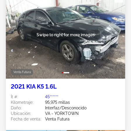
Swipe to right for more images
Venta Futura
2021 KIA K5 1.6L
Ít #:
45******
Kilometraje:
95,975 millas
Daño:
Interfaz/Desconocido
Ubicación:
VA - YORKTOWN
Fecha de venta:
Venta Futura