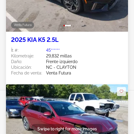
Venta Futura
2025 KIA K5 2.5L
Ít #:
45******
Kilometraje:
29,832 millas
Daño:
Frente izquierdo
Ubicación:
NC - CLAYTON
Fecha de venta:
Venta Futura
Swipe to right for more images