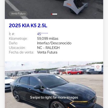
Venta Futura
2025 KIA K5 2.5L
Ít #:
45******
Kilometraje:
59,099 millas
Daño:
Interfaz/Desconocido
Ubicación:
NC - RALEIGH
Fecha de venta:
Venta Futura
Swipe to right for more images