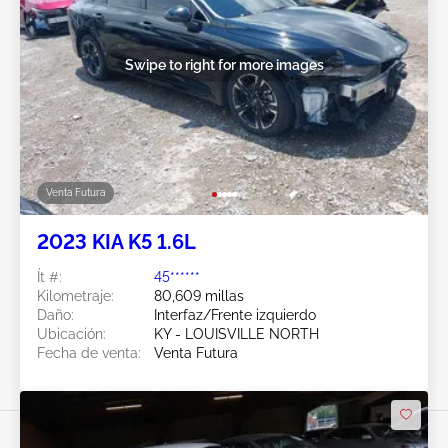
Swipe to right for more images
Venta Futura
2023 KIA K5 1.6L
Ít #:
45******
Kilometraje:
80,609 millas
Daño:
Interfaz/Frente izquierdo
Ubicación:
KY - LOUISVILLE NORTH
Fecha de venta:
Venta Futura