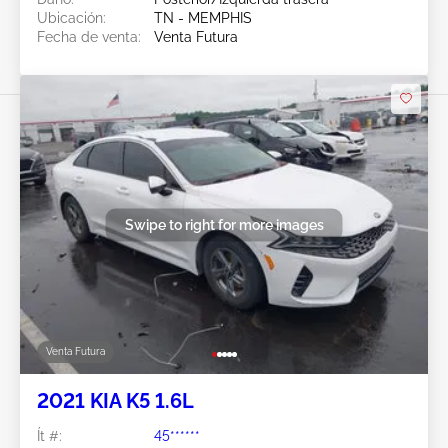
Ubicación:
TN - MEMPHIS
Fecha de venta:
Venta Futura
Swipe to right for more images
Venta Futura
2021 KIA K5 1.6L
Ít #:
45******