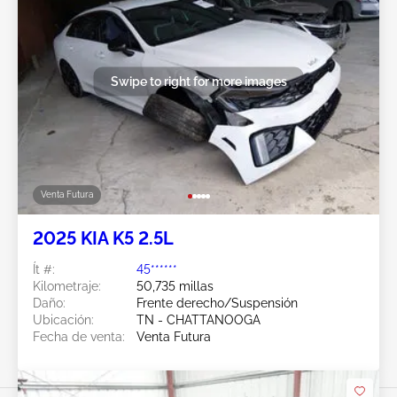
Swipe to right for more images
Venta Futura
2025 KIA K5 2.5L
Ít #:
45******
Kilometraje:
50,735 millas
Daño:
Frente derecho/Suspensión
Ubicación:
TN - CHATTANOOGA
Fecha de venta:
Venta Futura