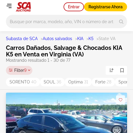
Entrar
Registrarse Ahora
Main search
Subasta de SCA
>
Autos salvados
>
KIA
>
K5
>
State VA
Carros Dañados, Salvage & Chocados KIA
K5 en Venta en Virginia (VA)
Mostrando resultado 1 - 30 de 77
Filter
9
SORENTO
40
SOUL
36
Optima
31
Forte
28
Sporta