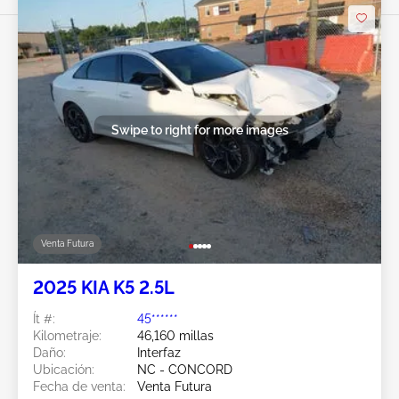
Swipe to right for more images
Venta Futura
2025 KIA K5 2.5L
Ít #:
45******
Kilometraje:
46,160 millas
Daño:
Interfaz
Ubicación:
NC - CONCORD
Fecha de venta:
Venta Futura