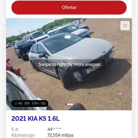
Ofertar
Swipe to right for more images
4d : 10h : 07m : 48s
2021 KIA K5 1.6L
Ít #:
44******
Kilometraje:
72,554 millas