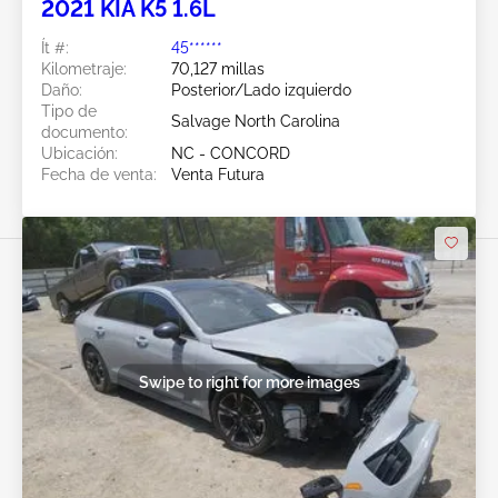
2021 KIA K5 1.6L
Ít #:
45******
Kilometraje:
70,127 millas
Daño:
Posterior/Lado izquierdo
Tipo de
Salvage North Carolina
documento:
Ubicación:
NC - CONCORD
Fecha de venta:
Venta Futura
Swipe to right for more images