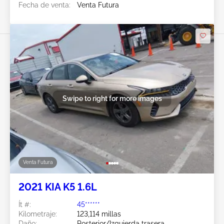
Fecha de venta:
Venta Futura
Swipe to right for more images
Venta Futura
2021 KIA K5 1.6L
Ít #:
45******
Kilometraje:
123,114 millas
Daño:
Posterior/Izquierda trasera