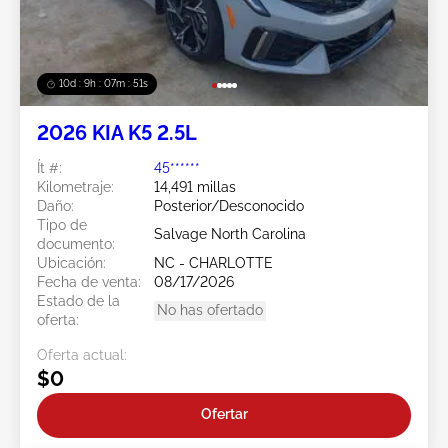
10d : 9h : 07m : 48s
2026 KIA K5 2.5L
Ít #:
45******
Kilometraje:
14,491 millas
Daño:
Posterior/Desconocido
Tipo de
Salvage North Carolina
documento:
Ubicación:
NC - CHARLOTTE
Fecha de venta:
08/17/2026
Estado de la
No has ofertado
oferta:
Oferta actual:
$0
Ofertar