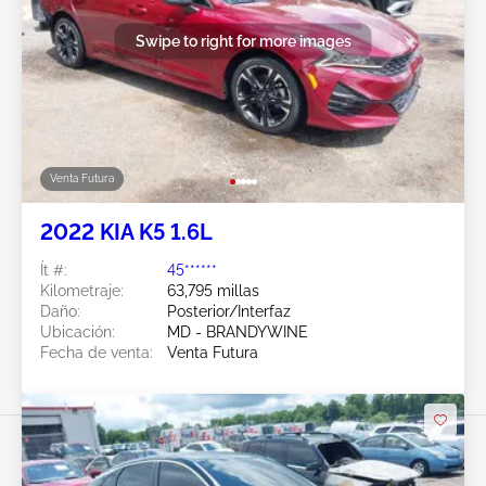
Swipe to right for more images
Venta Futura
2022 KIA K5 1.6L
Ít #:
45******
Kilometraje:
63,795 millas
Daño:
Posterior/Interfaz
Ubicación:
MD - BRANDYWINE
Fecha de venta:
Venta Futura