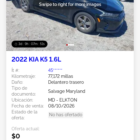
Swipe to right for more images
3d : 9h : 07m : 48s
2022 KIA K5 1.6L
Ít #:
45******
Kilometraje:
77,172 millas
Daño:
Delantero trasero
Tipo de
Salvage Maryland
documento:
Ubicación:
MD - ELKTON
Fecha de venta:
08/10/2026
Estado de la
No has ofertado
oferta:
Oferta actual:
$0