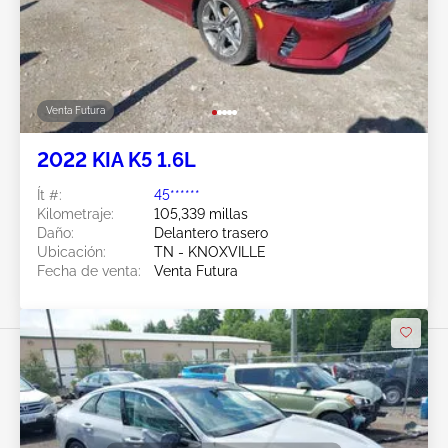
Venta Futura
2022 KIA K5 1.6L
Ít #:
45******
Kilometraje:
105,339 millas
Daño:
Delantero trasero
Ubicación:
TN - KNOXVILLE
Fecha de venta:
Venta Futura