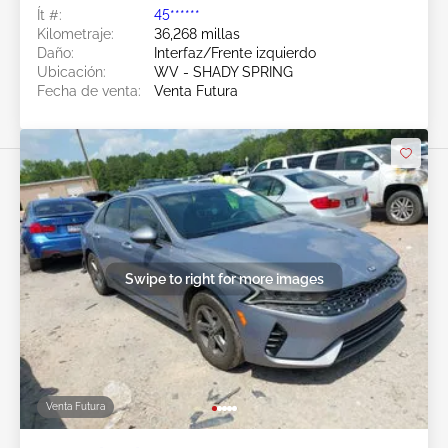
Ít #:
45******
Kilometraje:
36,268 millas
Daño:
Interfaz/Frente izquierdo
Ubicación:
WV - SHADY SPRING
Fecha de venta:
Venta Futura
Swipe to right for more images
Venta Futura