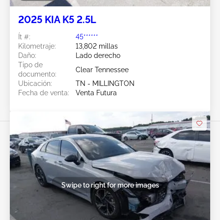
2025 KIA K5 2.5L
Ít #:
45******
Kilometraje:
13,802 millas
Daño:
Lado derecho
Tipo de
Clear Tennessee
documento:
Ubicación:
TN - MILLINGTON
Fecha de venta:
Venta Futura
Swipe to right for more images