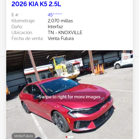
2026 KIA K5 2.5L
Ít #:
45******
Kilometraje:
2,070 millas
Daño:
Interfaz
Ubicación:
TN - KNOXVILLE
Fecha de venta:
Venta Futura
Swipe to right for more images
Venta Futura