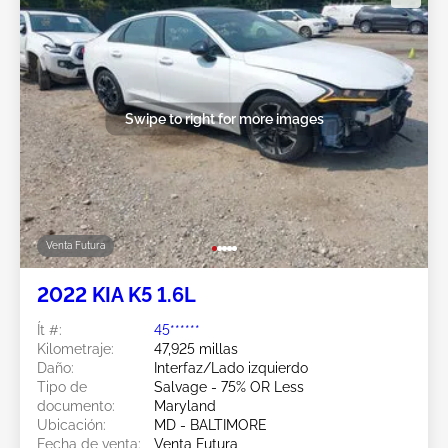
Swipe to right for more images
Venta Futura
2022 KIA K5 1.6L
Ít #:
45******
Kilometraje:
47,925 millas
Daño:
Interfaz/Lado izquierdo
Tipo de
Salvage - 75% OR Less
documento:
Maryland
Ubicación:
MD - BALTIMORE
Fecha de venta:
Venta Futura