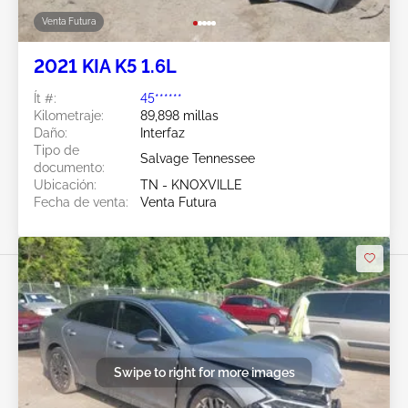
Venta Futura
2021 KIA K5 1.6L
Ít #:
45******
Kilometraje:
89,898 millas
Daño:
Interfaz
Tipo de
Salvage Tennessee
documento:
Ubicación:
TN - KNOXVILLE
Fecha de venta:
Venta Futura
Swipe to right for more images