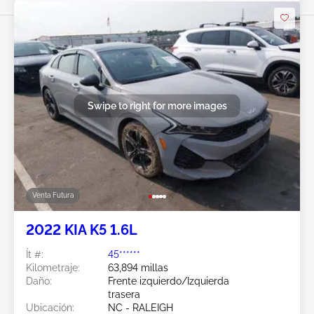
Swipe to right for more images
Venta Futura
2022 KIA K5 1.6L
Ít #:
45******
Kilometraje:
63,894 millas
Daño:
Frente izquierdo/Izquierda
trasera
Ubicación:
NC - RALEIGH