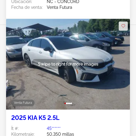
Ubicación:
NC - CONCORD
Fecha de venta:
Venta Futura
Swipe to right for more images
Venta Futura
2025 KIA K5 2.5L
Ít #:
45******
Kilometraje:
50,350 millas