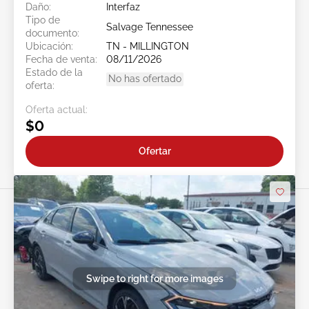
Daño:
Interfaz
Tipo de
Salvage Tennessee
documento:
Ubicación:
TN - MILLINGTON
Fecha de venta:
08/11/2026
Estado de la
No has ofertado
oferta:
Oferta actual:
$0
Ofertar
Swipe to right for more images