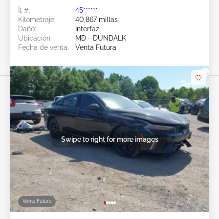
Ít #:
45******
Kilometraje:
40,867 millas
Daño:
Interfaz
Ubicación:
MD - DUNDALK
Fecha de venta:
Venta Futura
Swipe to right for more images
Venta Futura