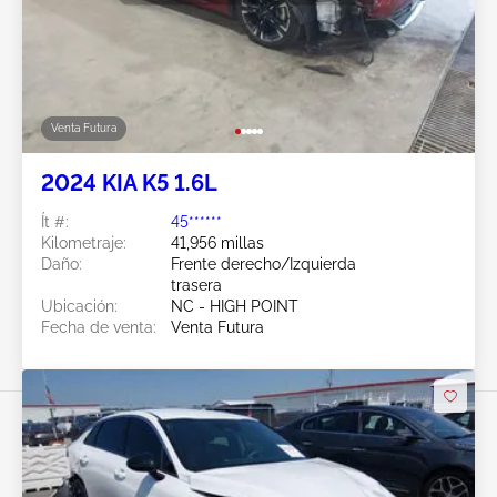
Venta Futura
2024 KIA K5 1.6L
Ít #:
45******
Kilometraje:
41,956 millas
Daño:
Frente derecho/Izquierda
trasera
Ubicación:
NC - HIGH POINT
Fecha de venta:
Venta Futura