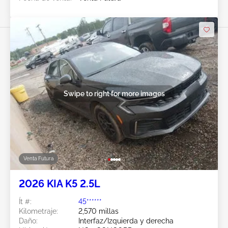
Swipe to right for more images
Venta Futura
2026 KIA K5 2.5L
Ít #:
45******
Kilometraje:
2,570 millas
Daño:
Interfaz/Izquierda y derecha