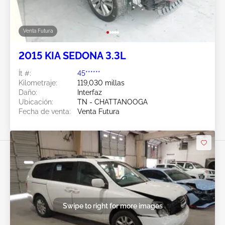
Venta Futura
2015 KIA SEDONA 3.3L
Ít #:
45******
Kilometraje:
119,030 millas
Daño:
Interfaz
Ubicación:
TN - CHATTANOOGA
Fecha de venta:
Venta Futura
Swipe to right for more images