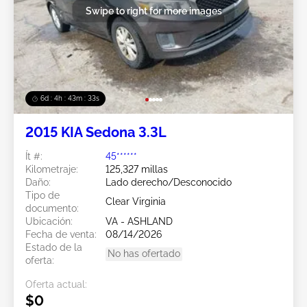
Swipe to right for more images
6d : 4h : 43m : 30s
2015 KIA Sedona 3.3L
Ít #:
45******
Kilometraje:
125,327 millas
Daño:
Lado derecho/Desconocido
Tipo de
Clear Virginia
documento:
Ubicación:
VA - ASHLAND
Fecha de venta:
08/14/2026
Estado de la
No has ofertado
oferta:
Oferta actual:
$0