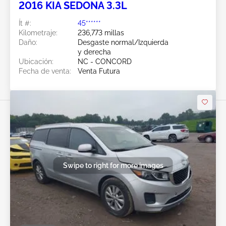
2016 KIA SEDONA 3.3L
Ít #:
45******
Kilometraje:
236,773 millas
Daño:
Desgaste normal/Izquierda
y derecha
Ubicación:
NC - CONCORD
Fecha de venta:
Venta Futura
Swipe to right for more images