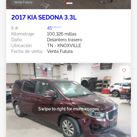
Venta Futura
2017 KIA SEDONA 3.3L
Ít #:
45******
Kilometraje:
100,326 millas
Daño:
Delantero trasero
Ubicación:
TN - KNOXVILLE
Fecha de venta:
Venta Futura
Swipe to right for more images