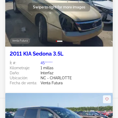
Swipe to right for more images
Venta Futura
2011 KIA Sedona 3.5L
Ít #:
45******
Kilometraje:
1 millas
Daño:
Interfaz
Ubicación:
NC - CHARLOTTE
Fecha de venta:
Venta Futura