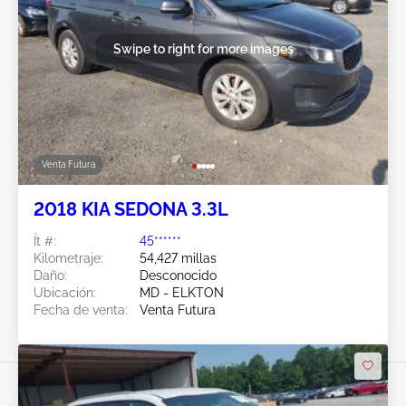
Swipe to right for more images
Venta Futura
2018 KIA SEDONA 3.3L
Ít #:
45******
Kilometraje:
54,427 millas
Daño:
Desconocido
Ubicación:
MD - ELKTON
Fecha de venta:
Venta Futura