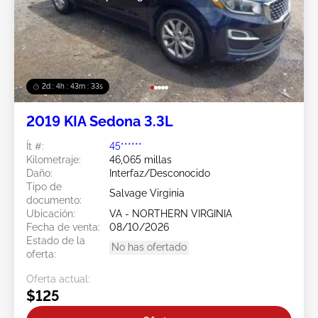
2d : 4h : 43m : 30s
2019 KIA Sedona 3.3L
Ít #:
45******
Kilometraje:
46,065 millas
Daño:
Interfaz/Desconocido
Tipo de
Salvage Virginia
documento:
Ubicación:
VA - NORTHERN VIRGINIA
Fecha de venta:
08/10/2026
Estado de la
No has ofertado
oferta:
Oferta actual:
$125