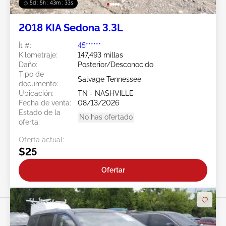
5d : 5h : 43m : 30s
2018 KIA Sedona 3.3L
Ít #:
45******
Kilometraje:
147,493 millas
Daño:
Posterior/Desconocido
Tipo de
Salvage Tennessee
documento:
Ubicación:
TN - NASHVILLE
Fecha de venta:
08/13/2026
Estado de la
No has ofertado
oferta:
Oferta actual:
$25
Ofertar