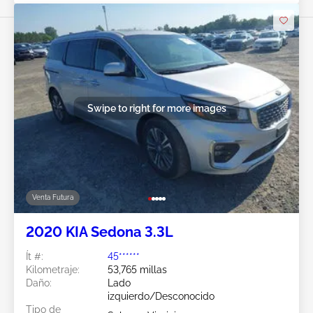
Swipe to right for more images
Venta Futura
2020 KIA Sedona 3.3L
Ít #:
45******
Kilometraje:
53,765 millas
Daño:
Lado
izquierdo/Desconocido
Tipo de