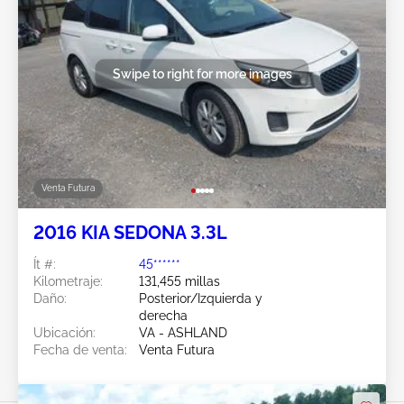
Swipe to right for more images
Venta Futura
2016 KIA SEDONA 3.3L
Ít #:
45******
Kilometraje:
131,455 millas
Daño:
Posterior/Izquierda y
derecha
Ubicación:
VA - ASHLAND
Fecha de venta:
Venta Futura