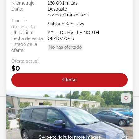
Kilometraje:
160,001 millas
Daño:
Desgaste
normal/Transmisión
Tipo de
Salvage Kentucky
documento:
Ubicación:
KY - LOUISVILLE NORTH
Fecha de venta:
08/10/2026
Estado de la
No has ofertado
oferta:
Oferta actual:
$0
Ofertar
Swipe to right for more images