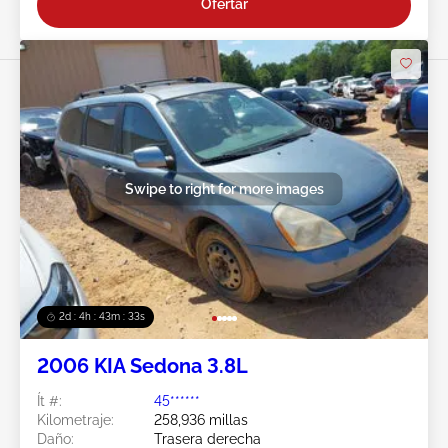
Ofertar
Swipe to right for more images
2d : 4h : 43m : 30s
2006 KIA Sedona 3.8L
Ít #:
45******
Kilometraje:
258,936 millas
Daño:
Trasera derecha