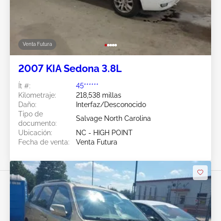
Venta Futura
2007 KIA Sedona 3.8L
Ít #:
45******
Kilometraje:
218,538 millas
Daño:
Interfaz/Desconocido
Tipo de
Salvage North Carolina
documento:
Ubicación:
NC - HIGH POINT
Fecha de venta:
Venta Futura