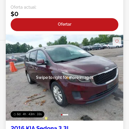
Oferta actual:
$0
Ofertar
Swipe to right for more images
6d : 4h : 43m : 30s
2016 KIA Sedona 3.3L