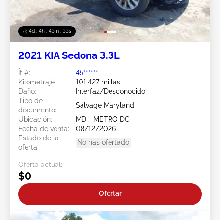
4d : 4h : 43m : 30s
2021 KIA Sedona 3.3L
Ít #:
45******
Kilometraje:
101,427 millas
Daño:
Interfaz/Desconocido
Tipo de
Salvage Maryland
documento:
Ubicación:
MD - METRO DC
Fecha de venta:
08/12/2026
Estado de la
No has ofertado
oferta:
Oferta actual:
$0
Ofertar