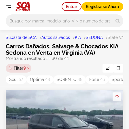
Entrar
Registrarse Ahora
Main search
Subasta de SCA
>
Autos salvados
>
KIA
>
SEDONA
>
State VA
Carros Dañados, Salvage & Chocados KIA
Sedona en Venta en Virginia (VA)
Mostrando resultado 1 - 30 de 44
Filter
9
Soul
57
Optima
48
SORENTO
48
Forte
46
Sportag