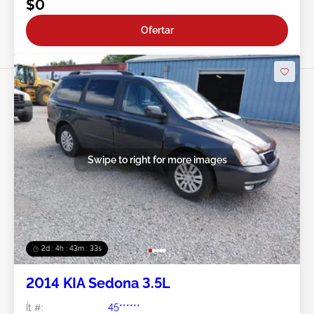
$0
Ofertar
Swipe to right for more images
2d : 4h : 43m : 30s
2014 KIA Sedona 3.5L
Ít #:
45******