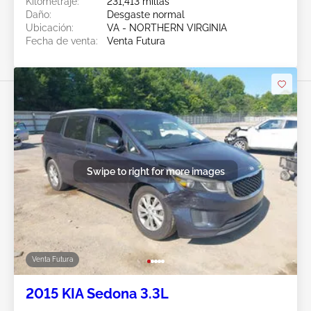
Kilometraje:
231,413 millas
Daño:
Desgaste normal
Ubicación:
VA - NORTHERN VIRGINIA
Fecha de venta:
Venta Futura
Swipe to right for more images
Venta Futura
2015 KIA Sedona 3.3L