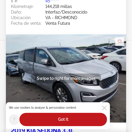
Ít #:
45******
Kilometraje:
144,218 millas
Daño:
Interfaz/Desconocido
Ubicación:
VA - RICHMOND
Fecha de venta:
Venta Futura
Swipe to right for more images
We use cookies to analyse & personalise content
Venta Futura
?
Got It
2019 KIA SEDONA 3.3L