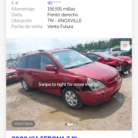
Ít #:
45******
Kilometraje:
156,591 millas
Daño:
Frente derecho
Ubicación:
TN - KNOXVILLE
Fecha de venta:
Venta Futura
Swipe to right for more images
Venta Futura