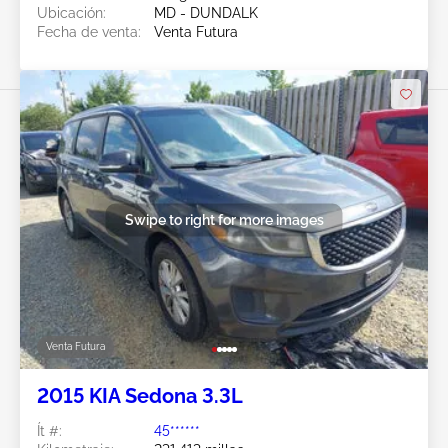
Ubicación:
MD - DUNDALK
Fecha de venta:
Venta Futura
Swipe to right for more images
Venta Futura
2015 KIA Sedona 3.3L
Ít #:
45******