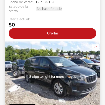
Fecha de venta:
08/13/2026
Estado de la
No has ofertado
oferta:
Oferta actual:
$0
Ofertar
Swipe to right for more images