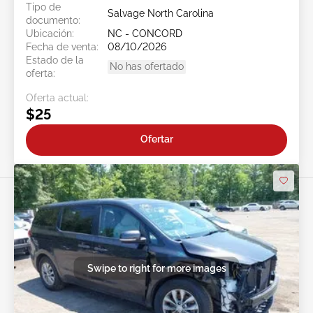
Tipo de
Salvage North Carolina
documento:
Ubicación:
NC - CONCORD
Fecha de venta:
08/10/2026
Estado de la
No has ofertado
oferta:
Oferta actual:
$25
Ofertar
Swipe to right for more images