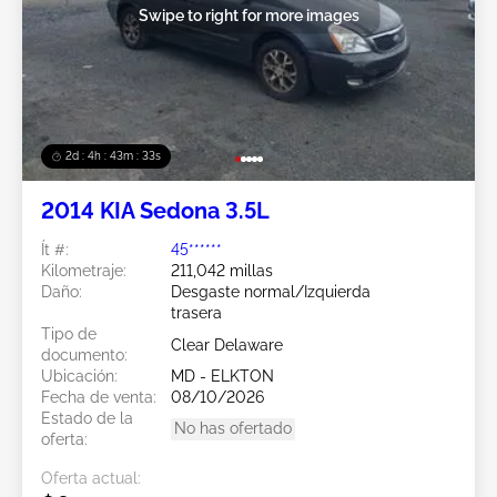
Swipe to right for more images
2d : 4h : 43m : 30s
2014 KIA Sedona 3.5L
Ít #:
45******
Kilometraje:
211,042 millas
Daño:
Desgaste normal/Izquierda
trasera
Tipo de
Clear Delaware
documento:
Ubicación:
MD - ELKTON
Fecha de venta:
08/10/2026
Estado de la
No has ofertado
oferta:
Oferta actual: