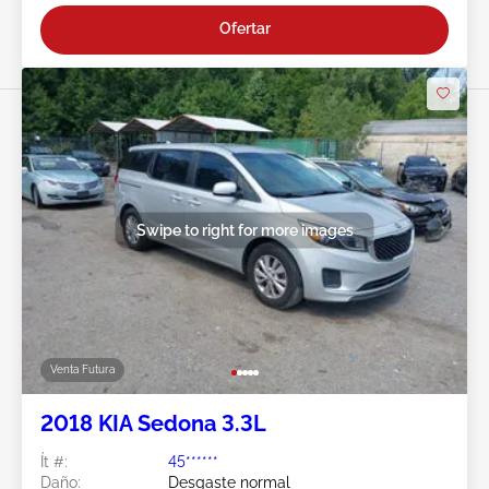
Ofertar
Swipe to right for more images
Venta Futura
2018 KIA Sedona 3.3L
Ít #:
45******
Daño:
Desgaste normal