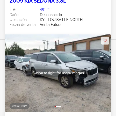
2009 KIA SEDONA 3.8L
Ít #:
45******
Daño:
Desconocido
Ubicación:
KY - LOUISVILLE NORTH
Fecha de venta:
Venta Futura
Swipe to right for more images
Venta Futura