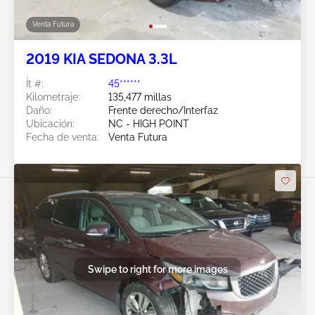
Venta Futura
2019 KIA SEDONA 3.3L
Ít #:
45******
Kilometraje:
135,477 millas
Daño:
Frente derecho/Interfaz
Ubicación:
NC - HIGH POINT
Fecha de venta:
Venta Futura
Swipe to right for more images