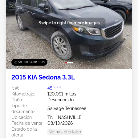
Swipe to right for more images
5d : 5h : 43m : 30s
2015 KIA Sedona 3.3L
Ít #:
45******
Kilometraje:
120,091 millas
Daño:
Desconocido
Tipo de
Salvage Tennessee
documento:
Ubicación:
TN - NASHVILLE
Fecha de venta:
08/13/2026
Estado de la
No has ofertado
oferta: