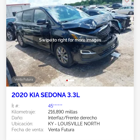
Swipe to right for more images
Venta Futura
2020 KIA SEDONA 3.3L
Ít #:
45******
Kilometraje:
216,890 millas
Daño:
Interfaz/Frente derecho
Ubicación:
KY - LOUISVILLE NORTH
Fecha de venta:
Venta Futura