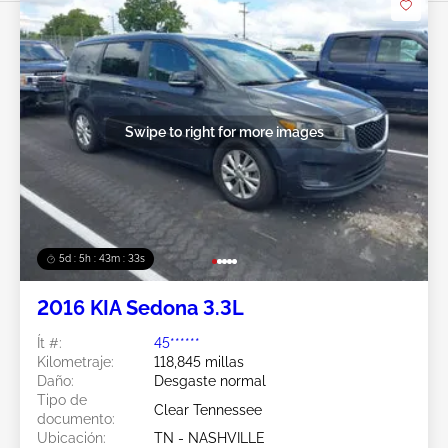
Swipe to right for more images
5d : 5h : 43m : 30s
2016 KIA Sedona 3.3L
Ít #:
45******
Kilometraje:
118,845 millas
Daño:
Desgaste normal
Tipo de
Clear Tennessee
documento:
Ubicación:
TN - NASHVILLE