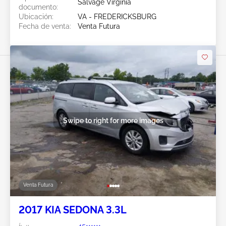
Salvage Virginia
documento:
Ubicación:
VA - FREDERICKSBURG
Fecha de venta:
Venta Futura
Swipe to right for more images
Venta Futura
2017 KIA SEDONA 3.3L