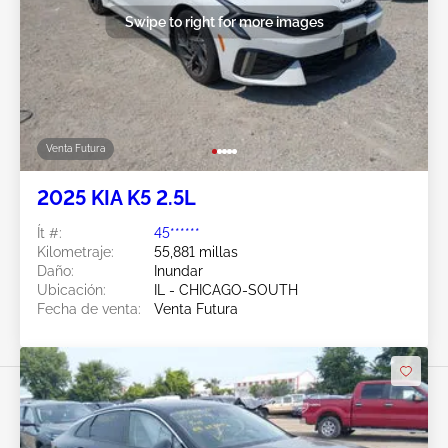
Swipe to right for more images
Venta Futura
2025 KIA K5 2.5L
Ít #:
45******
Kilometraje:
55,881 millas
Daño:
Inundar
Ubicación:
IL - CHICAGO-SOUTH
Fecha de venta:
Venta Futura