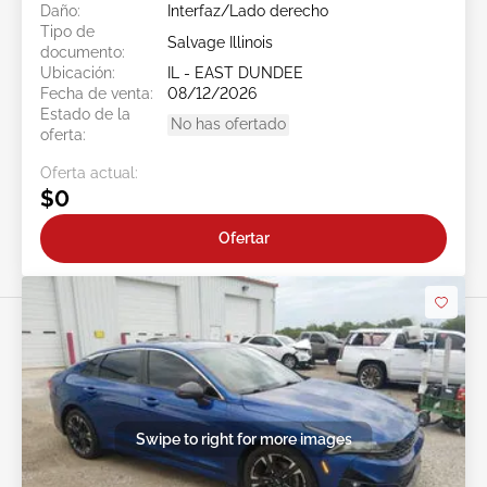
Daño:
Interfaz/Lado derecho
Tipo de
Salvage Illinois
documento:
Ubicación:
IL - EAST DUNDEE
Fecha de venta:
08/12/2026
Estado de la
No has ofertado
oferta:
Oferta actual:
$0
Ofertar
Swipe to right for more images