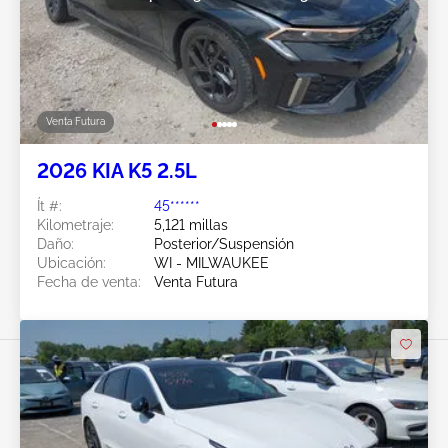
Venta Futura
2026 KIA K5 2.5L
Ít #:
45******
Kilometraje:
5,121 millas
Daño:
Posterior/Suspensión
Ubicación:
WI - MILWAUKEE
Fecha de venta:
Venta Futura