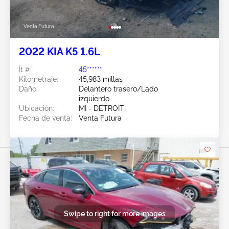
Venta Futura
2022 KIA K5 1.6L
Ít #:
45******
Kilometraje:
45,983 millas
Daño:
Delantero trasero/Lado
izquierdo
Ubicación:
MI - DETROIT
Fecha de venta:
Venta Futura
Swipe to right for more images