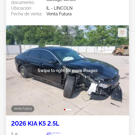
documento:
Ubicación:
IL - LINCOLN
Fecha de venta:
Venta Futura
Swipe to right for more images
Venta Futura
2026 KIA K5 2.5L
Ít #:
45******