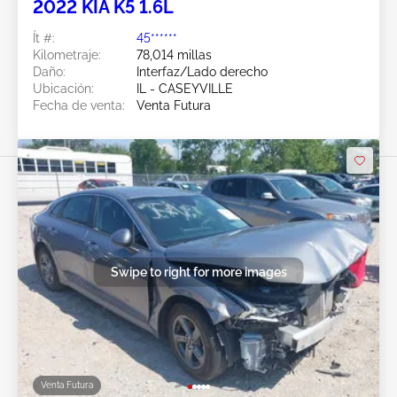
2022 KIA K5 1.6L
Ít #:
45******
Kilometraje:
78,014 millas
Daño:
Interfaz/Lado derecho
Ubicación:
IL - CASEYVILLE
Fecha de venta:
Venta Futura
Swipe to right for more images
Venta Futura