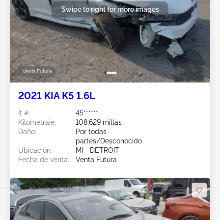
Swipe to right for more images
Venta Futura
2021 KIA K5 1.6L
Ít #:
45******
Kilometraje:
108,629 millas
Daño:
Por todas
partes/Desconocido
Ubicación:
MI - DETROIT
Fecha de venta:
Venta Futura