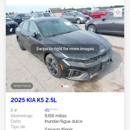
Swipe to right for more images
Venta Futura
2025 KIA K5 2.5L
Ít #:
45******
Kilometraje:
8,616 millas
Daño:
Inundar/Agua dulce
Tipo de
Salvage Illinois