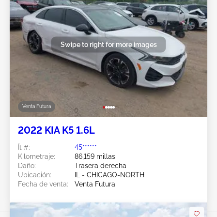
Swipe to right for more images
Venta Futura
2022 KIA K5 1.6L
Ít #:
45******
Kilometraje:
86,159 millas
Daño:
Trasera derecha
Ubicación:
IL - CHICAGO-NORTH
Fecha de venta:
Venta Futura