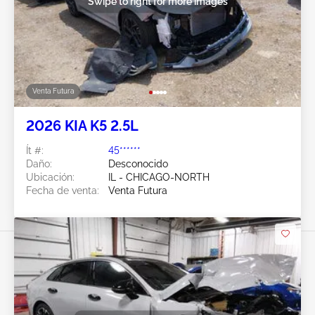
Swipe to right for more images
Venta Futura
2026 KIA K5 2.5L
Ít #:
45******
Daño:
Desconocido
Ubicación:
IL - CHICAGO-NORTH
Fecha de venta:
Venta Futura