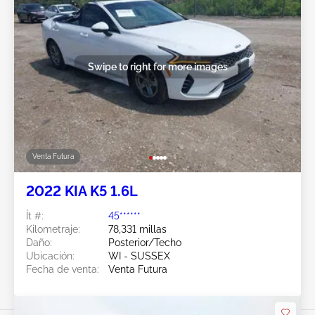
Swipe to right for more images
Venta Futura
2022 KIA K5 1.6L
Ít #:
45******
Kilometraje:
78,331 millas
Daño:
Posterior/Techo
Ubicación:
WI - SUSSEX
Fecha de venta:
Venta Futura