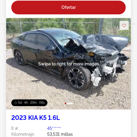
Ofertar
Swipe to right for more images
5d : 4h : 29m : 03s
2023 KIA K5 1.6L
Ít #:
45******
Kilometraje:
53,531 millas