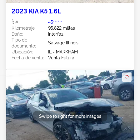
2023 KIA K5 1.6L
Ít #:
45******
Kilometraje:
95,822 millas
Daño:
Interfaz
Tipo de
Salvage Illinois
documento:
Ubicación:
IL - MARKHAM
Fecha de venta:
Venta Futura
Swipe to right for more images