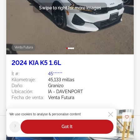
Swipe to right for more images
Venta Futura
2024 KIA K5 1.6L
Ít #:
45******
Kilometraje:
45,133 millas
Daño:
Granizo
Ubicación:
IA - DAVENPORT
Fecha de venta:
Venta Futura
We use cookies to analyse & personalise content
?
Got It