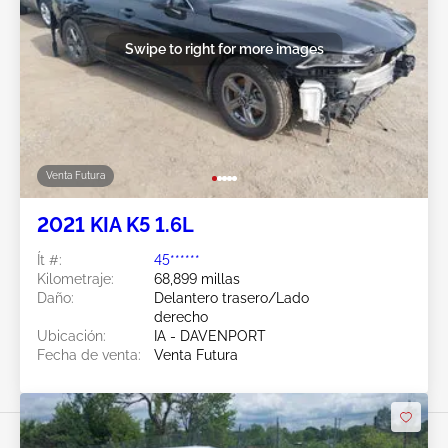
Swipe to right for more images
Venta Futura
2021 KIA K5 1.6L
Ít #:
45******
Kilometraje:
68,899 millas
Daño:
Delantero trasero/Lado
derecho
Ubicación:
IA - DAVENPORT
Fecha de venta:
Venta Futura