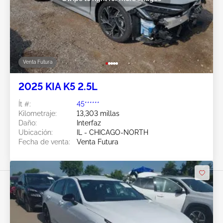
Venta Futura
2025 KIA K5 2.5L
Ít #:
45******
Kilometraje:
13,303 millas
Daño:
Interfaz
Ubicación:
IL - CHICAGO-NORTH
Fecha de venta:
Venta Futura