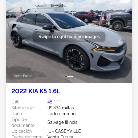
Swipe to right for more images
Venta Futura
2022 KIA K5 1.6L
Ít #:
45******
Kilometraje:
99,334 millas
Daño:
Lado derecho
Tipo de
Salvage Illinois
documento:
Ubicación:
IL - CASEYVILLE
Fecha de venta:
Venta Futura