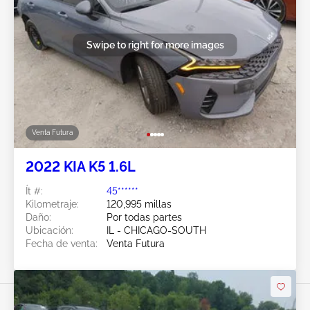
Swipe to right for more images
Venta Futura
2022 KIA K5 1.6L
Ít #:
45******
Kilometraje:
120,995 millas
Daño:
Por todas partes
Ubicación:
IL - CHICAGO-SOUTH
Fecha de venta:
Venta Futura