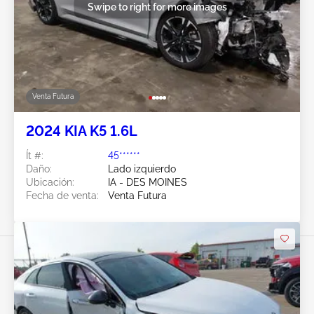
Swipe to right for more images
Venta Futura
2024 KIA K5 1.6L
Ít #:
45******
Daño:
Lado izquierdo
Ubicación:
IA - DES MOINES
Fecha de venta:
Venta Futura