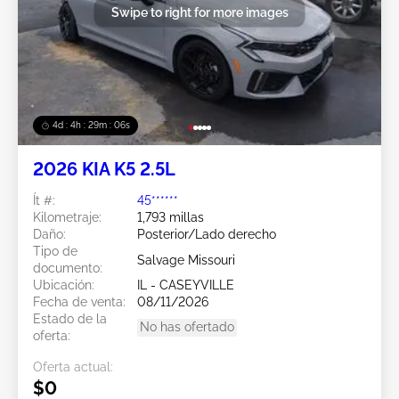
Swipe to right for more images
4d : 4h : 29m : 03s
2026 KIA K5 2.5L
Ít #:
45******
Kilometraje:
1,793 millas
Daño:
Posterior/Lado derecho
Tipo de
Salvage Missouri
documento:
Ubicación:
IL - CASEYVILLE
Fecha de venta:
08/11/2026
Estado de la
No has ofertado
oferta:
Oferta actual:
$0