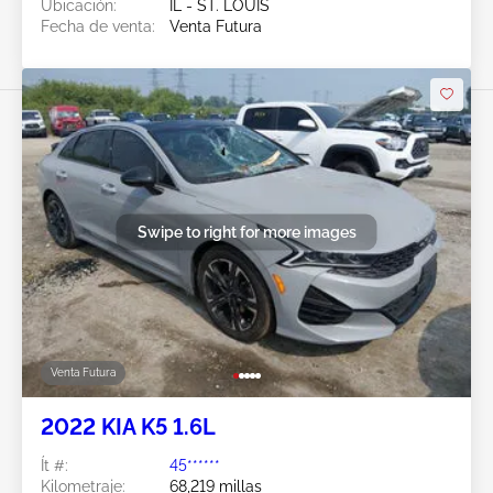
Ubicación:
IL - ST. LOUIS
Fecha de venta:
Venta Futura
Swipe to right for more images
Venta Futura
2022 KIA K5 1.6L
Ít #:
45******
Kilometraje:
68,219 millas