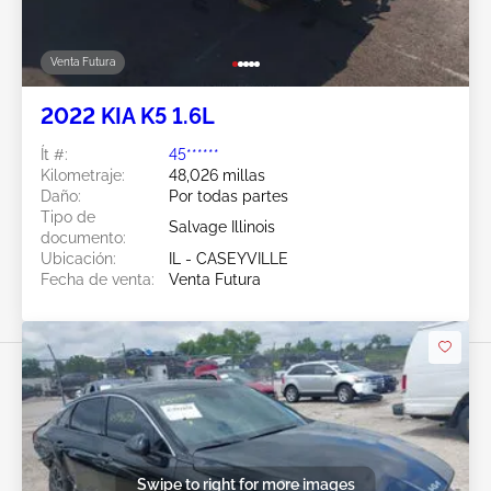
Venta Futura
2022 KIA K5 1.6L
Ít #:
45******
Kilometraje:
48,026 millas
Daño:
Por todas partes
Tipo de
Salvage Illinois
documento:
Ubicación:
IL - CASEYVILLE
Fecha de venta:
Venta Futura
Swipe to right for more images