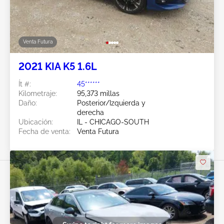
Venta Futura
2021 KIA K5 1.6L
Ít #:
45******
Kilometraje:
95,373 millas
Daño:
Posterior/Izquierda y
derecha
Ubicación:
IL - CHICAGO-SOUTH
Fecha de venta:
Venta Futura