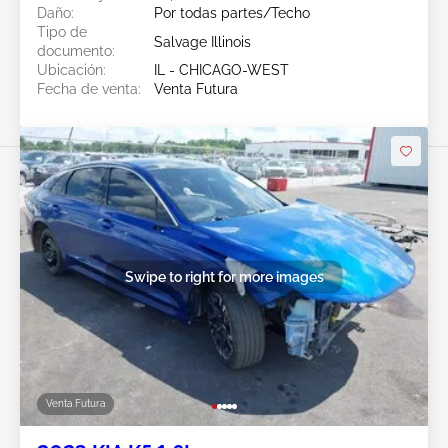
Daño:
Por todas partes/Techo
Tipo de
Salvage Illinois
documento:
Ubicación:
IL - CHICAGO-WEST
Fecha de venta:
Venta Futura
Swipe to right for more images
Venta Futura