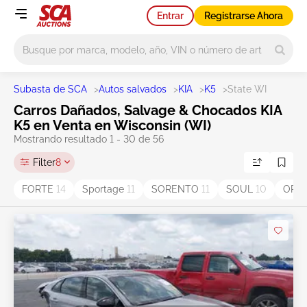
Entrar
Registrarse Ahora
Main search
Subasta de SCA
>
Autos salvados
>
KIA
>
K5
>
State WI
Carros Dañados, Salvage & Chocados KIA
K5 en Venta en Wisconsin (WI)
Mostrando resultado 1 - 30 de 56
Filter
8
FORTE
14
Sportage
11
SORENTO
11
SOUL
10
OPT