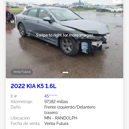
Swipe to right for more images
Venta Futura
2022 KIA K5 1.6L
Ít #:
45******
Kilometraje:
97,182 millas
Daño:
Frente izquierdo/Delantero
trasero
Ubicación:
MN - RANDOLPH
Fecha de venta:
Venta Futura