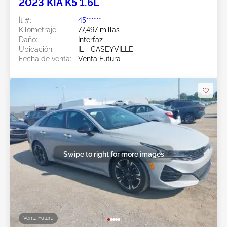
2023 KIA K5 1.6L
Ít #:
45******
Kilometraje:
77,497 millas
Daño:
Interfaz
Ubicación:
IL - CASEYVILLE
Fecha de venta:
Venta Futura
Swipe to right for more images
Venta Futura