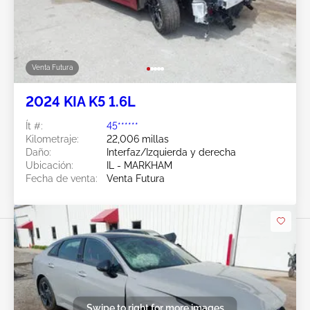
Venta Futura
2024 KIA K5 1.6L
Ít #:
45******
Kilometraje:
22,006 millas
Daño:
Interfaz/Izquierda y derecha
Ubicación:
IL - MARKHAM
Fecha de venta:
Venta Futura
Swipe to right for more images