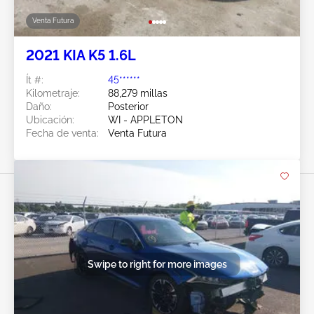
Venta Futura
2021 KIA K5 1.6L
Ít #:
45******
Kilometraje:
88,279 millas
Daño:
Posterior
Ubicación:
WI - APPLETON
Fecha de venta:
Venta Futura
Swipe to right for more images