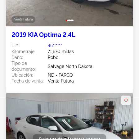
Venta Futura
2019 KIA Optima 2.4L
Ít #:
45******
Kilometraje:
71,670 millas
Daño:
Robo
Tipo de
Salvage North Dakota
documento:
Ubicación:
ND - FARGO
Fecha de venta:
Venta Futura