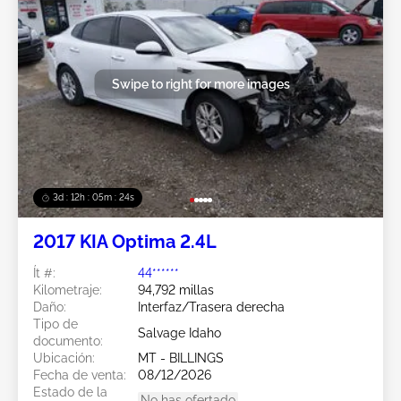
Swipe to right for more images
3d : 12h : 05m : 21s
2017 KIA Optima 2.4L
Ít #:
44******
Kilometraje:
94,792 millas
Daño:
Interfaz/Trasera derecha
Tipo de
Salvage Idaho
documento:
Ubicación:
MT - BILLINGS
Fecha de venta:
08/12/2026
Estado de la
No has ofertado