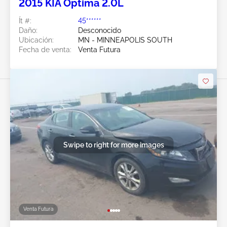
2015 KIA Optima 2.0L
Ít #:
45******
Daño:
Desconocido
Ubicación:
MN - MINNEAPOLIS SOUTH
Fecha de venta:
Venta Futura
Swipe to right for more images
Venta Futura