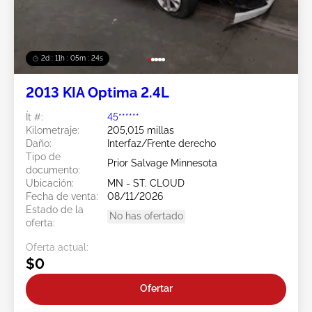
2d : 11h : 05m : 21s
2013 KIA Optima 2.4L
Ít #:
45******
Kilometraje:
205,015 millas
Daño:
Interfaz/Frente derecho
Tipo de
Prior Salvage Minnesota
documento:
Ubicación:
MN - ST. CLOUD
Fecha de venta:
08/11/2026
Estado de la
No has ofertado
oferta:
Oferta actual:
$0
Ofertar