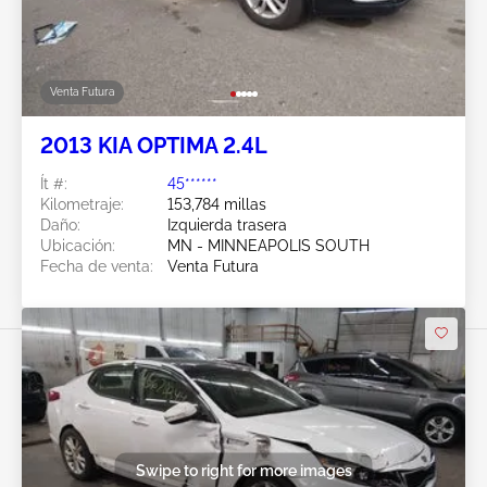
Venta Futura
2013 KIA OPTIMA 2.4L
Ít #:
45******
Kilometraje:
153,784 millas
Daño:
Izquierda trasera
Ubicación:
MN - MINNEAPOLIS SOUTH
Fecha de venta:
Venta Futura
Swipe to right for more images