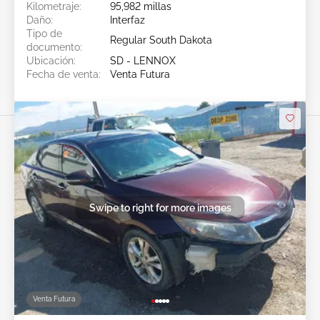
Kilometraje:
95,982 millas
Daño:
Interfaz
Tipo de
Regular South Dakota
documento:
Ubicación:
SD - LENNOX
Fecha de venta:
Venta Futura
Swipe to right for more images
Venta Futura