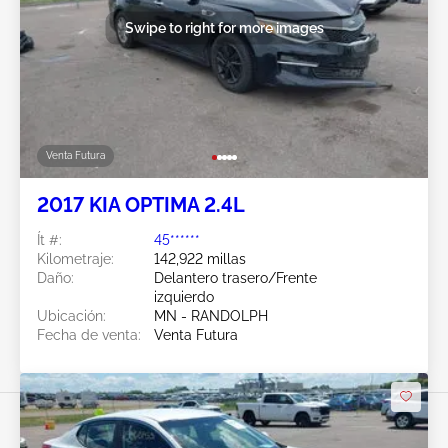
Swipe to right for more images
Venta Futura
2017 KIA OPTIMA 2.4L
Ít #:
45******
Kilometraje:
142,922 millas
Daño:
Delantero trasero/Frente
izquierdo
Ubicación:
MN - RANDOLPH
Fecha de venta:
Venta Futura