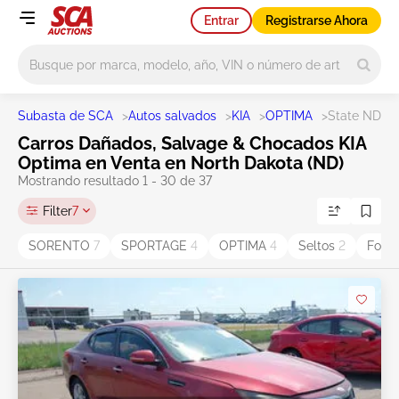
Entrar
Registrarse Ahora
Main search
Subasta de SCA
>
Autos salvados
>
KIA
>
OPTIMA
>
State ND
Carros Dañados, Salvage & Chocados KIA
Optima en Venta en North Dakota (ND)
Mostrando resultado 1 - 30 de 37
Filter
7
SORENTO
7
SPORTAGE
4
OPTIMA
4
Seltos
2
Fort