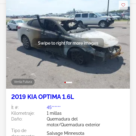
Swipe to right for more images
Venta Futura
2019 KIA OPTIMA 1.6L
Ít #:
45******
Kilometraje:
1 millas
Daño:
Quemadura del
motor/Quemadura exterior
Tipo de
Salvage Minnesota