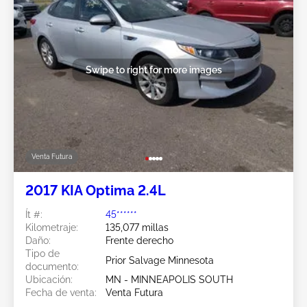
Swipe to right for more images
Venta Futura
2017 KIA Optima 2.4L
Ít #:
45******
Kilometraje:
135,077 millas
Daño:
Frente derecho
Tipo de
Prior Salvage Minnesota
documento:
Ubicación:
MN - MINNEAPOLIS SOUTH
Fecha de venta:
Venta Futura