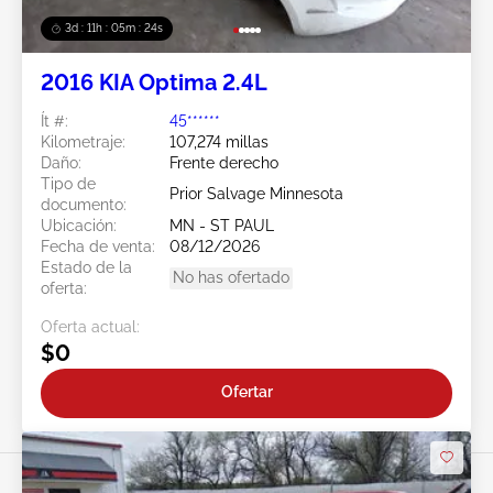
3d : 11h : 05m : 21s
2016 KIA Optima 2.4L
Ít #:
45******
Kilometraje:
107,274 millas
Daño:
Frente derecho
Tipo de
Prior Salvage Minnesota
documento:
Ubicación:
MN - ST PAUL
Fecha de venta:
08/12/2026
Estado de la
No has ofertado
oferta:
Oferta actual:
$0
Ofertar