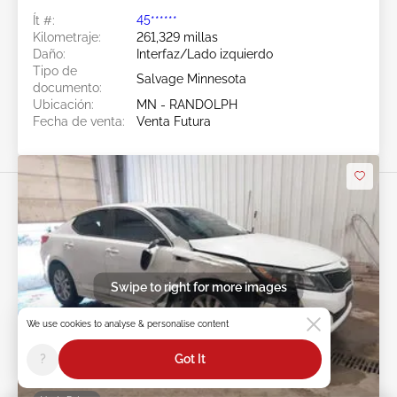
Ít #:
45******
Kilometraje:
261,329 millas
Daño:
Interfaz/Lado izquierdo
Tipo de
Salvage Minnesota
documento:
Ubicación:
MN - RANDOLPH
Fecha de venta:
Venta Futura
Swipe to right for more images
We use cookies to analyse & personalise content
?
Got It