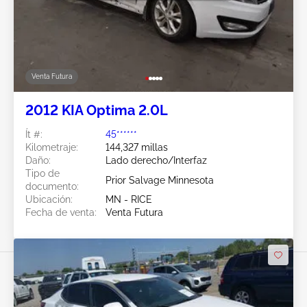
Venta Futura
2012 KIA Optima 2.0L
Ít #:
45******
Kilometraje:
144,327 millas
Daño:
Lado derecho/Interfaz
Tipo de
Prior Salvage Minnesota
documento:
Ubicación:
MN - RICE
Fecha de venta:
Venta Futura