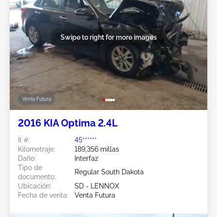
Swipe to right for more images
Venta Futura
2016 KIA Optima 2.4L
Ít #:
45******
Kilometraje:
189,356 millas
Daño:
Interfaz
Tipo de
Regular South Dakota
documento:
Ubicación:
SD - LENNOX
Fecha de venta:
Venta Futura