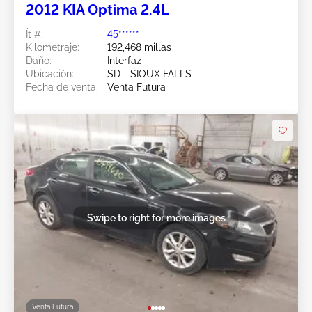
2012 KIA Optima 2.4L
Ít #:
45******
Kilometraje:
192,468 millas
Daño:
Interfaz
Ubicación:
SD - SIOUX FALLS
Fecha de venta:
Venta Futura
Swipe to right for more images
Venta Futura