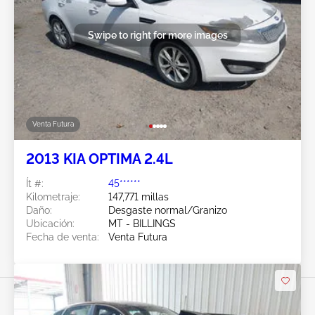
Swipe to right for more images
Venta Futura
2013 KIA OPTIMA 2.4L
Ít #:
45******
Kilometraje:
147,771 millas
Daño:
Desgaste normal/Granizo
Ubicación:
MT - BILLINGS
Fecha de venta:
Venta Futura