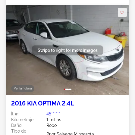
Swipe to right for more images
Venta Futura
2016 KIA OPTIMA 2.4L
Ít #:
45******
Kilometraje:
1 millas
Daño:
Robo
Tipo de
Prior Salvage Minnesota