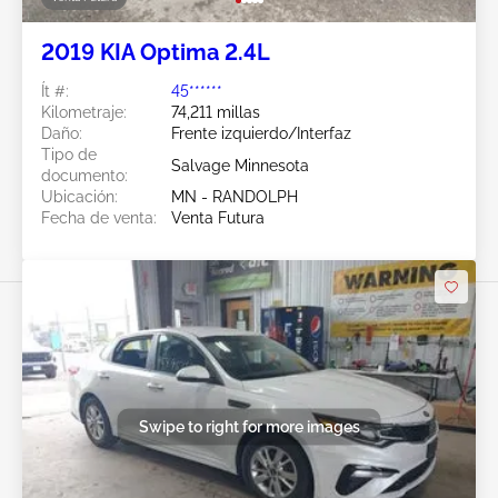
2019 KIA Optima 2.4L
Ít #:
45******
Kilometraje:
74,211 millas
Daño:
Frente izquierdo/Interfaz
Tipo de
Salvage Minnesota
documento:
Ubicación:
MN - RANDOLPH
Fecha de venta:
Venta Futura
Swipe to right for more images