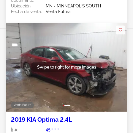
documento:
Ubicación:
MN - MINNEAPOLIS SOUTH
Fecha de venta:
Venta Futura
Swipe to right for more images
Venta Futura
2019 KIA Optima 2.4L
Ít #:
45******