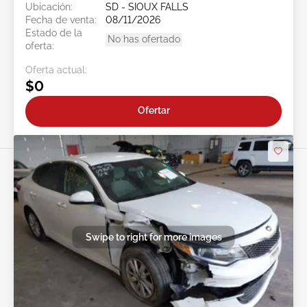
Ubicación:
SD - SIOUX FALLS
Fecha de venta:
08/11/2026
Estado de la
No has ofertado
oferta:
Oferta actual:
$0
Ofertar
Swipe to right for more images