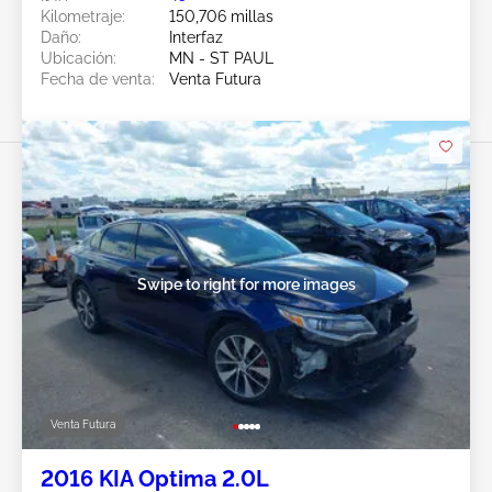
Kilometraje:
150,706 millas
Daño:
Interfaz
Ubicación:
MN - ST PAUL
Fecha de venta:
Venta Futura
Swipe to right for more images
Venta Futura
2016 KIA Optima 2.0L