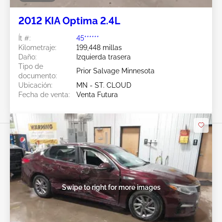
2012 KIA Optima 2.4L
Ít #:
45******
Kilometraje:
199,448 millas
Daño:
Izquierda trasera
Tipo de
Prior Salvage Minnesota
documento:
Ubicación:
MN - ST. CLOUD
Fecha de venta:
Venta Futura
Swipe to right for more images