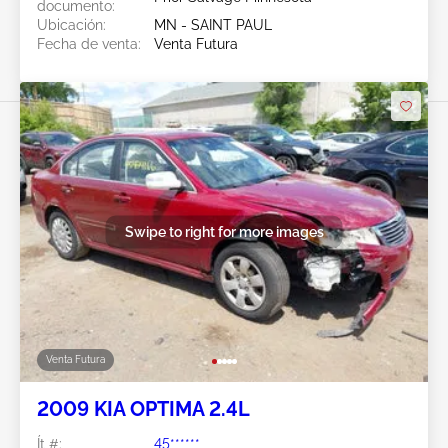
documento:
Ubicación:
MN - SAINT PAUL
Fecha de venta:
Venta Futura
Swipe to right for more images
Venta Futura
2009 KIA OPTIMA 2.4L
Ít #:
45******