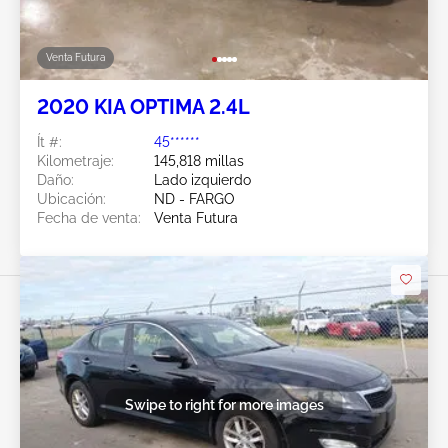
Venta Futura
2020 KIA OPTIMA 2.4L
Ít #:
45******
Kilometraje:
145,818 millas
Daño:
Lado izquierdo
Ubicación:
ND - FARGO
Fecha de venta:
Venta Futura
Swipe to right for more images