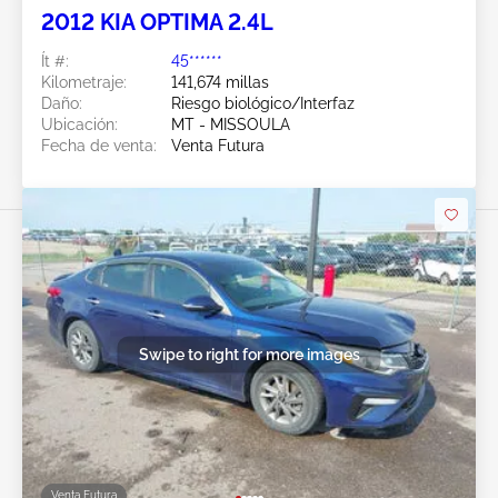
2012 KIA OPTIMA 2.4L
Ít #:
45******
Kilometraje:
141,674 millas
Daño:
Riesgo biológico/Interfaz
Ubicación:
MT - MISSOULA
Fecha de venta:
Venta Futura
Swipe to right for more images
Venta Futura