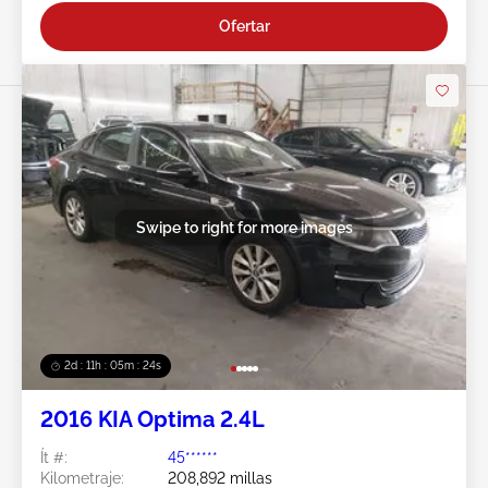
Ofertar
Swipe to right for more images
2d : 11h : 05m : 21s
2016 KIA Optima 2.4L
Ít #:
45******
Kilometraje:
208,892 millas