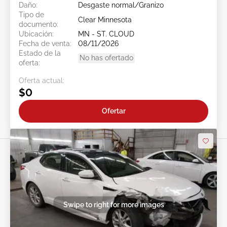
Daño:
Desgaste normal/Granizo
Tipo de
Clear Minnesota
documento:
Ubicación:
MN - ST. CLOUD
Fecha de venta:
08/11/2026
Estado de la
No has ofertado
oferta:
Oferta actual:
$0
Ofertar
Swipe to right for more images