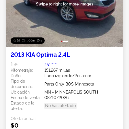
Swipe to right for more images
1d : 11h : 05m : 21s
2013 KIA Optima 2.4L
Ít #:
45******
Kilometraje:
151,267 millas
Daño:
Lado izquierdo/Posterior
Tipo de
Parts Only BOS Minnesota
documento:
Ubicación:
MN - MINNEAPOLIS SOUTH
Fecha de venta:
08/10/2026
Estado de la
No has ofertado
oferta:
Oferta actual:
$0