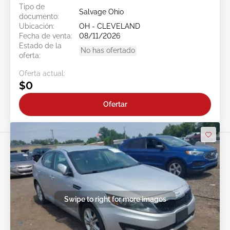
Tipo de
Salvage Ohio
documento:
Ubicación:
OH - CLEVELAND
Fecha de venta:
08/11/2026
Estado de la
No has ofertado
oferta:
Oferta actual:
$0
Ofertar
Swipe to right for more images