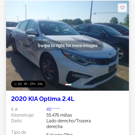
Swipe to right for more images
2d : 4h : 17m : 21s
2020 KIA Optima 2.4L
Ít #:
45******
Kilometraje:
55,476 millas
Daño:
Lado derecho/Trasera
derecha
Tipo de