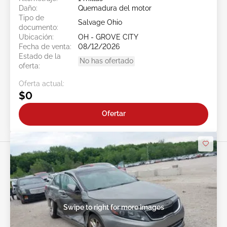
Daño:
Quemadura del motor
Tipo de
Salvage Ohio
documento:
Ubicación:
OH - GROVE CITY
Fecha de venta:
08/12/2026
Estado de la
No has ofertado
oferta:
Oferta actual:
$0
Ofertar
Swipe to right for more images