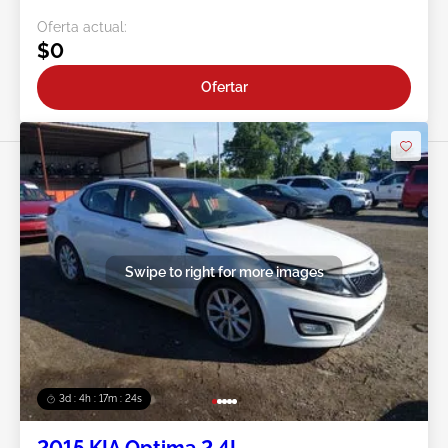
Oferta actual:
$0
Ofertar
Swipe to right for more images
3d : 4h : 17m : 21s