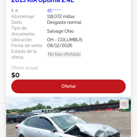
2015 KIA Optima 2.4L
Ít #:
45******
Kilometraje:
118,072 millas
Daño:
Desgaste normal
Tipo de
Salvage Ohio
documento:
Ubicación:
OH - COLUMBUS
Fecha de venta:
08/12/2026
Estado de la
No has ofertado
oferta:
Oferta actual:
$0
Ofertar