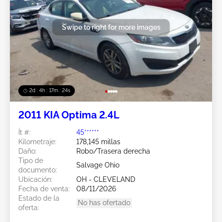
Swipe to right for more images
2d : 4h : 17m : 21s
2011 KIA Optima 2.4L
Ít #:
45******
Kilometraje:
178,145 millas
Daño:
Robo/Trasera derecha
Tipo de
Salvage Ohio
documento:
Ubicación:
OH - CLEVELAND
Fecha de venta:
08/11/2026
Estado de la
No has ofertado
oferta: