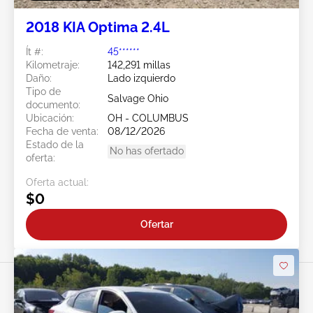
2018 KIA Optima 2.4L
Ít #:
45******
Kilometraje:
142,291 millas
Daño:
Lado izquierdo
Tipo de
Salvage Ohio
documento:
Ubicación:
OH - COLUMBUS
Fecha de venta:
08/12/2026
Estado de la
No has ofertado
oferta:
Oferta actual:
$0
Ofertar