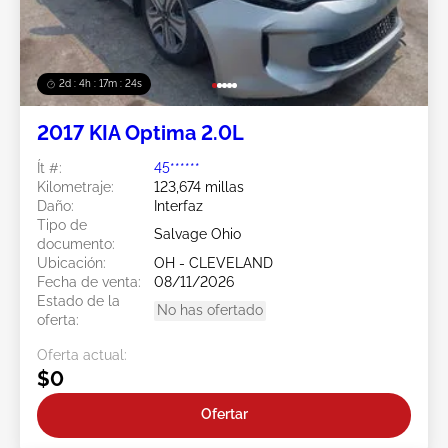
2d : 4h : 17m : 21s
2017 KIA Optima 2.0L
Ít #:
45******
Kilometraje:
123,674 millas
Daño:
Interfaz
Tipo de
Salvage Ohio
documento:
Ubicación:
OH - CLEVELAND
Fecha de venta:
08/11/2026
Estado de la
No has ofertado
oferta:
Oferta actual:
$0
Ofertar