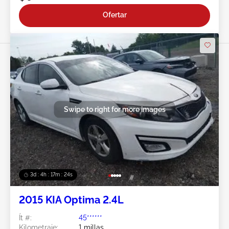
Ofertar
Swipe to right for more images
3d : 4h : 17m : 21s
2015 KIA Optima 2.4L
Ít #:
45******
Kilometraje:
1 millas