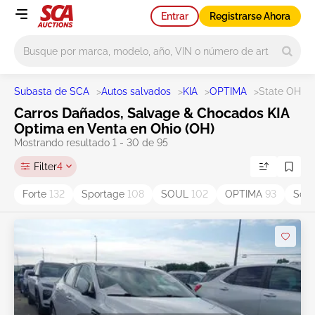
Entrar
Registrarse Ahora
Main search
Subasta de SCA
>
Autos salvados
>
KIA
>
OPTIMA
>
State OH
Carros Dañados, Salvage & Chocados KIA
Optima en Venta en Ohio (OH)
Mostrando resultado 1 - 30 de 95
Filter
4
Forte
132
Sportage
108
SOUL
102
OPTIMA
93
Sor