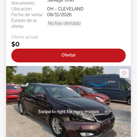
Salvage Ohio
documento:
Ubicación:
OH - CLEVELAND
Fecha de venta:
08/11/2026
Estado de la
No has ofertado
oferta:
Oferta actual:
$0
Ofertar
Swipe to right for more images