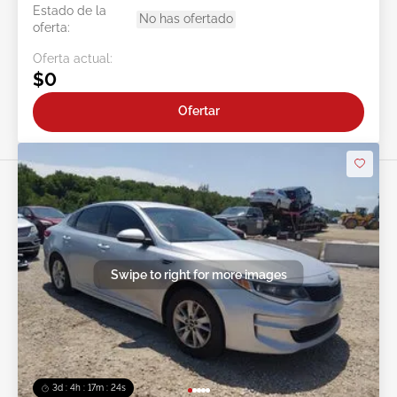
Estado de la
No has ofertado
oferta:
Oferta actual:
$0
Ofertar
Swipe to right for more images
3d : 4h : 17m : 21s