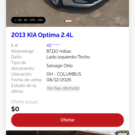
3d : 4h : 17m : 21s
2013 KIA Optima 2.4L
Ít #:
45******
Kilometraje:
87,110 millas
Daño:
Lado izquierdo/Techo
Tipo de
Salvage Ohio
documento:
Ubicación:
OH - COLUMBUS
Fecha de venta:
08/12/2026
Estado de la
No has ofertado
oferta:
Oferta actual:
$0
Ofertar