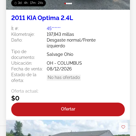
3d : 4h : 17m : 21s
2011 KIA Optima 2.4L
Ít #:
45******
Kilometraje:
197,843 millas
Daño:
Desgaste normal/Frente
izquierdo
Tipo de
Salvage Ohio
documento:
Ubicación:
OH - COLUMBUS
Fecha de venta:
08/12/2026
Estado de la
No has ofertado
oferta:
Oferta actual:
$0
Ofertar