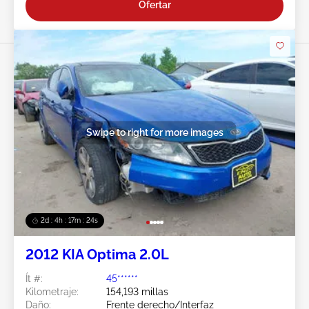
Ofertar
Swipe to right for more images
2d : 4h : 17m : 21s
2012 KIA Optima 2.0L
Ít #:
45******
Kilometraje:
154,193 millas
Daño:
Frente derecho/Interfaz