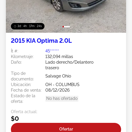
3d : 4h : 17m : 21s
2015 KIA Optima 2.0L
Ít #:
45******
Kilometraje:
132,094 millas
Daño:
Lado derecho/Delantero
trasero
Tipo de
Salvage Ohio
documento:
Ubicación:
OH - COLUMBUS
Fecha de venta:
08/12/2026
Estado de la
No has ofertado
oferta:
Oferta actual:
$0
Ofertar