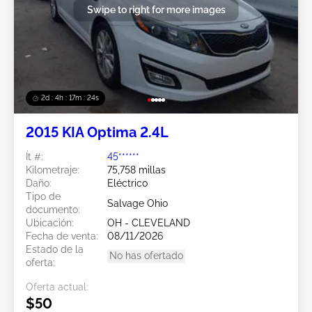
Swipe to right for more images
2d : 4h : 17m : 21s
2015 KIA Optima 2.4L
Ít #:
45******
Kilometraje:
75,758 millas
Daño:
Eléctrico
Tipo de
Salvage Ohio
documento:
Ubicación:
OH - CLEVELAND
Fecha de venta:
08/11/2026
Estado de la
No has ofertado
oferta:
Oferta actual:
$50