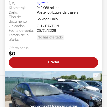
Ít #:
45******
Kilometraje:
242,968 millas
Daño:
Posterior/Izquierda trasera
Tipo de
Salvage Ohio
documento:
Ubicación:
OH - DAYTON
Fecha de venta:
08/11/2026
Estado de la
No has ofertado
oferta:
Oferta actual:
$0
Ofertar
Swipe to right for more images