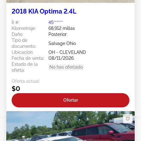
2018 KIA Optima 2.4L
Ít #:
45******
Kilometraje:
68,912 millas
Daño:
Posterior
Tipo de
Salvage Ohio
documento:
Ubicación:
OH - CLEVELAND
Fecha de venta:
08/11/2026
Estado de la
No has ofertado
oferta:
Oferta actual:
$0
Ofertar