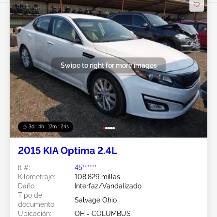
Swipe to right for more images
3d : 4h : 17m : 21s
2015 KIA Optima 2.4L
Ít #:
45******
Kilometraje:
108,829 millas
Daño:
Interfaz/Vandalizado
Tipo de
Salvage Ohio
documento:
Ubicación:
OH - COLUMBUS