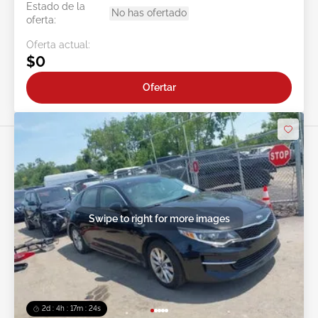
Estado de la
No has ofertado
oferta:
Oferta actual:
$0
Ofertar
Swipe to right for more images
2d : 4h : 17m : 21s