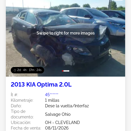
Swipe to right for more images
2d : 4h : 17m : 21s
2013 KIA Optima 2.0L
Ít #:
45******
Kilometraje:
1 millas
Daño:
Dese la vuelta/Interfaz
Tipo de
Salvage Ohio
documento:
Ubicación:
OH - CLEVELAND
Fecha de venta:
08/11/2026