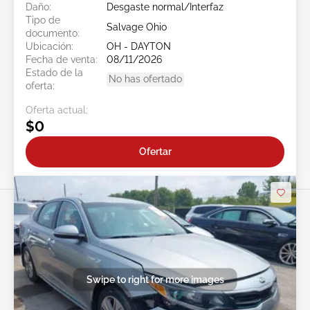
Daño:
Desgaste normal/Interfaz
Tipo de
Salvage Ohio
documento:
Ubicación:
OH - DAYTON
Fecha de venta:
08/11/2026
Estado de la
No has ofertado
oferta:
Oferta actual:
$0
Ofertar
Swipe to right for more images