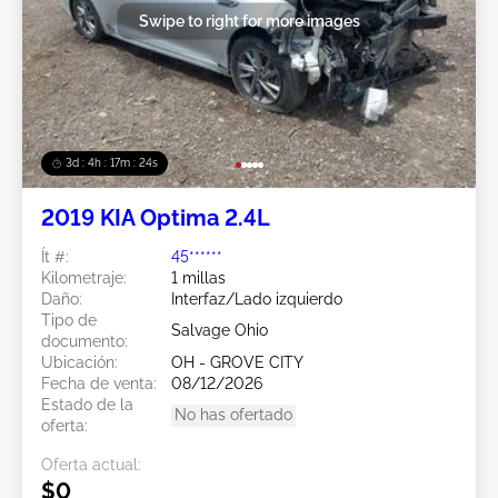
Swipe to right for more images
3d : 4h : 17m : 21s
2019 KIA Optima 2.4L
Ít #:
45******
Kilometraje:
1 millas
Daño:
Interfaz/Lado izquierdo
Tipo de
Salvage Ohio
documento:
Ubicación:
OH - GROVE CITY
Fecha de venta:
08/12/2026
Estado de la
No has ofertado
oferta:
Oferta actual:
$0