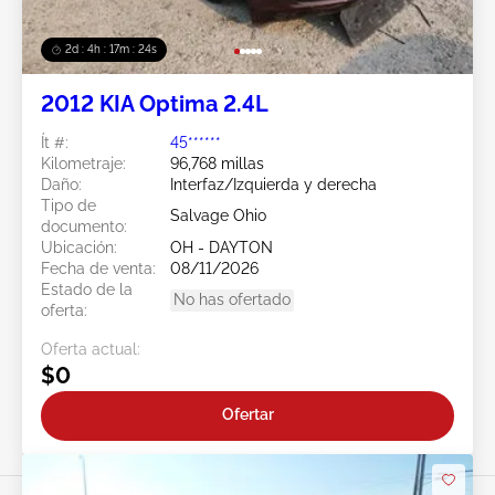
2d : 4h : 17m : 21s
2012 KIA Optima 2.4L
Ít #:
45******
Kilometraje:
96,768 millas
Daño:
Interfaz/Izquierda y derecha
Tipo de
Salvage Ohio
documento:
Ubicación:
OH - DAYTON
Fecha de venta:
08/11/2026
Estado de la
No has ofertado
oferta:
Oferta actual:
$0
Ofertar