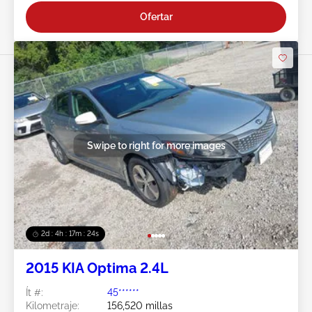
Ofertar
Swipe to right for more images
2d : 4h : 17m : 21s
2015 KIA Optima 2.4L
Ít #:
45******
Kilometraje:
156,520 millas