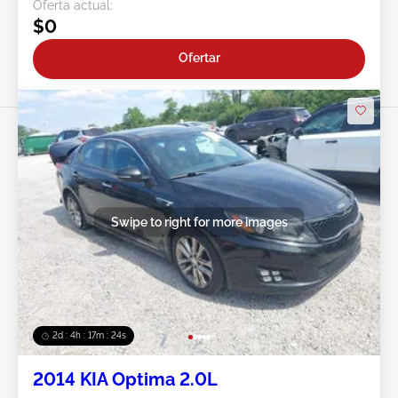
Oferta actual:
$0
Ofertar
Swipe to right for more images
2d : 4h : 17m : 21s
2014 KIA Optima 2.0L