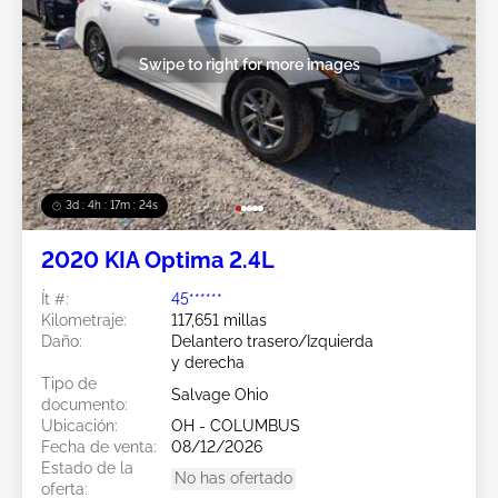
Swipe to right for more images
3d : 4h : 17m : 21s
2020 KIA Optima 2.4L
Ít #:
45******
Kilometraje:
117,651 millas
Daño:
Delantero trasero/Izquierda
y derecha
Tipo de
Salvage Ohio
documento:
Ubicación:
OH - COLUMBUS
Fecha de venta:
08/12/2026
Estado de la
No has ofertado
oferta: