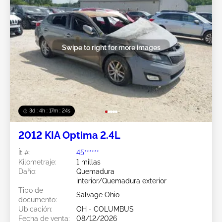
Swipe to right for more images
3d : 4h : 17m : 21s
2012 KIA Optima 2.4L
Ít #:
45******
Kilometraje:
1 millas
Daño:
Quemadura
interior/Quemadura exterior
Tipo de
Salvage Ohio
documento:
Ubicación:
OH - COLUMBUS
Fecha de venta:
08/12/2026