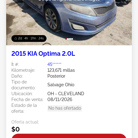
2d : 4h : 17m : 21s
2015 KIA Optima 2.0L
Ít #:
45******
Kilometraje:
123,671 millas
Daño:
Posterior
Tipo de
Salvage Ohio
documento:
Ubicación:
OH - CLEVELAND
Fecha de venta:
08/11/2026
Estado de la
No has ofertado
oferta:
Oferta actual:
$0