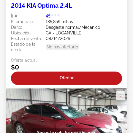
2014 KIA Optima 2.4L
Ít #:
45******
Kilometraje:
135,859 millas
Daño:
Desgaste normal/Mecánico
Ubicación:
GA - LOGANVILLE
Fecha de venta:
08/14/2026
Estado de la
No has ofertado
oferta:
Oferta actual:
$0
Ofertar
Swipe to right for more images