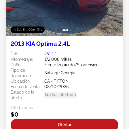
2d : 3h : 05m : 31s
2013 KIA Optima 2.4L
Ít #:
45******
Kilometraje:
172,008 millas
Daño:
Frente izquierdo/Suspensión
Tipo de
Salvage Georgia
documento:
Ubicación:
GA - TIFTON
Fecha de venta:
08/10/2026
Estado de la
No has ofertado
oferta:
Oferta actual:
$0
Ofertar