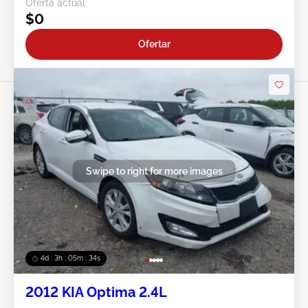
Oferta actual:
$0
Ofertar
Swipe to right for more images
4d : 3h : 05m : 31s
2012 KIA Optima 2.4L