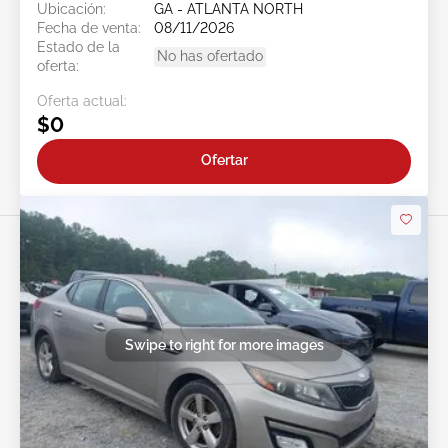
Ubicación:
GA - ATLANTA NORTH
Fecha de venta:
08/11/2026
Estado de la
No has ofertado
oferta:
Oferta actual:
$0
Ofertar
Swipe to right for more images