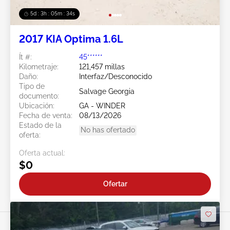
5d : 3h : 05m : 31s
2017 KIA Optima 1.6L
Ít #:
45******
Kilometraje:
121,457 millas
Daño:
Interfaz/Desconocido
Tipo de
Salvage Georgia
documento:
Ubicación:
GA - WINDER
Fecha de venta:
08/13/2026
Estado de la
No has ofertado
oferta:
Oferta actual:
$0
Ofertar