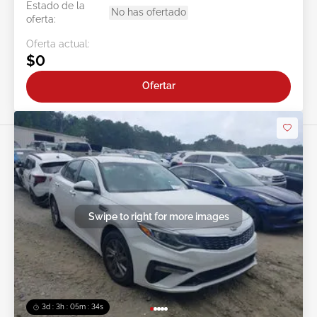
Estado de la
No has ofertado
oferta:
Oferta actual:
$0
Ofertar
Swipe to right for more images
3d : 3h : 05m : 31s