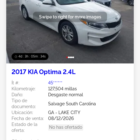
Swipe to right for more images
4d : 3h : 05m : 31s
2017 KIA Optima 2.4L
Ít #:
45******
Kilometraje:
127,504 millas
Daño:
Desgaste normal
Tipo de
Salvage South Carolina
documento:
Ubicación:
GA - LAKE CITY
Fecha de venta:
08/12/2026
Estado de la
No has ofertado
oferta: