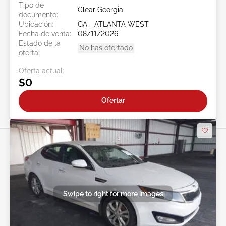
Tipo de
Clear Georgia
documento:
Ubicación:
GA - ATLANTA WEST
Fecha de venta:
08/11/2026
Estado de la
No has ofertado
oferta:
Oferta actual:
$0
Ofertar
Swipe to right for more images