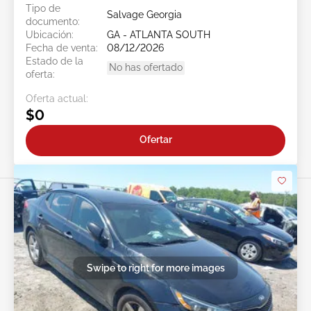
Tipo de
Salvage Georgia
documento:
Ubicación:
GA - ATLANTA SOUTH
Fecha de venta:
08/12/2026
Estado de la
No has ofertado
oferta:
Oferta actual:
$0
Ofertar
Swipe to right for more images