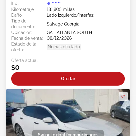
Ít #:
45******
Kilometraje:
131,805 millas
Daño:
Lado izquierdo/Interfaz
Tipo de
Salvage Georgia
documento:
Ubicación:
GA - ATLANTA SOUTH
Fecha de venta:
08/12/2026
Estado de la
No has ofertado
oferta:
Oferta actual:
$0
Ofertar
Swipe to right for more images