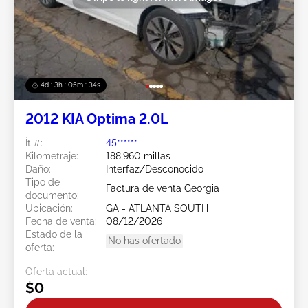
4d : 3h : 05m : 31s
2012 KIA Optima 2.0L
Ít #:
45******
Kilometraje:
188,960 millas
Daño:
Interfaz/Desconocido
Tipo de
Factura de venta Georgia
documento:
Ubicación:
GA - ATLANTA SOUTH
Fecha de venta:
08/12/2026
Estado de la
No has ofertado
oferta:
Oferta actual:
$0