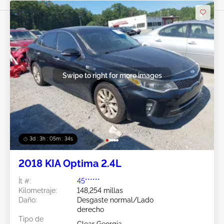
Swipe to right for more images
3d : 3h : 05m : 31s
2018 KIA Optima 2.4L
Ít #:
45******
Kilometraje:
148,254 millas
Daño:
Desgaste normal/Lado
derecho
Tipo de
Clear Georgia