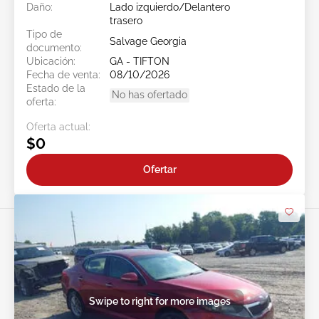
Daño:
Lado izquierdo/Delantero
trasero
Tipo de
Salvage Georgia
documento:
Ubicación:
GA - TIFTON
Fecha de venta:
08/10/2026
Estado de la
No has ofertado
oferta:
Oferta actual:
$0
Ofertar
Swipe to right for more images