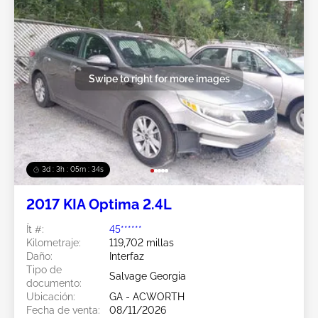
Swipe to right for more images
3d : 3h : 05m : 31s
2017 KIA Optima 2.4L
Ít #:
45******
Kilometraje:
119,702 millas
Daño:
Interfaz
Tipo de
Salvage Georgia
documento:
Ubicación:
GA - ACWORTH
Fecha de venta:
08/11/2026