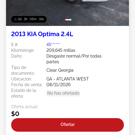
3d : 3h : 05m : 31s
2013 KIA Optima 2.4L
Ít #:
45******
Kilometraje:
209,645 millas
Daño:
Desgaste normal/Por todas
partes
Tipo de
Clear Georgia
documento:
Ubicación:
GA - ATLANTA WEST
Fecha de venta:
08/11/2026
Estado de la
No has ofertado
oferta:
Oferta actual:
$0
Ofertar