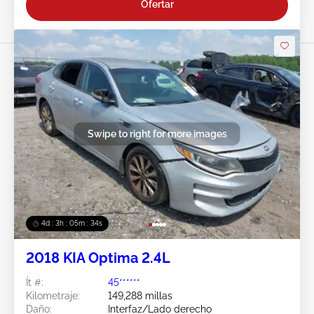
Ofertar
Swipe to right for more images
4d : 3h : 05m : 31s
2018 KIA Optima 2.4L
Ít #:
45******
Kilometraje:
149,288 millas
Daño:
Interfaz/Lado derecho