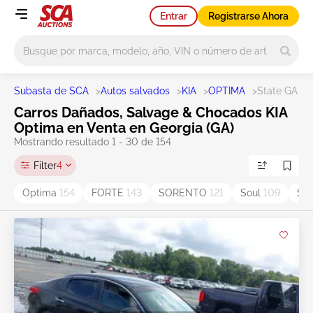
Entrar
Registrarse Ahora
Main search
Subasta de SCA
>
Autos salvados
>
KIA
>
OPTIMA
>
State GA
Carros Dañados, Salvage & Chocados KIA
Optima en Venta en Georgia (GA)
Mostrando resultado 1 - 30 de 154
Filter
4
Optima
154
FORTE
143
SORENTO
121
Soul
109
Sp