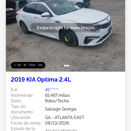
Swipe to right for more images
5d : 3h : 05m : 31s
2019 KIA Optima 2.4L
Ít #:
45******
Kilometraje:
65,497 millas
Daño:
Robo/Techo
Tipo de
Salvage Georgia
documento:
Ubicación:
GA - ATLANTA EAST
Fecha de venta:
08/13/2026
Estado de la