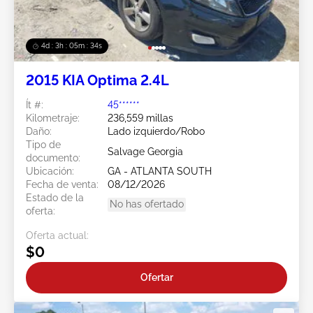
4d : 3h : 05m : 31s
2015 KIA Optima 2.4L
Ít #:
45******
Kilometraje:
236,559 millas
Daño:
Lado izquierdo/Robo
Tipo de
Salvage Georgia
documento:
Ubicación:
GA - ATLANTA SOUTH
Fecha de venta:
08/12/2026
Estado de la
No has ofertado
oferta:
Oferta actual:
$0
Ofertar