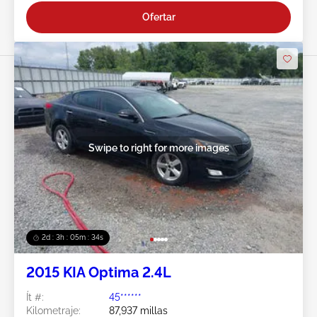
Ofertar
Swipe to right for more images
2d : 3h : 05m : 31s
2015 KIA Optima 2.4L
Ít #:
45******
Kilometraje:
87,937 millas