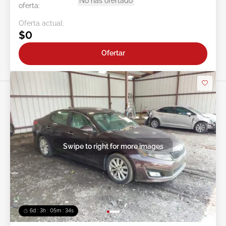
No has ofertado
oferta:
Oferta actual:
$0
Ofertar
Swipe to right for more images
6d : 3h : 05m : 31s