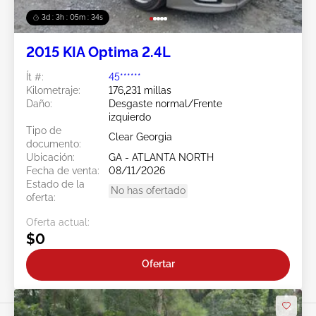
3d : 3h : 05m : 31s
2015 KIA Optima 2.4L
Ít #:
45******
Kilometraje:
176,231 millas
Daño:
Desgaste normal/Frente
izquierdo
Tipo de
Clear Georgia
documento:
Ubicación:
GA - ATLANTA NORTH
Fecha de venta:
08/11/2026
Estado de la
No has ofertado
oferta:
Oferta actual:
$0
Ofertar