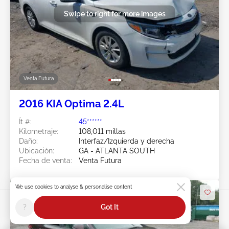
Swipe to right for more images
Venta Futura
2016 KIA Optima 2.4L
Ít #:
45******
Kilometraje:
108,011 millas
Daño:
Interfaz/Izquierda y derecha
Ubicación:
GA - ATLANTA SOUTH
Fecha de venta:
Venta Futura
We use cookies to analyse & personalise content
?
Got It