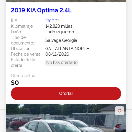
2019 KIA Optima 2.4L
Ít #:
45******
Kilometraje:
142,828 millas
Daño:
Lado izquierdo
Tipo de
Salvage Georgia
documento:
Ubicación:
GA - ATLANTA NORTH
Fecha de venta:
08/11/2026
Estado de la
No has ofertado
oferta:
Oferta actual:
$0
Ofertar