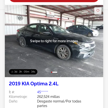
Swipe to right for more images
3d : 3h : 05m : 31s
2019 KIA Optima 2.4L
Ít #:
45******
Kilometraje:
262,524 millas
Daño:
Desgaste normal/Por todas
partes