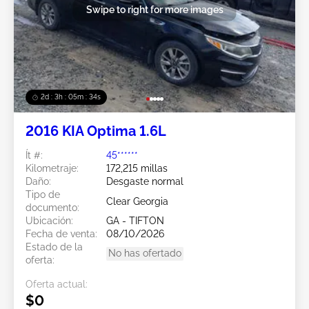
Swipe to right for more images
2d : 3h : 05m : 31s
2016 KIA Optima 1.6L
Ít #:
45******
Kilometraje:
172,215 millas
Daño:
Desgaste normal
Tipo de
Clear Georgia
documento:
Ubicación:
GA - TIFTON
Fecha de venta:
08/10/2026
Estado de la
No has ofertado
oferta:
Oferta actual:
$0