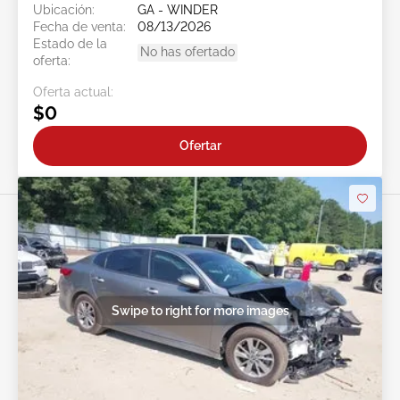
Ubicación:
GA - WINDER
Fecha de venta:
08/13/2026
Estado de la
No has ofertado
oferta:
Oferta actual:
$0
Ofertar
Swipe to right for more images