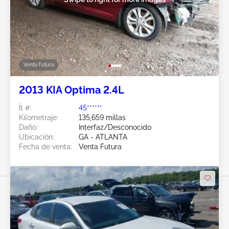
Venta Futura
2013 KIA Optima 2.4L
Ít #:
45******
Kilometraje:
135,659 millas
Daño:
Interfaz/Desconocido
Ubicación:
GA - ATLANTA
Fecha de venta:
Venta Futura