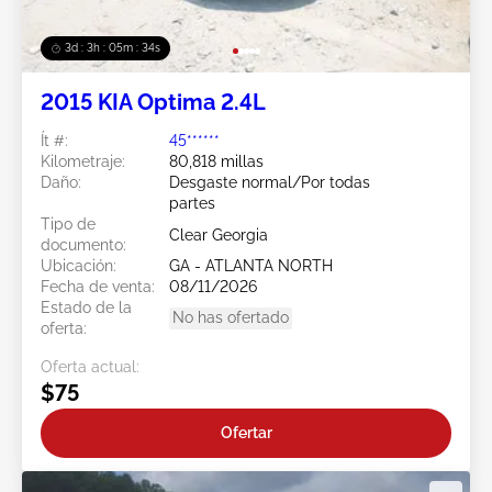
3d : 3h : 05m : 31s
2015 KIA Optima 2.4L
Ít #:
45******
Kilometraje:
80,818 millas
Daño:
Desgaste normal/Por todas
partes
Tipo de
Clear Georgia
documento:
Ubicación:
GA - ATLANTA NORTH
Fecha de venta:
08/11/2026
Estado de la
No has ofertado
oferta:
Oferta actual:
$75
Ofertar