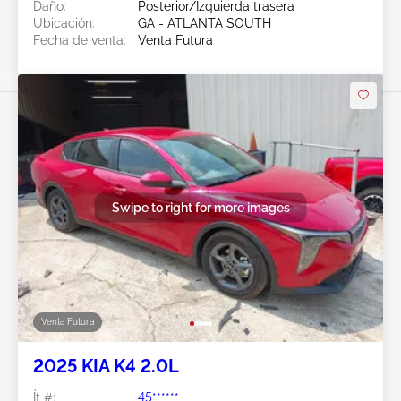
Daño:
Posterior/Izquierda trasera
Ubicación:
GA - ATLANTA SOUTH
Fecha de venta:
Venta Futura
Swipe to right for more images
Venta Futura
2025 KIA K4 2.0L
Ít #:
45******