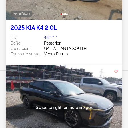
Venta Futura
2025 KIA K4 2.0L
Ít #:
45******
Daño:
Posterior
Ubicación:
GA - ATLANTA SOUTH
Fecha de venta:
Venta Futura
Swipe to right for more images