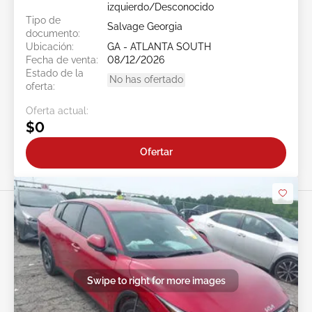
izquierdo/Desconocido
Tipo de
Salvage Georgia
documento:
Ubicación:
GA - ATLANTA SOUTH
Fecha de venta:
08/12/2026
Estado de la
No has ofertado
oferta:
Oferta actual:
$0
Ofertar
Swipe to right for more images