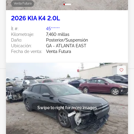
Venta Futura
2026 KIA K4 2.0L
Ít #:
45******
Kilometraje:
7,460 millas
Daño:
Posterior/Suspensión
Ubicación:
GA - ATLANTA EAST
Fecha de venta:
Venta Futura
Swipe to right for more images