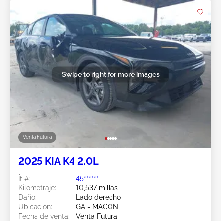
Swipe to right for more images
Venta Futura
2025 KIA K4 2.0L
Ít #:
45******
Kilometraje:
10,537 millas
Daño:
Lado derecho
Ubicación:
GA - MACON
Fecha de venta:
Venta Futura