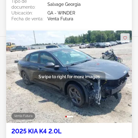
Tipo de
Salvage Georgia
documento:
Ubicación:
GA - WINDER
Fecha de venta:
Venta Futura
Swipe to right for more images
Venta Futura
2025 KIA K4 2.0L