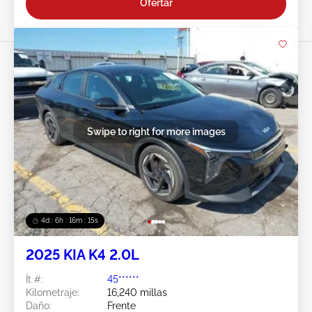
Ofertar
Swipe to right for more images
4d : 6h : 16m : 13s
2025 KIA K4 2.0L
Ít #:
45******
Kilometraje:
16,240 millas
Daño:
Frente