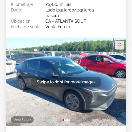
Kilometraje:
25,430 millas
Daño:
Lado izquierdo/Izquierda
trasera
Ubicación:
GA - ATLANTA SOUTH
Fecha de venta:
Venta Futura
Swipe to right for more images
Venta Futura