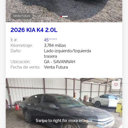
Venta Futura
2026 KIA K4 2.0L
Ít #:
45******
Kilometraje:
3,784 millas
Daño:
Lado izquierdo/Izquierda
trasera
Ubicación:
GA - SAVANNAH
Fecha de venta:
Venta Futura
Swipe to right for more images