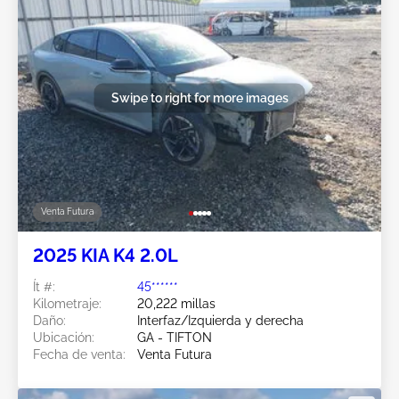
Swipe to right for more images
Venta Futura
2025 KIA K4 2.0L
Ít #:
45******
Kilometraje:
20,222 millas
Daño:
Interfaz/Izquierda y derecha
Ubicación:
GA - TIFTON
Fecha de venta:
Venta Futura