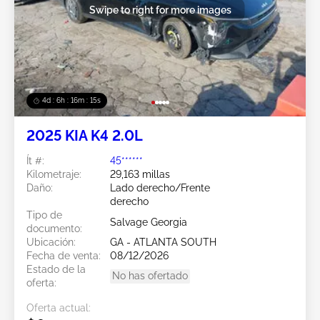
Swipe to right for more images
4d : 6h : 16m : 13s
2025 KIA K4 2.0L
Ít #:
45******
Kilometraje:
29,163 millas
Daño:
Lado derecho/Frente
derecho
Tipo de
Salvage Georgia
documento:
Ubicación:
GA - ATLANTA SOUTH
Fecha de venta:
08/12/2026
Estado de la
No has ofertado
oferta:
Oferta actual: