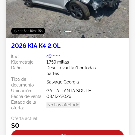
4d : 6h : 16m : 13s
2026 KIA K4 2.0L
Ít #:
45******
Kilometraje:
1,759 millas
Daño:
Dese la vuelta/Por todas
partes
Tipo de
Salvage Georgia
documento:
Ubicación:
GA - ATLANTA SOUTH
Fecha de venta:
08/12/2026
Estado de la
No has ofertado
oferta:
Oferta actual:
$0