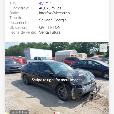
Ít #:
45******
Kilometraje:
48,075 millas
Daño:
Interfaz/Mecánico
Tipo de
Salvage Georgia
documento:
Ubicación:
GA - TIFTON
Fecha de venta:
Venta Futura
Swipe to right for more images
Venta Futura