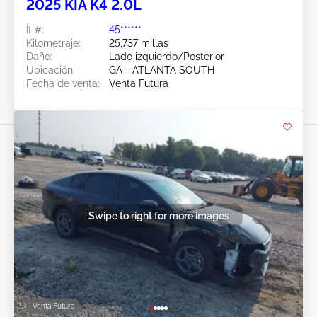
2025 KIA K4 2.0L
Ít #:
45******
Kilometraje:
25,737 millas
Daño:
Lado izquierdo/Posterior
Ubicación:
GA - ATLANTA SOUTH
Fecha de venta:
Venta Futura
Swipe to right for more images
Venta Futura