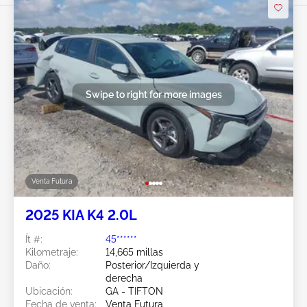
Swipe to right for more images
Venta Futura
2025 KIA K4 2.0L
Ít #:
45******
Kilometraje:
14,665 millas
Daño:
Posterior/Izquierda y
derecha
Ubicación:
GA - TIFTON
Fecha de venta:
Venta Futura