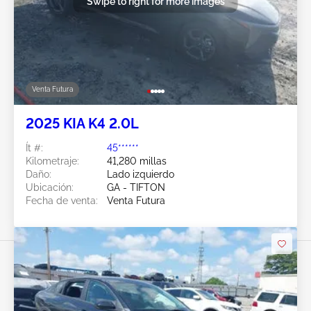
Swipe to right for more images
Venta Futura
2025 KIA K4 2.0L
Ít #:
45******
Kilometraje:
41,280 millas
Daño:
Lado izquierdo
Ubicación:
GA - TIFTON
Fecha de venta:
Venta Futura