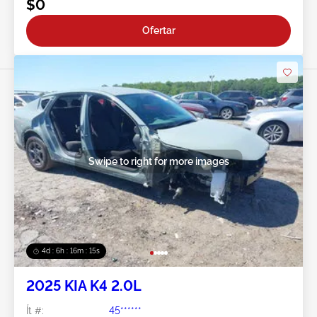
$0
Ofertar
Swipe to right for more images
4d : 6h : 16m : 13s
2025 KIA K4 2.0L
Ít #:
45******