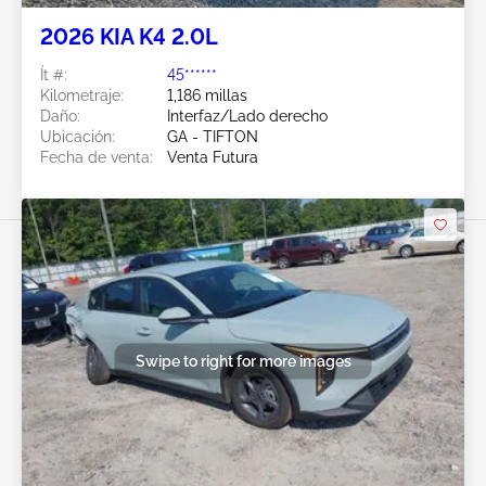
2026 KIA K4 2.0L
Ít #:
45******
Kilometraje:
1,186 millas
Daño:
Interfaz/Lado derecho
Ubicación:
GA - TIFTON
Fecha de venta:
Venta Futura
Swipe to right for more images