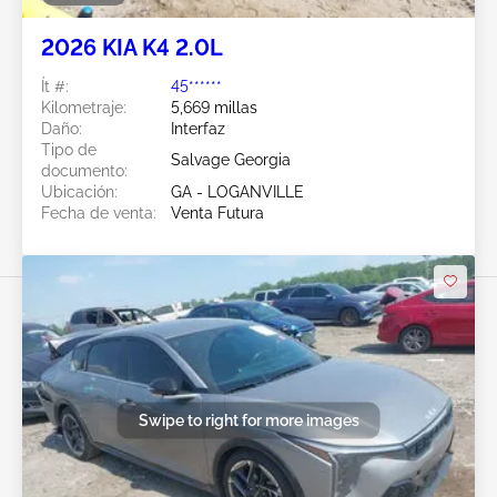
2026 KIA K4 2.0L
Ít #:
45******
Kilometraje:
5,669 millas
Daño:
Interfaz
Tipo de
Salvage Georgia
documento:
Ubicación:
GA - LOGANVILLE
Fecha de venta:
Venta Futura
Swipe to right for more images