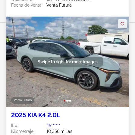
Fecha de venta:
Venta Futura
Swipe to right for more images
Venta Futura
2025 KIA K4 2.0L
Ít #:
45******
Kilometraje:
10,356 millas