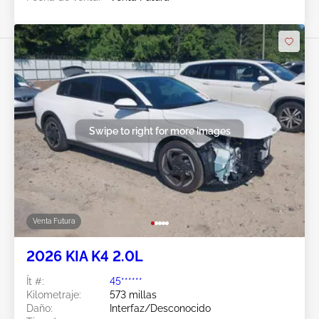
Swipe to right for more images
Venta Futura
2026 KIA K4 2.0L
Ít #:
45******
Kilometraje:
573 millas
Daño:
Interfaz/Desconocido