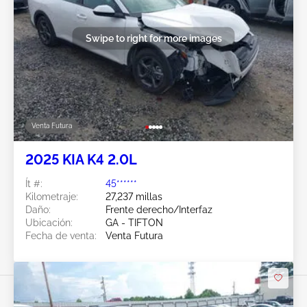
Swipe to right for more images
Venta Futura
2025 KIA K4 2.0L
Ít #:
45******
Kilometraje:
27,237 millas
Daño:
Frente derecho/Interfaz
Ubicación:
GA - TIFTON
Fecha de venta:
Venta Futura