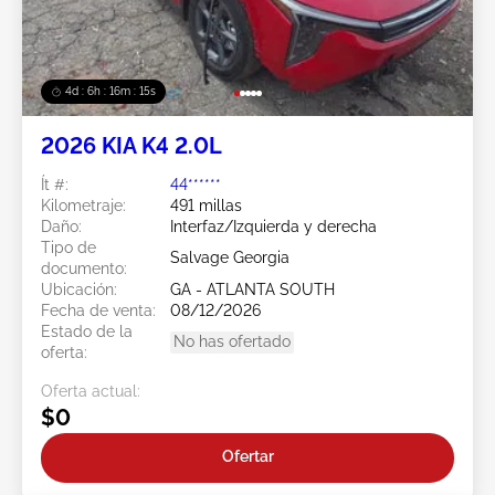
4d : 6h : 16m : 13s
2026 KIA K4 2.0L
Ít #:
44******
Kilometraje:
491 millas
Daño:
Interfaz/Izquierda y derecha
Tipo de
Salvage Georgia
documento:
Ubicación:
GA - ATLANTA SOUTH
Fecha de venta:
08/12/2026
Estado de la
No has ofertado
oferta:
Oferta actual:
$0
Ofertar