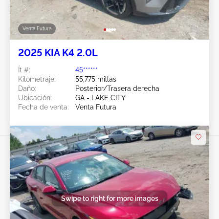
Venta Futura
2025 KIA K4 2.0L
Ít #:
45******
Kilometraje:
55,775 millas
Daño:
Posterior/Trasera derecha
Ubicación:
GA - LAKE CITY
Fecha de venta:
Venta Futura
Swipe to right for more images