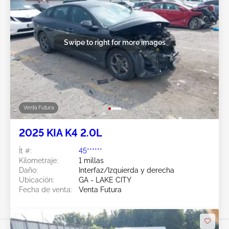
Swipe to right for more images
Venta Futura
2025 KIA K4 2.0L
Ít #:
45******
Kilometraje:
1 millas
Daño:
Interfaz/Izquierda y derecha
Ubicación:
GA - LAKE CITY
Fecha de venta:
Venta Futura