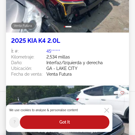
Venta Futura
2025 KIA K4 2.0L
Ít #:
45******
Kilometraje:
2,534 millas
Daño:
Interfaz/Izquierda y derecha
Ubicación:
GA - LAKE CITY
Fecha de venta:
Venta Futura
We use cookies to analyse & personalise content
?
Got It
Swipe to right for more images