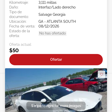
Kilometraje:
3,111 millas
Daño:
Interfaz/Lado derecho
Tipo de
Salvage Georgia
documento:
Ubicación:
GA - ATLANTA SOUTH
Fecha de venta:
08/12/2026
Estado de la
No has ofertado
oferta:
Oferta actual:
$50
Ofertar
Swipe to right for more images