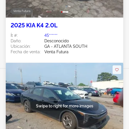
Venta Futura
2025 KIA K4 2.0L
Ít #:
45******
Daño:
Desconocido
Ubicación:
GA - ATLANTA SOUTH
Fecha de venta:
Venta Futura
Swipe to right for more images