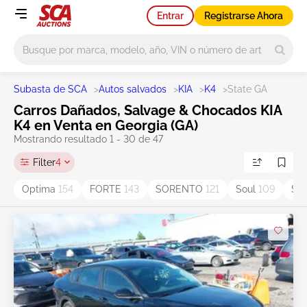
Entrar
Registrarse Ahora
Main search
Subasta de SCA
>
Autos salvados
>
KIA
>
K4
>
State GA
Carros Dañados, Salvage & Chocados KIA
K4 en Venta en Georgia (GA)
Mostrando resultado 1 - 30 de 47
Filter
4
Optima
154
FORTE
143
SORENTO
121
Soul
109
Sp