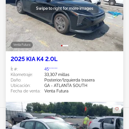
Swipe to right for more images
Venta Futura
2025 KIA K4 2.0L
Ít #:
45******
Kilometraje:
33,307 millas
Daño:
Posterior/Izquierda trasera
Ubicación:
GA - ATLANTA SOUTH
Fecha de venta:
Venta Futura