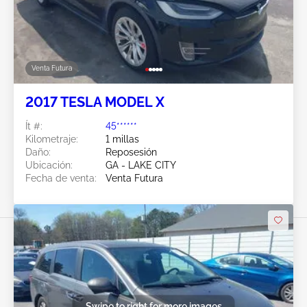
Venta Futura
2017 TESLA MODEL X
Ít #:
45******
Kilometraje:
1 millas
Daño:
Reposesión
Ubicación:
GA - LAKE CITY
Fecha de venta:
Venta Futura
Swipe to right for more images