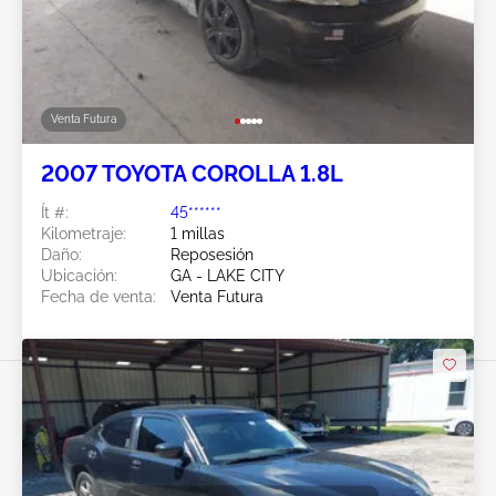
Venta Futura
2007 TOYOTA COROLLA 1.8L
Ít #:
45******
Kilometraje:
1 millas
Daño:
Reposesión
Ubicación:
GA - LAKE CITY
Fecha de venta:
Venta Futura