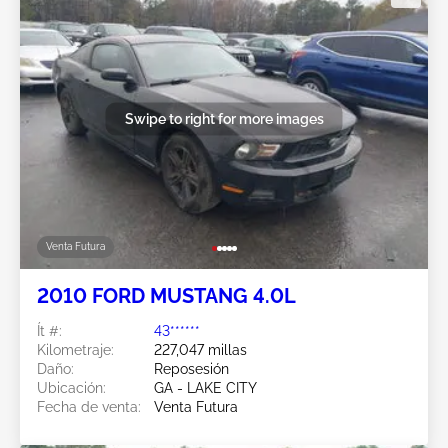
Swipe to right for more images
Venta Futura
2010 FORD MUSTANG 4.0L
Ít #:
43******
Kilometraje:
227,047 millas
Daño:
Reposesión
Ubicación:
GA - LAKE CITY
Fecha de venta:
Venta Futura