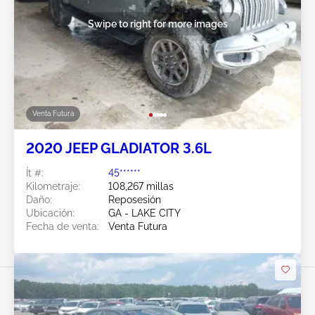
Swipe to right for more images
Venta Futura
2020 JEEP GLADIATOR 3.6L
Ít #:
45******
Kilometraje:
108,267 millas
Daño:
Reposesión
Ubicación:
GA - LAKE CITY
Fecha de venta:
Venta Futura