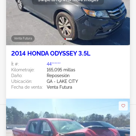
Venta Futura
2014 HONDA ODYSSEY 3.5L
Ít #:
44******
Kilometraje:
165,095 millas
Daño:
Reposesión
Ubicación:
GA - LAKE CITY
Fecha de venta:
Venta Futura