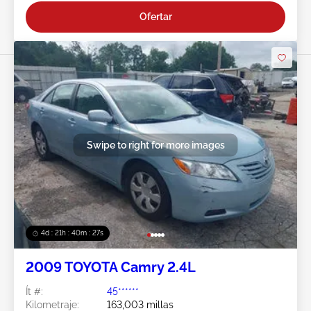
Ofertar
Swipe to right for more images
4d : 21h : 40m : 23s
2009 TOYOTA Camry 2.4L
Ít #:
45******
Kilometraje:
163,003 millas