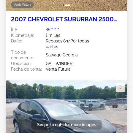
Venta Futura
2007 CHEVROLET SUBURBAN 2500
6.0L
Ít #:
45******
Kilometraje:
1 millas
Daño:
Reposesión/Por todas
partes
Tipo de
Salvage Georgia
documento:
Ubicación:
GA - WINDER
Fecha de venta:
Venta Futura
Swipe to right for more images