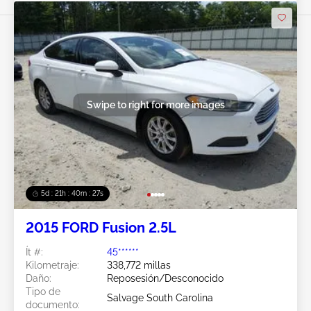
Swipe to right for more images
5d : 21h : 40m : 23s
2015 FORD Fusion 2.5L
Ít #:
45******
Kilometraje:
338,772 millas
Daño:
Reposesión/Desconocido
Tipo de
Salvage South Carolina
documento: