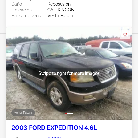
Daño:
Reposesión
Ubicación:
GA - RINCON
Fecha de venta:
Venta Futura
Swipe to right for more images
Venta Futura
2003 FORD EXPEDITION 4.6L