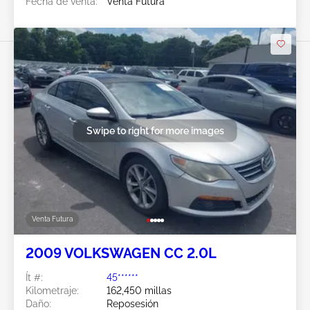
Fecha de venta:
Venta Futura
Swipe to right for more images
Venta Futura
2009 VOLKSWAGEN CC 2.0L
Ít #:
45******
Kilometraje:
162,450 millas
Daño:
Reposesión