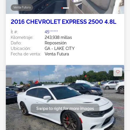
Venta Futura
2016 CHEVROLET EXPRESS 2500 4.8L
Ít #:
45******
Kilometraje:
243,938 millas
Daño:
Reposesión
Ubicación:
GA - LAKE CITY
Fecha de venta:
Venta Futura
Swipe to right for more images