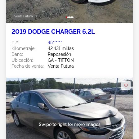
Venta Futura
2019 DODGE CHARGER 6.2L
Ít #:
45******
Kilometraje:
42,431 millas
Daño:
Reposesión
Ubicación:
GA - TIFTON
Fecha de venta:
Venta Futura
Swipe to right for more images