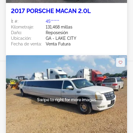
2017 PORSCHE MACAN 2.0L
Ít #:
45******
Kilometraje:
131,468 millas
Daño:
Reposesión
Ubicación:
GA - LAKE CITY
Fecha de venta:
Venta Futura
Swipe to right for more images