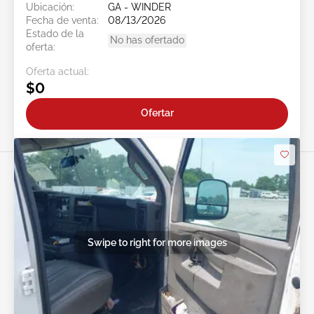
Ubicación:
GA - WINDER
Fecha de venta:
08/13/2026
Estado de la
No has ofertado
oferta:
Oferta actual:
$0
Ofertar
Swipe to right for more images