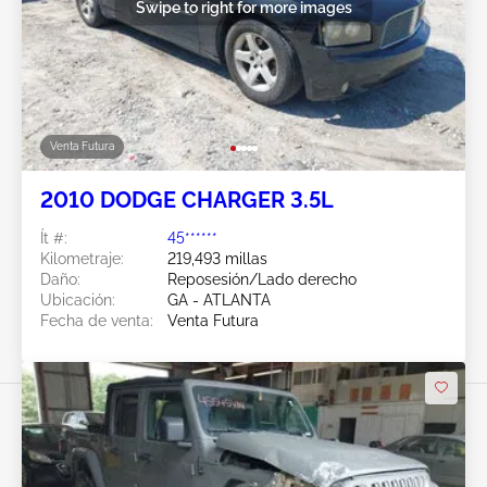
Swipe to right for more images
Venta Futura
2010 DODGE CHARGER 3.5L
Ít #:
45******
Kilometraje:
219,493 millas
Daño:
Reposesión/Lado derecho
Ubicación:
GA - ATLANTA
Fecha de venta:
Venta Futura