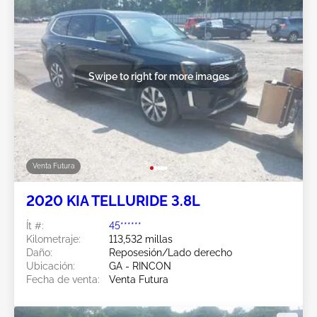
Swipe to right for more images
Venta Futura
2020 KIA TELLURIDE 3.8L
Ít #:
45******
Kilometraje:
113,532 millas
Daño:
Reposesión/Lado derecho
Ubicación:
GA - RINCON
Fecha de venta:
Venta Futura