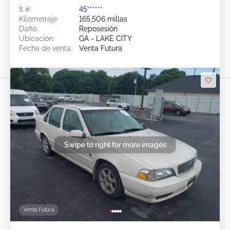
Ít #:
45******
Kilometraje:
165,506 millas
Daño:
Reposesión
Ubicación:
GA - LAKE CITY
Fecha de venta:
Venta Futura
Swipe to right for more images
Venta Futura