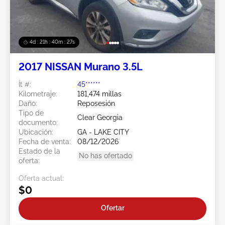
4d : 21h : 40m : 23s
2017 NISSAN Murano 3.5L
Ít #:
45******
Kilometraje:
181,474 millas
Daño:
Reposesión
Tipo de
Clear Georgia
documento:
Ubicación:
GA - LAKE CITY
Fecha de venta:
08/12/2026
Estado de la
No has ofertado
oferta:
Oferta actual:
$0
Ofertar