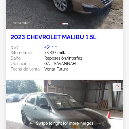
Venta Futura
2023 CHEVROLET MALIBU 1.5L
Ít #:
45******
Kilometraje:
78,337 millas
Daño:
Reposesión/Interfaz
Ubicación:
GA - SAVANNAH
Fecha de venta:
Venta Futura
Swipe to right for more images