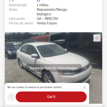
Ít #:
41******
Kilometraje:
1 millas
Daño:
Reposesión/Riesgo
biológico
Ubicación:
GA - RINCON
Fecha de venta:
Venta Futura
Swipe to right for more images
We use cookies to analyse & personalise content
?
Got It
Venta Futura