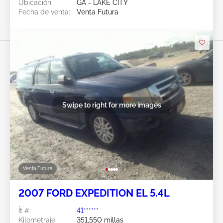
Ubicación:
GA - LAKE CITY
Fecha de venta:
Venta Futura
Swipe to right for more images
Venta Futura
2007 FORD EXPEDITION EL 5.4L
Ít #:
41******
Kilometraje:
351,550 millas