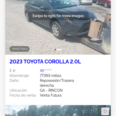
Swipe to right for more images
Venta Futura
2023 TOYOTA COROLLA 2.0L
Ít #:
45******
Kilometraje:
77,993 millas
Daño:
Reposesión/Trasera
derecha
Ubicación:
GA - RINCON
Fecha de venta:
Venta Futura