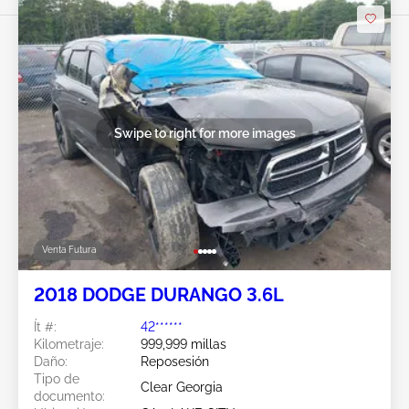
Swipe to right for more images
Venta Futura
2018 DODGE DURANGO 3.6L
Ít #:
42******
Kilometraje:
999,999 millas
Daño:
Reposesión
Tipo de
Clear Georgia
documento: