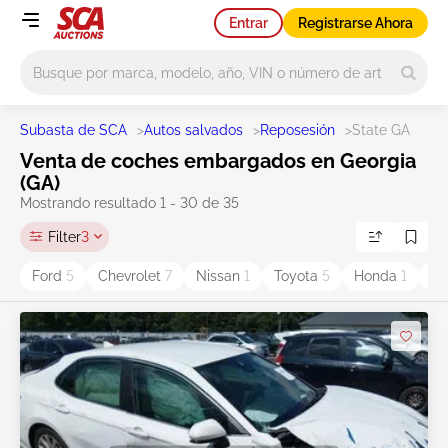
Entrar
Registrarse Ahora
Main search
Subasta de SCA
>
Autos salvados
>
Reposesión
>
State GA
Venta de coches embargados en Georgia
(GA)
Mostrando resultado 1 - 30 de 35
Filter
3
Ford
5
Chevrolet
7
Nissan
1
Toyota
5
Honda
1
D