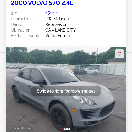
2000 VOLVO S70 2.4L
Ít #:
45******
Kilometraje:
232,513 millas
Daño:
Reposesión
Ubicación:
GA - LAKE CITY
Fecha de venta:
Venta Futura
Swipe to right for more images
Venta Futura