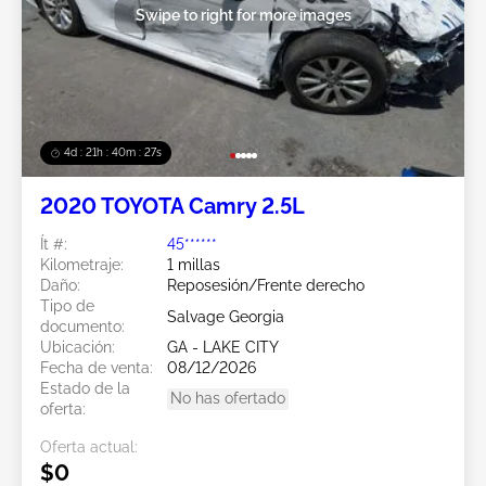
Swipe to right for more images
4d : 21h : 40m : 23s
2020 TOYOTA Camry 2.5L
Ít #:
45******
Kilometraje:
1 millas
Daño:
Reposesión/Frente derecho
Tipo de
Salvage Georgia
documento:
Ubicación:
GA - LAKE CITY
Fecha de venta:
08/12/2026
Estado de la
No has ofertado
oferta:
Oferta actual:
$0