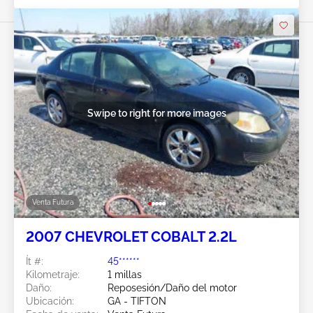
Swipe to right for more images
Venta Futura
2007 CHEVROLET COBALT 2.2L
Ít #:
45******
Kilometraje:
1 millas
Daño:
Reposesión/Daño del motor
Ubicación:
GA - TIFTON