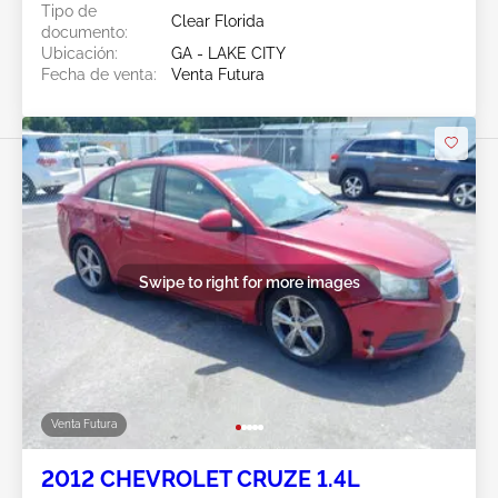
Tipo de
Clear Florida
documento:
Ubicación:
GA - LAKE CITY
Fecha de venta:
Venta Futura
Swipe to right for more images
Venta Futura
2012 CHEVROLET CRUZE 1.4L