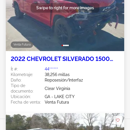
Swipe to right for more images
Venta Futura
2022 CHEVROLET SILVERADO 1500
6.2L
Ít #:
44******
Kilometraje:
38,256 millas
Daño:
Reposesión/Interfaz
Tipo de
Clear Virginia
documento:
Ubicación:
GA - LAKE CITY
Fecha de venta:
Venta Futura