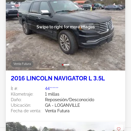
Swipe to right for more images
Venta Futura
2016 LINCOLN NAVIGATOR L 3.5L
Ít #:
44******
Kilometraje:
1 millas
Daño:
Reposesión/Desconocido
Ubicación:
GA - LOGANVILLE
Fecha de venta:
Venta Futura