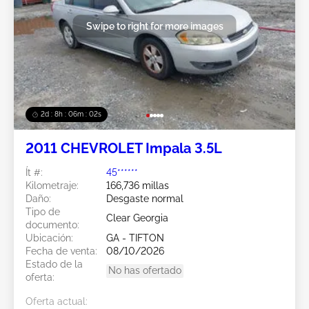
Swipe to right for more images
2d : 8h : 05m : 59s
2011 CHEVROLET Impala 3.5L
Ít #:
45******
Kilometraje:
166,736 millas
Daño:
Desgaste normal
Tipo de
Clear Georgia
documento:
Ubicación:
GA - TIFTON
Fecha de venta:
08/10/2026
Estado de la
No has ofertado
oferta:
Oferta actual: