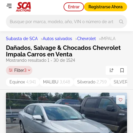
Entrar
Registrarse Ahora
Main search
Subasta de SCA
>
Autos salvados
>
Chevrolet
>
IMPALA
Dañados, Salvage & Chocados Chevrolet
Impala Carros en Venta
Mostrando resultado 1 - 30 de 1524
Filter
3
Equinox
4,941
MALIBU
3,648
Silverado
2,759
SILVERA