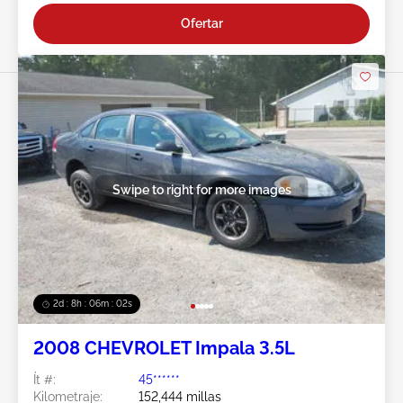
Ofertar
Swipe to right for more images
2d : 8h : 05m : 59s
2008 CHEVROLET Impala 3.5L
Ít #:
45******
Kilometraje:
152,444 millas