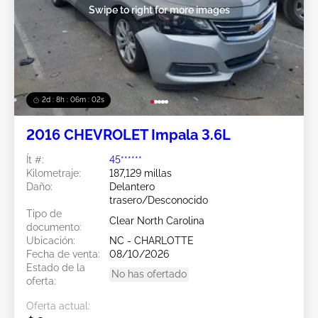
Swipe to right for more images
2d : 8h : 05m : 59s
2016 CHEVROLET Impala 3.6L
Ít #:
45******
Kilometraje:
187,129 millas
Daño:
Delantero
trasero/Desconocido
Tipo de
Clear North Carolina
documento:
Ubicación:
NC - CHARLOTTE
Fecha de venta:
08/10/2026
Estado de la
No has ofertado
oferta:
Oferta actual: