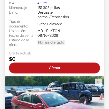
Ít #:
45******
Kilometraje:
151,303 millas
Daño:
Desgaste
normal/Reposesión
Tipo de
Clear Delaware
documento:
Ubicación:
MD - ELKTON
Fecha de venta:
08/10/2026
Estado de la
No has ofertado
oferta:
Oferta actual:
$0
Ofertar