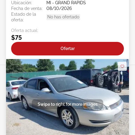
Ubicación:
MI - GRAND RAPIDS
Fecha de venta:
08/10/2026
Estado de la
No has ofertado
oferta:
Oferta actual:
$75
Ofertar
Swipe to right for more images