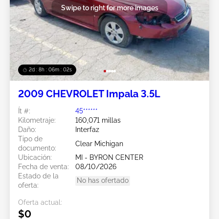
Swipe to right for more images
2d : 8h : 05m : 59s
2009 CHEVROLET Impala 3.5L
Ít #:
45******
Kilometraje:
160,071 millas
Daño:
Interfaz
Tipo de
Clear Michigan
documento:
Ubicación:
MI - BYRON CENTER
Fecha de venta:
08/10/2026
Estado de la
No has ofertado
oferta:
Oferta actual:
$0