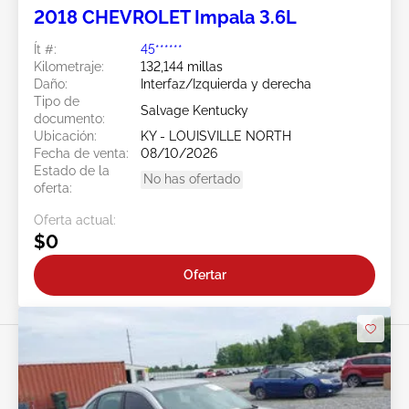
2018 CHEVROLET Impala 3.6L
Ít #:
45******
Kilometraje:
132,144 millas
Daño:
Interfaz/Izquierda y derecha
Tipo de
Salvage Kentucky
documento:
Ubicación:
KY - LOUISVILLE NORTH
Fecha de venta:
08/10/2026
Estado de la
No has ofertado
oferta:
Oferta actual:
$0
Ofertar