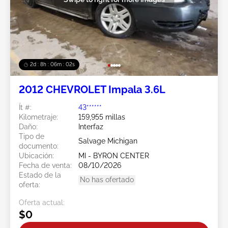
2d : 8h : 05m : 59s
2012 CHEVROLET Impala 3.6L
Ít #:
43******
Kilometraje:
159,955 millas
Daño:
Interfaz
Tipo de
Salvage Michigan
documento:
Ubicación:
MI - BYRON CENTER
Fecha de venta:
08/10/2026
Estado de la
No has ofertado
oferta:
Oferta actual:
$0