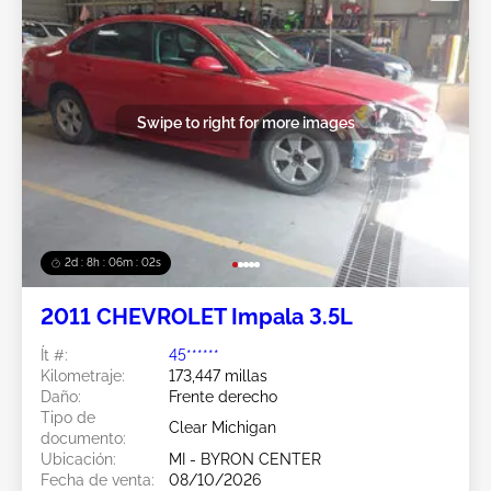
Swipe to right for more images
2d : 8h : 05m : 59s
2011 CHEVROLET Impala 3.5L
Ít #:
45******
Kilometraje:
173,447 millas
Daño:
Frente derecho
Tipo de
Clear Michigan
documento:
Ubicación:
MI - BYRON CENTER
Fecha de venta:
08/10/2026