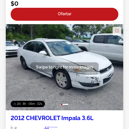
$0
Ofertar
Swipe to right for more images
2d : 8h : 05m : 59s
2012 CHEVROLET Impala 3.6L
Ít #:
44******