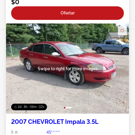
$0
Ofertar
Swipe to right for more images
2d : 8h : 05m : 59s
2007 CHEVROLET Impala 3.5L
Ít #:
45******