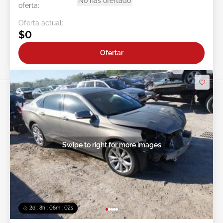
No has ofertado
oferta:
Oferta actual:
$0
Ofertar
Swipe to right for more images
2d : 8h : 05m : 59s