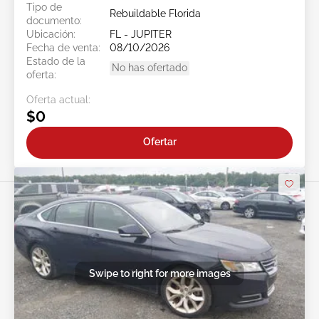
Tipo de
Rebuildable Florida
documento:
Ubicación:
FL - JUPITER
Fecha de venta:
08/10/2026
Estado de la
No has ofertado
oferta:
Oferta actual:
$0
Ofertar
Swipe to right for more images