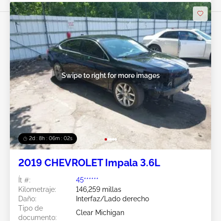
Swipe to right for more images
2d : 8h : 05m : 59s
2019 CHEVROLET Impala 3.6L
Ít #:
45******
Kilometraje:
146,259 millas
Daño:
Interfaz/Lado derecho
Tipo de
Clear Michigan
documento: