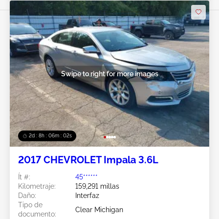
Swipe to right for more images
2d : 8h : 05m : 59s
2017 CHEVROLET Impala 3.6L
Ít #:
45******
Kilometraje:
159,291 millas
Daño:
Interfaz
Tipo de
Clear Michigan
documento: