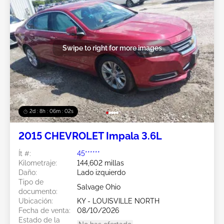
Swipe to right for more images
2d : 8h : 05m : 59s
2015 CHEVROLET Impala 3.6L
Ít #:
45******
Kilometraje:
144,602 millas
Daño:
Lado izquierdo
Tipo de
Salvage Ohio
documento:
Ubicación:
KY - LOUISVILLE NORTH
Fecha de venta:
08/10/2026
Estado de la