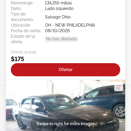
Kilometraje:
134,255 millas
Daño:
Lado izquierdo
Tipo de
Salvage Ohio
documento:
Ubicación:
OH - NEW PHILADELPHIA
Fecha de venta:
08/10/2026
Estado de la
No has ofertado
oferta:
Oferta actual:
$175
Ofertar
Swipe to right for more images