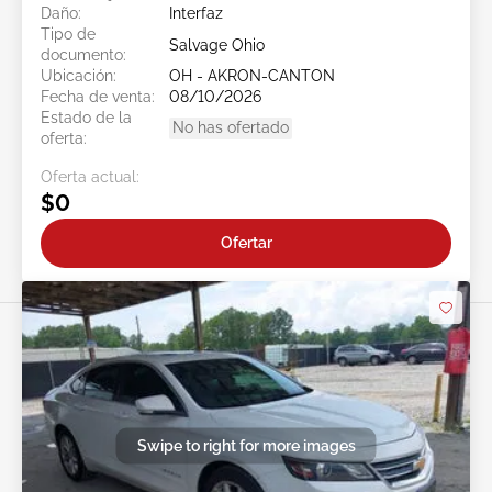
Daño:
Interfaz
Tipo de
Salvage Ohio
documento:
Ubicación:
OH - AKRON-CANTON
Fecha de venta:
08/10/2026
Estado de la
No has ofertado
oferta:
Oferta actual:
$0
Ofertar
Swipe to right for more images