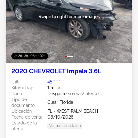
Swipe to right for more images
2d : 8h : 05m : 59s
2020 CHEVROLET Impala 3.6L
Ít #:
45******
Kilometraje:
1 millas
Daño:
Desgaste normal/Interfaz
Tipo de
Clear Florida
documento:
Ubicación:
FL - WEST PALM BEACH
Fecha de venta:
08/10/2026
Estado de la
No has ofertado
oferta: