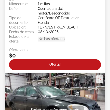
Kilometraje:
1 millas
Daño:
Quemadura del
motor/Desconocido
Tipo de
Certificate OF Destruction
documento:
Florida
Ubicación:
FL - WEST PALM BEACH
Fecha de venta:
08/10/2026
Estado de la
No has ofertado
oferta:
Oferta actual:
$0
Ofertar
Swipe to right for more images