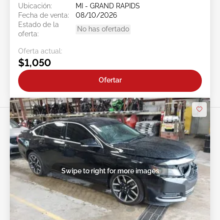
Ubicación:
MI - GRAND RAPIDS
Fecha de venta:
08/10/2026
Estado de la
No has ofertado
oferta:
Oferta actual:
$1,050
Ofertar
Swipe to right for more images