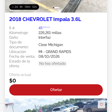
2d : 8h : 05m : 59s
2018 CHEVROLET Impala 3.6L
Ít #:
45******
Kilometraje:
226,261 millas
Daño:
Interfaz
Tipo de
Clear Michigan
documento:
Ubicación:
MI - GRAND RAPIDS
Fecha de venta:
08/10/2026
Estado de la
No has ofertado
oferta:
Oferta actual:
$0
Ofertar