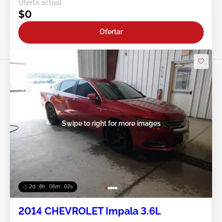
Oferta actual:
$0
Ofertar
Swipe to right for more images
2d : 8h : 05m : 59s
2014 CHEVROLET Impala 3.6L