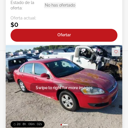
Estado de la
No has ofertado
oferta:
Oferta actual:
$0
Ofertar
Swipe to right for more images
2d : 8h : 05m : 59s