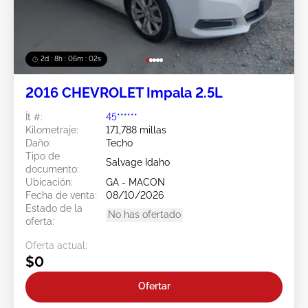
2d : 8h : 05m : 59s
2016 CHEVROLET Impala 2.5L
Ít #:
45******
Kilometraje:
171,788 millas
Daño:
Techo
Tipo de
Salvage Idaho
documento:
Ubicación:
GA - MACON
Fecha de venta:
08/10/2026
Estado de la
No has ofertado
oferta:
Oferta actual:
$0
Ofertar