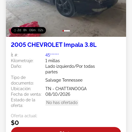
2d : 8h : 05m : 59s
2005 CHEVROLET Impala 3.8L
Ít #:
45******
Kilometraje:
1 millas
Daño:
Lado izquierdo/Por todas
partes
Tipo de
Salvage Tennessee
documento:
Ubicación:
TN - CHATTANOOGA
Fecha de venta:
08/10/2026
Estado de la
No has ofertado
oferta:
Oferta actual:
$0