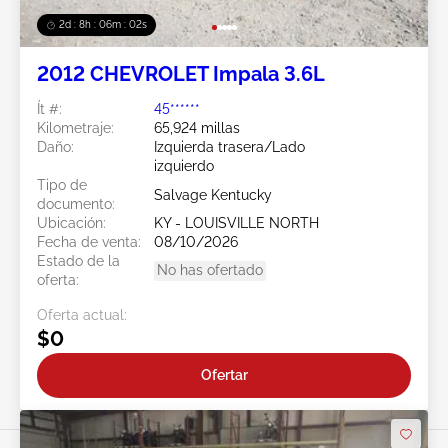
2d : 8h : 05m : 59s
2012 CHEVROLET Impala 3.6L
Ít #:
45******
Kilometraje:
65,924 millas
Daño:
Izquierda trasera/Lado
izquierdo
Tipo de
Salvage Kentucky
documento:
Ubicación:
KY - LOUISVILLE NORTH
Fecha de venta:
08/10/2026
Estado de la
No has ofertado
oferta:
Oferta actual:
$0
Ofertar