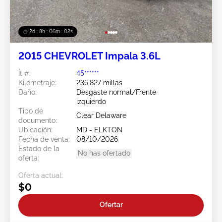
2d : 8h : 05m : 59s
2015 CHEVROLET Impala 3.6L
Ít #:
45******
Kilometraje:
235,827 millas
Daño:
Desgaste normal/Frente
izquierdo
Tipo de
Clear Delaware
documento:
Ubicación:
MD - ELKTON
Fecha de venta:
08/10/2026
Estado de la
No has ofertado
oferta:
Oferta actual:
$0
Ofertar