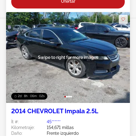
Ofertar
Swipe to right for more images
2d : 8h : 05m : 59s
2014 CHEVROLET Impala 2.5L
Ít #:
45******
Kilometraje:
154,671 millas
Daño:
Frente izquierdo