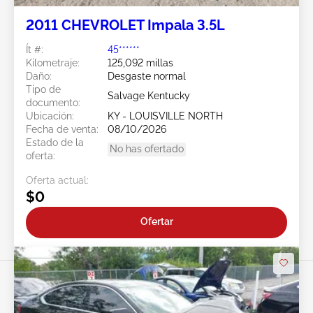
2011 CHEVROLET Impala 3.5L
Ít #:
45******
Kilometraje:
125,092 millas
Daño:
Desgaste normal
Tipo de
Salvage Kentucky
documento:
Ubicación:
KY - LOUISVILLE NORTH
Fecha de venta:
08/10/2026
Estado de la
No has ofertado
oferta:
Oferta actual:
$0
Ofertar