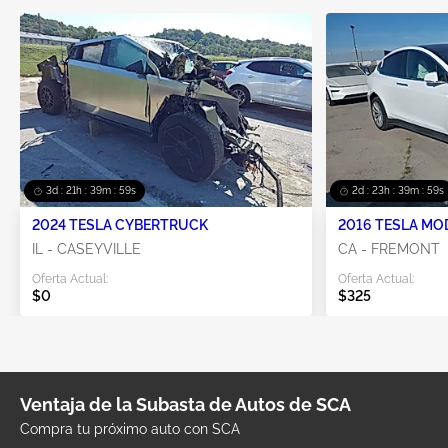
3d : 21h : 39m : 59s
2d : 23h : 39m : 59s
2024 TESLA CYBERTRUCK
2016 TESLA MO
IL - CASEYVILLE
CA - FREMONT
Oferta Actual:
Oferta Actual:
$0
$325
Ventaja de la Subasta de Autos de SCA
Compra tu próximo auto con SCA