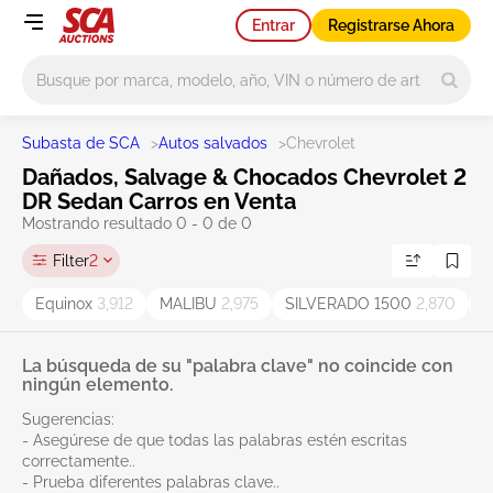
Entrar
Registrarse Ahora
Main search
Subasta de SCA
>
Autos salvados
>
Chevrolet
Dañados, Salvage & Chocados Chevrolet 2
DR Sedan Carros en Venta
Mostrando resultado 0 - 0 de 0
Filter
2
Equinox
3,912
MALIBU
2,975
SILVERADO 1500
2,870
La búsqueda de su "palabra clave" no coincide con
ningún elemento.
Sugerencias:
- Asegúrese de que todas las palabras estén escritas
correctamente..
- Prueba diferentes palabras clave..