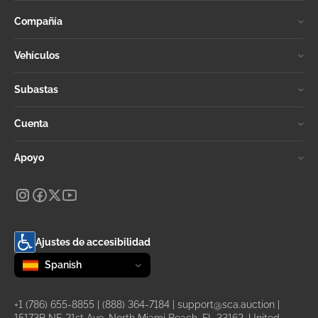
Compañía
Vehículos
Subastas
Cuenta
Apoyo
Ajustes de accesibilidad
Change language
selected
Spanish
+1 (786) 655-8855
|
(888) 364-7184
|
support@sca.auction
|