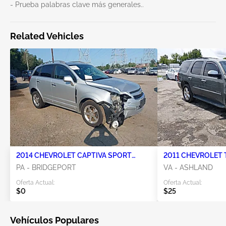
- Prueba palabras clave más generales..
Related Vehicles
2014 CHEVROLET CAPTIVA SPORT
2011 CHEVROLET T
FLEET 2.4L 4
PA - BRIDGEPORT
VA - ASHLAND
Oferta Actual:
Oferta Actual:
$0
$25
Vehículos Populares