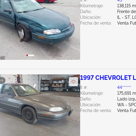
Ít #:
45******
Kilometraje:
138,115 m
Daño:
Frente d
Ubicación:
IL - ST. 
Fecha de venta:
Venta Fu
1997 CHEVROLET L
ra
Ít #:
44******
Kilometraje:
175,691 m
Daño:
Lado izq
Ubicación:
WA - SP
Fecha de venta:
Venta Fu