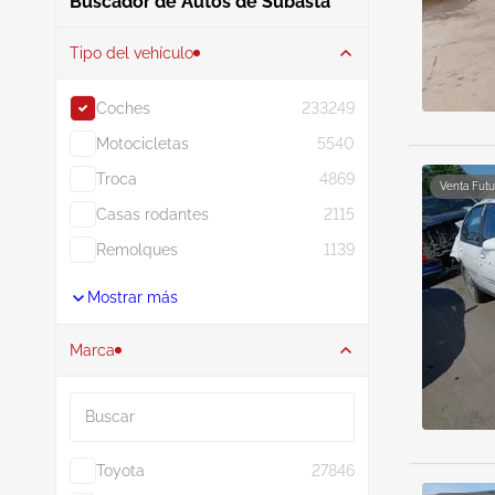
Buscador de Autos de Subasta
Tipo del vehículo
Coches
233249
Motocicletas
5540
Troca
4869
Venta Futu
Casas rodantes
2115
Remolques
1139
Mostrar más
Marca
Buscar
Toyota
27846