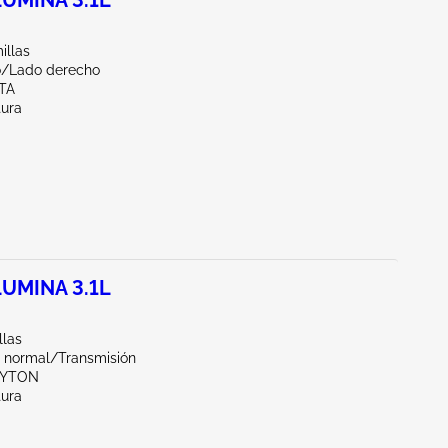
UMINA 3.1L
illas
/Lado derecho
TA
tura
UMINA 3.1L
llas
 normal/Transmisión
AYTON
tura