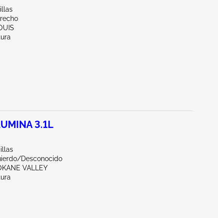
illas
erecho
LOUIS
tura
UMINA 3.1L
illas
uierdo/Desconocido
OKANE VALLEY
tura