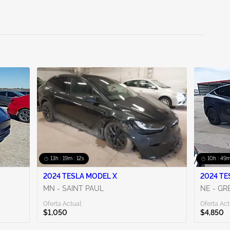
13h : 19m : 10s
10h : 49m
2024 TESLA MODEL X
2024 TE
MN - SAINT PAUL
NE - G
Oferta Actual:
Oferta Act
$1,050
$4,850