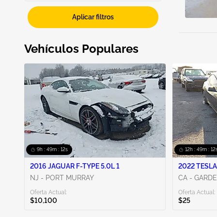
Fwd
10
Aplicar filtros
WA - SPOKANE
1
IL - ST. LOUIS
1
Vehículos Populares
CA - FRESNO
1
NC - RALEIGH
1
CO - WESTERN COLORADO
1
Mostrar más
9h : 49m : 10s
12h : 49m : 10
2016 JAGUAR F-TYPE 5.0L 1
2022 TESLA
NJ - PORT MURRAY
CA - GARD
Oferta Actual:
Oferta Actual:
$10,100
$25