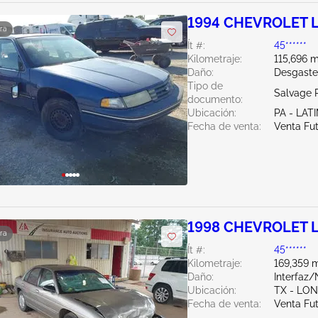
1994 CHEVROLET L
ra
Ít #:
45******
Kilometraje:
115,696 m
Daño:
Desgaste
Tipo de
Salvage 
documento:
Ubicación:
PA - LA
Fecha de venta:
Venta Fu
1998 CHEVROLET L
ra
Ít #:
45******
Kilometraje:
169,359 m
Daño:
Interfaz
Ubicación:
TX - LO
Fecha de venta:
Venta Fu