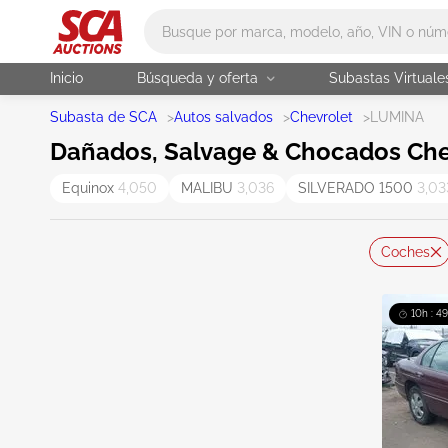
Main search
Inicio
Búsqueda y oferta
Subastas Virtuale
Subasta de SCA
>
Autos salvados
>
Chevrolet
>
LUMINA
Dañados, Salvage & Chocados Che
Equinox
4,050
MALIBU
3,036
SILVERADO 1500
3,03
Coches
10h : 4