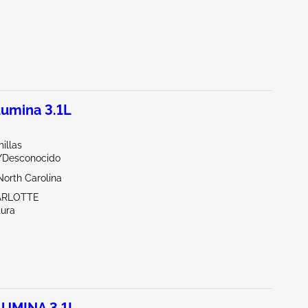
umina 3.1L
illas
r/Desconocido
North Carolina
ARLOTTE
tura