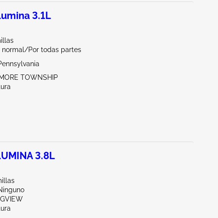
umina 3.1L
illas
 normal/Por todas partes
Pennsylvania
TIMORE TOWNSHIP
tura
UMINA 3.8L
illas
/Ninguno
NGVIEW
tura