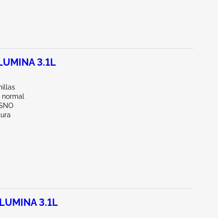
UMINA 3.1L
illas
 normal
ESNO
tura
LUMINA 3.1L