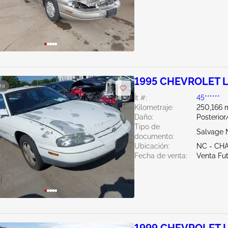
1995 CHEVROLET L
ra
Ít #:
45******
Kilometraje:
250,166 m
Daño:
Posterio
Tipo de
Salvage 
documento:
Ubicación:
NC - CH
Fecha de venta:
Venta Fu