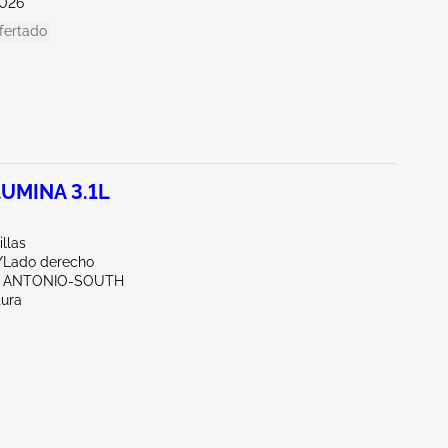
026
fertado
UMINA 3.1L
illas
r/Lado derecho
N ANTONIO-SOUTH
tura