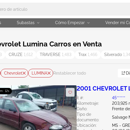
s
Subastas
Cómo Empezar
Vender mi C
vrolet Lumina Carros en Venta
3
CRUZE
1,612
TRAVERSE
1,483
Trax
1,466
Silverado
1,3
Chevrolet
LUMINA
Dí
Restablecer todo
2001 CHEVROLET L
9m : 10s
Ít #:
45******
Kilometraje:
203,925 m
Daño:
Frente d
Tipo de
Salvage M
documento:
Ubicación:
MS - GR