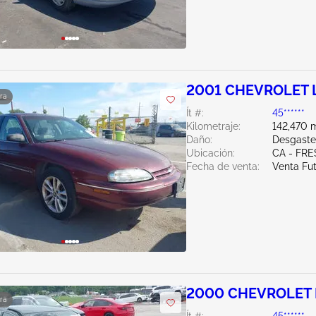
2001 CHEVROLET L
ra
Ít #:
45******
Kilometraje:
142,470 m
Daño:
Desgaste
Ubicación:
CA - FR
Fecha de venta:
Venta Fu
2000 CHEVROLET 
ra