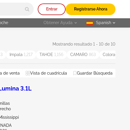
Entrar
Registrarse Ahora
oche
Obtener Ayuda
Spanish
selected
Mostrando resultado 1 - 10 de 10
43
Impala
1,217
TAHOE
1,156
CAMARO
863
Colorado
822
a de venta
Vista de cuadrícula
Guardar Búsqueda
umina 3.1L
illas
erecho
ississippi
ENADA