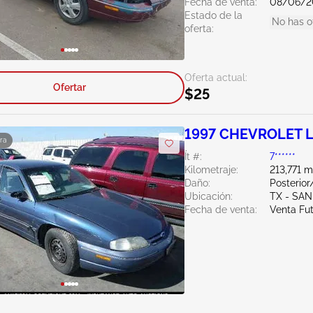
Fecha de venta:
08/06/2
Estado de la
No has o
oferta:
Oferta actual:
Ofertar
$25
1997 CHEVROLET L
ra
Ít #:
7******
Kilometraje:
213,771 m
Daño:
Posterio
Ubicación:
TX - SA
Fecha de venta:
Venta Fu