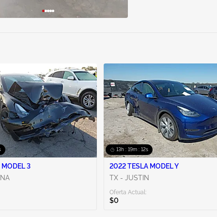
s
13h : 19m : 10s
 MODEL 3
2022 TESLA MODEL Y
ENA
TX - JUSTIN
Oferta Actual:
$0