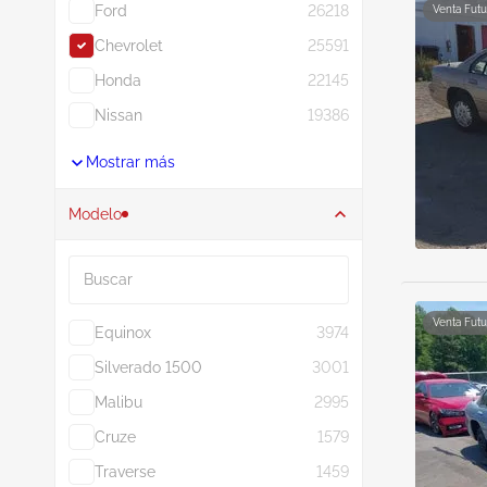
Ford
26218
Venta Futu
Chevrolet
25591
Honda
22145
Nissan
19386
Mostrar más
Modelo
Buscar
Venta Futu
Equinox
3974
Silverado 1500
3001
Malibu
2995
Cruze
1579
Traverse
1459