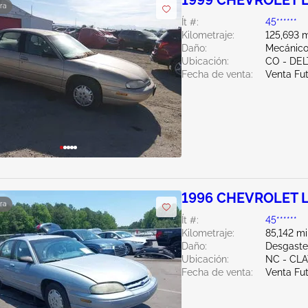
1999 CHEVROLET L
ra
Ít #:
45******
Kilometraje:
125,693 m
Daño:
Mecánico
Ubicación:
CO - DEL
Fecha de venta:
Venta Fu
1996 CHEVROLET L
ra
Ít #:
45******
Kilometraje:
85,142 mi
Daño:
Desgaste
Ubicación:
NC - CL
Fecha de venta:
Venta Fu