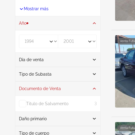
Mostrar más
Año
De
A
Venta Futu
Día de venta
De
A
Tipo de Subasta
Documento de Venta
Subasta
10
Titulo de Salvamento
3
Daño primario
Buscar
Venta Futu
Tipo de cuerpo