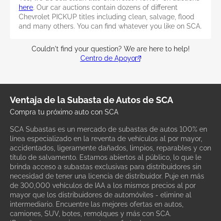
here
. Our car auctions contain dozens of different
Chevrolet PICKUP titles including clean, salvage, flood
and many others. You can find whatever you like on SCA.
Couldn't find your question? We are here to help!
Centro de Apoyo
Ventaja de la Subasta de Autos de SCA
Compra tu próximo auto con SCA
SCA Subastas es un mercado de subastas de autos 100% en
línea especializado en la reventa de vehículos al por mayor,
accidentados, ligeramente dañados, limpios, reparables y con
título de salvamento. Estamos abiertos al público, lo que le
brinda acceso a subastas exclusivas para distribuidores sin
necesidad de tener una licencia de distribuidor. Puje en más
de 300,000 vehículos de IAA a los mismos precios al por
mayor que los distribuidores de automóviles - elimine al
intermediario. Encuentre las mejores ofertas en autos,
camiones, SUV, botes, remolques y más con SCA.