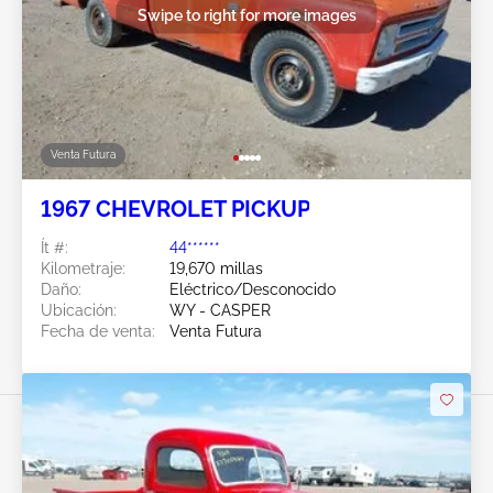
Swipe to right for more images
Venta Futura
1967 CHEVROLET PICKUP
Ít #:
44******
Kilometraje:
19,670 millas
Daño:
Eléctrico/Desconocido
Ubicación:
WY - CASPER
Fecha de venta:
Venta Futura