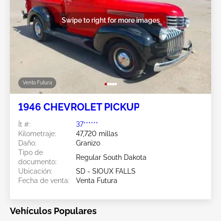
Swipe to right for more images
Venta Futura
1946 CHEVROLET PICKUP
Ít #:
37******
Kilometraje:
47,720 millas
Daño:
Granizo
Tipo de
Regular South Dakota
documento:
Ubicación:
SD - SIOUX FALLS
Fecha de venta:
Venta Futura
Vehículos Populares