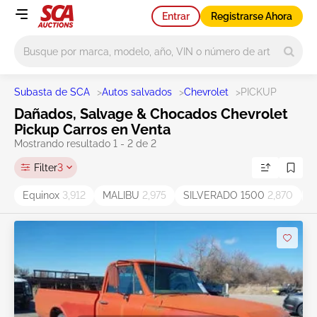
Entrar
Registrarse Ahora
Main search
Subasta de SCA
>
Autos salvados
>
Chevrolet
>
PICKUP
Dañados, Salvage & Chocados Chevrolet
Pickup Carros en Venta
Mostrando resultado 1 - 2 de 2
Filter
3
Equinox
3,912
MALIBU
2,975
SILVERADO 1500
2,870