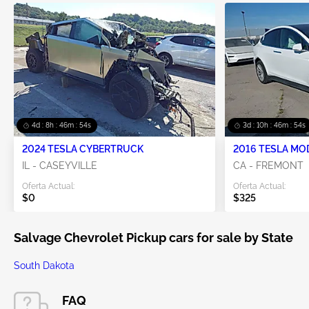
4d : 8h : 46m : 53s
3d : 10h : 46m : 53s
2024 TESLA CYBERTRUCK
2016 TESLA MO
IL - CASEYVILLE
CA - FREMONT
Oferta Actual:
Oferta Actual:
$0
$325
Salvage Chevrolet Pickup cars for sale by State
South Dakota
FAQ