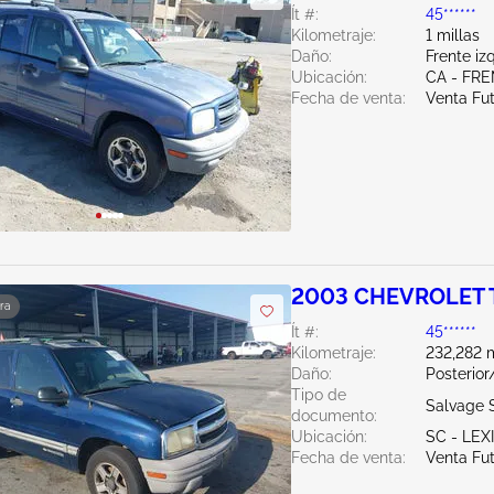
Ít #:
45******
Kilometraje:
1 millas
Daño:
Frente iz
Ubicación:
CA - FR
Fecha de venta:
Venta Fu
2003 CHEVROLET T
ra
Ít #:
45******
Kilometraje:
232,282 m
Daño:
Posterio
Tipo de
Salvage 
documento:
Ubicación:
SC - LE
Fecha de venta:
Venta Fu