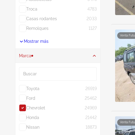
Troca
4783
Casas rodantes
2033
Remolques
1127
Venta Futu
Mostrar más
Marca
Buscar
Toyota
26919
Ford
25462
Chevrolet
24969
Honda
21442
Venta Futu
Nissan
18873