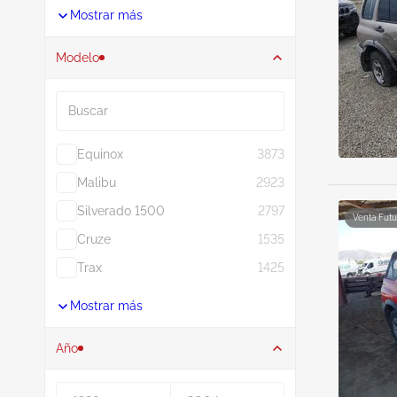
Mostrar más
Modelo
Buscar
Equinox
3873
Malibu
2923
Silverado 1500
2797
Venta Futu
Cruze
1535
Trax
1425
Mostrar más
Año
De
A