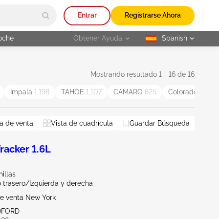
Entrar
Registrarse Ahora
oche
Obtener Ayuda
Spanish
selected
Mostrando resultado 1 - 16 de 16
Impala
1,198
TAHOE
1,107
CAMARO
825
Colorado
796
a de venta
Vista de cuadrícula
Guardar Búsqueda
acker 1.6L
illas
 trasero/Izquierda y derecha
de venta New York
DFORD