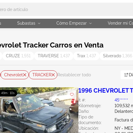
s
Subastas
Cómo Empezar
Vender mi C
rolet Tracker Carros en Venta
CRUZE
1,551
TRAVERSE
1,437
Trax
1,437
Silverado
1,366
Chevrolet
TRACKER
Dí
Restablecer todo
1996 CHEVROLET Tr
: 49m : 10s
Ít #:
45******
Kilometraje:
109,532 m
Daño:
Delantero
Tipo de
Factura 
documento:
Ubicación:
NY - ME