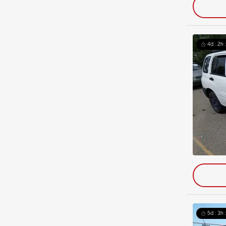
4d : 2h 
5d : 3h 