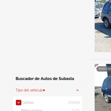
Venta Futu
Buscador de Autos de Subasta
Tipo del vehículo
Coches
226668
Motocicletas
5476