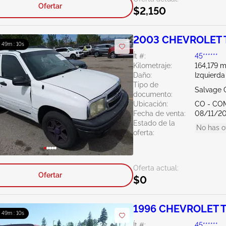
Ofertar
$2,150
2003 CHEVROLET T
: 49m : 10s
Ít #:
45******
Kilometraje:
164,179 m
Daño:
Izquierd
Tipo de
Salvage 
documento:
Ubicación:
CO - CO
Fecha de venta:
08/11/2
Estado de la
No has o
oferta:
Oferta actual:
Ofertar
$0
1996 CHEVROLET Tr
: 49m : 10s
Ít #:
45******