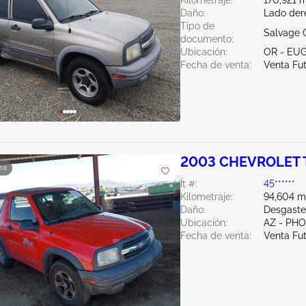
Kilometraje:
170,921 m
Daño:
Lado der
Tipo de
Salvage 
documento:
Ubicación:
OR - EU
Fecha de venta:
Venta Fu
2003 CHEVROLET 
ra
Ít #:
45******
Kilometraje:
94,604 mi
Daño:
Desgaste
Ubicación:
AZ - PH
Fecha de venta:
Venta Fu