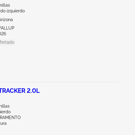
illas
do izquierdo
Arizona
YALLUP
026
fertado
TRACKER 2.0L
illas
uierdo
CRAMENTO
tura