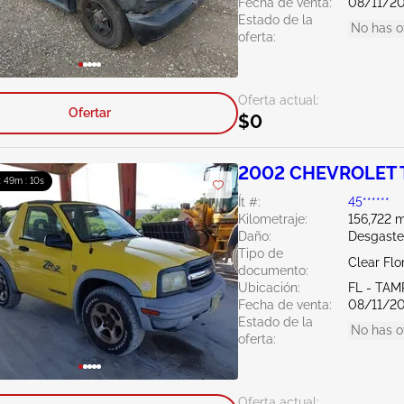
Fecha de venta:
08/11/2
Estado de la
No has o
oferta:
Oferta actual:
Ofertar
$0
2002 CHEVROLET T
: 49m : 10s
Ít #:
45******
Kilometraje:
156,722 m
Daño:
Desgaste
Tipo de
Clear Flo
documento:
Ubicación:
FL - TAM
Fecha de venta:
08/11/2
Estado de la
No has o
oferta:
Oferta actual: