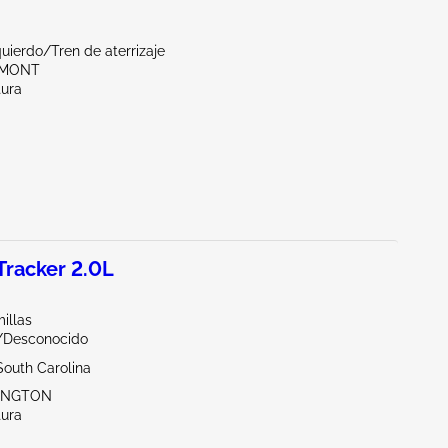
quierdo/Tren de aterrizaje
EMONT
tura
racker 2.0L
illas
r/Desconocido
South Carolina
XINGTON
tura