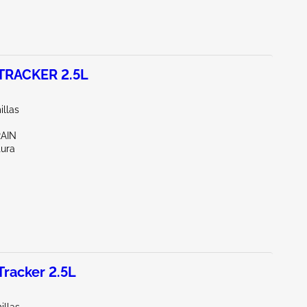
TRACKER 2.5L
illas
RAIN
tura
racker 2.5L