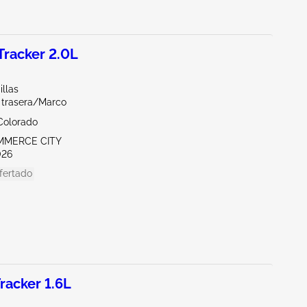
racker 2.0L
illas
a trasera/Marco
Colorado
MMERCE CITY
026
fertado
acker 1.6L