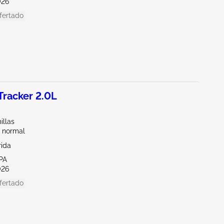
026
fertado
racker 2.0L
illas
 normal
rida
PA
026
fertado