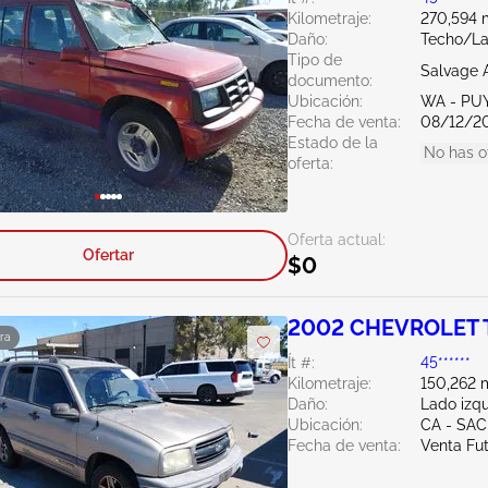
Kilometraje:
270,594 m
Daño:
Techo/La
Tipo de
Salvage 
documento:
Ubicación:
WA - PU
Fecha de venta:
08/12/2
Estado de la
No has o
oferta:
Oferta actual:
Ofertar
$0
2002 CHEVROLET 
ra
Ít #:
45******
Kilometraje:
150,262 m
Daño:
Lado izq
Ubicación:
CA - SA
Fecha de venta:
Venta Fu