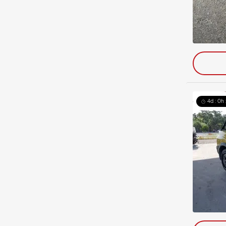
4d : 0h 