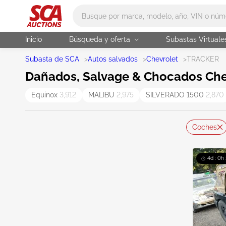
Main search
Inicio
Búsqueda y oferta
Subastas Virtuale
Subasta de SCA
>
Autos salvados
>
Chevrolet
>
TRACKER
Dañados, Salvage & Chocados Chev
Equinox
3,912
MALIBU
2,975
SILVERADO 1500
2,870
Coches
4d : 0h 