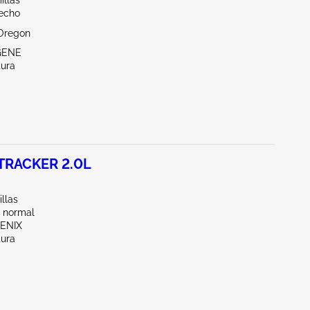
illas
echo
Oregon
GENE
tura
TRACKER 2.0L
llas
 normal
OENIX
tura