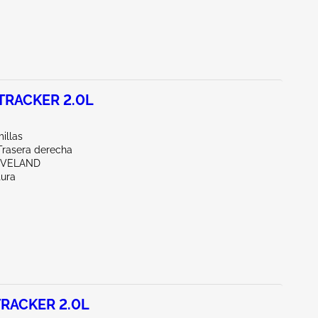
TRACKER 2.0L
illas
Trasera derecha
EVELAND
tura
TRACKER 2.0L