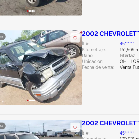
2002 CHEVROLET 
ra
Ít #:
45******
Kilometraje:
151,569 m
Daño:
Interfaz
Ubicación:
OH - LO
Fecha de venta:
Venta Fu
2002 CHEVROLET T
ra
Ít #:
45******