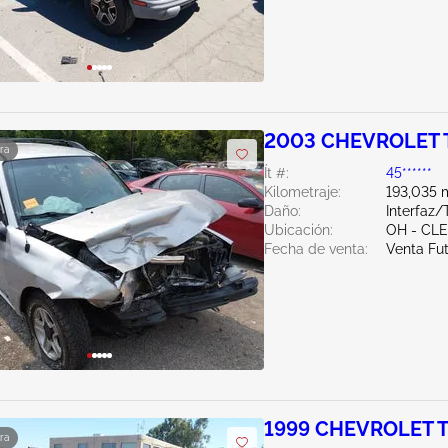
2003 CHEVROLET 
ra
Ít #:
45******
Kilometraje:
193,035 m
Daño:
Interfaz/
Ubicación:
OH - CL
Fecha de venta:
Venta Fu
1999 CHEVROLET 
ra