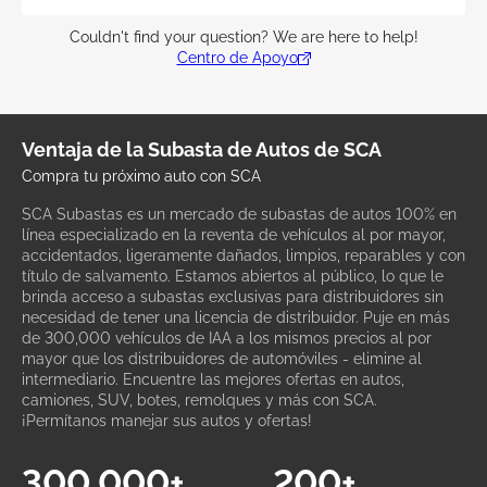
Couldn't find your question? We are here to help!
Centro de Apoyo
Ventaja de la Subasta de Autos de SCA
Compra tu próximo auto con SCA
SCA Subastas es un mercado de subastas de autos 100% en
línea especializado en la reventa de vehículos al por mayor,
accidentados, ligeramente dañados, limpios, reparables y con
título de salvamento. Estamos abiertos al público, lo que le
brinda acceso a subastas exclusivas para distribuidores sin
necesidad de tener una licencia de distribuidor. Puje en más
de 300,000 vehículos de IAA a los mismos precios al por
mayor que los distribuidores de automóviles - elimine al
intermediario. Encuentre las mejores ofertas en autos,
camiones, SUV, botes, remolques y más con SCA.
¡Permítanos manejar sus autos y ofertas!
300,000+
200+