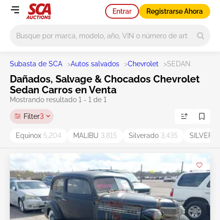
Entrar
Registrarse Ahora
Main search
Subasta de SCA
>
Autos salvados
>
Chevrolet
>
SEDAN
Dañados, Salvage & Chocados Chevrolet
Sedan Carros en Venta
Mostrando resultado 1 - 1 de 1
Filter
3
Equinox
5,204
MALIBU
3,815
Silverado
3,435
SILVERA