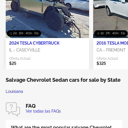
2d : 15h : 40m : 50s
1d : 17h : 40m : 50s
2024 TESLA CYBERTRUCK
2016 TESLA MO
IL - CASEYVILLE
CA - FREMONT
Oferta Actual:
Oferta Actual:
$25
$325
Salvage Chevrolet Sedan cars for sale by State
Louisiana
FAQ
Ver todas las FAQs
What are the most popular salvage Chevrolet