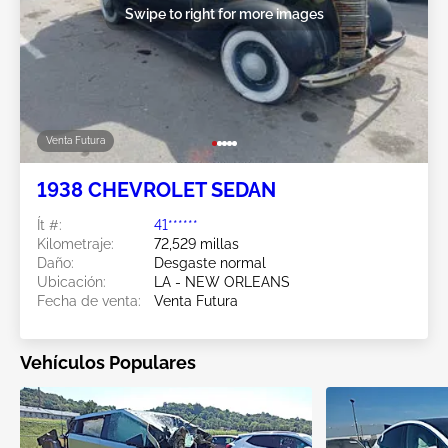
Swipe to right for more images
Venta Futura
1938 CHEVROLET SEDAN
Ít #:
41******
Kilometraje:
72,529 millas
Daño:
Desgaste normal
Ubicación:
LA - NEW ORLEANS
Fecha de venta:
Venta Futura
Vehículos Populares