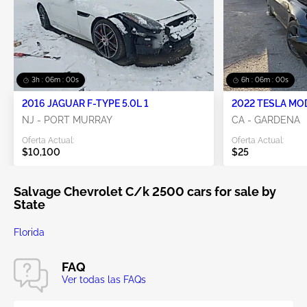
3h : 06m : 00s
6h : 06m : 00s
2016 JAGUAR F-TYPE 5.0L 1
2022 TESLA MO
NJ - PORT MURRAY
CA - GARDENA
Oferta Actual:
Oferta Actual:
$10,100
$25
Salvage Chevrolet C/k 2500 cars for sale by
State
Florida
FAQ
Ver todas las FAQs