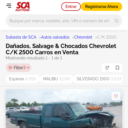
Entrar
Registrarse Ahora
Main search
Subasta de SCA
>
Autos salvados
>
Chevrolet
>
C/K 2500
Dañados, Salvage & Chocados Chevrolet
C/K 2500 Carros en Venta
Mostrando resultado 1 - 1 de 1
Filter
3
Equinox
4,050
MALIBU
3,036
SILVERADO 1500
3,033