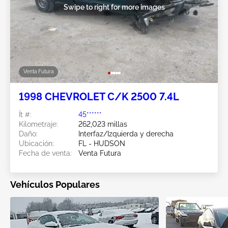
Swipe to right for more images
Venta Futura
1998 CHEVROLET C/K 2500 7.4L
Ít #:
45******
Kilometraje:
262,023 millas
Daño:
Interfaz/Izquierda y derecha
Ubicación:
FL - HUDSON
Fecha de venta:
Venta Futura
Vehículos Populares