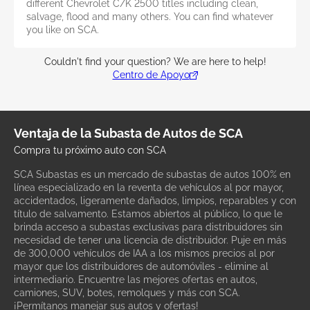
different Chevrolet C/K 2500 titles including clean,
salvage, flood and many others. You can find whatever
you like on SCA.
Couldn't find your question? We are here to help!
Centro de Apoyo
Ventaja de la Subasta de Autos de SCA
Compra tu próximo auto con SCA
SCA Subastas es un mercado de subastas de autos 100% en
línea especializado en la reventa de vehículos al por mayor,
accidentados, ligeramente dañados, limpios, reparables y con
título de salvamento. Estamos abiertos al público, lo que le
brinda acceso a subastas exclusivas para distribuidores sin
necesidad de tener una licencia de distribuidor. Puje en más
de 300,000 vehículos de IAA a los mismos precios al por
mayor que los distribuidores de automóviles - elimine al
intermediario. Encuentre las mejores ofertas en autos,
camiones, SUV, botes, remolques y más con SCA.
¡Permítanos manejar sus autos y ofertas!