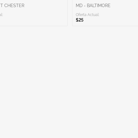
ST CHESTER
MD - BALTIMORE
l:
Oferta Actual:
$25