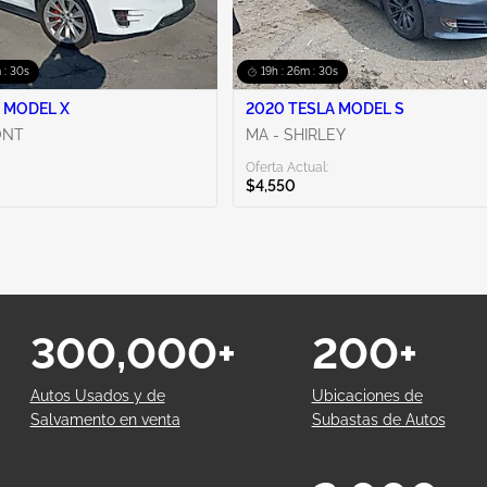
 : 29s
19h : 26m : 29s
 MODEL X
2020 TESLA MODEL S
ONT
MA - SHIRLEY
Oferta Actual:
$4,550
300,000+
200+
Autos Usados y de
Ubicaciones de
Salvamento en venta
Subastas de Autos