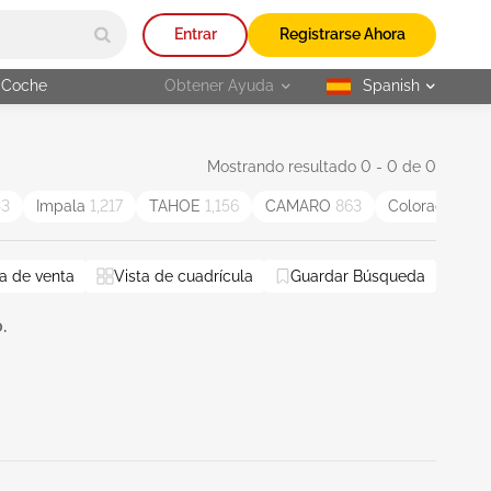
Entrar
Registrarse Ahora
 Coche
Obtener Ayuda
Spanish
selected
Mostrando resultado 0 - 0 de 0
43
Impala
1,217
TAHOE
1,156
CAMARO
863
Colorado
822
a de venta
Vista de cuadrícula
Guardar Búsqueda
.