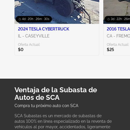
4d : 20h : 26m : 29s
3d : 22h : 26m
2024 TESLA CYBERTRUCK
2016 TESLA
IL - CASEYVILLE
CA - FREM
Oferta Actual:
Oferta Actual:
$0
$25
Ventaja de la Subasta de
Autos de SCA
Compra tu próximo auto con SCA
SCA Subastas es un mercado de subastas de
autos 100% en línea especializado en la reventa de
vehículos al por mayor, accidentados, ligeramente