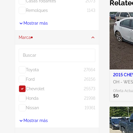
Casas rodantes
2073
Relate
Remolques
1143
Mostrar más
Marca
Buscar
Toyota
27664
2015 CHE
Ford
26156
OH - WE
Chevrolet
25573
Oferta Actua
$0
Honda
21998
Nissan
19361
Mostrar más