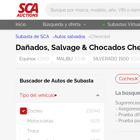
Main search
Inicio
Búsqueda y oferta
Subastas Virtua
Subasta de SCA
>
Autos salvados
>
Chevrolet
Dañados, Salvage & Chocados Chev
Equinox
4,050
MALIBU
3,036
SILVERADO 1500
3,03
Coches
Buscador de Autos de Subasta
La búsque
Tipo del vehículo
Sugerencias
- Asegúrese
Coches
232441
- Prueba dif
- Prueba pa
Motocicletas
5525
Troca
4847