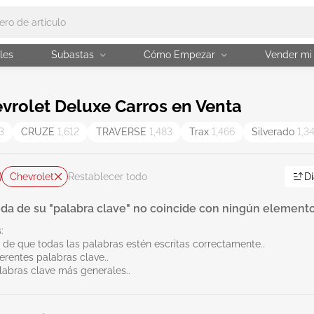
les
Subastas
Cómo Empezar
Vender mi
rolet Deluxe Carros en Venta
3
CRUZE
1,612
TRAVERSE
1,483
Trax
1,466
Silverado
1,3
Chevrolet
Dí
Restablecer todo
da de su "palabra clave" no coincide con ningún elemento
:
 de que todas las palabras estén escritas correctamente..
erentes palabras clave..
labras clave más generales..