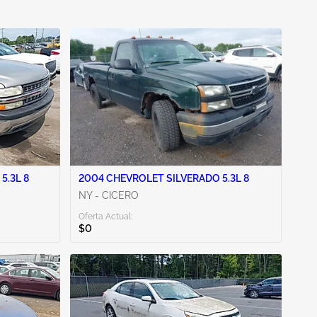
5.3L 8
2004 CHEVROLET SILVERADO 5.3L 8
NY - CICERO
Oferta Actual:
$0