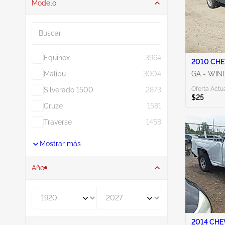
Modelo
Buscar
Equinox
3964
2010 CHE
Malibu
3004
GA - WIN
Oferta Actua
Silverado 1500
2873
$25
Cruze
1581
Traverse
1458
Mostrar más
Año
De
A
2014 CHE