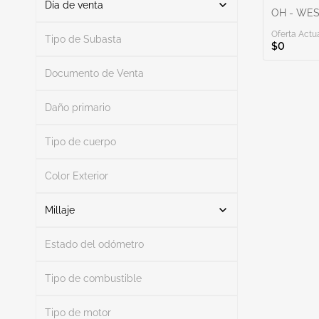
Día de venta
OH - WE
Oferta Actua
De
A
Tipo de Subasta
$0
Documento de Venta
Daño primario
Buscar
Tipo de cuerpo
Color Exterior
Buscar
Millaje
Estado del odómetro
Mileage From
Mileage To
Tipo de combustible
Tipo de motor