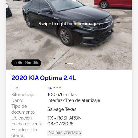
Swipe to right for more images
6h : 44m : 34s
2020 KIA Optima 2.4L
Ít #:
45******
Kilometraje:
100,676 millas
Daño:
Interfaz/Tren de aterrizaje
Tipo de
Salvage Texas
documento:
Ubicación:
TX - ROSHARON
Fecha de venta:
08/07/2026
Estado de la
No has ofertado
oferta: