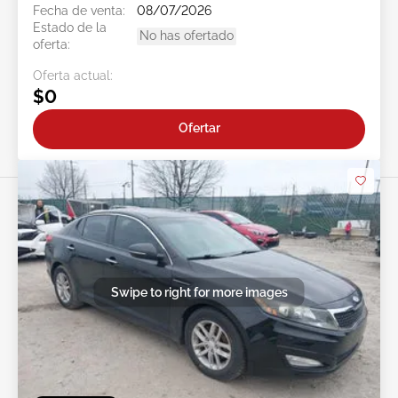
Fecha de venta:
08/07/2026
Estado de la
No has ofertado
oferta:
Oferta actual:
$0
Ofertar
Swipe to right for more images