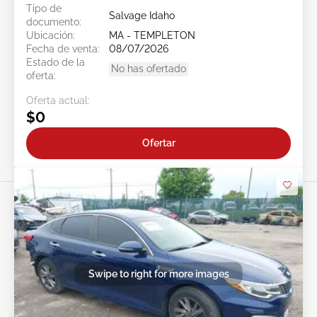
Tipo de
Salvage Idaho
documento:
Ubicación:
MA - TEMPLETON
Fecha de venta:
08/07/2026
Estado de la
No has ofertado
oferta:
Oferta actual:
$0
Ofertar
Swipe to right for more images