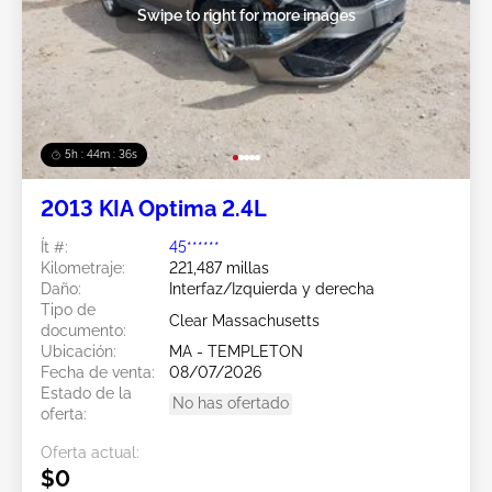
Swipe to right for more images
5h : 44m : 34s
2013 KIA Optima 2.4L
Ít #:
45******
Kilometraje:
221,487 millas
Daño:
Interfaz/Izquierda y derecha
Tipo de
Clear Massachusetts
documento:
Ubicación:
MA - TEMPLETON
Fecha de venta:
08/07/2026
Estado de la
No has ofertado
oferta:
Oferta actual:
$0