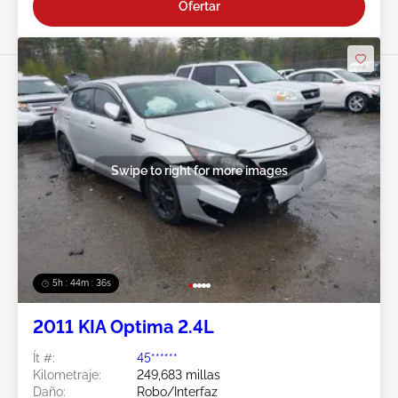
Ofertar
Swipe to right for more images
5h : 44m : 34s
2011 KIA Optima 2.4L
Ít #:
45******
Kilometraje:
249,683 millas
Daño:
Robo/Interfaz