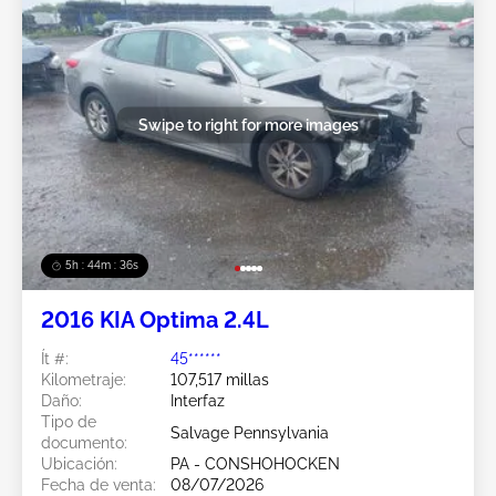
Swipe to right for more images
5h : 44m : 34s
2016 KIA Optima 2.4L
Ít #:
45******
Kilometraje:
107,517 millas
Daño:
Interfaz
Tipo de
Salvage Pennsylvania
documento:
Ubicación:
PA - CONSHOHOCKEN
Fecha de venta:
08/07/2026