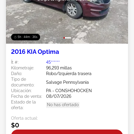
5h : 44m : 34s
2016 KIA Optima
Ít #:
45******
Kilometraje:
96,293 millas
Daño:
Robo/Izquierda trasera
Tipo de
Salvage Pennsylvania
documento:
Ubicación:
PA - CONSHOHOCKEN
Fecha de venta:
08/07/2026
Estado de la
No has ofertado
oferta:
Oferta actual:
$0