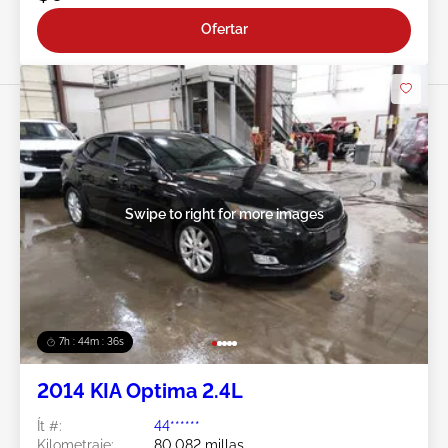
Ofertar
Swipe to right for more images
7h : 44m : 34s
2014 KIA Optima 2.4L
Ít #:
44******
Kilometraje:
80,082 millas