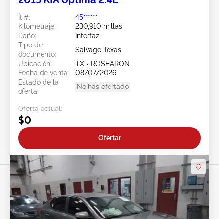
2015 KIA Optima 2.4L
Ít #:
45******
Kilometraje:
230,910 millas
Daño:
Interfaz
Tipo de
Salvage Texas
documento:
Ubicación:
TX - ROSHARON
Fecha de venta:
08/07/2026
Estado de la
No has ofertado
oferta:
Oferta actual:
$0
Ofertar