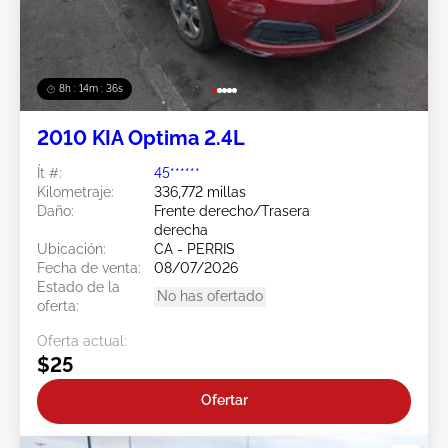
8h : 14m : 34s
2010 KIA Optima 2.4L
Ít #:
45******
Kilometraje:
336,772 millas
Daño:
Frente derecho/Trasera
derecha
Ubicación:
CA - PERRIS
Fecha de venta:
08/07/2026
Estado de la
No has ofertado
oferta:
Oferta actual:
$25
Ofertar