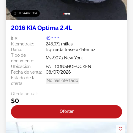
5h : 44m : 34s
2016 KIA Optima 2.4L
Ít #:
45******
Kilometraje:
248,971 millas
Daño:
Izquierda trasera/Interfaz
Tipo de
Mv-907a New York
documento:
Ubicación:
PA - CONSHOHOCKEN
Fecha de venta:
08/07/2026
Estado de la
No has ofertado
oferta:
Oferta actual:
$0
Ofertar