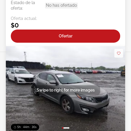
Estado de la
No has ofertado
oferta:
Oferta actual:
$0
Ofertar
Swipe to right for more images
5h : 44m : 34s