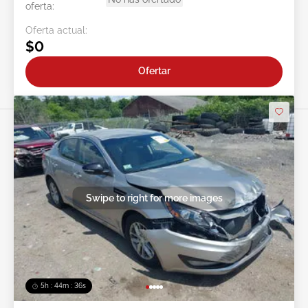
oferta:
Oferta actual:
$0
Ofertar
Swipe to right for more images
5h : 44m : 34s