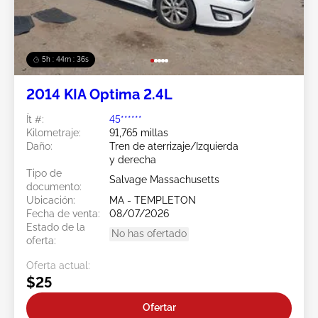
5h : 44m : 34s
2014 KIA Optima 2.4L
Ít #:
45******
Kilometraje:
91,765 millas
Daño:
Tren de aterrizaje/Izquierda
y derecha
Tipo de
Salvage Massachusetts
documento:
Ubicación:
MA - TEMPLETON
Fecha de venta:
08/07/2026
Estado de la
No has ofertado
oferta:
Oferta actual:
$25
Ofertar