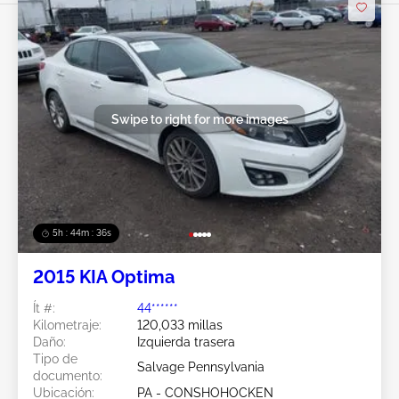
Swipe to right for more images
5h : 44m : 34s
2015 KIA Optima
Ít #:
44******
Kilometraje:
120,033 millas
Daño:
Izquierda trasera
Tipo de
Salvage Pennsylvania
documento:
Ubicación:
PA - CONSHOHOCKEN