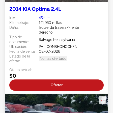
2014 KIA Optima 2.4L
Ít #:
45******
Kilometraje:
141,960 millas
Daño:
Izquierda trasera/Frente
derecho
Tipo de
Salvage Pennsylvania
documento:
Ubicación:
PA - CONSHOHOCKEN
Fecha de venta:
08/07/2026
Estado de la
No has ofertado
oferta:
Oferta actual:
$0
Ofertar