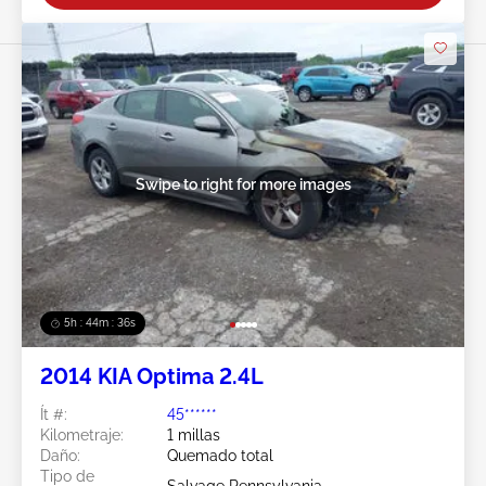
Swipe to right for more images
5h : 44m : 34s
2014 KIA Optima 2.4L
Ít #:
45******
Kilometraje:
1 millas
Daño:
Quemado total
Tipo de