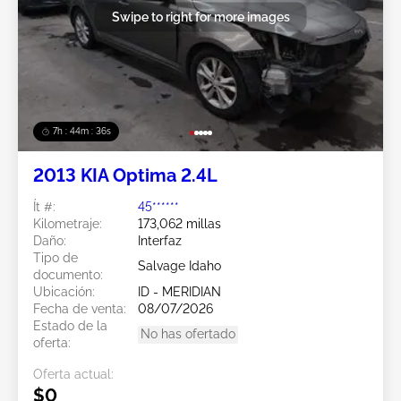
Swipe to right for more images
7h : 44m : 34s
2013 KIA Optima 2.4L
Ít #:
45******
Kilometraje:
173,062 millas
Daño:
Interfaz
Tipo de
Salvage Idaho
documento:
Ubicación:
ID - MERIDIAN
Fecha de venta:
08/07/2026
Estado de la
No has ofertado
oferta:
Oferta actual:
$0