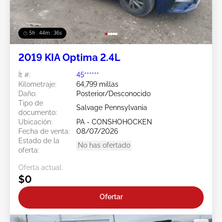
5h : 44m : 34s
2019 KIA Optima 2.4L
Ít #:
45******
Kilometraje:
64,799 millas
Daño:
Posterior/Desconocido
Tipo de
Salvage Pennsylvania
documento:
Ubicación:
PA - CONSHOHOCKEN
Fecha de venta:
08/07/2026
Estado de la
No has ofertado
oferta:
Oferta actual:
$0
Ofertar