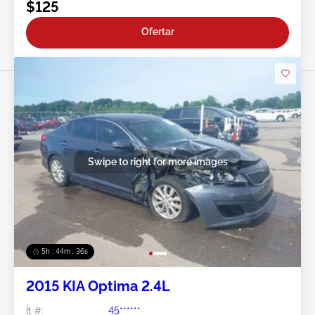
$125
Ofertar
Swipe to right for more images
5h : 44m : 34s
2015 KIA Optima 2.4L
Ít #:
45******