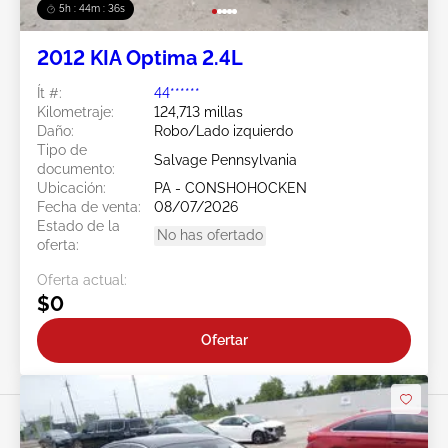
5h : 44m : 34s
2012 KIA Optima 2.4L
Ít #:
44******
Kilometraje:
124,713 millas
Daño:
Robo/Lado izquierdo
Tipo de
Salvage Pennsylvania
documento:
Ubicación:
PA - CONSHOHOCKEN
Fecha de venta:
08/07/2026
Estado de la
No has ofertado
oferta:
Oferta actual:
$0
Ofertar