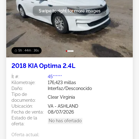
Swipe to right for more images
5h : 44m : 34s
2018 KIA Optima 2.4L
Ít #:
45******
Kilometraje:
176,423 millas
Daño:
Interfaz/Desconocido
Tipo de
Clear Virginia
documento:
Ubicación:
VA - ASHLAND
Fecha de venta:
08/07/2026
Estado de la
No has ofertado
oferta:
Oferta actual: