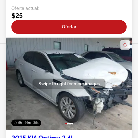
Oferta actual:
$25
Ofertar
Swipe to right for more images
6h : 44m : 34s