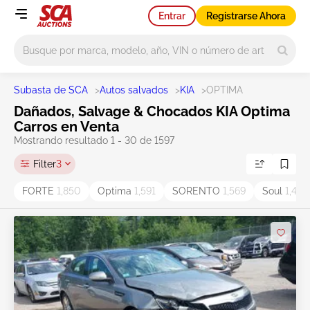
Entrar
Registrarse Ahora
Main search
Subasta de SCA
>
Autos salvados
>
KIA
>
OPTIMA
Dañados, Salvage & Chocados KIA Optima
Carros en Venta
Mostrando resultado 1 - 30 de 1597
Filter
3
FORTE
1,850
Optima
1,591
SORENTO
1,569
Soul
1,495