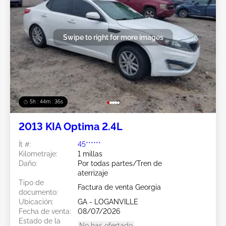
Swipe to right for more images
5h : 44m : 34s
2013 KIA Optima 2.4L
Ít #:
45******
Kilometraje:
1 millas
Daño:
Por todas partes/Tren de
aterrizaje
Tipo de
Factura de venta Georgia
documento:
Ubicación:
GA - LOGANVILLE
Fecha de venta:
08/07/2026
Estado de la
No has ofertado