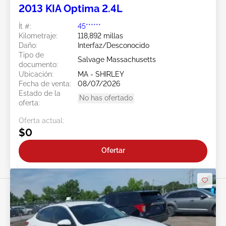
2013 KIA Optima 2.4L
Ít #:
45******
Kilometraje:
118,892 millas
Daño:
Interfaz/Desconocido
Tipo de
Salvage Massachusetts
documento:
Ubicación:
MA - SHIRLEY
Fecha de venta:
08/07/2026
Estado de la
No has ofertado
oferta:
Oferta actual:
$0
Ofertar