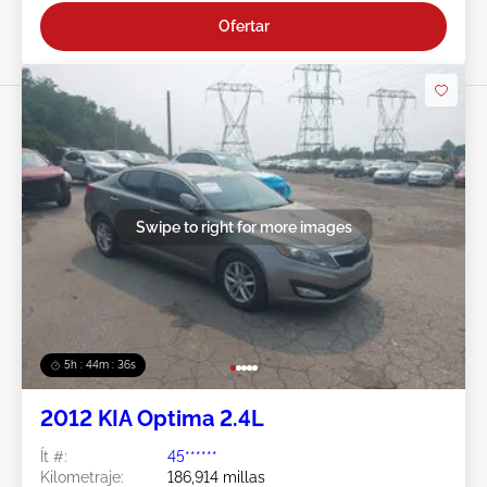
Ofertar
Swipe to right for more images
5h : 44m : 34s
2012 KIA Optima 2.4L
Ít #:
45******
Kilometraje:
186,914 millas