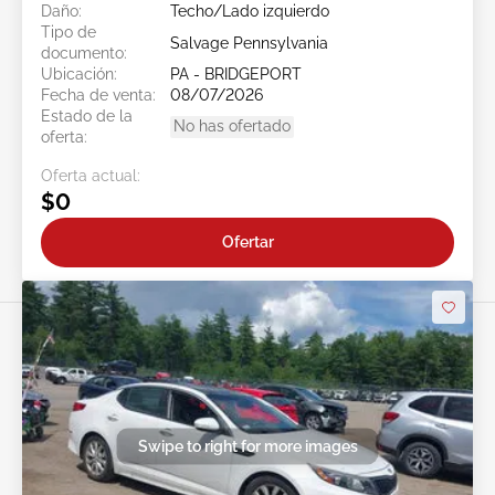
Daño:
Techo/Lado izquierdo
Tipo de
Salvage Pennsylvania
documento:
Ubicación:
PA - BRIDGEPORT
Fecha de venta:
08/07/2026
Estado de la
No has ofertado
oferta:
Oferta actual:
$0
Ofertar
Swipe to right for more images