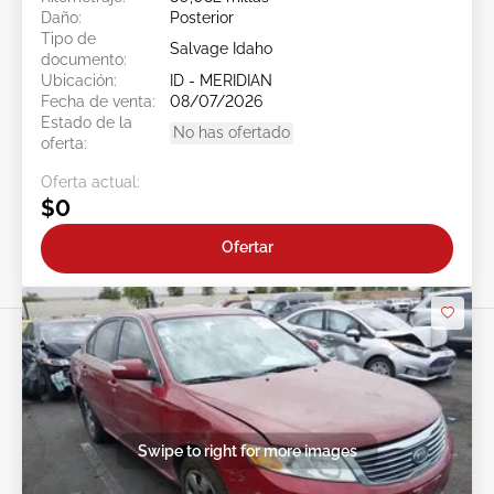
Daño:
Posterior
Tipo de
Salvage Idaho
documento:
Ubicación:
ID - MERIDIAN
Fecha de venta:
08/07/2026
Estado de la
No has ofertado
oferta:
Oferta actual:
$0
Ofertar
Swipe to right for more images