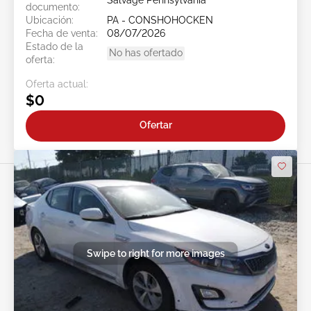
Salvage Pennsylvania
documento:
Ubicación:
PA - CONSHOHOCKEN
Fecha de venta:
08/07/2026
Estado de la
No has ofertado
oferta:
Oferta actual:
$0
Ofertar
Swipe to right for more images