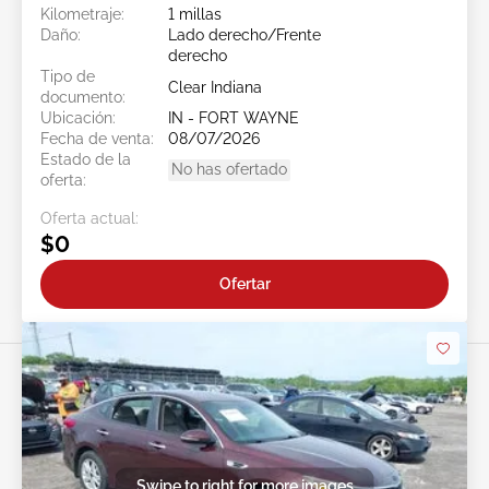
Kilometraje:
1 millas
Daño:
Lado derecho/Frente
derecho
Tipo de
Clear Indiana
documento:
Ubicación:
IN - FORT WAYNE
Fecha de venta:
08/07/2026
Estado de la
No has ofertado
oferta:
Oferta actual:
$0
Ofertar
Swipe to right for more images