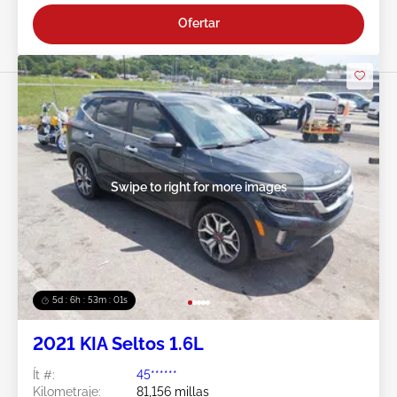
Ofertar
Swipe to right for more images
5d : 6h : 52m : 58s
2021 KIA Seltos 1.6L
Ít #:
45******
Kilometraje:
81,156 millas