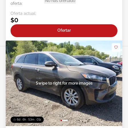
No has ofertado
oferta:
Oferta actual:
$0
Ofertar
Swipe to right for more images
6d : 6h : 52m : 58s