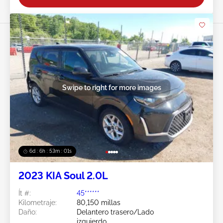
Swipe to right for more images
6d : 6h : 52m : 58s
2023 KIA Soul 2.0L
Ít #:
45******
Kilometraje:
80,150 millas
Daño:
Delantero trasero/Lado
izquierdo