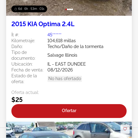
6d : 6h : 52m : 58s
2015 KIA Optima 2.4L
Ít #:
45******
Kilometraje:
104,618 millas
Daño:
Techo/Daño de la tormenta
Tipo de
Salvage Illinois
documento:
Ubicación:
IL - EAST DUNDEE
Fecha de venta:
08/12/2026
Estado de la
No has ofertado
oferta:
Oferta actual:
$25
Ofertar