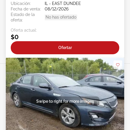
Ubicación:
IL - EAST DUNDEE
Fecha de venta:
08/12/2026
Estado de la
No has ofertado
oferta:
Oferta actual:
$0
Ofertar
Swipe to right for more images