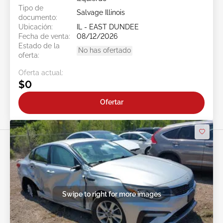
Tipo de
Salvage Illinois
documento:
Ubicación:
IL - EAST DUNDEE
Fecha de venta:
08/12/2026
Estado de la
No has ofertado
oferta:
Oferta actual:
$0
Ofertar
Swipe to right for more images