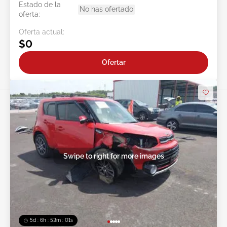
Estado de la
No has ofertado
oferta:
Oferta actual:
$0
Ofertar
Swipe to right for more images
5d : 6h : 52m : 58s