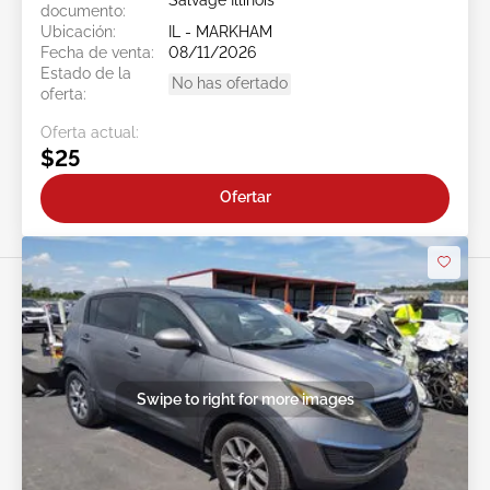
Salvage Illinois
documento:
Ubicación:
IL - MARKHAM
Fecha de venta:
08/11/2026
Estado de la
No has ofertado
oferta:
Oferta actual:
$25
Ofertar
Swipe to right for more images