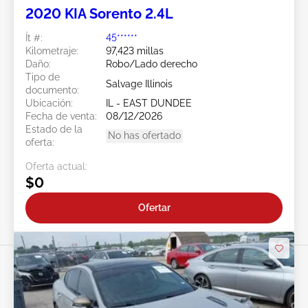
2020 KIA Sorento 2.4L
Ít #:
45******
Kilometraje:
97,423 millas
Daño:
Robo/Lado derecho
Tipo de
Salvage Illinois
documento:
Ubicación:
IL - EAST DUNDEE
Fecha de venta:
08/12/2026
Estado de la
No has ofertado
oferta:
Oferta actual:
$0
Ofertar