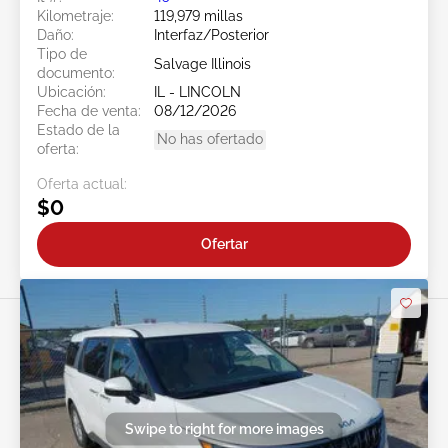
Kilometraje:
119,979 millas
Daño:
Interfaz/Posterior
Tipo de
Salvage Illinois
documento:
Ubicación:
IL - LINCOLN
Fecha de venta:
08/12/2026
Estado de la
No has ofertado
oferta:
Oferta actual:
$0
Ofertar
Swipe to right for more images