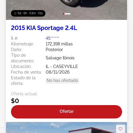
5d : 6h : 52m : 58s
2015 KIA Sportage 2.4L
Ít #:
45******
Kilometraje:
172,398 millas
Daño:
Posterior
Tipo de
Salvage Illinois
documento:
Ubicación:
IL - CASEYVILLE
Fecha de venta:
08/11/2026
Estado de la
No has ofertado
oferta:
Oferta actual:
$0
Ofertar