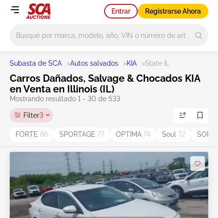
Entrar
Registrarse Ahora
Main search
Subasta de SCA
>
Autos salvados
>
KIA
>
State IL
Carros Dañados, Salvage & Chocados KIA
en Venta en Illinois (IL)
Mostrando resultado 1 - 30 de 533
Filter
3
FORTE
86
SPORTAGE
77
OPTIMA
74
Soul
72
SORE