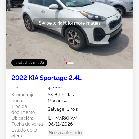
Swipe to right for more images
5d : 6h : 52m : 58s
2022 KIA Sportage 2.4L
Ít #:
45******
Kilometraje:
53,351 millas
Daño:
Mecánico
Tipo de
Salvage Illinois
documento:
Ubicación:
IL - MARKHAM
Fecha de venta:
08/11/2026
Estado de la
No has ofertado
oferta: