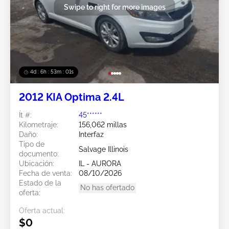
Swipe to right for more images
4d : 6h : 52m : 58s
2012 KIA Optima 2.4L
Ít #:
45******
Kilometraje:
156,062 millas
Daño:
Interfaz
Tipo de
Salvage Illinois
documento:
Ubicación:
IL - AURORA
Fecha de venta:
08/10/2026
Estado de la
No has ofertado
oferta:
Oferta actual:
$0