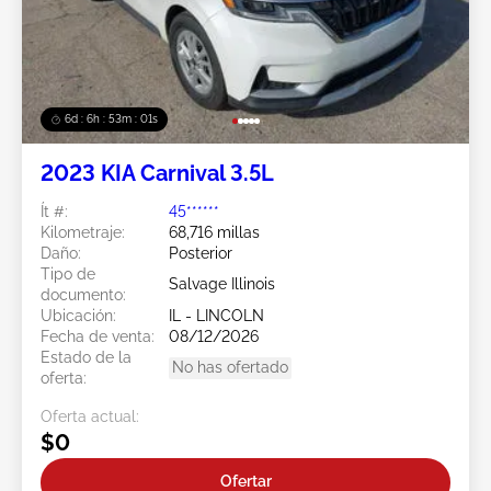
6d : 6h : 52m : 58s
2023 KIA Carnival 3.5L
Ít #:
45******
Kilometraje:
68,716 millas
Daño:
Posterior
Tipo de
Salvage Illinois
documento:
Ubicación:
IL - LINCOLN
Fecha de venta:
08/12/2026
Estado de la
No has ofertado
oferta:
Oferta actual:
$0
Ofertar