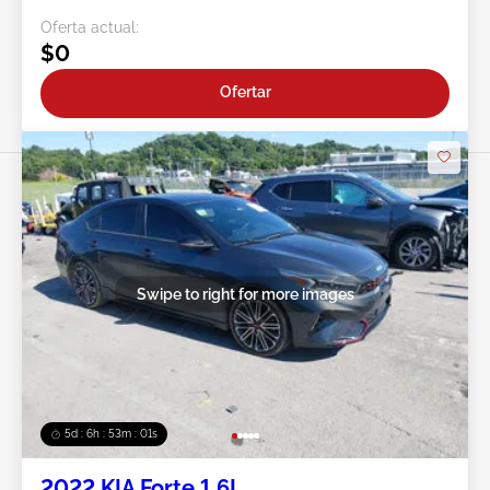
Oferta actual:
$0
Ofertar
Swipe to right for more images
5d : 6h : 52m : 58s
2022 KIA Forte 1.6L