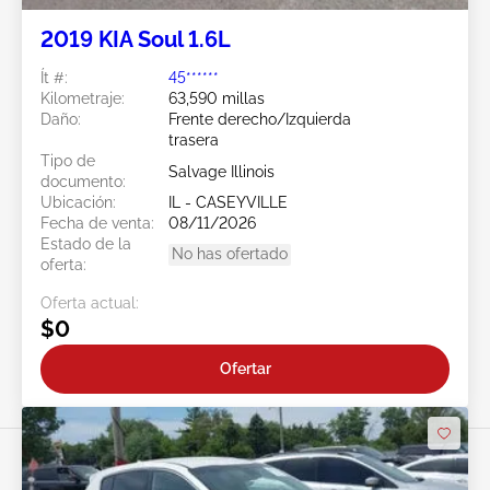
2019 KIA Soul 1.6L
Ít #:
45******
Kilometraje:
63,590 millas
Daño:
Frente derecho/Izquierda
trasera
Tipo de
Salvage Illinois
documento:
Ubicación:
IL - CASEYVILLE
Fecha de venta:
08/11/2026
Estado de la
No has ofertado
oferta:
Oferta actual:
$0
Ofertar