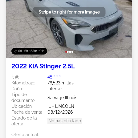
Swipe to right for more images
6d : 6h : 52m : 58s
2022 KIA Stinger 2.5L
Ít #:
45******
Kilometraje:
76,523 millas
Daño:
Interfaz
Tipo de
Salvage Illinois
documento:
Ubicación:
IL - LINCOLN
Fecha de venta:
08/12/2026
Estado de la
No has ofertado
oferta:
Oferta actual: