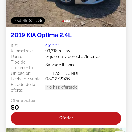
6d : 6h : 52m : 58s
2019 KIA Optima 2.4L
Ít #:
45******
Kilometraje:
99,318 millas
Daño:
Izquierda y derecha/Interfaz
Tipo de
Salvage Illinois
documento:
Ubicación:
IL - EAST DUNDEE
Fecha de venta:
08/12/2026
Estado de la
No has ofertado
oferta:
Oferta actual:
$0
Ofertar