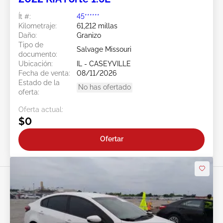
Ít #:
45******
Kilometraje:
61,212 millas
Daño:
Granizo
Tipo de
Salvage Missouri
documento:
Ubicación:
IL - CASEYVILLE
Fecha de venta:
08/11/2026
Estado de la
No has ofertado
oferta:
Oferta actual:
$0
Ofertar