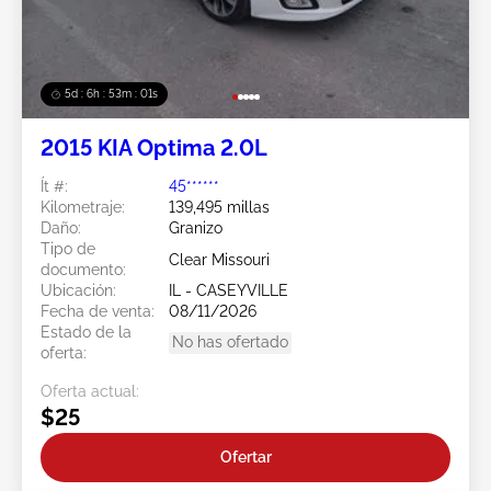
5d : 6h : 52m : 58s
2015 KIA Optima 2.0L
Ít #:
45******
Kilometraje:
139,495 millas
Daño:
Granizo
Tipo de
Clear Missouri
documento:
Ubicación:
IL - CASEYVILLE
Fecha de venta:
08/11/2026
Estado de la
No has ofertado
oferta:
Oferta actual:
$25
Ofertar