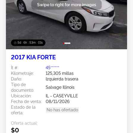
Swipe to right for more images
5d : 6h : 52m : 58s
2017 KIA FORTE
Ít #:
45******
Kilometraje:
125,305 millas
Daño:
Izquierda trasera
Tipo de
Salvage Illinois
documento:
Ubicación:
IL - CASEYVILLE
Fecha de venta:
08/11/2026
Estado de la
No has ofertado
oferta:
Oferta actual:
$0