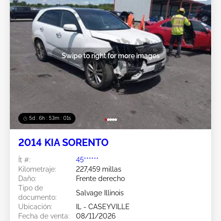
Swipe to right for more images
5d : 6h : 52m : 58s
2014 KIA SORENTO
Ít #:
45******
Kilometraje:
227,459 millas
Daño:
Frente derecho
Tipo de
Salvage Illinois
documento:
Ubicación:
IL - CASEYVILLE
Fecha de venta:
08/11/2026