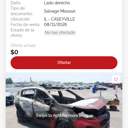
Daño:
Lado derecho
Tipo de
Salvage Missouri
documento:
Ubicación:
IL - CASEYVILLE
Fecha de venta:
08/11/2026
Estado de la
No has ofertado
oferta:
Oferta actual:
$0
Ofertar
Swipe to right for more images