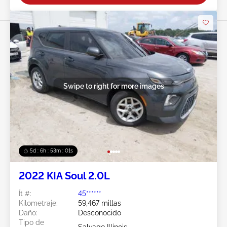
Swipe to right for more images
5d : 6h : 52m : 58s
2022 KIA Soul 2.0L
Ít #:
45******
Kilometraje:
59,467 millas
Daño:
Desconocido
Tipo de