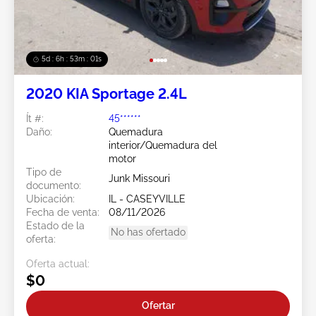
5d : 6h : 52m : 58s
2020 KIA Sportage 2.4L
Ít #:
45******
Daño:
Quemadura
interior/Quemadura del
motor
Tipo de
Junk Missouri
documento:
Ubicación:
IL - CASEYVILLE
Fecha de venta:
08/11/2026
Estado de la
No has ofertado
oferta:
Oferta actual:
$0
Ofertar