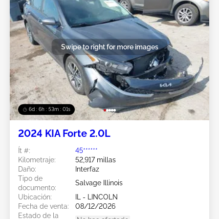
Swipe to right for more images
6d : 6h : 52m : 58s
2024 KIA Forte 2.0L
Ít #:
45******
Kilometraje:
52,917 millas
Daño:
Interfaz
Tipo de
Salvage Illinois
documento:
Ubicación:
IL - LINCOLN
Fecha de venta:
08/12/2026
Estado de la