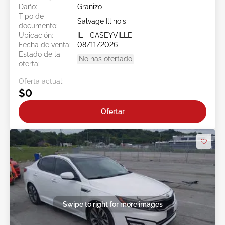
Daño:
Granizo
Tipo de
Salvage Illinois
documento:
Ubicación:
IL - CASEYVILLE
Fecha de venta:
08/11/2026
Estado de la
No has ofertado
oferta:
Oferta actual:
$0
Ofertar
Swipe to right for more images