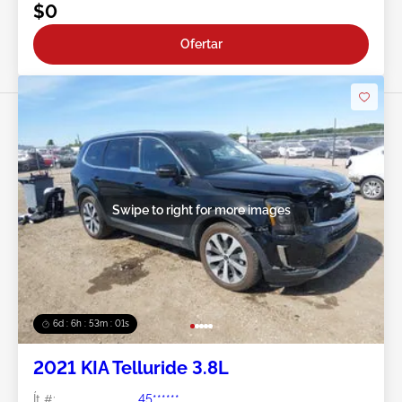
$0
Ofertar
Swipe to right for more images
6d : 6h : 52m : 58s
2021 KIA Telluride 3.8L
Ít #:
45******