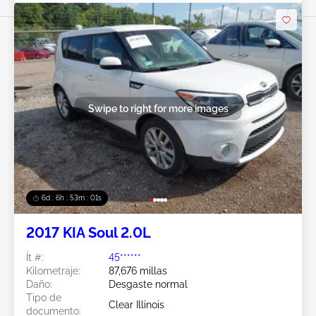
Swipe to right for more images
6d : 6h : 52m : 58s
2017 KIA Soul 2.0L
Ít #:
45******
Kilometraje:
87,676 millas
Daño:
Desgaste normal
Tipo de
Clear Illinois
documento: