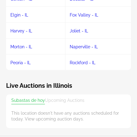
Elgin - IL
Fox Valley - IL
Harvey - IL
Joliet - IL
Morton - IL
Naperville - IL
Peoria - IL
Rockford - IL
Live Auctions in Illinois
Subastas de hoy
Upcoming Auctions
This location doesn't have any auctions scheduled for
today. View upcoming auction days.