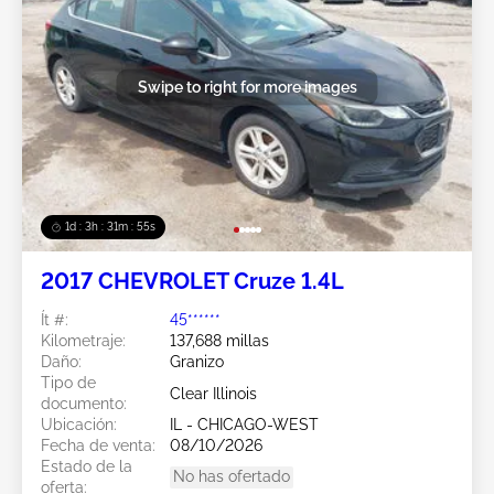
Swipe to right for more images
1d : 3h : 31m : 52s
2017 CHEVROLET Cruze 1.4L
Ít #:
45******
Kilometraje:
137,688 millas
Daño:
Granizo
Tipo de
Clear Illinois
documento:
Ubicación:
IL - CHICAGO-WEST
Fecha de venta:
08/10/2026
Estado de la
No has ofertado
oferta: