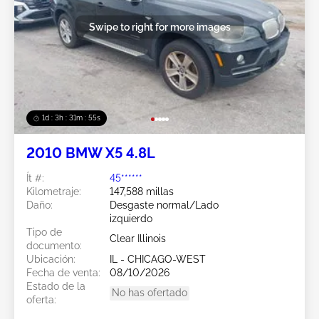
Swipe to right for more images
1d : 3h : 31m : 52s
2010 BMW X5 4.8L
Ít #:
45******
Kilometraje:
147,588 millas
Daño:
Desgaste normal/Lado
izquierdo
Tipo de
Clear Illinois
documento:
Ubicación:
IL - CHICAGO-WEST
Fecha de venta:
08/10/2026
Estado de la
No has ofertado
oferta: