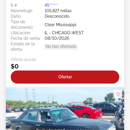
Ít #:
45******
Kilometraje:
105,827 millas
Daño:
Desconocido
Tipo de
Clear Mississippi
documento:
Ubicación:
IL - CHICAGO-WEST
Fecha de venta:
08/10/2026
Estado de la
No has ofertado
oferta:
Oferta actual:
$0
Ofertar