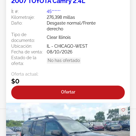
2007 TOYOTA Camry 2.4L
Ít #:
45******
Kilometraje:
276,398 millas
Daño:
Desgaste normal/Frente
derecho
Tipo de
Clear Illinois
documento:
Ubicación:
IL - CHICAGO-WEST
Fecha de venta:
08/10/2026
Estado de la
No has ofertado
oferta:
Oferta actual:
$0
Ofertar