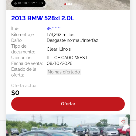
1d : 3h : 31m : 52s
2013 BMW 528xi 2.0L
Ít #:
45******
Kilometraje:
173,262 millas
Daño:
Desgaste normal/Interfaz
Tipo de
Clear Illinois
documento:
Ubicación:
IL - CHICAGO-WEST
Fecha de venta:
08/10/2026
Estado de la
No has ofertado
oferta:
Oferta actual:
$0
Ofertar