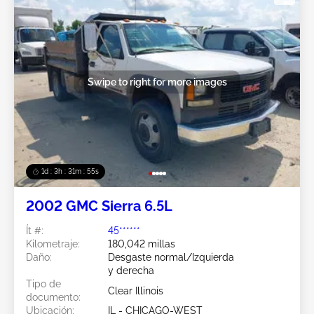
Swipe to right for more images
1d : 3h : 31m : 52s
2002 GMC Sierra 6.5L
Ít #:
45******
Kilometraje:
180,042 millas
Daño:
Desgaste normal/Izquierda
y derecha
Tipo de
Clear Illinois
documento:
Ubicación:
IL - CHICAGO-WEST