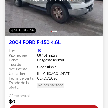
1d : 3h : 31m : 52s
2004 FORD F-150 4.6L
Ít #:
45******
Kilometraje:
88,461 millas
Daño:
Desgaste normal
Tipo de
Clear Illinois
documento:
Ubicación:
IL - CHICAGO-WEST
Fecha de venta:
08/10/2026
Estado de la
No has ofertado
oferta:
Oferta actual:
$0