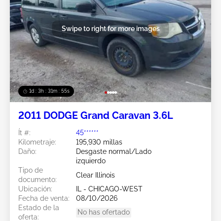
Swipe to right for more images
1d : 3h : 31m : 52s
2011 DODGE Grand Caravan 3.6L
Ít #:
45******
Kilometraje:
195,930 millas
Daño:
Desgaste normal/Lado
izquierdo
Tipo de
Clear Illinois
documento:
Ubicación:
IL - CHICAGO-WEST
Fecha de venta:
08/10/2026
Estado de la
No has ofertado
oferta: