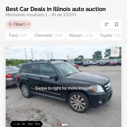
Best Car Deals in Illinois auto auction
Mostrando resultado 1 - 30 de 10000
Filter
0
Ford
1,561
Chevrolet
1,698
Nissan
1,036
Toyota
1,164
Swipe to right for more images
1d : 3h : 31m : 52s