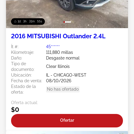
1d : 3h : 31m : 52s
2016 MITSUBISHI Outlander 2.4L
Ít #:
45******
Kilometraje:
111,880 millas
Daño:
Desgaste normal
Tipo de
Clear Illinois
documento:
Ubicación:
IL - CHICAGO-WEST
Fecha de venta:
08/10/2026
Estado de la
No has ofertado
oferta:
Oferta actual:
$0
Ofertar