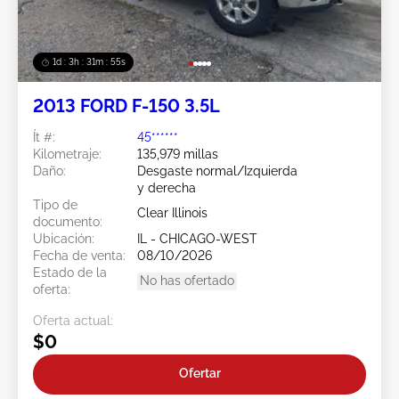
1d : 3h : 31m : 52s
2013 FORD F-150 3.5L
Ít #:
45******
Kilometraje:
135,979 millas
Daño:
Desgaste normal/Izquierda
y derecha
Tipo de
Clear Illinois
documento:
Ubicación:
IL - CHICAGO-WEST
Fecha de venta:
08/10/2026
Estado de la
No has ofertado
oferta:
Oferta actual:
$0
Ofertar