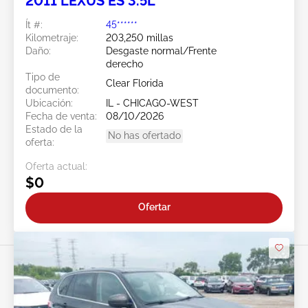
2011 LEXUS ES 3.5L
Ít #:
45******
Kilometraje:
203,250 millas
Daño:
Desgaste normal/Frente
derecho
Tipo de
Clear Florida
documento:
Ubicación:
IL - CHICAGO-WEST
Fecha de venta:
08/10/2026
Estado de la
No has ofertado
oferta:
Oferta actual:
$0
Ofertar