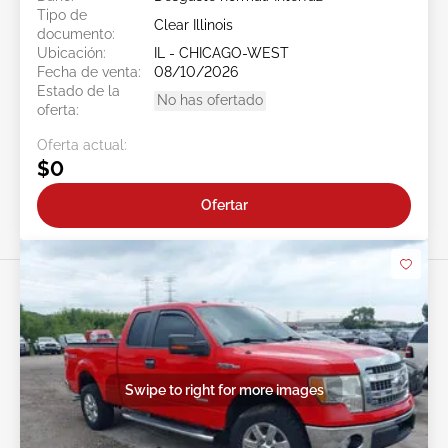
Tipo de
Clear Illinois
documento:
Ubicación:
IL - CHICAGO-WEST
Fecha de venta:
08/10/2026
Estado de la
No has ofertado
oferta:
Oferta actual:
$0
Ofertar
Swipe to right for more images