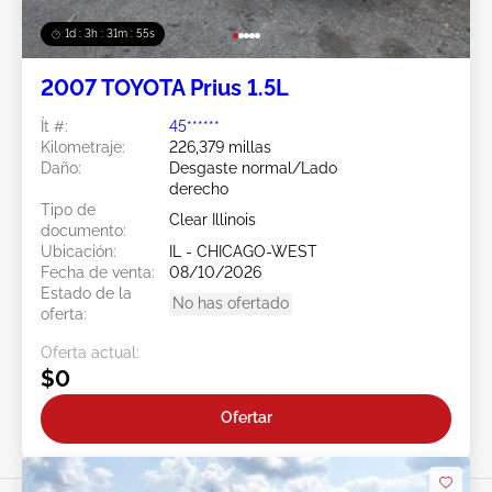
1d : 3h : 31m : 52s
2007 TOYOTA Prius 1.5L
Ít #:
45******
Kilometraje:
226,379 millas
Daño:
Desgaste normal/Lado
derecho
Tipo de
Clear Illinois
documento:
Ubicación:
IL - CHICAGO-WEST
Fecha de venta:
08/10/2026
Estado de la
No has ofertado
oferta:
Oferta actual:
$0
Ofertar