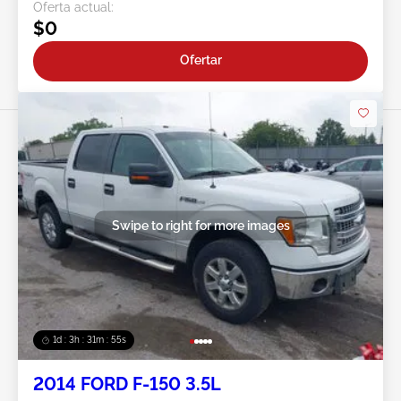
Oferta actual:
$0
Ofertar
Swipe to right for more images
1d : 3h : 31m : 52s
2014 FORD F-150 3.5L