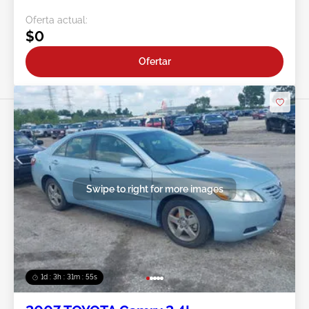
Oferta actual:
$0
Ofertar
Swipe to right for more images
1d : 3h : 31m : 52s