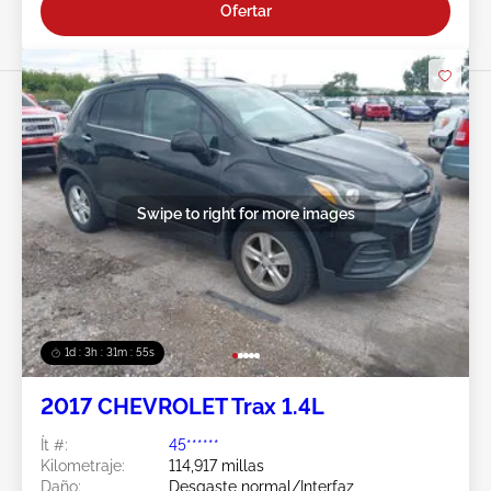
Ofertar
Swipe to right for more images
1d : 3h : 31m : 52s
2017 CHEVROLET Trax 1.4L
Ít #:
45******
Kilometraje:
114,917 millas
Daño:
Desgaste normal/Interfaz