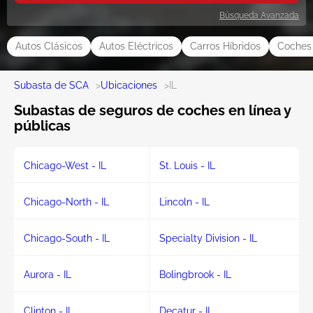
Búsqueda Avanzada
Autos Clásicos
Autos Eléctricos
Carros Híbridos
Coches 
Subasta de SCA
>
Ubicaciones
>
IL
Subastas de seguros de coches en línea y
públicas
Chicago-West - IL
St. Louis - IL
Chicago-North - IL
Lincoln - IL
Chicago-South - IL
Specialty Division - IL
Aurora - IL
Bolingbrook - IL
Clinton - IL
Decatur - IL