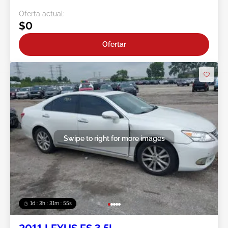
Oferta actual:
$0
Ofertar
Swipe to right for more images
1d : 3h : 31m : 52s