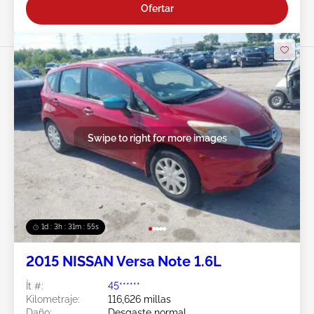
Ofertar
Swipe to right for more images
1d : 3h : 31m : 52s
2015 NISSAN Versa Note 1.6L
Ít #:
45******
Kilometraje:
116,626 millas
Daño:
Desgaste normal