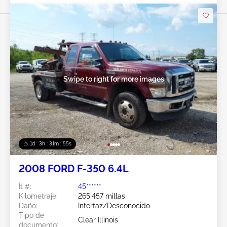
Swipe to right for more images
1d : 3h : 31m : 52s
2008 FORD F-350 6.4L
Ít #:
45******
Kilometraje:
265,457 millas
Daño:
Interfaz/Desconocido
Tipo de
Clear Illinois
documento: