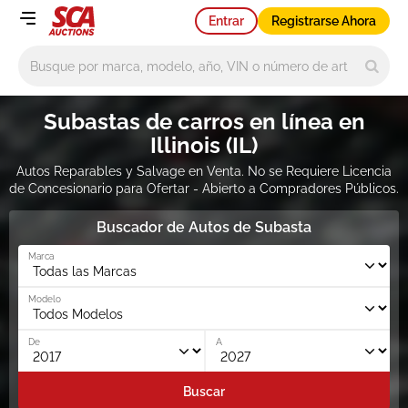
Entrar
Registrarse Ahora
Main search
Subastas de carros en línea en
Illinois (IL)
Autos Reparables y Salvage en Venta. No se Requiere Licencia
de Concesionario para Ofertar - Abierto a Compradores Públicos.
Buscador de Autos de Subasta
Marca
Modelo
De
A
Buscar