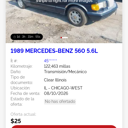
Swipe to right for more images
1d : 3h : 31m : 52s
1989 MERCEDES-BENZ 560 5.6L
Ít #:
45******
Kilometraje:
122,463 millas
Daño:
Transmisión/Mecánico
Tipo de
Clear Illinois
documento:
Ubicación:
IL - CHICAGO-WEST
Fecha de venta:
08/10/2026
Estado de la
No has ofertado
oferta:
Oferta actual:
$25