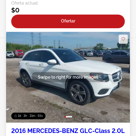
Oferta actual:
$0
Ofertar
Swipe to right for more images
1d : 3h : 31m : 52s
2016 MERCEDES-BENZ GLC-Class 2.0L