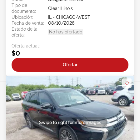
Tipo de
Clear Illinois
documento:
Ubicación:
IL - CHICAGO-WEST
Fecha de venta:
08/10/2026
Estado de la
No has ofertado
oferta:
Oferta actual:
$0
Ofertar
Swipe to right for more images