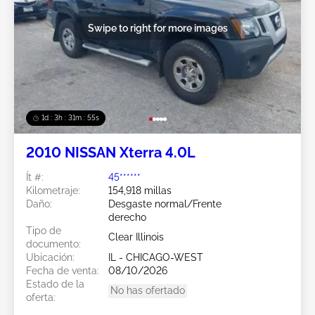
Swipe to right for more images
1d : 3h : 31m : 52s
2010 NISSAN Xterra 4.0L
Ít #:
45******
Kilometraje:
154,918 millas
Daño:
Desgaste normal/Frente
derecho
Tipo de
Clear Illinois
documento:
Ubicación:
IL - CHICAGO-WEST
Fecha de venta:
08/10/2026
Estado de la
No has ofertado
oferta: