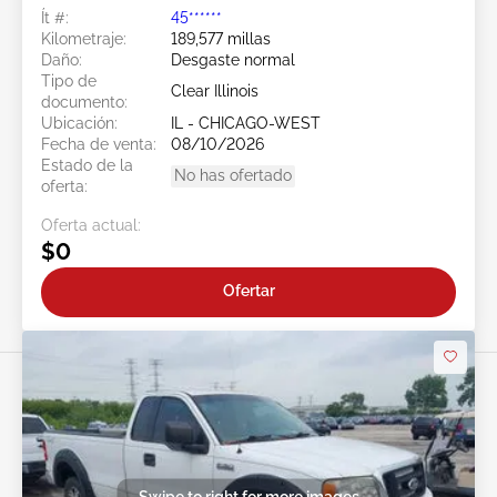
Ít #:
45******
Kilometraje:
189,577 millas
Daño:
Desgaste normal
Tipo de
Clear Illinois
documento:
Ubicación:
IL - CHICAGO-WEST
Fecha de venta:
08/10/2026
Estado de la
No has ofertado
oferta:
Oferta actual:
$0
Ofertar
Swipe to right for more images