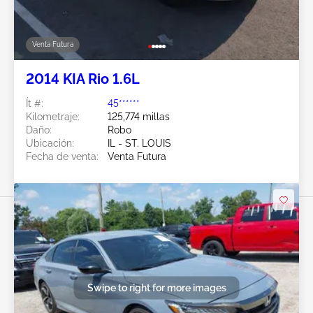
Venta Futura
2014 KIA Rio 1.6L
Ít #:
45******
Kilometraje:
125,774 millas
Daño:
Robo
Ubicación:
IL - ST. LOUIS
Fecha de venta:
Venta Futura
Swipe to right for more images