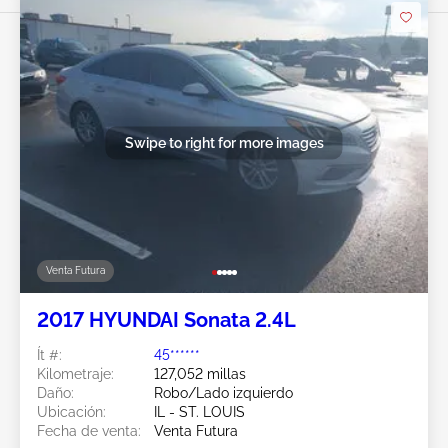
Swipe to right for more images
Venta Futura
2017 HYUNDAI Sonata 2.4L
Ít #:
45******
Kilometraje:
127,052 millas
Daño:
Robo/Lado izquierdo
Ubicación:
IL - ST. LOUIS
Fecha de venta:
Venta Futura