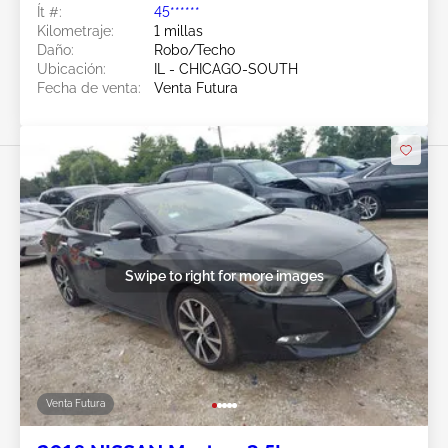
Ít #:
45******
Kilometraje:
1 millas
Daño:
Robo/Techo
Ubicación:
IL - CHICAGO-SOUTH
Fecha de venta:
Venta Futura
Swipe to right for more images
Venta Futura