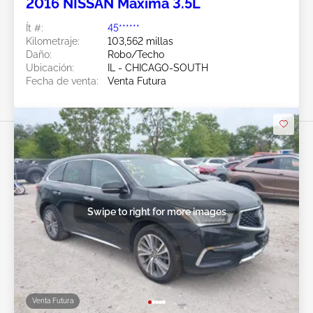
2016 NISSAN Maxima 3.5L
Ít #:
45******
Kilometraje:
103,562 millas
Daño:
Robo/Techo
Ubicación:
IL - CHICAGO-SOUTH
Fecha de venta:
Venta Futura
Swipe to right for more images
Venta Futura