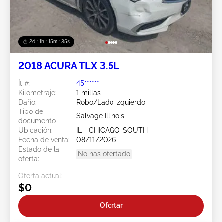
2d : 1h : 15m : 32s
2018 ACURA TLX 3.5L
Ít #:
45******
Kilometraje:
1 millas
Daño:
Robo/Lado izquierdo
Tipo de
Salvage Illinois
documento:
Ubicación:
IL - CHICAGO-SOUTH
Fecha de venta:
08/11/2026
Estado de la
No has ofertado
oferta:
Oferta actual:
$0
Ofertar