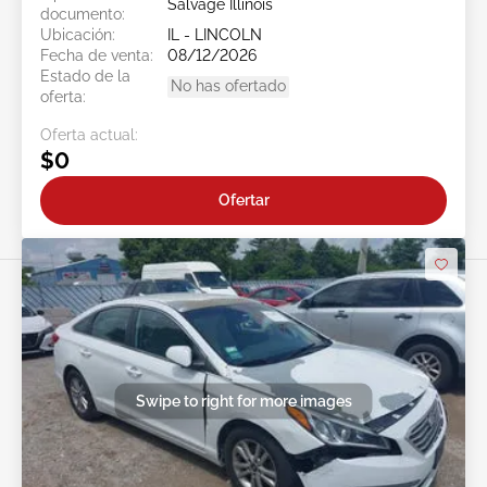
Salvage Illinois
documento:
Ubicación:
IL - LINCOLN
Fecha de venta:
08/12/2026
Estado de la
No has ofertado
oferta:
Oferta actual:
$0
Ofertar
Swipe to right for more images