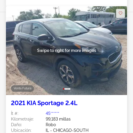
Swipe to right for more images
Venta Futura
2021 KIA Sportage 2.4L
Ít #:
45******
Kilometraje:
99,183 millas
Daño:
Robo
Ubicación:
IL - CHICAGO-SOUTH