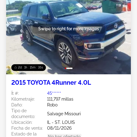
Swipe to right for more images
2d : 1h : 15m : 32s
2015 TOYOTA 4Runner 4.0L
Ít #:
45******
Kilometraje:
111,797 millas
Daño:
Robo
Tipo de
Salvage Missouri
documento:
Ubicación:
IL - ST. LOUIS
Fecha de venta:
08/11/2026
Estado de la
No has ofertado