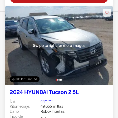
Swipe to right for more images
3d : 1h : 15m : 32s
2024 HYUNDAI Tucson 2.5L
Ít #:
44******
Kilometraje:
49,655 millas
Daño:
Robo/Interfaz
Tipo de