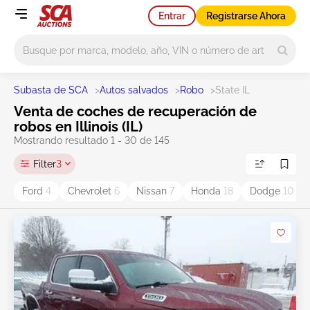
Entrar
Registrarse Ahora
Main search
Subasta de SCA
>
Autos salvados
>
Robo
>
State IL
Venta de coches de recuperación de
robos en Illinois (IL)
Mostrando resultado 1 - 30 de 145
Filter
3
Ford
4
Chevrolet
6
Nissan
7
Honda
18
Dodge
10