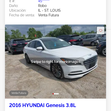
Ít #:
45******
Daño:
Robo
Ubicación:
IL - ST. LOUIS
Fecha de venta:
Venta Futura
Swipe to right for more images
Venta Futura
2016 HYUNDAI Genesis 3.8L