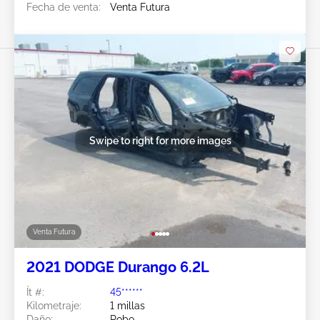
Fecha de venta:
Venta Futura
Swipe to right for more images
Venta Futura
2021 DODGE Durango 6.2L
Ít #:
45******
Kilometraje:
1 millas
Daño:
Robo