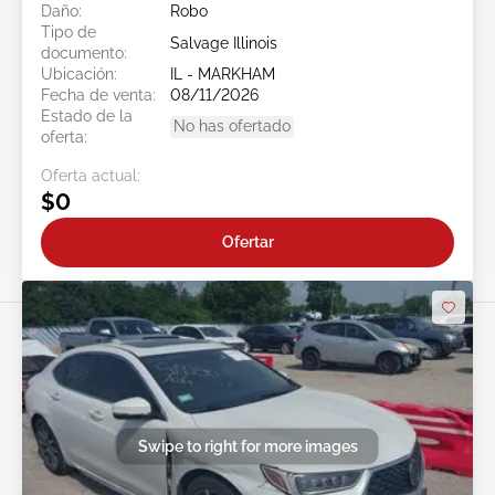
Daño:
Robo
Tipo de
Salvage Illinois
documento:
Ubicación:
IL - MARKHAM
Fecha de venta:
08/11/2026
Estado de la
No has ofertado
oferta:
Oferta actual:
$0
Ofertar
Swipe to right for more images