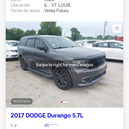
Ubicación:
IL - ST. LOUIS
Fecha de venta:
Venta Futura
Swipe to right for more images
Venta Futura
2017 DODGE Durango 5.7L
Ít #:
45******