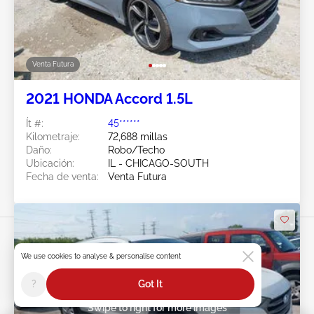
Venta Futura
2021 HONDA Accord 1.5L
Ít #:
45******
Kilometraje:
72,688 millas
Daño:
Robo/Techo
Ubicación:
IL - CHICAGO-SOUTH
Fecha de venta:
Venta Futura
We use cookies to analyse & personalise content
?
Got It
Swipe to right for more images