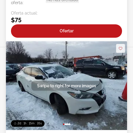
oferta:
Oferta actual:
$75
Ofertar
Swipe to right for more images
2d : 1h : 15m : 32s