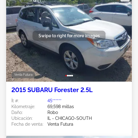
Swipe to right for more images
Venta Futura
2015 SUBARU Forester 2.5L
Ít #:
45******
Kilometraje:
69,598 millas
Daño:
Robo
Ubicación:
IL - CHICAGO-SOUTH
Fecha de venta:
Venta Futura