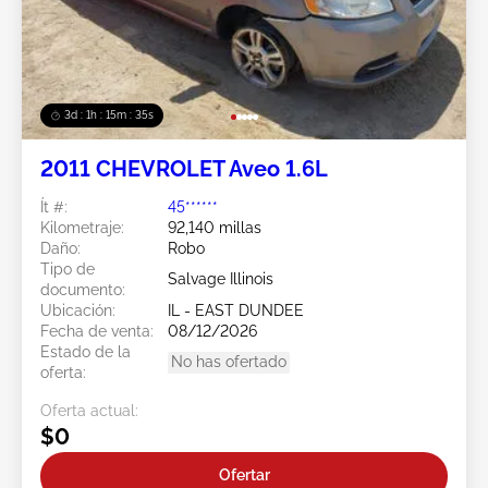
3d : 1h : 15m : 32s
2011 CHEVROLET Aveo 1.6L
Ít #:
45******
Kilometraje:
92,140 millas
Daño:
Robo
Tipo de
Salvage Illinois
documento:
Ubicación:
IL - EAST DUNDEE
Fecha de venta:
08/12/2026
Estado de la
No has ofertado
oferta:
Oferta actual:
$0
Ofertar