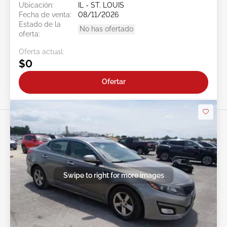
Ubicación:
IL - ST. LOUIS
Fecha de venta:
08/11/2026
Estado de la
No has ofertado
oferta:
Oferta actual:
$0
Ofertar
Swipe to right for more images