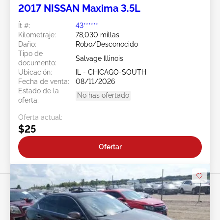
2017 NISSAN Maxima 3.5L
Ít #:
43******
Kilometraje:
78,030 millas
Daño:
Robo/Desconocido
Tipo de
Salvage Illinois
documento:
Ubicación:
IL - CHICAGO-SOUTH
Fecha de venta:
08/11/2026
Estado de la
No has ofertado
oferta:
Oferta actual:
$25
Ofertar