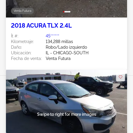
Venta Futura
2018 ACURA TLX 2.4L
Ít #:
45******
Kilometraje:
134,288 millas
Daño:
Robo/Lado izquierdo
Ubicación:
IL - CHICAGO-SOUTH
Fecha de venta:
Venta Futura
Swipe to right for more images