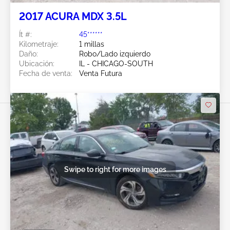
2017 ACURA MDX 3.5L
Ít #:
45******
Kilometraje:
1 millas
Daño:
Robo/Lado izquierdo
Ubicación:
IL - CHICAGO-SOUTH
Fecha de venta:
Venta Futura
Swipe to right for more images