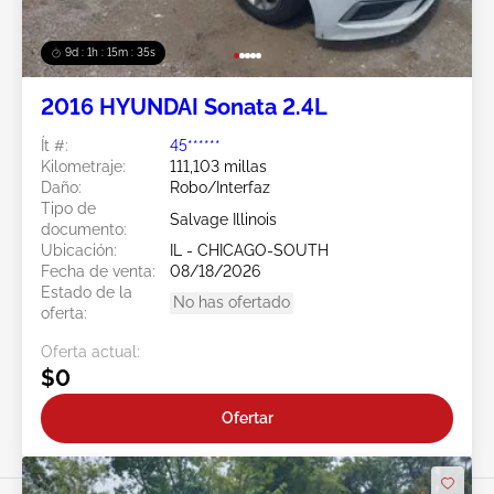
9d : 1h : 15m : 32s
2016 HYUNDAI Sonata 2.4L
Ít #:
45******
Kilometraje:
111,103 millas
Daño:
Robo/Interfaz
Tipo de
Salvage Illinois
documento:
Ubicación:
IL - CHICAGO-SOUTH
Fecha de venta:
08/18/2026
Estado de la
No has ofertado
oferta:
Oferta actual:
$0
Ofertar