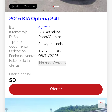
2d : 1h : 15m : 32s
2015 KIA Optima 2.4L
Ít #:
45******
Kilometraje:
178,148 millas
Daño:
Robo/Granizo
Tipo de
Salvage Illinois
documento:
Ubicación:
IL - ST. LOUIS
Fecha de venta:
08/11/2026
Estado de la
No has ofertado
oferta:
Oferta actual:
$0
Ofertar