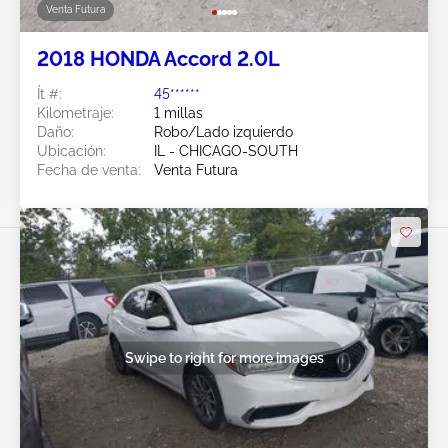
Venta Futura
2018 HONDA Accord 2.0L
Ít #:
45******
Kilometraje:
1 millas
Daño:
Robo/Lado izquierdo
Ubicación:
IL - CHICAGO-SOUTH
Fecha de venta:
Venta Futura
Swipe to right for more images