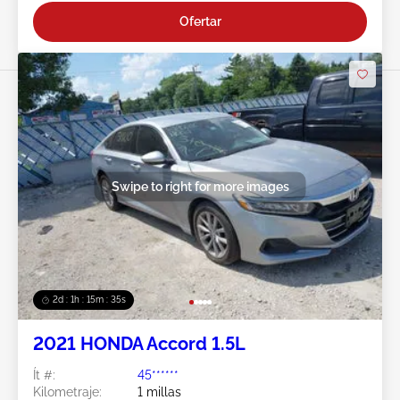
Ofertar
Swipe to right for more images
2d : 1h : 15m : 32s
2021 HONDA Accord 1.5L
Ít #:
45******
Kilometraje:
1 millas