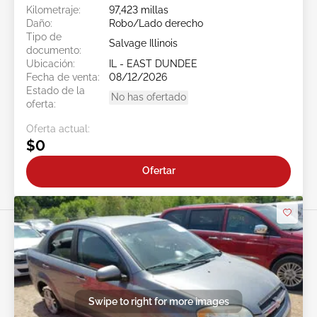
Kilometraje:
97,423 millas
Daño:
Robo/Lado derecho
Tipo de
Salvage Illinois
documento:
Ubicación:
IL - EAST DUNDEE
Fecha de venta:
08/12/2026
Estado de la
No has ofertado
oferta:
Oferta actual:
$0
Ofertar
Swipe to right for more images