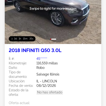
Swipe to right for more images
3d : 1h : 15m : 32s
2018 INFINITI Q50 3.0L
Ít #:
45******
Kilometraje:
116,559 millas
Daño:
Robo
Tipo de
Salvage Illinois
documento:
Ubicación:
IL - LINCOLN
Fecha de venta:
08/12/2026
Estado de la
No has ofertado
oferta:
Oferta actual: