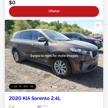
$0
Ofertar
Swipe to right for more images
3d : 1h : 15m : 32s
2020 KIA Sorento 2.4L
Ít #:
45******