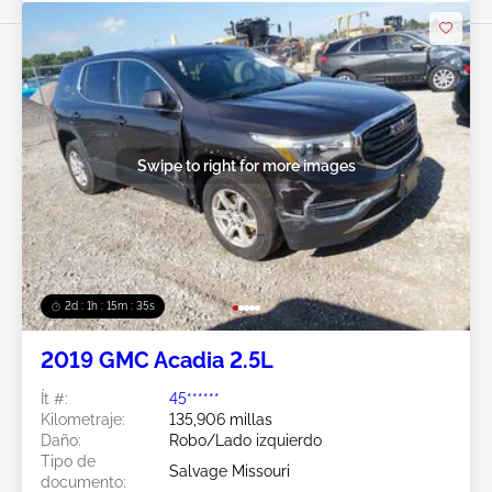
Swipe to right for more images
2d : 1h : 15m : 32s
2019 GMC Acadia 2.5L
Ít #:
45******
Kilometraje:
135,906 millas
Daño:
Robo/Lado izquierdo
Tipo de
Salvage Missouri
documento: