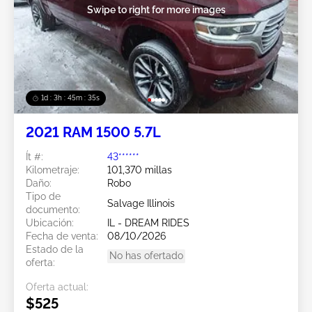
Swipe to right for more images
1d : 3h : 45m : 32s
2021 RAM 1500 5.7L
Ít #:
43******
Kilometraje:
101,370 millas
Daño:
Robo
Tipo de
Salvage Illinois
documento:
Ubicación:
IL - DREAM RIDES
Fecha de venta:
08/10/2026
Estado de la
No has ofertado
oferta:
Oferta actual:
$525