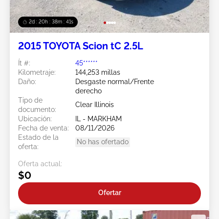
2d : 20h : 38m : 38s
2015 TOYOTA Scion tC 2.5L
Ít #:
45******
Kilometraje:
144,253 millas
Daño:
Desgaste normal/Frente
derecho
Tipo de
Clear Illinois
documento:
Ubicación:
IL - MARKHAM
Fecha de venta:
08/11/2026
Estado de la
No has ofertado
oferta:
Oferta actual:
$0
Ofertar