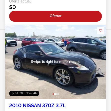
Oferta actual:
$0
Ofertar
Swipe to right for more images
2d : 20h : 38m : 38s
2010 NISSAN 370Z 3.7L