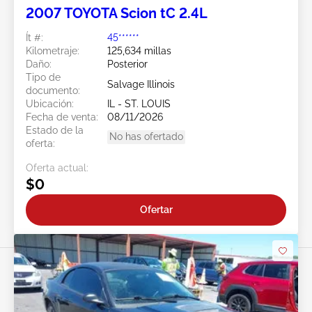
2007 TOYOTA Scion tC 2.4L
Ít #:
45******
Kilometraje:
125,634 millas
Daño:
Posterior
Tipo de
Salvage Illinois
documento:
Ubicación:
IL - ST. LOUIS
Fecha de venta:
08/11/2026
Estado de la
No has ofertado
oferta:
Oferta actual:
$0
Ofertar