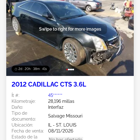
Swipe to right for more images
2d : 20h : 38m : 38s
2012 CADILLAC CTS 3.6L
Ít #:
45******
Kilometraje:
28,196 millas
Daño:
Interfaz
Tipo de
Salvage Missouri
documento:
Ubicación:
IL - ST. LOUIS
Fecha de venta:
08/11/2026
Estado de la
No has ofertado