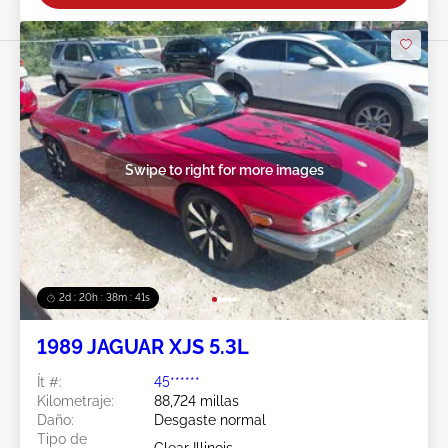
Swipe to right for more images
2d : 20h : 38m : 38s
1989 JAGUAR XJS 5.3L
Ít #:
45******
Kilometraje:
88,724 millas
Daño:
Desgaste normal
Tipo de