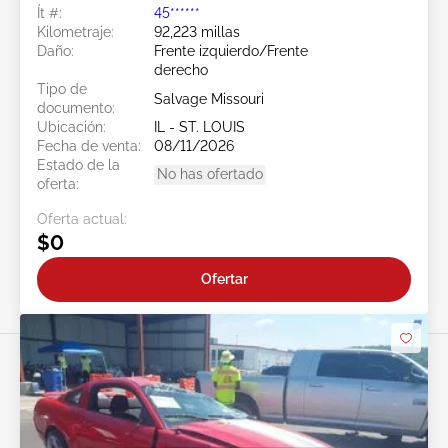
Ít #:
45******
Kilometraje:
92,223 millas
Daño:
Frente izquierdo/Frente
derecho
Tipo de
Salvage Missouri
documento:
Ubicación:
IL - ST. LOUIS
Fecha de venta:
08/11/2026
Estado de la
No has ofertado
oferta:
Oferta actual:
$0
Ofertar