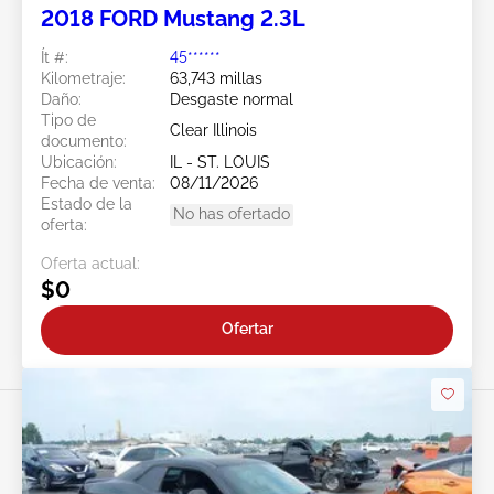
2018 FORD Mustang 2.3L
Ít #:
45******
Kilometraje:
63,743 millas
Daño:
Desgaste normal
Tipo de
Clear Illinois
documento:
Ubicación:
IL - ST. LOUIS
Fecha de venta:
08/11/2026
Estado de la
No has ofertado
oferta:
Oferta actual:
$0
Ofertar