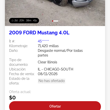
2d : 20h : 38m : 38s
2009 FORD Mustang 4.0L
Ít #:
45******
Kilometraje:
71,420 millas
Daño:
Desgaste normal/Por todas
partes
Tipo de
Clear Illinois
documento:
Ubicación:
IL - CHICAGO-SOUTH
Fecha de venta:
08/11/2026
Estado de la
No has ofertado
oferta:
Oferta actual:
$0
Ofertar