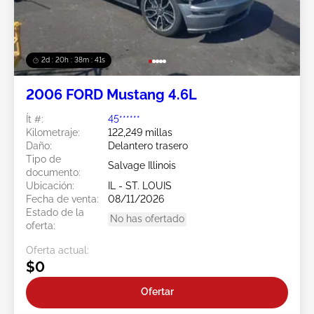
2d : 20h : 38m : 38s
2006 FORD Mustang 4.6L
Ít #:
45******
Kilometraje:
122,249 millas
Daño:
Delantero trasero
Tipo de
Salvage Illinois
documento:
Ubicación:
IL - ST. LOUIS
Fecha de venta:
08/11/2026
Estado de la
No has ofertado
oferta:
Oferta actual:
$0
Ofertar