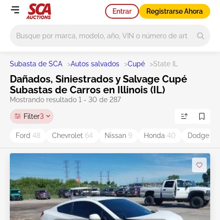
Entrar
Registrarse Ahora
Main search
Subasta de SCA
>
Autos salvados
>
Cupé
>
State IL
Dañados, Siniestrados y Salvage Cupé
Subastas de Carros en Illinois (IL)
Mostrando resultado 1 - 30 de 287
Filter
3
Ford
48
Chevrolet
64
Nissan
9
Honda
40
Dodge
41