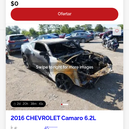
$0
Ofertar
Swipe to right for more images
2d : 20h : 38m : 38s
2016 CHEVROLET Camaro 6.2L
Ít #:
45******