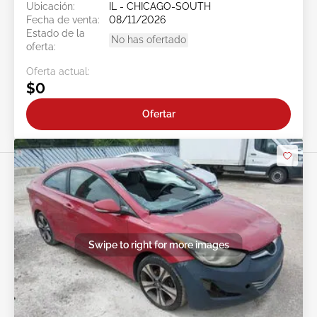
Ubicación:
IL - CHICAGO-SOUTH
Fecha de venta:
08/11/2026
Estado de la
No has ofertado
oferta:
Oferta actual:
$0
Ofertar
Swipe to right for more images