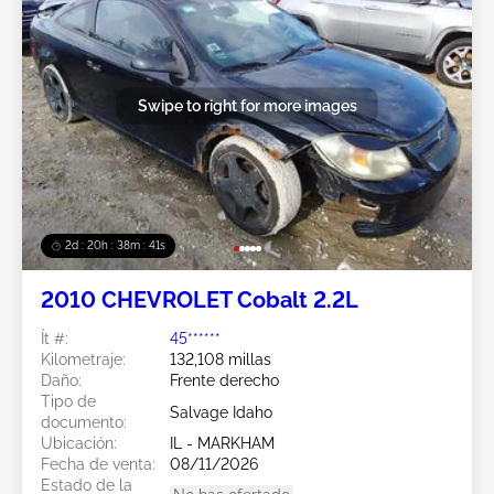
Swipe to right for more images
2d : 20h : 38m : 38s
2010 CHEVROLET Cobalt 2.2L
Ít #:
45******
Kilometraje:
132,108 millas
Daño:
Frente derecho
Tipo de
Salvage Idaho
documento:
Ubicación:
IL - MARKHAM
Fecha de venta:
08/11/2026
Estado de la