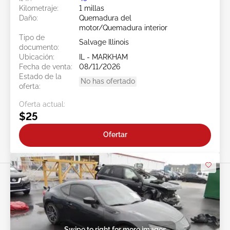
Kilometraje:
1 millas
Daño:
Quemadura del
motor/Quemadura interior
Tipo de
Salvage Illinois
documento:
Ubicación:
IL - MARKHAM
Fecha de venta:
08/11/2026
Estado de la
No has ofertado
oferta:
Oferta actual:
$25
Ofertar
Swipe to right for more images