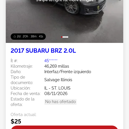
2d : 20h : 38m : 38s
2017 SUBARU BRZ 2.0L
Ít #:
45******
Kilometraje:
46,269 millas
Daño:
Interfaz/Frente izquierdo
Tipo de
Salvage Illinois
documento:
Ubicación:
IL - ST. LOUIS
Fecha de venta:
08/11/2026
Estado de la
No has ofertado
oferta:
Oferta actual:
$25