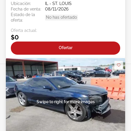
Ubicación:
IL - ST. LOUIS
Fecha de venta:
08/11/2026
Estado de la
No has ofertado
oferta:
Oferta actual:
$0
Ofertar
Swipe to right for more images