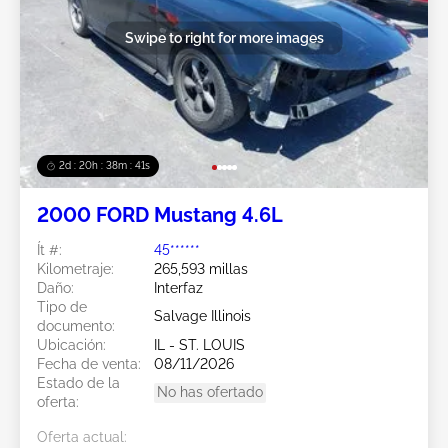
Swipe to right for more images
2d : 20h : 38m : 38s
2000 FORD Mustang 4.6L
Ít #:
45******
Kilometraje:
265,593 millas
Daño:
Interfaz
Tipo de
Salvage Illinois
documento:
Ubicación:
IL - ST. LOUIS
Fecha de venta:
08/11/2026
Estado de la
No has ofertado
oferta:
Oferta actual: