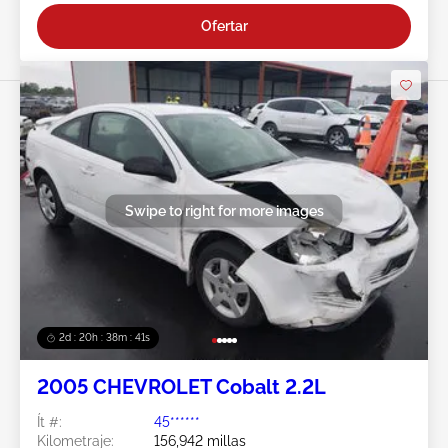
Ofertar
Swipe to right for more images
2d : 20h : 38m : 38s
2005 CHEVROLET Cobalt 2.2L
Ít #:
45******
Kilometraje:
156,942 millas