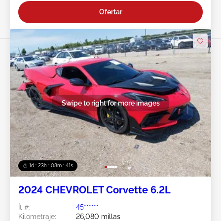
Ofertar
Swipe to right for more images
1d : 23h : 08m : 38s
2024 CHEVROLET Corvette 6.2L
Ít #:
45******
Kilometraje:
26,080 millas