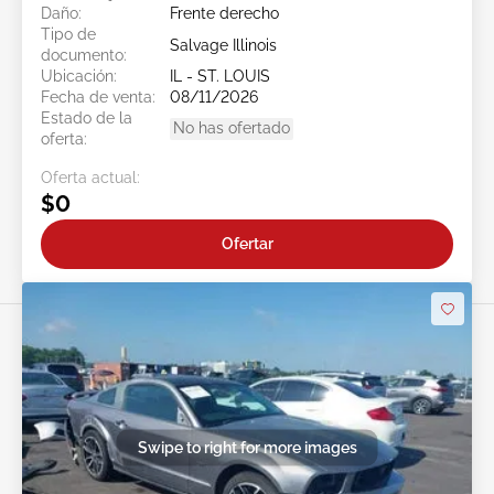
Daño:
Frente derecho
Tipo de
Salvage Illinois
documento:
Ubicación:
IL - ST. LOUIS
Fecha de venta:
08/11/2026
Estado de la
No has ofertado
oferta:
Oferta actual:
$0
Ofertar
Swipe to right for more images