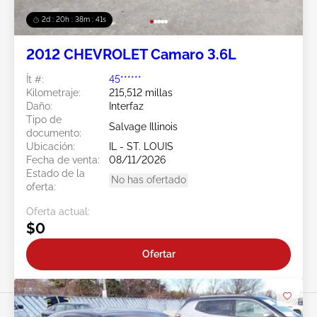
2d : 20h : 38m : 38s
2012 CHEVROLET Camaro 3.6L
Ít #:
45******
Kilometraje:
215,512 millas
Daño:
Interfaz
Tipo de
Salvage Illinois
documento:
Ubicación:
IL - ST. LOUIS
Fecha de venta:
08/11/2026
Estado de la
No has ofertado
oferta:
Oferta actual:
$0
Ofertar