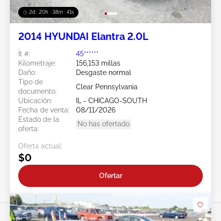
2d : 20h : 38m : 38s
2014 HYUNDAI Elantra 2.0L
Ít #:
45******
Kilometraje:
156,153 millas
Daño:
Desgaste normal
Tipo de
Clear Pennsylvania
documento:
Ubicación:
IL - CHICAGO-SOUTH
Fecha de venta:
08/11/2026
Estado de la
No has ofertado
oferta:
Oferta actual:
$0
Ofertar