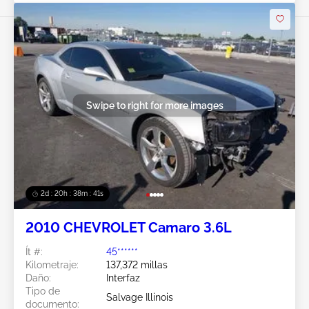
Swipe to right for more images
2d : 20h : 38m : 38s
2010 CHEVROLET Camaro 3.6L
Ít #:
45******
Kilometraje:
137,372 millas
Daño:
Interfaz
Tipo de
Salvage Illinois
documento: