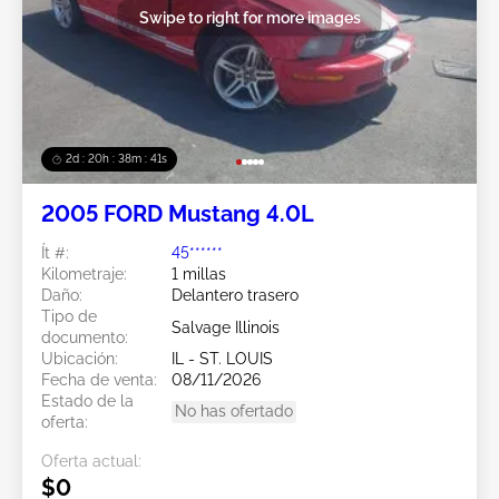
Swipe to right for more images
2d : 20h : 38m : 38s
2005 FORD Mustang 4.0L
Ít #:
45******
Kilometraje:
1 millas
Daño:
Delantero trasero
Tipo de
Salvage Illinois
documento:
Ubicación:
IL - ST. LOUIS
Fecha de venta:
08/11/2026
Estado de la
No has ofertado
oferta:
Oferta actual:
$0