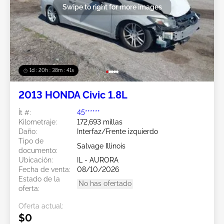
Swipe to right for more images
1d : 20h : 38m : 38s
2013 HONDA Civic 1.8L
Ít #:
45******
Kilometraje:
172,693 millas
Daño:
Interfaz/Frente izquierdo
Tipo de
Salvage Illinois
documento:
Ubicación:
IL - AURORA
Fecha de venta:
08/10/2026
Estado de la
No has ofertado
oferta:
Oferta actual:
$0