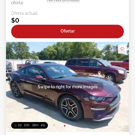
oferta:
Oferta actual:
$0
Ofertar
Swipe to right for more images
2d : 20h : 38m : 38s