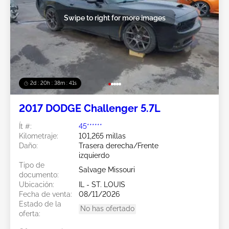
Swipe to right for more images
2d : 20h : 38m : 38s
2017 DODGE Challenger 5.7L
Ít #:
45******
Kilometraje:
101,265 millas
Daño:
Trasera derecha/Frente
izquierdo
Tipo de
Salvage Missouri
documento:
Ubicación:
IL - ST. LOUIS
Fecha de venta:
08/11/2026
Estado de la
No has ofertado
oferta: