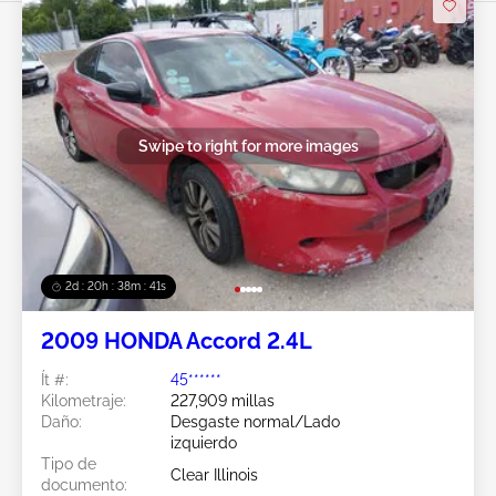
Swipe to right for more images
2d : 20h : 38m : 38s
2009 HONDA Accord 2.4L
Ít #:
45******
Kilometraje:
227,909 millas
Daño:
Desgaste normal/Lado
izquierdo
Tipo de
Clear Illinois
documento: