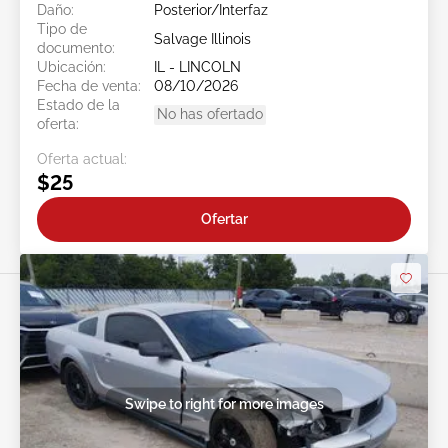
Daño:
Posterior/Interfaz
Tipo de
Salvage Illinois
documento:
Ubicación:
IL - LINCOLN
Fecha de venta:
08/10/2026
Estado de la
No has ofertado
oferta:
Oferta actual:
$25
Ofertar
Swipe to right for more images