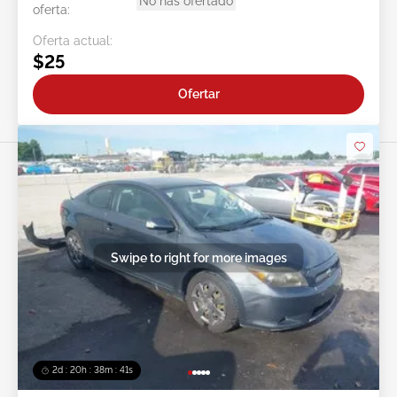
No has ofertado
oferta:
Oferta actual:
$25
Ofertar
Swipe to right for more images
2d : 20h : 38m : 38s