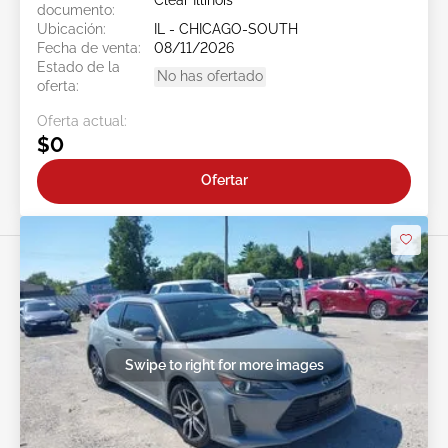
Clear Illinois
documento:
Ubicación:
IL - CHICAGO-SOUTH
Fecha de venta:
08/11/2026
Estado de la
No has ofertado
oferta:
Oferta actual:
$0
Ofertar
Swipe to right for more images