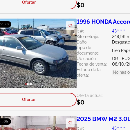
Ofertar
$0
1996 HONDA Accor
m : 56s
Ít #:
43******
Kilometraje:
248,191 m
Daño:
Desgaste
Tipo de
Lien Pap
documento:
Ubicación:
OR - EU
Fecha de venta:
08/10/2
Estado de la
No has o
oferta:
Oferta actual:
Ofertar
$0
2025 BMW M2 3.0
m : 56s
Ít #:
45******