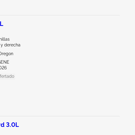
0L
illas
 y derecha
Oregon
GENE
026
fertado
d 3.0L