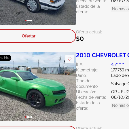
Fecha de venta:
08/10/2
Estado de la
No has o
oferta:
Oferta actual:
Ofertar
$0
2010 CHEVROLET C
m : 56s
Ít #:
45******
Kilometraje:
177,759 m
Daño:
Lado der
Tipo de
Salvage 
documento:
Ubicación:
OR - EU
Fecha de venta:
08/10/2
Estado de la
No has o
oferta:
Oferta actual: