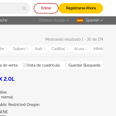
Entrar
Registrarse Ahora
oche
Obtener Ayuda
Spanish
selected
Mostrando resultado 1 - 30 de 174
ler
1
Subaru
5
Audi
3
Cadillac
1
Acura
6
Infiniti
2
M
a de venta
Vista de cuadrícula
Guardar Búsqueda
X 2.0L
illas
 normal
ublic Restricted Oregon
GENE