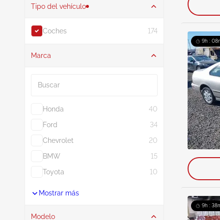
Tipo del vehículo
Coches
174
9h : 08
Marca
Buscar
Honda
40
Ford
34
Chevrolet
20
BMW
15
Toyota
10
Mostrar más
9h : 38
Modelo