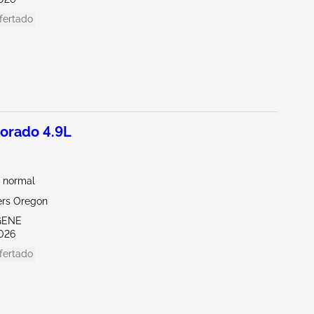
fertado
orado 4.9L
 normal
ers Oregon
GENE
026
fertado