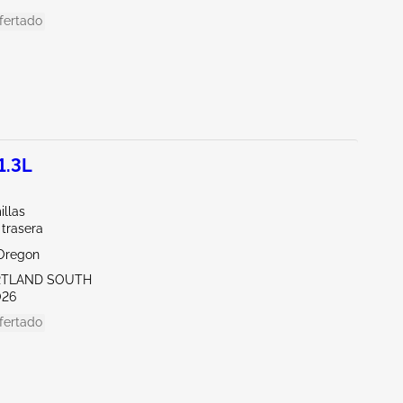
fertado
1.3L
illas
 trasera
Oregon
RTLAND SOUTH
026
fertado