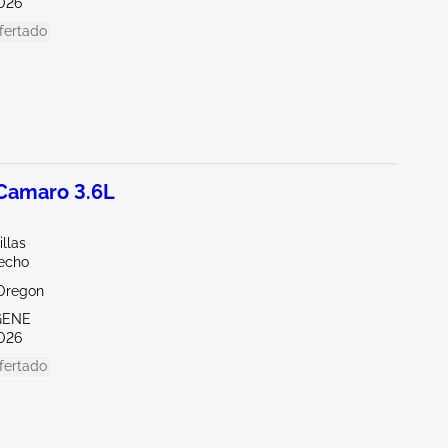
026
fertado
amaro 3.6L
illas
echo
Oregon
GENE
026
fertado