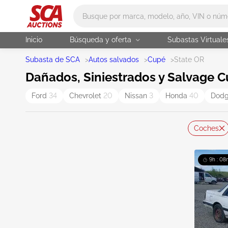
Main search
Inicio
Búsqueda y oferta
Subastas Virtuale
Subasta de SCA
>
Autos salvados
>
Cupé
>
State OR
Dañados, Siniestrados y Salvage 
Ford
34
Chevrolet
20
Nissan
3
Honda
40
Dod
Coches
9h : 08