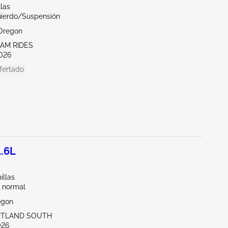
llas
uierdo/Suspensión
Oregon
EAM RIDES
026
fertado
1.6L
illas
 normal
egon
RTLAND SOUTH
026