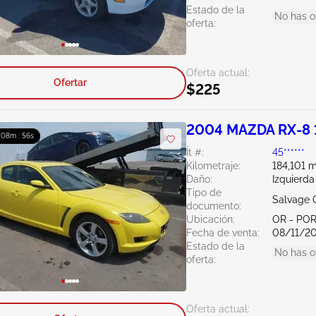
Estado de la
No has o
oferta:
Oferta actual:
Ofertar
$225
2004 MAZDA RX-8 
: 08m : 56s
Ít #:
45******
Kilometraje:
184,101 m
Daño:
Izquierda
Tipo de
Salvage 
documento:
Ubicación:
OR - PO
Fecha de venta:
08/11/2
Estado de la
No has o
oferta:
Oferta actual: