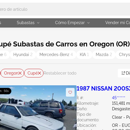
s
Subastas
Cómo Empezar
Vender mi C
Cupé Subastas de Carros en Oregon (OR)
ge
6
Hyundai
2
Mercedes-Benz
4
KIA
1
Mazda
2
Chrys
Oregon
Cupé
Dí
Restablecer todo
1987 NISSAN 200S
m : 56s
Ít #:
45******
Kilometraje:
151,481 m
Daño:
Desgaste
Tipo de
Clear - P
documento:
Ubicación:
OR - EU