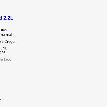
d 2.2L
illas
 normal
ers Oregon
GENE
026
fertado
L