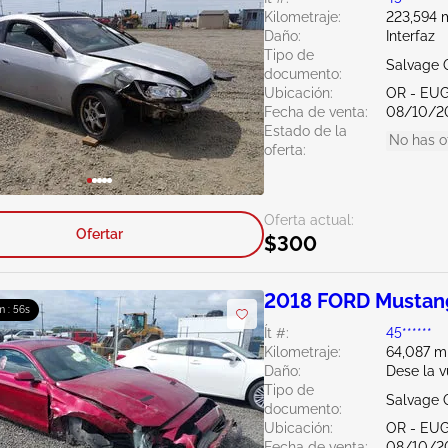
Kilometraje:
223,594 m
Daño:
Interfaz
Tipo de
Salvage 
documento:
Ubicación:
OR - EU
Fecha de venta:
08/10/2
Estado de la
No has o
oferta:
Oferta actual:
Ofertar
$300
2018 FORD Mustan
m : 56s
Ít #:
45******
Kilometraje:
64,087 mi
Daño:
Dese la 
Tipo de
Salvage 
documento:
Ubicación:
OR - EU
Fecha de venta:
08/10/2