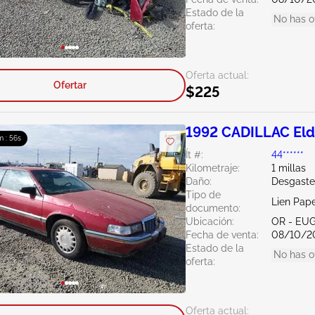
Estado de la
No has o
oferta:
Oferta actual:
Ofertar
$225
1992 CADILLAC Eld
m : 56s
Ít #:
44******
Kilometraje:
1 millas
Daño:
Desgaste
Tipo de
Lien Pap
documento:
Ubicación:
OR - EU
Fecha de venta:
08/10/2
Estado de la
No has o
oferta:
Oferta actual: