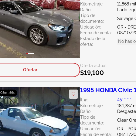
Kilometraje:
11,868 mi
Daño:
Lado izq
Tipo de
Salvage 
documento:
Ubicación:
OR - DR
Fecha de venta:
08/10/2
Estado de la
No has o
oferta:
Oferta actual:
Ofertar
$19,100
1995 HONDA Civic 
: 08m : 56s
Ít #:
45******
Kilometraje:
184,287 m
Daño:
Desgaste
Tipo de
Clear Or
documento:
Ubicación:
OR - PO
Fecha de venta:
08/11/2