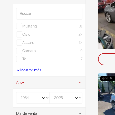
Buscar
Mustang
31
Civic
27
Accord
12
Camaro
9
Tc
7
Mostrar más
1d : 9h 
Año
De
A
Día de venta