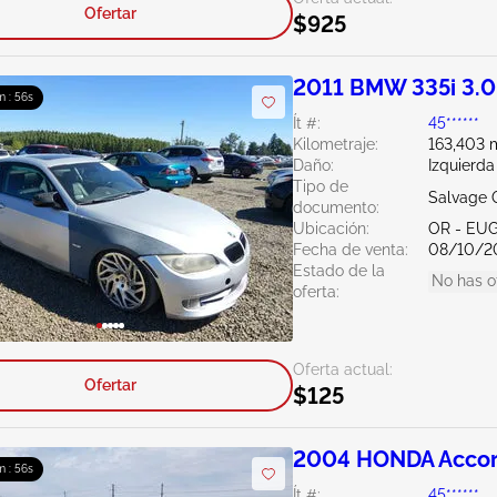
Ofertar
$925
2011 BMW 335i 3.
m : 56s
Ít #:
45******
Kilometraje:
163,403 m
Daño:
Izquierda
Tipo de
Salvage 
documento:
Ubicación:
OR - EU
Fecha de venta:
08/10/2
Estado de la
No has o
oferta:
Oferta actual:
Ofertar
$125
2004 HONDA Accor
m : 56s
Ít #:
45******