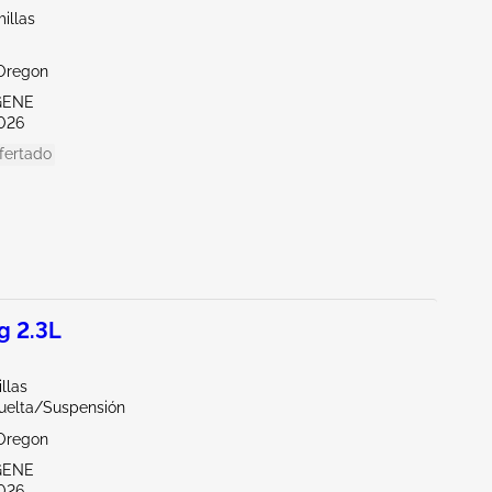
illas
Oregon
GENE
026
fertado
g 2.3L
llas
vuelta/Suspensión
Oregon
GENE
026