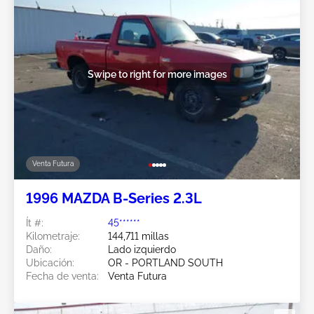
Swipe to right for more images
Venta Futura
1996 MAZDA B-Series 2.3L
Ít #:
45******
Kilometraje:
144,711 millas
Daño:
Lado izquierdo
Ubicación:
OR - PORTLAND SOUTH
Fecha de venta:
Venta Futura