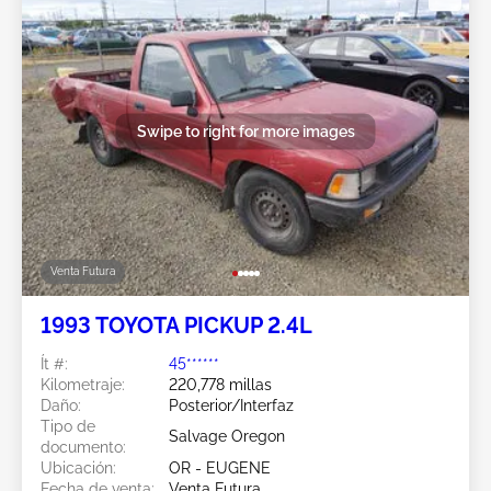
Swipe to right for more images
Venta Futura
1993 TOYOTA PICKUP 2.4L
Ít #:
45******
Kilometraje:
220,778 millas
Daño:
Posterior/Interfaz
Tipo de
Salvage Oregon
documento:
Ubicación:
OR - EUGENE
Fecha de venta:
Venta Futura