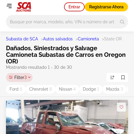
Entrar
Registrarse Ahora
Main search
Subasta de SCA
>
Autos salvados
>
Camioneta
>
State OR
Dañados, Siniestrados y Salvage
Camioneta Subastas de Carros en Oregon
(OR)
Mostrando resultado 1 - 30 de 30
Filter
3
Ford
6
Chevrolet
8
Nissan
4
Dodge
1
Mazda
3
D