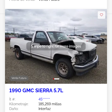
Swipe to right for more images
Venta Futura
1990 GMC SIERRA 5.7L
Ít #:
45******
Kilometraje:
185,269 millas
Daño:
Interfaz