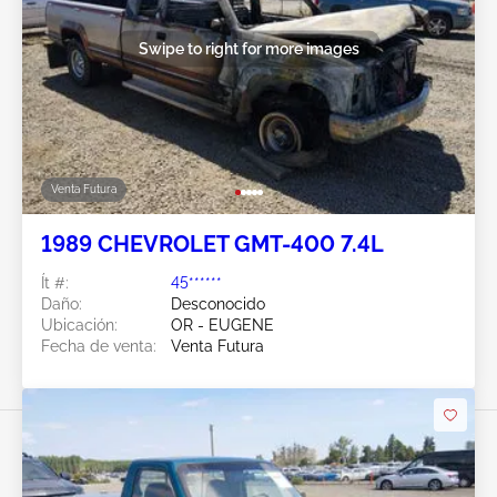
Swipe to right for more images
Venta Futura
1989 CHEVROLET GMT-400 7.4L
Ít #:
45******
Daño:
Desconocido
Ubicación:
OR - EUGENE
Fecha de venta:
Venta Futura