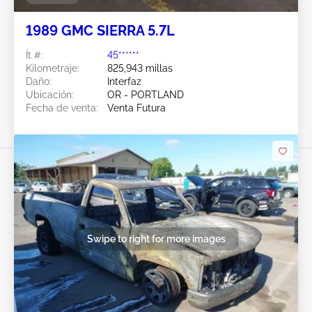
1989 GMC SIERRA 5.7L
Ít #:
45******
Kilometraje:
825,943 millas
Daño:
Interfaz
Ubicación:
OR - PORTLAND
Fecha de venta:
Venta Futura
Swipe to right for more images