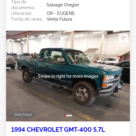
Tipo de
Salvage Oregon
documento:
Ubicación:
OR - EUGENE
Fecha de venta:
Venta Futura
Swipe to right for more images
Venta Futura
1994 CHEVROLET GMT-400 5.7L