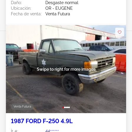
Daño:
Desgaste normal
Ubicación:
OR - EUGENE
Fecha de venta:
Venta Futura
Swipe to right for more images
Venta Futura
1987 FORD F-250 4.9L
Ít #:
44******