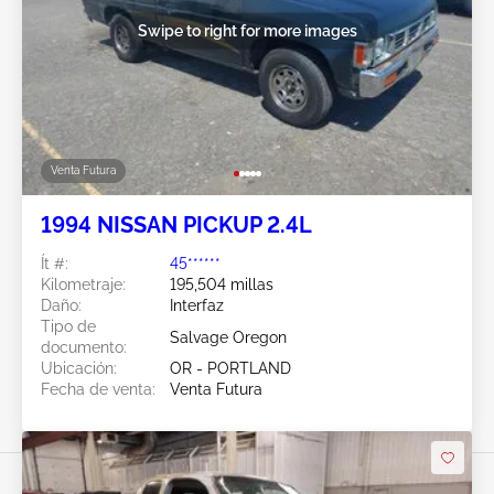
Swipe to right for more images
Venta Futura
1994 NISSAN PICKUP 2.4L
Ít #:
45******
Kilometraje:
195,504 millas
Daño:
Interfaz
Tipo de
Salvage Oregon
documento:
Ubicación:
OR - PORTLAND
Fecha de venta:
Venta Futura