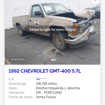
Swipe to right for more images
Venta Futura
1992 CHEVROLET GMT-400 5.7L
Ít #:
44******
Kilometraje:
195,718 millas
Daño:
Interfaz/Izquierda y derecha
Ubicación:
OR - PORTLAND
Fecha de venta:
Venta Futura