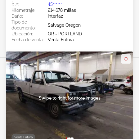
Ít #:
45******
Kilometraje:
214,678 millas
Daño:
Interfaz
Tipo de
Salvage Oregon
documento:
Ubicación:
OR - PORTLAND
Fecha de venta:
Venta Futura
Swipe to right for more images
Venta Futura