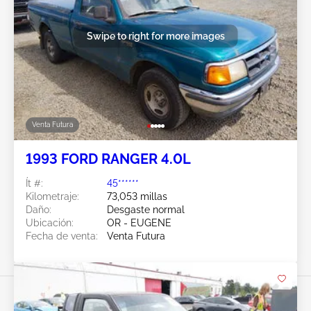
Swipe to right for more images
Venta Futura
1993 FORD RANGER 4.0L
Ít #:
45******
Kilometraje:
73,053 millas
Daño:
Desgaste normal
Ubicación:
OR - EUGENE
Fecha de venta:
Venta Futura