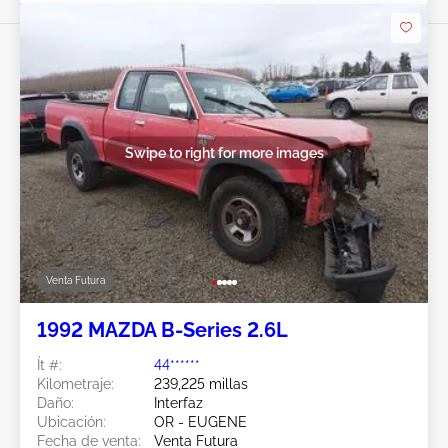
Swipe to right for more images
Venta Futura
1992 MAZDA B-Series 2.6L
Ít #:
44******
Kilometraje:
239,225 millas
Daño:
Interfaz
Ubicación:
OR - EUGENE
Fecha de venta:
Venta Futura