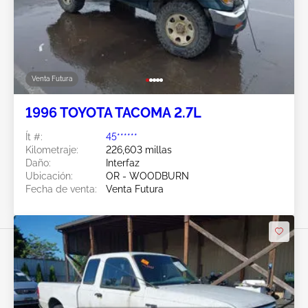
Venta Futura
1996 TOYOTA TACOMA 2.7L
Ít #:
45******
Kilometraje:
226,603 millas
Daño:
Interfaz
Ubicación:
OR - WOODBURN
Fecha de venta:
Venta Futura