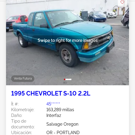
Swipe to right for more images
Venta Futura
1995 CHEVROLET S-10 2.2L
Ít #:
45******
Kilometraje:
163,289 millas
Daño:
Interfaz
Tipo de
Salvage Oregon
documento:
Ubicación:
OR - PORTLAND