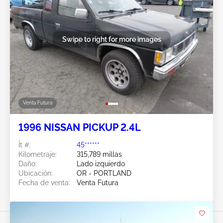
Swipe to right for more images
Venta Futura
1996 NISSAN PICKUP 2.4L
Ít #:
45******
Kilometraje:
315,789 millas
Daño:
Lado izquierdo
Ubicación:
OR - PORTLAND
Fecha de venta:
Venta Futura