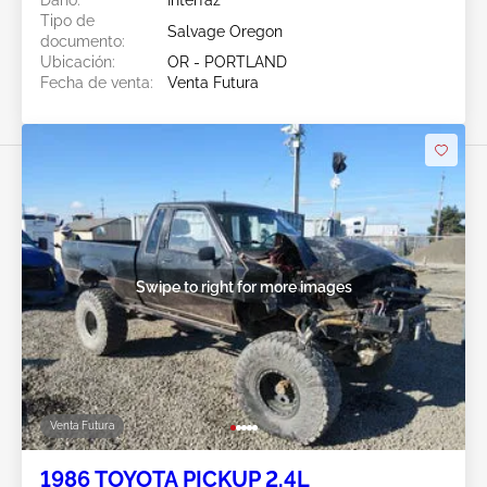
Daño:
Interfaz
Tipo de
Salvage Oregon
documento:
Ubicación:
OR - PORTLAND
Fecha de venta:
Venta Futura
Swipe to right for more images
Venta Futura
1986 TOYOTA PICKUP 2.4L