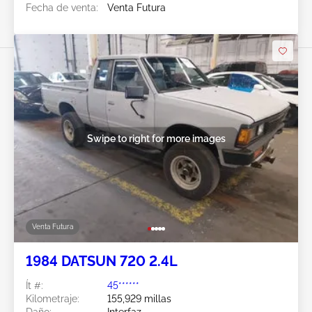
Fecha de venta:
Venta Futura
Swipe to right for more images
Venta Futura
1984 DATSUN 720 2.4L
Ít #:
45******
Kilometraje:
155,929 millas