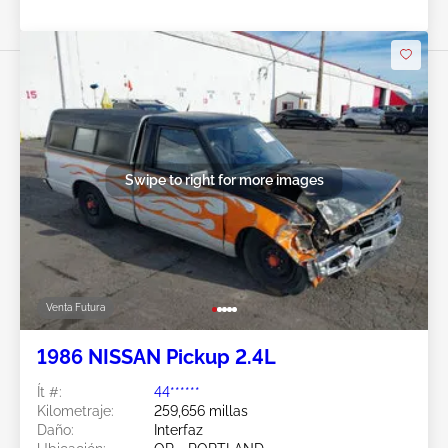
Swipe to right for more images
Venta Futura
1986 NISSAN Pickup 2.4L
Ít #:
44******
Kilometraje:
259,656 millas
Daño:
Interfaz