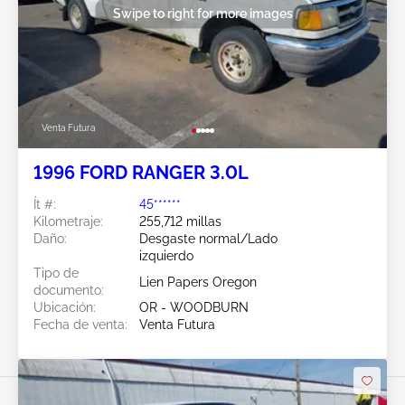
Swipe to right for more images
Venta Futura
1996 FORD RANGER 3.0L
Ít #:
45******
Kilometraje:
255,712 millas
Daño:
Desgaste normal/Lado
izquierdo
Tipo de
Lien Papers Oregon
documento:
Ubicación:
OR - WOODBURN
Fecha de venta:
Venta Futura