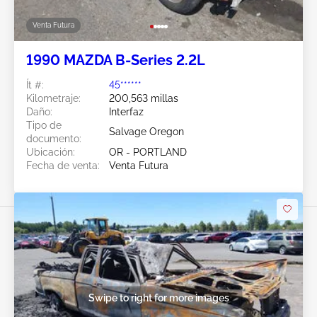
Venta Futura
1990 MAZDA B-Series 2.2L
Ít #:
45******
Kilometraje:
200,563 millas
Daño:
Interfaz
Tipo de
Salvage Oregon
documento:
Ubicación:
OR - PORTLAND
Fecha de venta:
Venta Futura
Swipe to right for more images