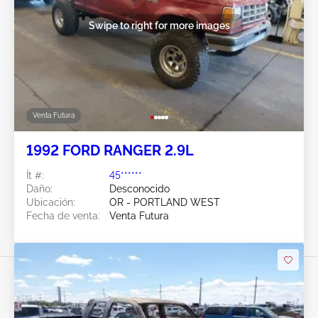
Swipe to right for more images
Venta Futura
1992 FORD RANGER 2.9L
Ít #:
45******
Daño:
Desconocido
Ubicación:
OR - PORTLAND WEST
Fecha de venta:
Venta Futura