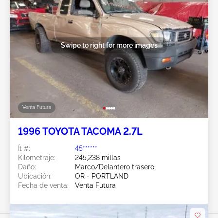
Swipe to right for more images
Venta Futura
1996 TOYOTA TACOMA 2.7L
Ít #:
45******
Kilometraje:
245,238 millas
Daño:
Marco/Delantero trasero
Ubicación:
OR - PORTLAND
Fecha de venta:
Venta Futura