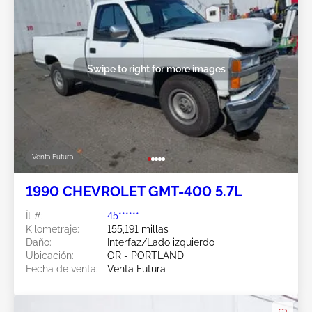
Swipe to right for more images
Venta Futura
1990 CHEVROLET GMT-400 5.7L
Ít #:
45******
Kilometraje:
155,191 millas
Daño:
Interfaz/Lado izquierdo
Ubicación:
OR - PORTLAND
Fecha de venta:
Venta Futura