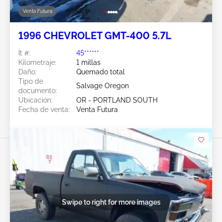
Venta Futura
1996 CHEVROLET GMT-400 5.7L
Ít #:
45******
Kilometraje:
1 millas
Daño:
Quemado total
Tipo de
Salvage Oregon
documento:
Ubicación:
OR - PORTLAND SOUTH
Fecha de venta:
Venta Futura
Swipe to right for more images