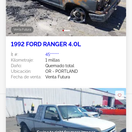
Venta Futura
1992 FORD RANGER 4.0L
Ít #:
45******
Kilometraje:
1 millas
Daño:
Quemado total
Ubicación:
OR - PORTLAND
Fecha de venta:
Venta Futura