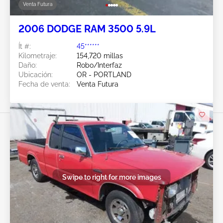
Venta Futura
2006 DODGE RAM 3500 5.9L
Ít #:
45******
Kilometraje:
154,720 millas
Daño:
Robo/Interfaz
Ubicación:
OR - PORTLAND
Fecha de venta:
Venta Futura
Swipe to right for more images