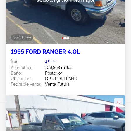
Swipe to right for more images
Venta Futura
1995 FORD RANGER 4.0L
Ít #:
45******
Kilometraje:
109,868 millas
Daño:
Posterior
Ubicación:
OR - PORTLAND
Fecha de venta:
Venta Futura