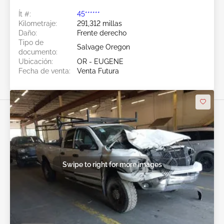
Ít #:
45******
Kilometraje:
291,312 millas
Daño:
Frente derecho
Tipo de
Salvage Oregon
documento:
Ubicación:
OR - EUGENE
Fecha de venta:
Venta Futura
Swipe to right for more images