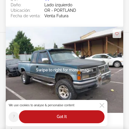
Daño:
Lado izquierdo
Ubicación:
OR - PORTLAND
Fecha de venta:
Venta Futura
Swipe to right for more images
We use cookies to analyse & personalise content
Venta Futura
?
Got It
1990 CHEVROLET GMT-400 5.7L