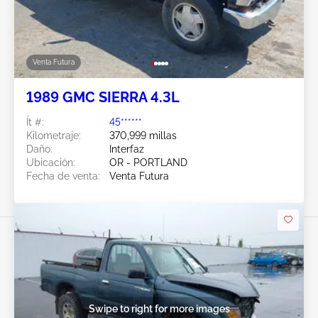
Venta Futura
1989 GMC SIERRA 4.3L
Ít #:
45******
Kilometraje:
370,999 millas
Daño:
Interfaz
Ubicación:
OR - PORTLAND
Fecha de venta:
Venta Futura
Swipe to right for more images