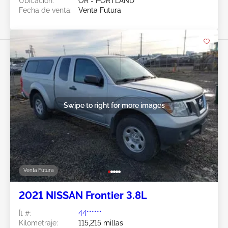
Ubicación:
OR - PORTLAND
Fecha de venta:
Venta Futura
Swipe to right for more images
Venta Futura
2021 NISSAN Frontier 3.8L
Ít #:
44******
Kilometraje:
115,215 millas