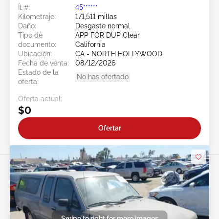
Ít #:
45******
Kilometraje:
171,511 millas
Daño:
Desgaste normal
Tipo de
APP FOR DUP Clear
documento:
California
Ubicación:
CA - NORTH HOLLYWOOD
Fecha de venta:
08/12/2026
Estado de la
No has ofertado
oferta:
Oferta actual:
$0
Ofertar
Swipe to right for more images