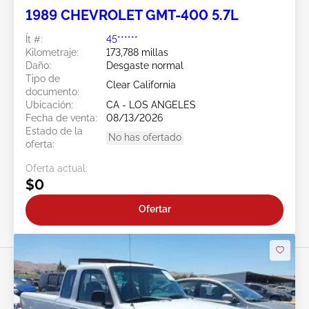
1989 CHEVROLET GMT-400 5.7L
Ít #:
45******
Kilometraje:
173,788 millas
Daño:
Desgaste normal
Tipo de
Clear California
documento:
Ubicación:
CA - LOS ANGELES
Fecha de venta:
08/13/2026
Estado de la
No has ofertado
oferta:
Oferta actual:
$0
Ofertar