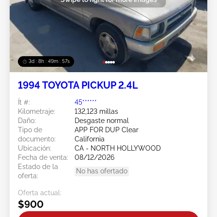
3d : 8h : 49m : 54s
1994 TOYOTA PICKUP 2.4L
Ít #:
45******
Kilometraje:
132,123 millas
Daño:
Desgaste normal
Tipo de
APP FOR DUP Clear
documento:
California
Ubicación:
CA - NORTH HOLLYWOOD
Fecha de venta:
08/12/2026
Estado de la
No has ofertado
oferta:
Oferta actual:
$900