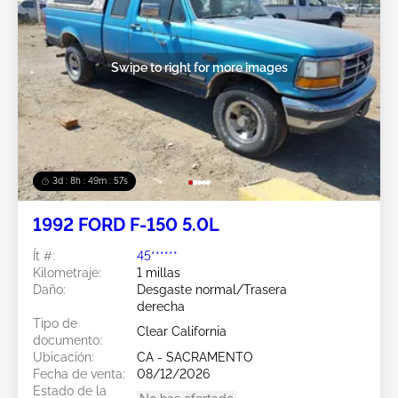
Swipe to right for more images
3d : 8h : 49m : 54s
1992 FORD F-150 5.0L
Ít #:
45******
Kilometraje:
1 millas
Daño:
Desgaste normal/Trasera
derecha
Tipo de
Clear California
documento:
Ubicación:
CA - SACRAMENTO
Fecha de venta:
08/12/2026
Estado de la