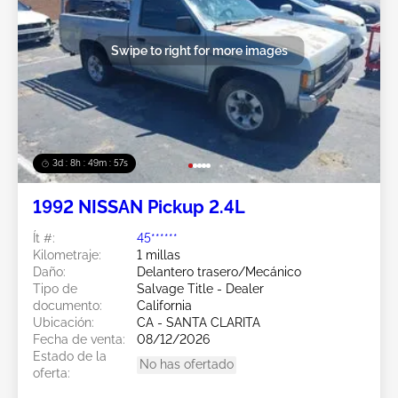
Swipe to right for more images
3d : 8h : 49m : 54s
1992 NISSAN Pickup 2.4L
Ít #:
45******
Kilometraje:
1 millas
Daño:
Delantero trasero/Mecánico
Tipo de
Salvage Title - Dealer
documento:
California
Ubicación:
CA - SANTA CLARITA
Fecha de venta:
08/12/2026
Estado de la
No has ofertado
oferta: