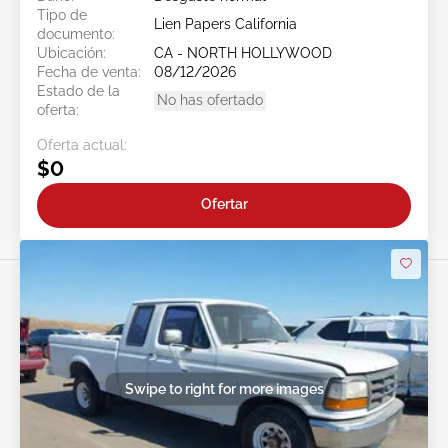
Tipo de
Lien Papers California
documento:
Ubicación:
CA - NORTH HOLLYWOOD
Fecha de venta:
08/12/2026
Estado de la
No has ofertado
oferta:
Oferta actual:
$0
Ofertar
Swipe to right for more images