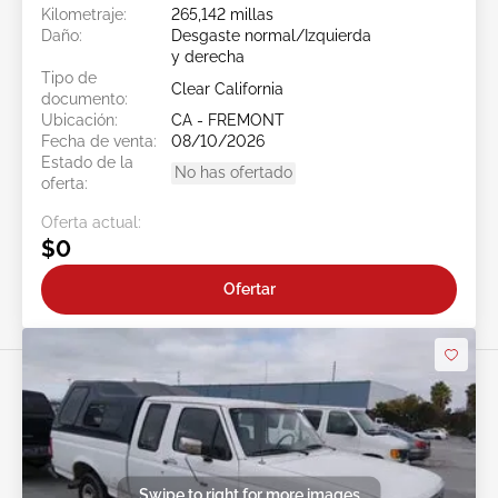
Kilometraje:
265,142 millas
Daño:
Desgaste normal/Izquierda
y derecha
Tipo de
Clear California
documento:
Ubicación:
CA - FREMONT
Fecha de venta:
08/10/2026
Estado de la
No has ofertado
oferta:
Oferta actual:
$0
Ofertar
Swipe to right for more images