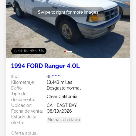
Swipe to right for more images
4d : 8h : 49m : 54s
1994 FORD Ranger 4.0L
Ít #:
45******
Kilometraje:
13,443 millas
Daño:
Desgaste normal
Tipo de
Clear California
documento:
Ubicación:
CA - EAST BAY
Fecha de venta:
08/13/2026
Estado de la
No has ofertado
oferta:
Oferta actual: