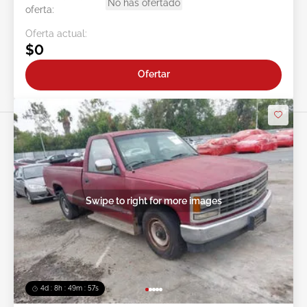
No has ofertado
oferta:
Oferta actual:
$0
Ofertar
Swipe to right for more images
4d : 8h : 49m : 54s