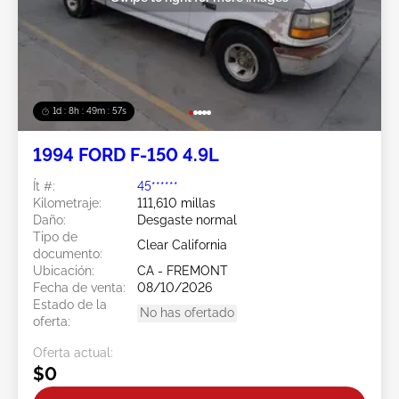
1d : 8h : 49m : 54s
1994 FORD F-150 4.9L
Ít #:
45******
Kilometraje:
111,610 millas
Daño:
Desgaste normal
Tipo de
Clear California
documento:
Ubicación:
CA - FREMONT
Fecha de venta:
08/10/2026
Estado de la
No has ofertado
oferta:
Oferta actual:
$0