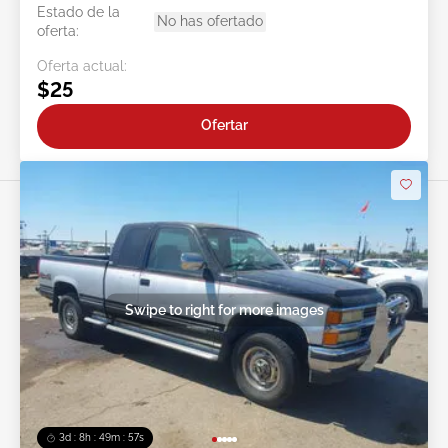
Estado de la
No has ofertado
oferta:
Oferta actual:
$25
Ofertar
Swipe to right for more images
3d : 8h : 49m : 54s