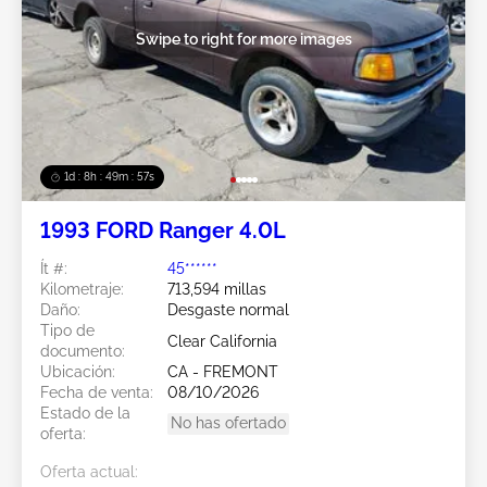
Swipe to right for more images
1d : 8h : 49m : 54s
1993 FORD Ranger 4.0L
Ít #:
45******
Kilometraje:
713,594 millas
Daño:
Desgaste normal
Tipo de
Clear California
documento:
Ubicación:
CA - FREMONT
Fecha de venta:
08/10/2026
Estado de la
No has ofertado
oferta:
Oferta actual: