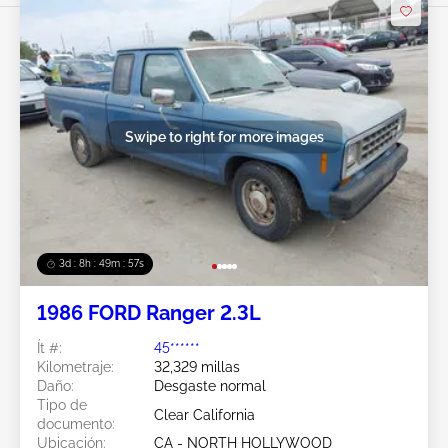
Swipe to right for more images
3d : 8h : 49m : 54s
1986 FORD Ranger 2.3L
Ít #:
45******
Kilometraje:
32,329 millas
Daño:
Desgaste normal
Tipo de
Clear California
documento:
Ubicación:
CA - NORTH HOLLYWOOD