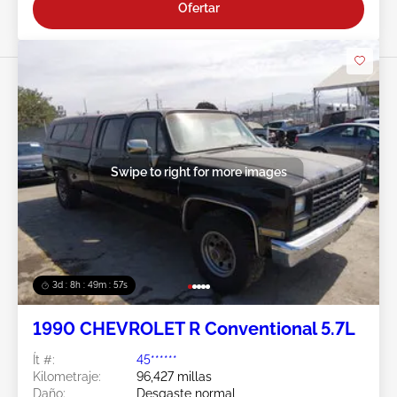
Ofertar
Swipe to right for more images
3d : 8h : 49m : 54s
1990 CHEVROLET R Conventional 5.7L
Ít #:
45******
Kilometraje:
96,427 millas
Daño:
Desgaste normal