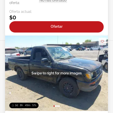
No has ofertado
oferta:
Oferta actual:
$0
Ofertar
Swipe to right for more images
3d : 8h : 49m : 54s