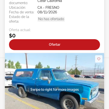
Clear California
documento:
Ubicación:
CA - FRESNO
Fecha de venta:
08/11/2026
Estado de la
No has ofertado
oferta:
Oferta actual:
$0
Ofertar
Swipe to right for more images