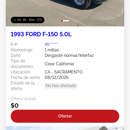
3d : 8h : 49m : 54s
1993 FORD F-150 5.0L
Ít #:
45******
Kilometraje:
1 millas
Daño:
Desgaste normal/Interfaz
Tipo de
Clear California
documento:
Ubicación:
CA - SACRAMENTO
Fecha de venta:
08/12/2026
Estado de la
No has ofertado
oferta:
Oferta actual:
$0
Ofertar