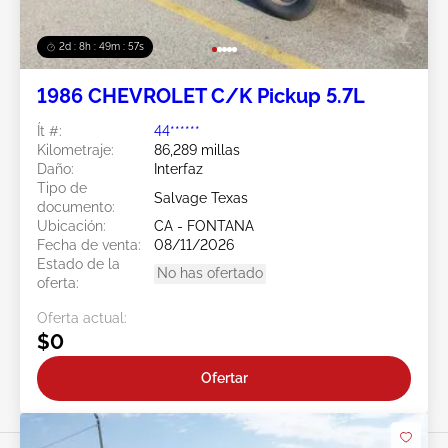
2d : 8h : 49m : 54s
1986 CHEVROLET C/K Pickup 5.7L
Ít #:
44******
Kilometraje:
86,289 millas
Daño:
Interfaz
Tipo de
Salvage Texas
documento:
Ubicación:
CA - FONTANA
Fecha de venta:
08/11/2026
Estado de la
No has ofertado
oferta:
Oferta actual:
$0
Ofertar