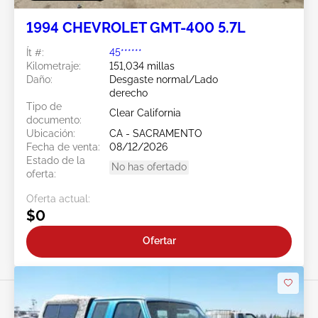
1994 CHEVROLET GMT-400 5.7L
Ít #:
45******
Kilometraje:
151,034 millas
Daño:
Desgaste normal/Lado
derecho
Tipo de
Clear California
documento:
Ubicación:
CA - SACRAMENTO
Fecha de venta:
08/12/2026
Estado de la
No has ofertado
oferta:
Oferta actual:
$0
Ofertar