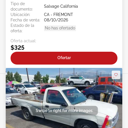
Tipo de
Salvage California
documento:
Ubicación:
CA - FREMONT
Fecha de venta:
08/10/2026
Estado de la
No has ofertado
oferta:
Oferta actual:
$325
Ofertar
Swipe to right for more images