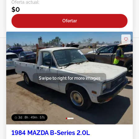
Oferta actual:
$0
Ofertar
Swipe to right for more images
3d : 8h : 49m : 54s
1984 MAZDA B-Series 2.0L