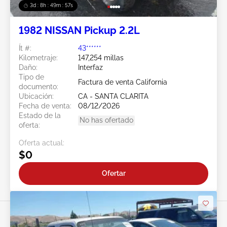
3d : 8h : 49m : 54s
1982 NISSAN Pickup 2.2L
Ít #:
43******
Kilometraje:
147,254 millas
Daño:
Interfaz
Tipo de
Factura de venta California
documento:
Ubicación:
CA - SANTA CLARITA
Fecha de venta:
08/12/2026
Estado de la
No has ofertado
oferta:
Oferta actual:
$0
Ofertar