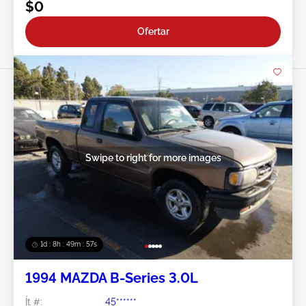
$0
Ofertar
Swipe to right for more images
1d : 8h : 49m : 54s
1994 MAZDA B-Series 3.0L
Ít #:
45******