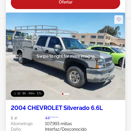
Ofertar
Swipe to right for more images
1d : 8h : 49m : 54s
2004 CHEVROLET Silverado 6.6L
Ít #:
44******
Kilometraje:
107,993 millas
Daño:
Interfaz/Desconocido