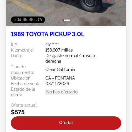
2d : 8h : 49m : 54s
1989 TOYOTA PICKUP 3.0L
Ít #:
45******
Kilometraje:
158,607 millas
Daño:
Desgaste normal/Trasera
derecha
Tipo de
Clear California
documento:
Ubicación:
CA - FONTANA
Fecha de venta:
08/11/2026
Estado de la
No has ofertado
oferta:
Oferta actual:
$575
Ofertar