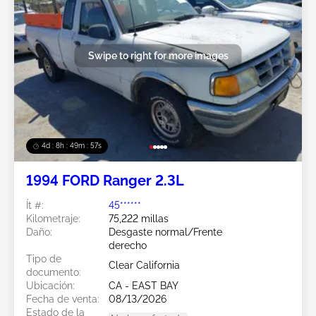
Swipe to right for more images
4d : 8h : 49m : 54s
1994 FORD Ranger 2.3L
Ít #:
45******
Kilometraje:
75,222 millas
Daño:
Desgaste normal/Frente
derecho
Tipo de
Clear California
documento:
Ubicación:
CA - EAST BAY
Fecha de venta:
08/13/2026
Estado de la