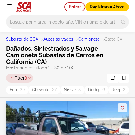
Entrar
Registrarse Ahora
Main search
Subasta de SCA
>
Autos salvados
>
Camioneta
>
State CA
Dañados, Siniestrados y Salvage
Camioneta Subastas de Carros en
California (CA)
Mostrando resultado 1 - 30 de 102
Filter
3
Ford
29
Chevrolet
27
Nissan
8
Dodge
6
Jeep
2