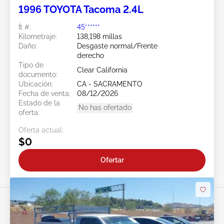
1996 TOYOTA Tacoma 2.4L
Ít #:
45******
Kilometraje:
138,198 millas
Daño:
Desgaste normal/Frente
derecho
Tipo de
Clear California
documento:
Ubicación:
CA - SACRAMENTO
Fecha de venta:
08/12/2026
Estado de la
No has ofertado
oferta:
Oferta actual:
$0
Ofertar