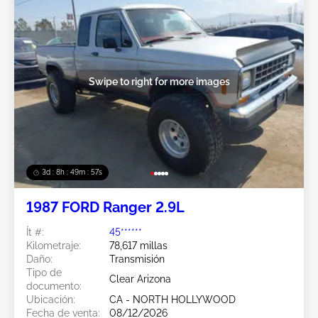
Swipe to right for more images
3d : 8h : 49m : 54s
1987 FORD Ranger 2.9L
Ít #:
45******
Kilometraje:
78,617 millas
Daño:
Transmisión
Tipo de
Clear Arizona
documento:
Ubicación:
CA - NORTH HOLLYWOOD
Fecha de venta:
08/12/2026