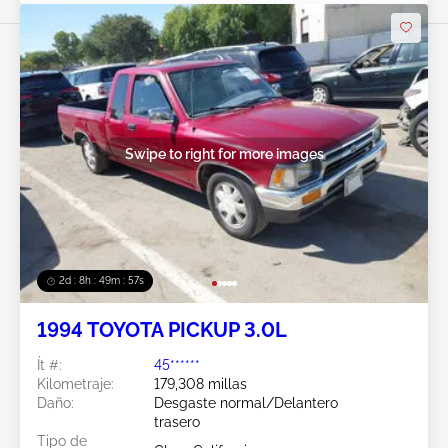
Swipe to right for more images
2d : 8h : 49m : 54s
1994 TOYOTA PICKUP 3.0L
Ít #:
45******
Kilometraje:
179,308 millas
Daño:
Desgaste normal/Delantero
trasero
Tipo de