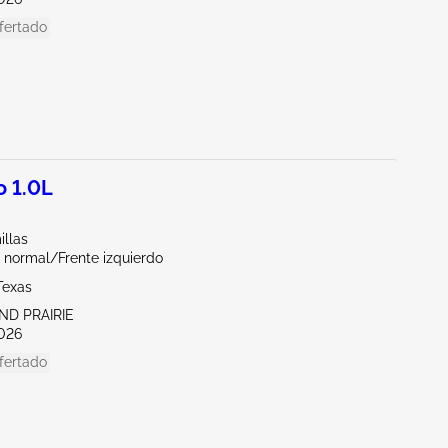
fertado
 1.0L
illas
 normal/Frente izquierdo
Texas
ND PRAIRIE
026
fertado