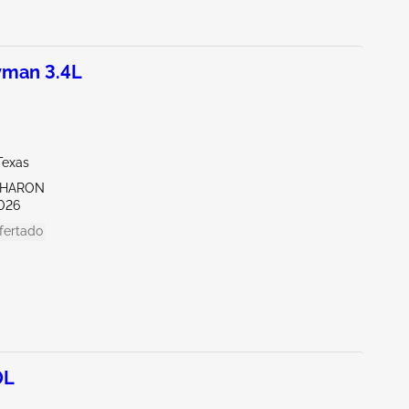
man 3.4L
Texas
SHARON
026
fertado
0L