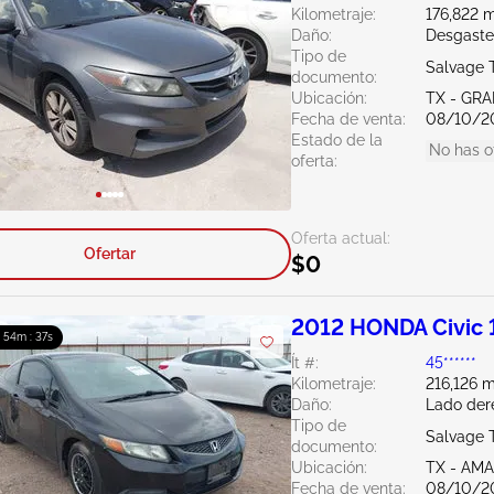
Kilometraje:
176,822 m
Daño:
Desgaste
Tipo de
Salvage 
documento:
Ubicación:
TX - GRA
Fecha de venta:
08/10/2
Estado de la
No has o
oferta:
Oferta actual:
Ofertar
$0
2012 HONDA Civic 
: 54m : 36s
Ít #:
45******
Kilometraje:
216,126 m
Daño:
Lado der
Tipo de
Salvage 
documento:
Ubicación:
TX - AM
Fecha de venta:
08/10/2