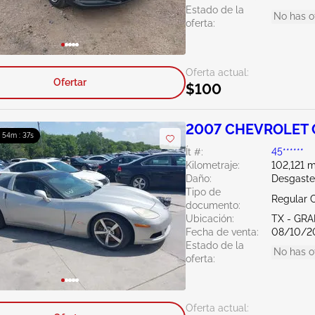
Estado de la
No has o
oferta:
Oferta actual:
Ofertar
$100
2007 CHEVROLET C
: 54m : 36s
Ít #:
45******
Kilometraje:
102,121 m
Daño:
Desgaste
Tipo de
Regular C
documento:
Ubicación:
TX - GRA
Fecha de venta:
08/10/2
Estado de la
No has o
oferta:
Oferta actual: