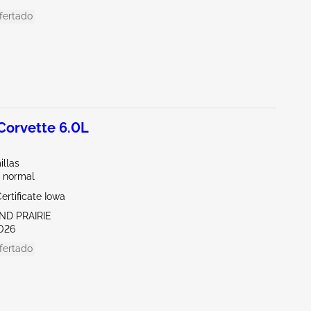
fertado
orvette 6.0L
illas
 normal
ertificate Iowa
ND PRAIRIE
026
fertado