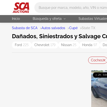
Main search
Inicio
Búsqueda y oferta
Subastas Virtuale
Subasta de SCA
>
Autos salvados
>
Cupé
>
State TX
Dañados, Siniestrados y Salvage C
Ford
225
Chevrolet
179
Nissan
25
Honda
97
D
Coches
2h : 54