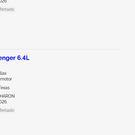
026
fertado
enger 6.4L
llas
 motor
Texas
SHARON
026
fertado