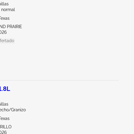
illas
 normal
Texas
ND PRAIRIE
026
fertado
1.8L
illas
echo/Granizo
Texas
ARILLO
026