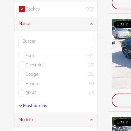
Coches
906
Marca
3d : 2h 
Buscar
Ford
221
Chevrolet
177
Dodge
151
Honda
99
BMW
46
Mostrar más
Modelo
3d : 2h 
Buscar