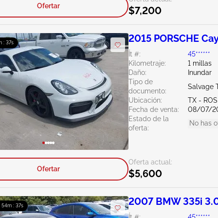
Ofertar
$7,200
2015 PORSCHE Cay
m : 36s
Ít #:
45******
Kilometraje:
1 millas
Daño:
Inundar
Tipo de
Salvage 
documento:
Ubicación:
TX - RO
Fecha de venta:
08/07/2
Estado de la
No has o
oferta:
Oferta actual:
Ofertar
$5,600
2007 BMW 335i 3.
: 54m : 36s
Ít #:
45******