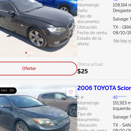
Kilometraje:
108,164 m
Daño:
Desgaste
Tipo de
Salvage 
documento:
Ubicación:
TX - GRA
Fecha de venta:
08/10/2
Estado de la
No has o
oferta:
Oferta actual:
Ofertar
$25
2006 TOYOTA Scion
: 54m : 36s
Ít #:
45******
Kilometraje:
151,923 m
Daño:
Izquierd
Tipo de
Salvage 
documento:
Ubicación:
TX - SA
Fecha de venta:
08/10/2