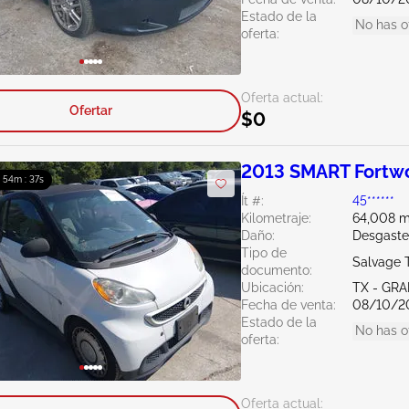
Estado de la
No has o
oferta:
Oferta actual:
Ofertar
$0
2013 SMART Fortwo
: 54m : 36s
Ít #:
45******
Kilometraje:
64,008 m
Daño:
Desgaste
Tipo de
Salvage 
documento:
Ubicación:
TX - GRA
Fecha de venta:
08/10/2
Estado de la
No has o
oferta:
Oferta actual: