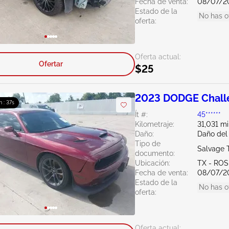
Fecha de venta:
08/07/2
Estado de la
No has o
oferta:
Oferta actual:
Ofertar
$25
2023 DODGE Chall
m : 36s
Ít #:
45******
Kilometraje:
31,031 mi
Daño:
Daño del
Tipo de
Salvage 
documento:
Ubicación:
TX - RO
Fecha de venta:
08/07/2
Estado de la
No has o
oferta:
Oferta actual: