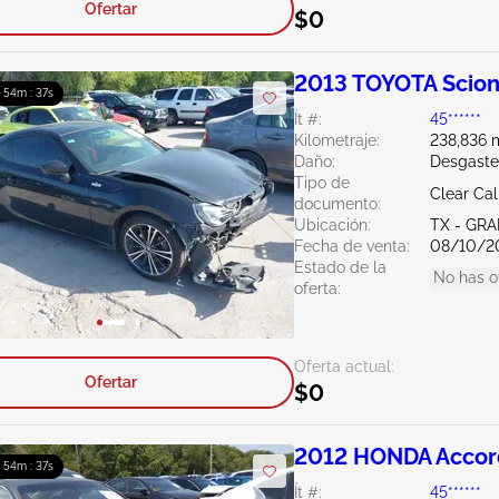
Ofertar
$0
2013 TOYOTA Scion
: 54m : 36s
Ít #:
45******
Kilometraje:
238,836 m
Daño:
Desgaste
Tipo de
Clear Cal
documento:
Ubicación:
TX - GRA
Fecha de venta:
08/10/2
Estado de la
No has o
oferta:
Oferta actual:
Ofertar
$0
2012 HONDA Accor
: 54m : 36s
Ít #:
45******