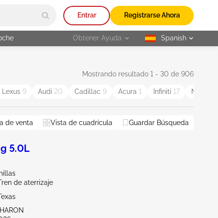
Entrar
Registrarse Ahora
oche
Obtener Ayuda
Spanish
selected
Mostrando resultado 1 - 30 de 906
Lexus
9
Audi
20
Cadillac
9
Acura
1
Infiniti
17
MINI
2
a de venta
Vista de cuadrícula
Guardar Búsqueda
g 5.0L
illas
Tren de aterrizaje
Texas
SHARON