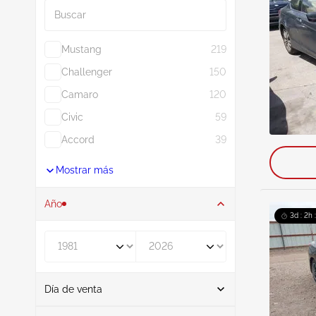
Mustang
219
Challenger
150
Camaro
120
Civic
59
Accord
39
Mostrar más
Año
3d : 2h 
De
A
Día de venta