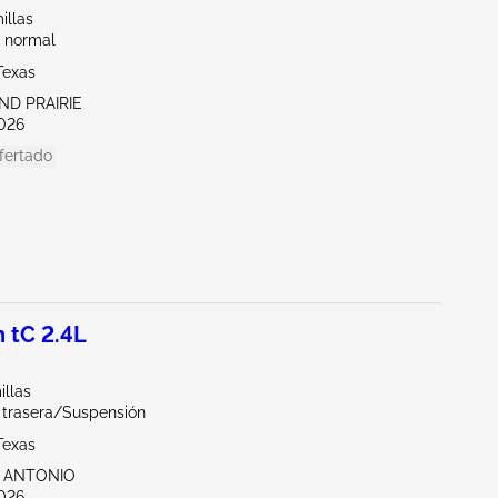
illas
 normal
Texas
ND PRAIRIE
026
fertado
 tC 2.4L
illas
a trasera/Suspensión
Texas
N ANTONIO
026