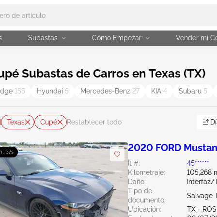
s
Subastas
Cómo Empezar
Vender mi C
upé Subastas de Carros en Texas (TX)
odge
155
Hyundai
5
Mercedes-Benz
27
KIA
4
Subaru
5
Texas
Cupé
Dí
Restablecer todo
2020 FORD Mustan
m : 36s
Ít #:
45******
Kilometraje:
105,268 m
Daño:
Interfaz/
Tipo de
Salvage 
documento:
Ubicación:
TX - RO