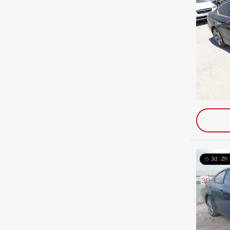
3d : 2h 