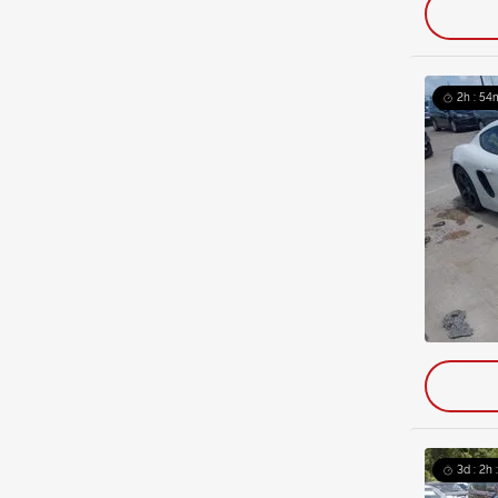
2h : 54
3d : 2h 