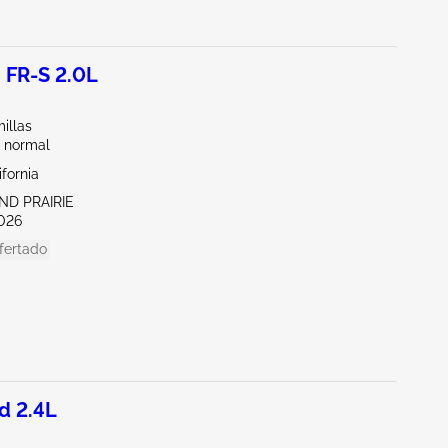
 FR-S 2.0L
illas
 normal
ifornia
ND PRAIRIE
026
fertado
d 2.4L